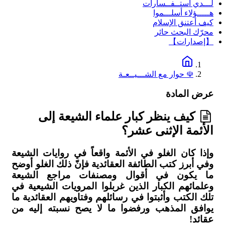
لـــدي استــفــسارات
هـــــؤلاء أسلـــموا
كيف أعتنق الإسلام
محرّك البحث حائر
【إصدارات】
☫ حوار مع الشـــيــعـة
عرض المادة
كيف ينظر كبار علماء الشيعة إلى
الأئمة الإثنى عشر؟
وإذا كان الغلو في الأئمة واقعاً في روايات الشيعة
وفي أبرز كتب الطائفة العقائدية فإنّ ذلك الغلو أوضح
ما يكون في أقوال ومصنفات مراجع الشيعة
وعلمائهم الكبار الذين غربلوا المرويات الشيعية في
تلك الكتب وأثبتوا في رسائلهم وفتاويهم العقائدية ما
يوافق المذهب ورفضوا ما لا يصح نسبته إليه من
عقائد!