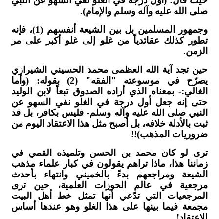
حيث قال: (أول درجة في الغلو نفي السهو عن النبي
صلى الله عليه وآله وسلم والإمام).
وجمهور المسلمين بل بين الشيعة أنفسهم (1)، فإنه
تطور كذلك عقائدياً من غلو إلى غلو أكبر على مر
الزمن.
حين تجد آية الله العظمى محمد الحسيني الشيرازي
يصرّح في موسوعته "الفقه" (2) بقوله: (وأما
الغالي:- بمعناه الذي أراده الصدوق تبعاً لابن الوليد
حتى إنه جعل أول درجة في الغلو نفي السهو عن
النبي صلى الله عليه وآله وسلم- فليس بكافر، بل قد
ثبت بالأدلة خلافه، بل أصبح مثل هذا الاعتقاد اليوم من
ضروريات المذهب)!!
ترى لو كان محمد بن الحسن وتلميذه القمي في
زماننا هذا، ماذا تراهم يقولون في كبار علماء مذهب
الشيعة ومراجعهم بدءً بالخميني وانتهاء بأحدث
مرجعية في عالم الحوزات العلمية، حين ترى
المرجعيات التي تدّعي أنها تمثل خط أهل البيت
مجمعة فيما بينها على هذا الغلو وهو عندها أساس
للاعتقاد!