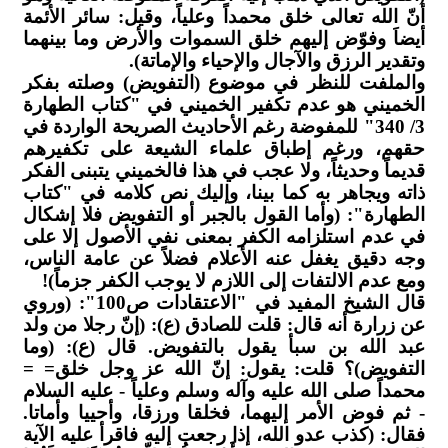
أنّ الله تعالى خلق محمداً وعلياً، وقيل: سائر الأئمة
أيضاَ وفوّض إليهم خلق السموات والأرض وما بينهما
وتقدير الرزق والآجال والإحياء والإماتة).
والملفت للنظر في موضوع (التفويض) وصلته بفكر
الخميني هو عدم تكفير الخميني في "كتاب الطهارة
3/ 340" للمفوضة رغم الأحاديث الصريحة الواردة في
حقهم، ورغم إطباق علماء الشيعة على تكفيرهم
قديماً وحديثاً، ولا عجب في هذا فالخميني يتبنى الفكر
ذاته ويجاهر به كما بينا، وإليك نص كلامه في "كتاب
الطهارة": (وأما القول بالجبر أو التفويض فلا إشكال
في عدم استلزامه الكفر بمعنى نفي الأصول إلا على
وجه دقيق يغفل عنه الأعلام فضلاً عن عامة الناس،
ومع عدم الالتفات إلى اللازم لا يوجب الكفر جزماً)!
قال الشيخ المفيد في "الاعتقادات ص100": (وروي
عن زرارة أنه قال: قلت للصادق (ع): (إنّ رجلا من ولد
عبد الله بن سبأ يقول بالتفويض. قال (ع): (وما
التفويض)؟ قلت: يقول: إنّ الله عز وجل خلق= =
محمداً صلى الله عليه وآله وسلم وعلياً - عليه السلام
- ثم فوض الأمر إليهما، فخلقا ورزقا، وأحييا وأماتا.
فقال: (كذب عدو الله، إذا رجعت إليه فاقرأ عليه الآية