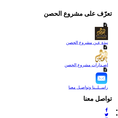
تعرّف على مشروع الحصن
نبذة عـن مشروع الحصن
اصـدارات مشروع الحصن
راســلــنا وتواصـل معنا
تواصل معنا