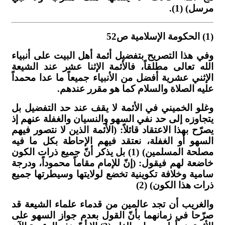
مرسل) (1).
(1) الحكومة الإسلامية ص52
وفي هذا التصريح بتفضيل أئمة أهل البيت على أنبياء
الله تعالى مطلقاً، فالأئمة الإثنا عشر عند الشيعة
الإثني عشرية أفضل من الأنبياء جميعاً ما عدا محمداً
عليه الصلاة والسلام كما هو مقرر عندهم.
وغلو الخميني في الأئمة لا يقف عند حد التفضيل بل
يتجاوزه إلى حد نفي السهو والنسيان والغفلة عنهم إذ
يصرّح بهذا الاعتقاد قائلاً: (الأئمة الذين لا نتصور فيهم
السهو أو الغفلة، نعتقد فيهم الإحاطة بكل ما فيه
مصلحة المسلمين) (1) بل يذكر أنّ جميع ذرات الكون
خاضعة لهم فيقول: (إنّ للإمام مقاماً محموداً، ودرجة
سامية وخلافة تكوينية تخضع لولايتها وسيطرتها جميع
ذرات هذا الكون) (2)
والغريب أن تجد عالمين من قدماء علماء الشيعة قد
صرّحا في زمانهما بأنّ القول بعدم جواز السهو على