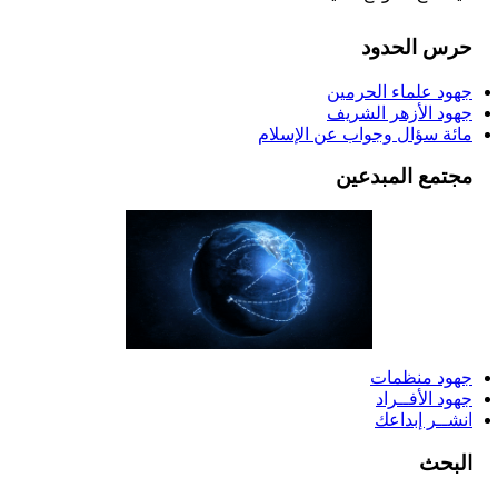
حرس الحدود
جهود علماء الحرمين
جهود الأزهر الشريف
مائة سؤال وجواب عن الإسلام
مجتمع المبدعين
جهود منظمات
جهود الأفــراد
انشــر إبداعك
البحث