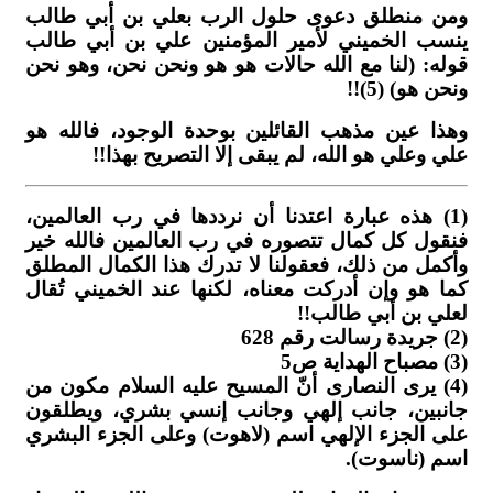
ومن منطلق دعوى حلول الرب بعلي بن أبي طالب
ينسب الخميني لأمير المؤمنين علي بن أبي طالب
قوله: (لنا مع الله حالات هو هو ونحن نحن، وهو نحن
ونحن هو) (5)!!
وهذا عين مذهب القائلين بوحدة الوجود، فالله هو
علي وعلي هو الله، لم يبقى إلا التصريح بهذا!!
(1) هذه عبارة اعتدنا أن نرددها في رب العالمين،
فنقول كل كمال تتصوره في رب العالمين فالله خير
وأكمل من ذلك، فعقولنا لا تدرك هذا الكمال المطلق
كما هو وإن أدركت معناه، لكنها عند الخميني تُقال
لعلي بن أبي طالب!!
(2) جريدة رسالت رقم 628
(3) مصباح الهداية ص5
(4) يرى النصارى أنّ المسيح عليه السلام مكون من
جانبين، جانب إلهي وجانب إنسي بشري، ويطلقون
على الجزء الإلهي اسم (لاهوت) وعلى الجزء البشري
اسم (ناسوت).