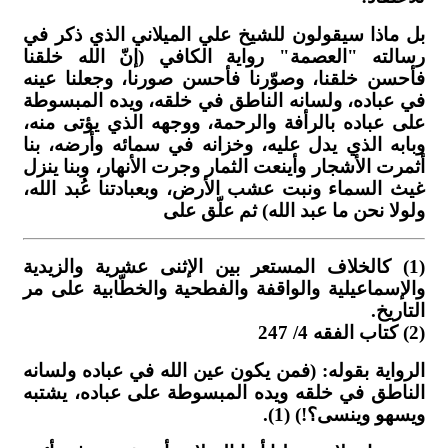
بل ماذا سيقولون للشيخ علي الميلاني الذي ذكر في
رسالته "العصمة" رواية الكافي (إنّ الله خلقنا
فأحسن خلقنا، وصوّرنا فأحسن صورنا، وجعلنا عينه
في عباده، ولسانه الناطق في خلقه، ويده المبسوطة
على عباده بالرأفة والرحمة، ووجهه الذي يؤتى منه،
وبابه الذي يدل عليه، وخزانه في سمائه وأرضه، بنا
أثمرت الأشجار وأينعت الثمار وجرت الأنهار، وبنا ينزل
غيث السماء ونبت عشب الأرض، وبعبادتنا عُبد الله،
ولولا نحن ما عبد الله) ثم علّق على
(1) كالخلاف المستعر بين الإثنى عشرية والزيدية
والإسماعيلية والواقفة والفطحية والخطّابية على مر
التاريخ.
(2) كتاب الفقه 4/ 247
الرواية بقوله: (فمن يكون عين الله في عباده ولسانه
الناطق في خلقه ويده المبسوطة على عباده، يشتبه
ويسهو وينسى؟!) (1).