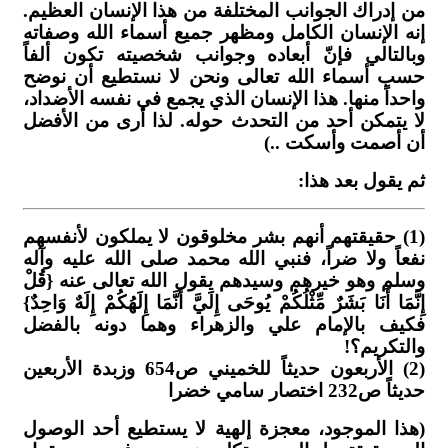
من إدراك الجوانب المختلفة من هذا الإنسان العظيم.
إنه الإنسان الكامل ومظهر جميع أسماء الله وصفاته
وبالتالي فإنّ أبعاده وجوانب شخصيته تكون ألفاً
حسب أسماء الله تعالى ونحن لا نستطيع أن نوضح
واحداً منها. هذا الإنسان الذي يجمع في نفسه الأضداد،
لا يتمكن أحد من التحدث حوله. لذا أرى من الأفضل
أن أصمت وأسكت ..)
ثم يقول بعد هذا:
(1) حقيقتهم أنهم بشر مخلوقون لا يملكون لأنفسهم
نفعاً ولا ضراً، فنبي الله محمد صلى الله عليه وآله
وسلم وهو خيرهم وسيدهم يقول الله تعالى عنه {قُلْ
إِنَّمَا أَنَا بَشَرٌ مِّثْلُكُمْ يُوحَى إِلَيَّ أَنَّمَا إِلَهُكُمْ إِلَهٌ وَاحِدٌ}
فكيف بالإمام علي والزهراء وهما دونه بالفضل
والتكريم؟!
(2) الأربعون حديثاً للخميني ص654 وزبدة الأربعين
حديثاً ص232 اختصار سامي خضرا
(هذا الموجود، معجزة إلهية لا يستطيع أحد الوصول