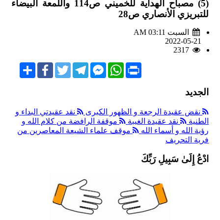
(5) مصباح الهداية للخميني ص114 واللمعة البيضاء
للتبريزي الأنصاري ص28
السبت AM 03:11
2022-05-21
2317
Share
Facebook
Twitter
Telegram
Facebook
WhatsApp
Print
Messenger
الجديد
نقض عقيدة الرجعة و الظهور الكبرى
نقد عقيدتي البداء و
الطنية
نقد عقيدة الغيبة
موقفة الرافضة من كلام الله و
رؤية الله و أسماء الله
موقف علماء الشيعة المعاصرين من
فرية التحريف
ادْعُ إِلَىٰ سَبِيلِ رَبِّكَ