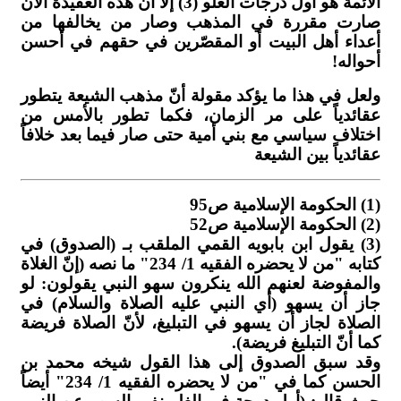
الأئمة هو أول درجات الغلو (3) إلا أنّ هذه العقيدة الآن
صارت مقررة في المذهب وصار من يخالفها من
أعداء أهل البيت أو المقصّرين في حقهم في أحسن
أحواله!
ولعل في هذا ما يؤكد مقولة أنّ مذهب الشيعة يتطور
عقائدياً على مر الزمان، فكما تطور بالأمس من
اختلاف سياسي مع بني أمية حتى صار فيما بعد خلافاً
عقائدياً بين الشيعة
(1) الحكومة الإسلامية ص95
(2) الحكومة الإسلامية ص52
(3) يقول ابن بابويه القمي الملقب بـ (الصدوق) في
كتابه "من لا يحضره الفقيه 1/ 234" ما نصه (إنّ الغلاة
والمفوضة لعنهم الله ينكرون سهو النبي يقولون: لو
جاز أن يسهو (أي النبي عليه الصلاة والسلام) في
الصلاة لجاز أن يسهو في التبليغ، لأنّ الصلاة فريضة
كما أنّ التبليغ فريضة).
وقد سبق الصدوق إلى هذا القول شيخه محمد بن
الحسن كما في "من لا يحضره الفقيه 1/ 234" أيضاً