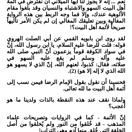
نعم ... إنه لا يجوز لنا أيها الميلاني أن نفترض في أئمة
أهل البيت السهو والاشتباه والنسيان وقد بلغوا مقام
الألوهية عندك، وإلا فما وجه الربط بين هذه الرواية
المغالية وبين تعليقك المغالي إن لم يكن الأمر تأليهاً
صريحاً لأئمة أهل البيت؟!
لقد روى ابن بابويه القمي عن أبي الصلت الهروي
قوله: قلت للرضا عليه السلام، يا ابن رسول الله، إنّ
في سواد الكوفة قوماً يزعمون أنّ النبي صلى الله
عليه وآله وسلم لم يقع عليه السهو في
صلاته، فقال: كذبوا، لعنهم الله، إنّ الذي لا يسهو هو
الله الذي لا إله إلا هو) (2).
فحسبنا أن نقول بقول الإمام الرضا فيمن نسب إلى
أئمة أهل البيت ما لله تعالى.
ولماذا نقف عند هذه النقطة بالذات ولدينا ما هو
أعجب؟
إنّ الأئمة - كما في الروايات وتصريحات علماء
المذهب - قد خُلقوا من النور ولم يُخلقوا من أصل
الخلقة التي خُلق منها آدم وهي التراب!