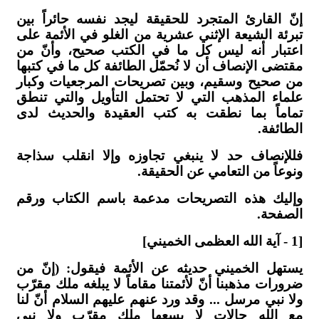
إنّ القارئ المتجرد للحقيقة ليجد نفسه حائراً بين
تبرئة الشيعة الإثني عشرية من الغلو في الأئمة على
اعتبار أنه ليس كل ما في الكتب صحيح، وأنّ من
مقتضى الإنصاف أن لا نُحمّل الطائفة كل ما في كتبها
من صحيح وسقيم، وبين تصريحات المرجعيات وكبار
علماء المذهب التي لا تحتمل التأويل والتي تنطق
تماماً بما نطقت به كتب العقيدة والحديث لدى
الطائفة.
فللإنصاف حد لا ينبغي تجاوزه وإلا انقلب سذاجة
ونوعاً من التعامي عن الحقيقة.
وإليك هذه التصريحات مدعمة باسم الكتاب ورقم
الصفحة.
[1 - آية الله العظمى الخميني]
يستهل الخميني حديثه عن الأئمة فيقول: (إنّ من
ضرورات مذهبنا أنّ لأئمتنا مقاماً لا يبلغه ملك مقرّب
ولا نبي مرسل ... وقد ورد عنهم عليهم السلام أنّ لنا
مع الله حالات لا يسعها ملك مقرّب ولا نبي