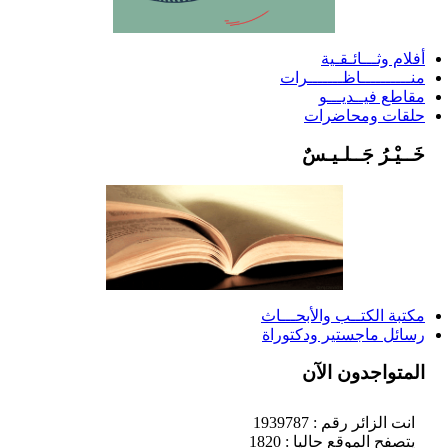
أفلام وثـــائـقـية
منــــــــــاظـــــــرات
مقاطع فيــديـــو
حلقات ومحاضرات
خَــيْـرُ جَــلـيـسٌ
مكتبة الكتــب والأبحـــاث
رسائل ماجستير ودكتوراة
المتواجدون الآن
انت الزائر رقم : 1939787
يتصفح الموقع حاليا : 1820