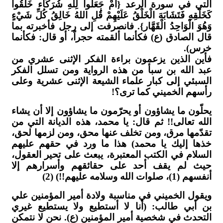
التي في سورة الرعد {أَمْ جَعَلُوا لِلّهِ شُرَكَاء خَلَقُوا
كَخَلْقِهِ فَتَشَابَهَ الْخَلْقُ عَلَيْهِمْ قُلِ اللهُ خَالِقُ كُلِّ شَيْءٍ
وَهُوَ الْوَاحِدُ الْقَهَّار}. فانصرفت إلى رجل فأخبرته بما
قال الصادق (ع) فكأنما ألقمته حجراً، أو قال: فكأنما
خرس).
فأين الذين يزعمون براءة الفكر الإثنى عشري من
عبد الله بن سبأ من هذه الرواية ومن تسلل الفكر
السبئي إلى كبار علماء الشيعة الإثنى عشرية وعلى
رأسهم الخميني كما ترى؟!
يحلّون ما يشاؤون أو يحرّمون ما يشاؤون إلا أن يشاء
الله تعالى!! ثم قال: يا محمد، هذه الديانة التي من
تقدّمها مرق، ومن تخلف عنها محق، ومن لزمها لحق،
خذها إليك يا محمد) هذا ما ورد في حقهم عليهم
السلام في الكتب المعتبرة، يبعث على تحير العقول،
حيث لم يقف أحد على حقائقهم وأسرارهم إلا
أنفسهم (1)، صلوات الله وسلامه عليهم!!) (2)
ويقول الخميني في مناسبة ولادة أمير المؤمنين علي
بن أبي طالب: (أنا لا أستطيع ولا يستطيع غيري
التحدث في شخصية أمير المؤمنين (ع). نحن لا نتمكن