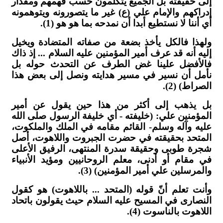
إلى حقيقته بل الجميع يتكلمون حسب فهمهم ومقدار
إدراكهم والإمام علي (ع) غير ما يتصورونه ويتوهمونه
أي أننا لا نستطيع أبدا أن نمدحه بما هو هو (1).
ولهذا فالكل يأخذ بضعة من صفاته المتضادة ويخيل
إليه أنه قد عرف أمير المؤمنين عليه السلام ... إذ ذاك
فالأفضل علينا غض الطرف عن التحدث حوله بل
نأمل أن نسير في مسير هدايته ونصل إلى بعض هذا
الصراط) (2).
بل يذهب إلى أكثر من هذا حين يقول عن أمير
المؤمنين علي: (خليفته - أي خليفة الرسول صلى الله
عليه وآله وسلم- القائم مقامه في الملك والملكوت،
المتحد بحقيقته في حضرت الجبروت واللاهوت، أصل
شجرة طوبى وحقيقة سدرة المنتهى، الرفيق الأعلى
في مقام أو أدنى، معلم الروحانيين ومؤيد الأنبياء
والمرسلين علي أمير المؤمنين) (3).
وأنت تعلم أنّ قوله (المتحد ... باللاهوت) هو كقول
النصارى في المسيح عليه السلام حيث يقولون باتحاد
اللاهوت بالناسوت (4).