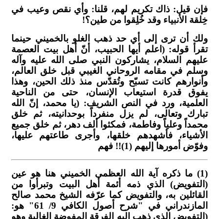
فإن قيل: ذاك تكريم لهم، قلنا: وأي نقص وعيب في
خِلقة الأنبياء وقد خُلِقوا من طين؟!
ولك أن ترى إلى أي حد ذهب الغلو بالخميني حينما
تقرأ قوله: (اعلم أيها الحبيب، أنّ أهل بيت العصمة
عليهم السلام، يشاركون النبي صلى الله عليه وآله
وسلم في مقامه الروحاني الغيبي قبل خلق العالم،
وأنوارهم كانت تسبّح وتُقدّس منذ ذلك الحين، وهذا
يفوق قدرة استيعاب الإنسان، حتى من الناحية
العلمية، ورد في النص الشريف: (يا محمد، إنّ الله
تبارك وتعالى، لم يزل منفرداً بوحدانيته، ثم خلق
محمداً وعلياً وفاطمة، فمكثوا ألف دهر، ثم خلق جميع
الأشياء، فأشهدهم خلقها، وأجرى طاعتهم عليها،
وفوّض أمورها إليهم (1)!! فهم
(1) ما ذكره آية الله العظمى الخميني هنا هو عين
(التفويض) الذي ذمه أئمة أهل البيت وتبرأوا من
القائلين به، والتفويض كما عرّفه الشيخ محمد صالح
المازندراني في "شرح أصول الكافي 9/ 61" هو:
(التفويض الذي ذهب إليه الفرقة المفوضة الغالية وهو