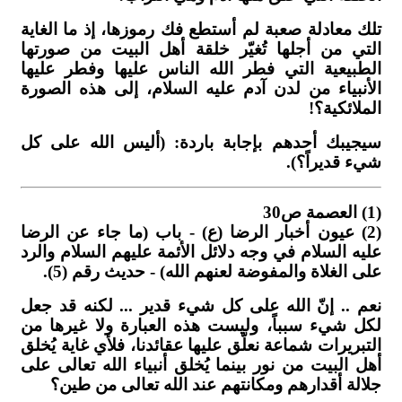
تلك معادلة صعبة لم أستطع فك رموزها، إذ ما الغاية
التي من أجلها تُغيّر خلقة أهل البيت من صورتها
الطبيعية التي فطر الله الناس عليها وفطر عليها
الأنبياء من لدن آدم عليه السلام، إلى هذه الصورة
الملائكية؟!
سيجيبك أحدهم بإجابة باردة: (أليس الله على كل
شيء قديراً؟).
(1) العصمة ص30
(2) عيون أخبار الرضا (ع) - باب (ما جاء عن الرضا
عليه السلام في وجه دلائل الأئمة عليهم السلام والرد
على الغلاة والمفوضة لعنهم الله) - حديث رقم (5).
نعم .. إنّ الله على كل شيء قدير ... لكنه قد جعل
لكل شيء سبباً، وليست هذه العبارة ولا غيرها من
التبريرات شماعة نعلّق عليها عقائدنا، فلأي غاية يُخلق
أهل البيت من نور بينما يُخلق أنبياء الله تعالى على
جلالة أقدارهم ومكانتهم عند الله تعالى من طين؟