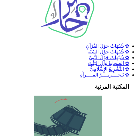
✿ شُبُهَاتٌ حَوْلَ القُرْآنِ
✿ شُبُهَاتٌ حَوْلَ السُنَةِ
✿ شُبُهَاتٌ حَوْلَ النَّبِيِّ
✿ الصحابةُ وَآلِ البَيْتَ
✿ التَّشْرِيعُ الإِسْلَامِيُّ
✿ تَـحــــريــــرُ المــــرأَةِ
المكتبة المرئية