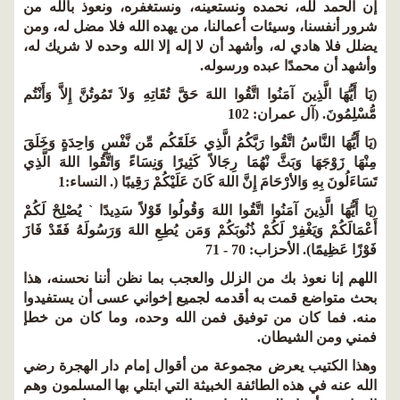
إن الحمد لله، نحمده ونستعينه، ونستغفره، ونعوذ بالله من
شرور أنفسنا، وسيئات أعمالنا، من يهده الله فلا مضل له، ومن
يضلل فلا هادي له، وأشهد أن لا إله إلا الله وحده لا شريك له،
وأشهد أن محمدًا عبده ورسوله.
(يَا أَيُّهَا الَّذِينَ آمَنُوا اتَّقُوا اللهَ حَقَّ تُقَاتِهِ وَلاَ تَمُوتُنَّ إِلاَّ وَأَنْتُم
مُّسْلِمُونَ. (آل عمران: 102
(يَا أَيُّهَا النَّاسُ اتَّقُوا رَبَّكُمُ الَّذِي خَلَقَكُم مِّن نَّفْسٍ وَاحِدَةٍ وَخَلَقَ
مِنْهَا زَوْجَهَا وَبَثَّ نْهُمَا رِجَالاً كَثِيرًا وَنِسَاءً وَاتَّقُوا اللهَ الَّذِي
تَسَاءَلُونَ بِهِ وَالأرْحَامَ إِنَّ اللهَ كَانَ عَلَيْكُمْ رَقِيبًا (. النساء:1
(يَا أَيُّهَا الَّذِينَ آمَنُوا اتَّقُوا اللهَ وَقُولُوا قَوْلاً سَدِيدًا ` يُصْلِحْ لَكُمْ
أَعْمَالَكُمْ وَيَغْفِرْ لَكُمْ ذُنُوبَكُمْ وَمَن يُطِعِ اللهَ وَرَسُولَهُ فَقَدْ فَازَ
فَوْزًا عَظِيمًا). الأحزاب: 70 - 71
اللهم إنا نعوذ بك من الزلل والعجب بما نظن أننا نحسنه، هذا
بحث متواضع قمت به أقدمه لجميع إخواني عسى أن يستفيدوا
منه. فما كان من توفيق فمن الله وحده، وما كان من خطإ
فمني ومن الشيطان.
وهذا الكتيب يعرض مجموعة من أقوال إمام دار الهجرة رضي
الله عنه في هذه الطائفة الخبيثة التي ابتلي بها المسلمون وهم