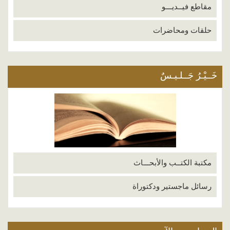
مقاطع فيــديـــو
حلقات ومحاضرات
خَــيْـرُ جَــلـيـسٌ
مكتبة الكتــب والأبحـــاث
رسائل ماجستير ودكتوراة