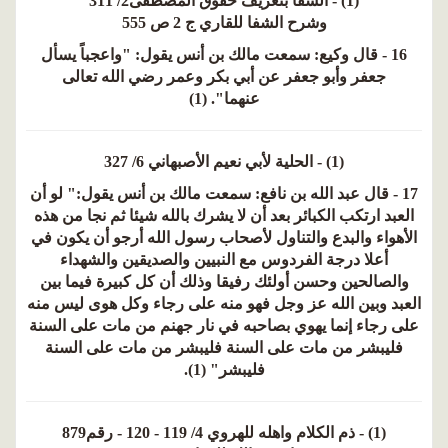
(1) - الشفا بتعريف حقوق المصطفى2/ 311
وشرح الشفا للقاري ج 2 ص 555
16 - قال وكيع: سمعت مالك بن أنس يقول: "واعجباً يسأل
جعفر وأبو جعفر عن أبي بكر وعمر رضي الله تعالى
عنهما". (1)
(1) - الحلية لأبي نعيم الأصبهاني 6/ 327
17 - قال عبد الله بن نافع: سمعت مالك بن أنس يقول:" لو أن
العبد ارتكب الكبائر بعد أن لا يشرك بالله شيئا ثم نجا من هذه
الأهواء والبدع والتناول لأصحاب رسول الله أرجو أن يكون في
أعلا درجة الفردوس مع النبيين والصديقين والشهداء
والصالحين وحسن أولئك رفيقا وذلك أن كل كبيرة فيما بين
العبد وبين الله عز وجل فهو منه على رجاء وكل هوى ليس منه
على رجاء إنما يهوي بصاحبه في نار جهنم من مات على السنة
فليبشر من مات على السنة فليبشر من مات على السنة
فليبشر" (1).
(1) - ذم الكلام واهله للهروي 4/ 119 - 120 - رقم879