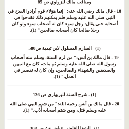
ومناقب مالك للزواوي ص 85
18 - قال مالك رضي الله عنه:" إنما هؤلاء قوم أرادوا القدح في
النبي صلى الله عليه وسلم فلم يمكنهم ذلك فقدحوا في
أصحابه حتى يقال: رجل سوء كان له أصحاب سوء ولو كان
رجلا صالحا كان أصحابه صالحين" (1).
(1) - الصارم المسلول لابن تيمية ص580
19 - قال مالك بن أنس:" من لزم السنة، وسلم منه أصحاب
رسول الله صلى الله عليه وسلم ثم مات، كان مع النبيين
والصديقين والشهداء والصالحين، وإن كان له تقصير في
العمل." (1).
(1) - شرح السنة للبربهاري ص 136
20 - قال مالك بن أنس رحمه الله:" من شتم النبي صلى الله
عليه وسلم قتل، ومن شتم أصحابه أُدِّب." (1).
(1) - الشفا للقاضي عياض ج 2 ص 308