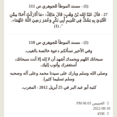
(1) - مسند الموطأ للجوهري ص 111
27 - قاَلَ عَبْدُ الله بْنُ وَهْبٍ: قَالَ مَالِكٌ: «مَا أَدْرَكْتُ أَحَدًا مِمَّنِ
اقْتُدِيَ بِهِ يَشُكُّ فِي تَقْدِيمِ أَبِي بَكْرٍ وَعُمَرَ رَضِيَ اللَّهُ عَنْهُمَا».
". (1)
(1) - مسند الموطأ للجوهري ص 110
وفي الأخير نسألكم دعوة خالصة بالغيب.
سبحانك اللهم وبحمدك أشهد أن لا إله إلا أنت سبحانك،
أستغفرك وأتوب إليك.
وصلى الله وسلم وبارك على سيدنا محمد وعلى آله وصحبه
وسلم تسليما كثيرا.
كتبه أبو عبد البر في 25 أبريل 2012 - المغرب.
الخميس PM 06:03
2022-08-18
4598