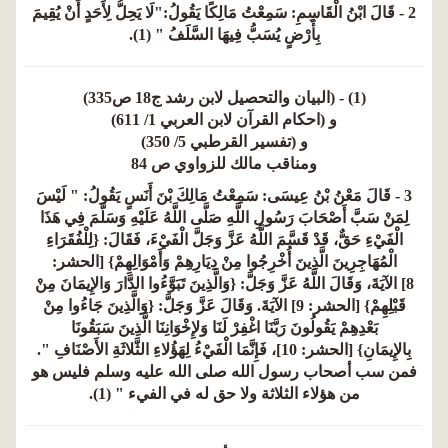
2 - قَالَ ابْنُ الْقَاسِمِ: سَمِعْتُ مَالِكًا يَقُولُ:"لَا يَحِلُّ لِأَحَدٍ أَنْ يُقِيمَ
بِأَرْضٍ يُسَبُّ فِيهَا السَّلَفُ " (1).
(1) - (البيان والتحصيل لابن رشد ج18 ص335)
و (احكام القرآن لابن العربي 1/ 611)
و (تفسير القرطبي 5/ 350)
ومناقب مالك للزواوي ص 84
3 - قَالَ مَعْنُ بْنُ عِيسَى: سَمِعْتُ مَالِكَ بْنَ أَنَسٍ يَقُولُ: " لَيْسَ
لِمَنْ سَبَّ أَصْحَابَ رَسُولِ اللَّهِ صَلَّى اللَّهُ عَلَيْهِ وَسَلَّمَ فِي هَذَا
الْفَيْءِ حَقٌّ، قَدْ قَسَّمَ اللَّهُ عَزَّ وَجَلَّ الْفَيْءَ، فَقَالَ: {لِلْفُقَرَاءِ
الْمُهَاجِرِينَ الَّذِينَ أُخْرِجُوا مِنْ دِيَارِهِمْ وَأَمْوَالِهِمْ} [الحشر:
8] الآيَةَ، وَقَالَ اللَّهُ عَزَّ وَجَلَّ: {وَالَّذِينَ تَبَوَّءُوا الدَّارَ وَالإِيمَانَ مِنْ
قَبْلِهِمْ} [الحشر: 9] الآيَةَ. وَقَالَ عَزَّ وَجَلَّ: {وَالَّذِينَ جَاءُوا مِنْ
بَعْدِهِمْ يَقُولُونَ رَبَّنَا اغْفِرْ لَنَا وَلإِخْوَانِنَا الَّذِينَ سَبَقُونَا
بِالإِيمَانِ} [الحشر: 10]، فَإِنَّمَا الْفَيْءُ لِهَؤُلاءِ الثَّلاثَةِ الأَصْنَافِ ".
فمن سب أصحاب رسول الله صلى الله عليه وسلم فليس هو
من هؤلاء الثلاثة ولا حق له في الفيء " (1).