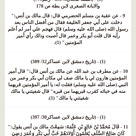
والابانة الصغرى لابن بطة ص 178
9 - عن عقبة بن مسلم الحضرمي قال: قال مالك بن أنس:"
دخلت على أبي جعفر الخليفة فقال من أفضل الناس بعد
رسول الله (صلى الله عليه وسلم) قال فهجم علي أمر لم أعلم
رأيه قال قلت أبو بكر وعمر قال أصبت وذلك رأي أمير
المؤمنين" (1).
(1) - (تاريخ دمشق لابن عساكر32/ 309)
10 - عن مطرف بن عبد الله عن مالك بن أنس قال:" قال أمير
المؤمنين هارون لي يا مالك صف لي مكان أبي بكر وعمر من
النبي (صلى الله عليه وسلم) فقلت له: يا أمير المؤمنين قربهما
منه في خبائه كقرب قبريهما من قبره" قال شفيتني يا مالك
شفيتني يا مالك" (1).
(1) - (تاريخ دمشق لابن عساكر30/ 397)
11 - قَالَ مُحَمَّدُ بْنُ خَالِدِ بْنِ عَثْمَةَ: سَمِعْتُ مالك بن أنس يقول:"
كَانَ صَالِحُ السَّلَفِ يُعَلِّمُونَ أَوْلادَهُمْ حُبَّ أَبِي بَكْرٍ وَعُمَرَ رَضِيَ