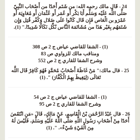
24 - قَال مالك رحمه الله: من شَتَم أَحَدًا من أَصْحَاب النَّبِيّ
صَلَّى اللَّه عَلَيْه وَسَلَّم أَبَا بَكْر أَو عُمَر أَو عُثْمَان أَو مُعَاوِيَة أَو
عَمْرَو بن الْعَاص فَإِن قَال كَانُوا عَلَى ضَلال وَكُفْر قُتِل وَإِن
شَتَمَهُم بِغَيْر هَذَا من مُشَاتَمَة النَّاس نُكِّل نَكَالًا شَدِيدًا." (1).
(1) - الشفا للقاضي عياض ج 2 ص 308
ومناقب مالك للزواوي ص 83
وشرح الشفا للقاري ج 2 ص 552
25 - قال مالك:" مَنْ غَاظَهُ أَصْحَابُ مُحَمَّدٍ فَهُوَ كَافِرٌ قَال اللَّه
تَعَالَى (لِيَغِيظَ بِهِمُ الْكُفَّارَ) ". (1)
(1) - الشفا للقاضي عياض ج 2 ص 54
وشرح الشفا للقاري ج 2 ص 95
26 - قال عَبْدُ الرَّحْمَنِ بْنُ الْقَاسِمِ، عَنْ مَالِكٍ، قَالَ «مَنِ انْتَقَصَ
أَحَدًا مِنْ أَصْحَابِ رَسُولِ اللَّهِ صَلَّى اللَّهُ عَلَيْهِ وَسَلَّمَ، فَلَيْسَ لَهُ
مِنَ الْفَيْءِ شَيْءٌ». ". (1)