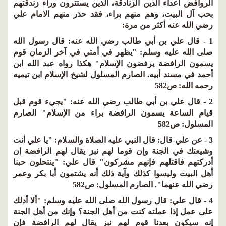
الروافض أعداء الدين الزنادقة، الذين يستترون وراء زندقتهم
بحب آل البيت، وهم منهم براء، فقد حذر منهم الامام علي
رضي الله عنه أكثر من مرة:
1 - قال علي بن أبي طالب رضي الله عنه: قال رسول الله
صلى الله عليه وسلم: "يظهر في أمتي في آخر الزمان قوم
يسمون الرافضة يرفضون الإسلام" هكذا رواه عبد الله ابن
أحمد في مسند أبيه. الصارم المسلول لشيخ الإسلام ابن تيميه
رحمه الله: ص582
2 - قال علي بن أبي طالب رضي الله عنه: "يجيء قوم قبل
قيام الساعة يسمون الرافضة براء من الإسلام" الصارم
المسلول: ص582
3 - عن علي قال: قال النبي عليه الصلاة والسلام: "يا علي أنت
وشيعتك في الجنة وإن قوما لهم نبز يقال لهم الرافضة إن
أدركتهم فاقتلهم فإنهم مشركون" قال علي: "ينتحلون حبنا
أهل البيت وليسوا كذلك وآية ذلك أنه يشتمون أبا بكر وعمر
رضي الله عنهما". الصارم المسلول: ص582
4 - قال علي: قال رسول الله صلى الله عليه وسلم: "ألا أدلك
على عمل إذا عملته كنت من أهل الجنة؟ وإنك من أهل الجنة
إنه سيكون بعدنا قوم لهم نبز يقال لهم الرافضة فإن