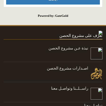
Powered by: GateGold
تعرّف على مشروع الحصن
نبذة عـن مشروع الحصن
اصـدارات مشروع الحصن
راســلــنا وتواصـل معنا
تواصل معنا