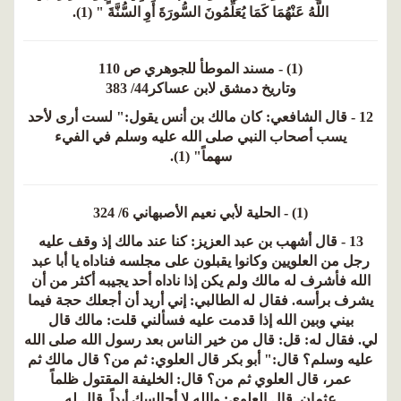
اللَّهُ عَنْهُمَا كَمَا يُعَلِّمُونَ السُّورَةَ أَوِ السُّنَّةَ " (1).
(1) - مسند الموطأ للجوهري ص 110
وتاريخ دمشق لابن عساكر44/ 383
12 - قال الشافعي: كان مالك بن أنس يقول:" لست أرى لأحد
يسب أصحاب النبي صلى الله عليه وسلم في الفيء
سهماً" (1).
(1) - الحلية لأبي نعيم الأصبهاني 6/ 324
13 - قال أشهب بن عبد العزيز: كنا عند مالك إذ وقف عليه
رجل من العلويين وكانوا يقبلون على مجلسه فناداه يا أبا عبد
الله فأشرف له مالك ولم يكن إذا ناداه أحد يجيبه أكثر من أن
يشرف برأسه. فقال له الطالبي: إني أريد أن أجعلك حجة فيما
بيني وبين الله إذا قدمت عليه فسألني قلت: مالك قال
لي. فقال له: قل: قال من خير الناس بعد رسول الله صلى الله
عليه وسلم؟ قال:" أبو بكر قال العلوي: ثم من؟ قال مالك ثم
عمر، قال العلوي ثم من؟ قال: الخليفة المقتول ظلماً
عثمان. قال العلوي: والله لا أجالسك أبداً. قال له