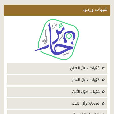
شٌبهات وردود
✿ شُبُهَاتٌ حَوْلَ القُرْآنِ
✿ شُبُهَاتٌ حَوْلَ السُنَةِ
✿ شُبُهَاتٌ حَوْلَ النَّبِيِّ
✿ الصحابةُ وَآلِ البَيْتَ