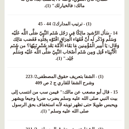
مالك: فالخيارلك" (1).
(1) - ترتيب المدارك2/ 44 - 45
14 - سَأل الرَّشيد مالِكًا فِي رَجُل شَتَم النَّبِيّ صَلَّى اللَّه عَلَيْه
وَسَلَّم وَذَكَر لَه أَنّ فُقَهَاء الْعِرَاق افْتَوْه بِجَلْدِه فَغَضب مَالِك
وَقَال: يَا أَمِير الْمُؤْمِنين مَا بَقَاء الْأُمَّة بَعْد شَتْم نَبِيّهَا؟ من شَتَم
الْأَنْبِيَاء قُتِل وَمِن شَتَم أَصْحَاب النَّبِيّ صَلَّى اللَّه عَلَيْه وَسَلَّم
جُلِد." (1).
(1) - الشفا بتعريف حقوق المصطفى2/ 223
وشرح الشفا للقاري ج 2 ص 409
15 - قال أبو مصعب عن مالك:" فيمن سب من انتسب إلى
بيت النبي صلى الله عليه وسلم يضرب ضربا وجيعا ويشهر
ويحبس طويلا حتى تظهر توبته لأنه استخفاف بحق الرسول
صلى الله عليه وسلم" (1).