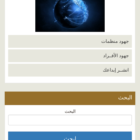
جهود منظمات
جهود الأفــراد
انشــر إبداعك
البحث
البحث