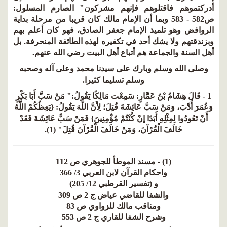
أدركتموهم فاقتلوهم فإنهم مشركون" الصارم المسلول:
ص582 - 583 وبما أن الإمام مالك كان قريبا من مرحلة بداية
الروافض وهو تلميذ الإمام جعفر الصادق، فهو كان أعلم بهم
وبزندقتهم ولا يشك أحد في تكفيره لهذه الطائفة المنحرفة. بل
أهل السنة والجماعة هم أتباع أهل البيت رضي الله عنهم.
وصلى الله وسلم وبارك على سيدنا محمد وعلى آله وصحبه
وسلم تسليما كثيرا.
1 - قَالَ هِشَامُ بْنُ عَمَّارٍ: سَمِعْت مَالِكًا يَقُولُ:" مَنْ سَبَّ أَبَا بَكْرٍ
وَعُمَرَ أُدِّبَ، وَمَنْ سَبَّ عَائِشَةَ قُتِلَ؛ لِأَنَّ اللَّهَ يَقُولُ: {يَعِظُكُمْ اللَّهُ
أَنْ تَعُودُوا لِمِثْلِهِ أَبَدًا إنْ كُنْتُمْ مُؤْمِنِينَ} فَمَنْ سَبَّ عَائِشَةَ فَقَدْ
خَالَفَ الْقُرْآنَ، وَمَنْ خَالَفَ الْقُرْآنَ قُتِلَ" (1).
(1) - مسند الموطأ للجوهري ص 112
واحكام القرآن لابن العربي 3/ 366
و (تفسير القرطبي 12/ 205)
والشفا للقاضي عياض ج 2 ص 309
ومناقب مالك للزواوي ص 83
وشرح الشفا للقاري ج 2 ص 553