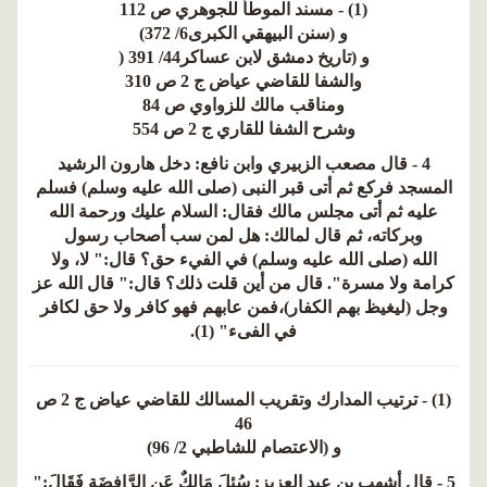
(1) - مسند الموطأ للجوهري ص 112
و (سنن البيهقي الكبرى6/ 372)
و (تاريخ دمشق لابن عساكر44/ 391 (
والشفا للقاضي عياض ج 2 ص 310
ومناقب مالك للزواوي ص 84
وشرح الشفا للقاري ج 2 ص 554
4 - قال مصعب الزبيري وابن نافع: دخل هارون الرشيد
المسجد فركع ثم أتى قبر النبى (صلى الله عليه وسلم) فسلم
عليه ثم أتى مجلس مالك فقال: السلام عليك ورحمة الله
وبركاته، ثم قال لمالك: هل لمن سب أصحاب رسول
الله (صلى الله عليه وسلم) في الفيء حق؟ قال:" لا، ولا
كرامة ولا مسرة". قال من أين قلت ذلك؟ قال:" قال الله عز
وجل (ليغيظ بهم الكفار)،فمن عابهم فهو كافر ولا حق لكافر
في الفىء" (1).
(1) - ترتيب المدارك وتقريب المسالك للقاضي عياض ج 2 ص
46
و (الاعتصام للشاطبي 2/ 96)
5 - قال أشهب بن عبد العزيز: سُئِلَ مَالِكٌ عَنِ الرَّافِضَةِ فَقَالَ:"