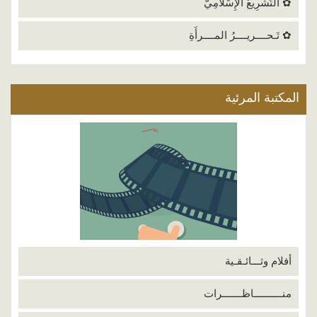
✿ التَّشْرِيعُ الإِسْلَامِيُّ
✿ تَـحــــريــــرُ المــــرأَةِ
المكتبة المرئية
أفلام وثـــائـقـية
منــــــــــاظـــــــرات