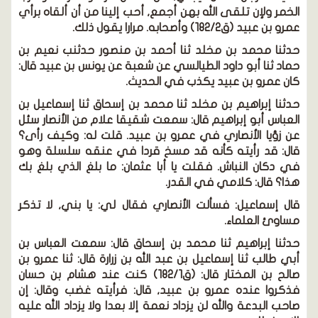
الخمر ولإن تلقى الله بهن أجمع, أحب إلينا من أن ألقاه برأي
عمرو بن عبيد
(ق182/2)
وأصحابه. مرارا يقول ذلك.
حدثنا محمد بن مخلد ثنا أحمد بن منصور حدثنب نعيم بن
حماد ثنا أبو داود الطيالسي عن شعبة عن يونس بن عبيد قال:
كان عمرو بن عبيد يكذب في الحديث.
حدثنا إبراهيم بن مخلد ثنا محمد بن إسحاق ثنا إسماعيل بن
العباس أبو إبراهيم قال: سمعت شقيقا علام من الأنصار سئل
عن زؤيا الأنصاري في عمرو بن عبيد. قلت له: وكيف رأى؟
قال: قد رأيته كأنه قد مسخ قردا في عنقه سلسلة وهو
في دكان النباش. فقلت يا أبا عثمان: ما بلغ الذي بلغ بك
هذا؟ قال: كلامي في القدر.
قال إسماعيل:
فسألت الأنصاري فقال لي: يا بني, لا تذكر
مساوئ العلماء.
حدثنا إبراهيم ثنا محمد بن إسحاق قال:
سمعت العباس بن
أبي طالب ثنا إسماعيل بن عبد الله بن زرارة قال: ثنا عمرو بن
صالح بن المختار قال:
(ق182/1)
كنت عند هشام بن حسان
فذكروا عنده عمرو بن عبيد, قال: فرأيته غضب وقال: إن
صاحب البدعة والله لن يزداد نعمة إلا بعدا ولا يزداد الله عليه