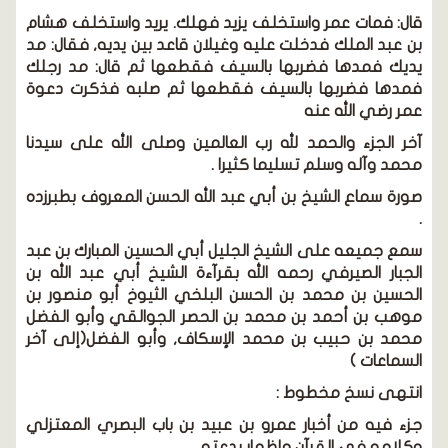
قال:
فمات عمر واستخلف يزيد فهلك. يريد واستخلف هشام
بن عبد الملك فدخلت عليه وغيلان قاعد بين يديه, ف
قال:
مد
يديك فمدها فضربها بالسيف فقطعها ثم
قال:
مد رجلك
فمدها فضربها بالسيف فقطعها ثم صلبه فذكرت دعوة
عمر
رضي الله عنه
آخر الجزء والحمد لله رب العالمين وصلى الله على سيدنا
محمد وآله وسلم تسليما كثيرا .
صورة سماع الشيخ بن أبي عبد الله الحسن المعروف بطبرزده
.
سمع جميعه على الشيخ الجليل أبي الحسين المبارك بن عبد
الجبار الصيرفي
رحمه الله
بقرآءة الشيخ أبي عبد الله بن
الحسين بن محمد بن الحسن البلخي الثيوخ أبو منصور بن
موهب بن أحمد بن محمد بن الحصر الجوالقي وأبو الفضل
محمد بن حبيب بن محمد الإسكاف, وأبو الفضل(إلى آخر
السماعات )
انتهى نسخ مخطوط :
جزء فيه من أخبار عمرو بن عبيد بن باب البصري المعتزلي
وكلامه في القرآن وإظهار بدعته.