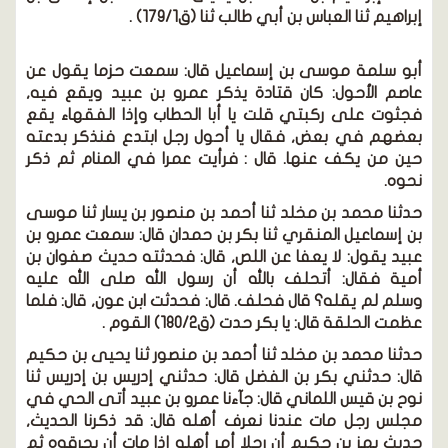
إبراهيم ثنا العباس بن أبي طالب ثنا
(ق179/1)
.
أبو سلمة موسى بن إسماعيل قال:
سمعت حزما يقول عن
عاصم الأحول: كان قتادة يذكر عمرو بن عبيد ويقع فيه,
فجثوت على ركبتي قلت يا أبا الحطاب وإذا الفقهاء يقع
بعضهم في بعض, فقال يا أحول رجل ابتدع فنذكر بدعته
حين من يكف عنها. قال : فرأيت عمرا في المنام ثم ذكر
نحوه.
حدثنا محمد بن مخلد ثنا أحمد بن منصور بن يسار ثنا موسى
بن إسماعيل المنقري ثنا بكر بن حمدان قال: سمعت عمرو بن
عبيد يقول: لا يعفا عن اللص, قال: فحدثته حديث صفوان بن
أمية فقال: أتحلف بالله أن رسول الله
صلى الله عليه
وسلم
لم يقله؟ قال فحلف. قال: فحدثت ابن عون, قال: فلما
عظمت الحلقة قال: يا بكر حدت
(ق180/2)
القوم .
حدثنا محمد بن مخلد ثنا أحمد بن منصور ثنا يحيى بن حكيم
قال: حدثني بكر بن الفضل قال: حدثني إدريس بن إدريس ثنا
نوح بن قيس اللماني قال: جآءنا عمرو بن عبيد أتى الحي في
مجلس رجل مات عندنا نعرف أهله قال: قد ذكرنا الحديث,
حديث بهز بن حكيم أن رجلا أمر أهله إذا مات أن يحرقوه ثم