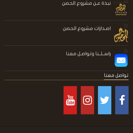
نبذة عـن مشروع الحصن
اصـدارات مشروع الحصن
راســلــنا وتواصـل معنا
تواصل معنا