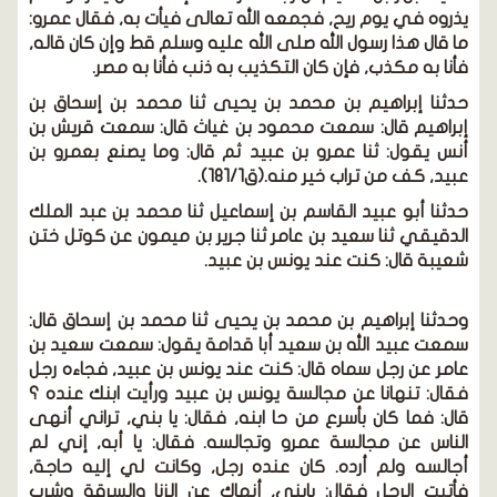
يذروه في يوم ريح, فجمعه الله تعالى فيأت به, فقال عمرو:
ما قال هذا رسول الله
صلى الله عليه وسلم
قط وإن كان قاله,
فأنا به مكذب, فإن كان التكذيب به ذنب فأنا به مصر.
حدثنا إبراهيم بن محمد بن يحيى ثنا محمد بن إسحاق بن
إبراهيم قال: سمعت محمود بن غياث قال: سمعت قريش بن
أنس يقول: ثنا عمرو بن عبيد ثم قال: وما يصنع بعمرو بن
عبيد, كف من تراب خير منه.(ق181/1).
حدثنا أبو عبيد القاسم بن إسماعيل ثنا محمد بن عبد الملك
الدقيقي ثنا سعيد بن عامر ثنا جرير بن ميمون عن كوتل ختن
شعيبة قال: كنت عند يونس بن عبيد.
وحدثنا إبراهيم بن محمد بن يحيى ثنا محمد بن إسحاق قال:
سمعت عبيد الله بن سعيد أبا قدامة يقول: سمعت سعيد بن
عامر عن رجل سماه قال: كنت عند يونس بن عبيد, فجاءه رجل
فقال: تنهانا عن مجالسة يونس بن عبيد ورأيت ابنك عنده ؟
قال: فما كان بأسرع من حا ابنه, فقال: يا بني, تراني أنهى
الناس عن مجالسة عمرو وتجالسه. فقال: يا أبه, إني لم
أجالسه ولم أرده. كان عنده رجل, وكانت لي إليه حاجة,
فأتيت الرجل فقال: يابني, أنهاك عن الزنا والسرقة وشرب