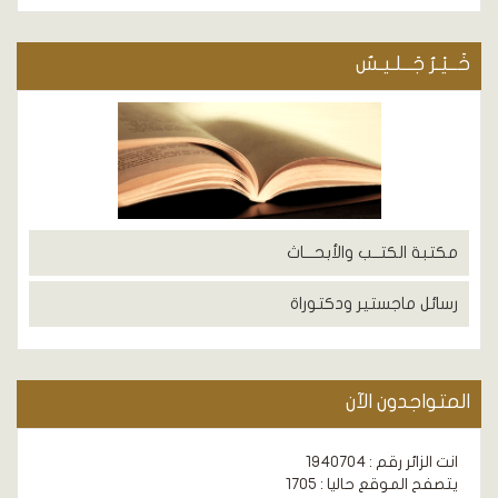
خَــيْـرُ جَــلـيـسٌ
مكتبة الكتــب والأبحـــاث
رسائل ماجستير ودكتوراة
المتواجدون الآن
انت الزائر رقم : 1940704
يتصفح الموقع حاليا : 1705