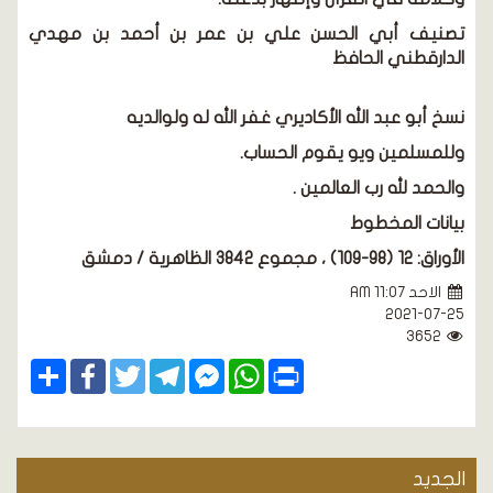
تصنيف أبي الحسن علي بن عمر بن أحمد بن مهدي
الدارقطني الحافظ
نسخ أبو عبد الله الأكاديري غفر الله له ولوالديه
وللمسلمين ويو يقوم الحساب.
والحمد لله رب العالمين .
بيانات المخطوط
الأوراق:
12
(98-109)
، مجموع 3842 الظاهرية / دمشق
الاحد AM 11:07
2021-07-25
3652
Share
Facebook
Twitter
Telegram
Facebook
WhatsApp
Print
Messenger
الجديد