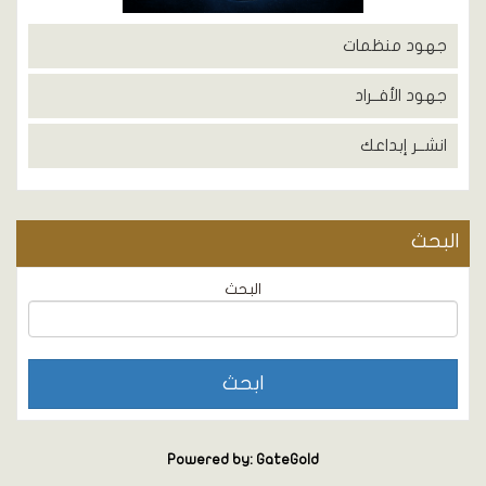
جهود منظمات
جهود الأفــراد
انشــر إبداعك
البحث
البحث
Powered by: GateGold