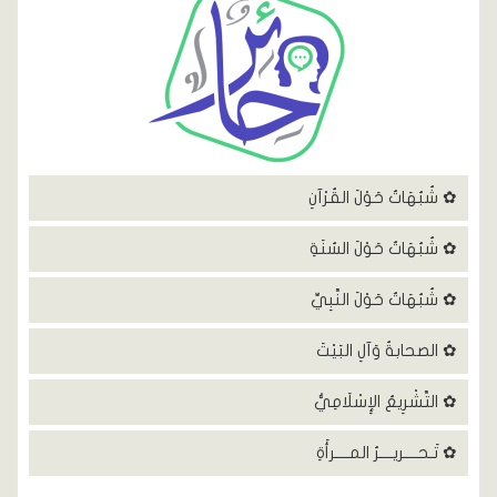
✿ شُبُهَاتٌ حَوْلَ القُرْآنِ
✿ شُبُهَاتٌ حَوْلَ السُنَةِ
✿ شُبُهَاتٌ حَوْلَ النَّبِيِّ
✿ الصحابةُ وَآلِ البَيْتَ
✿ التَّشْرِيعُ الإِسْلَامِيُّ
✿ تَـحــــريــــرُ المــــرأَةِ