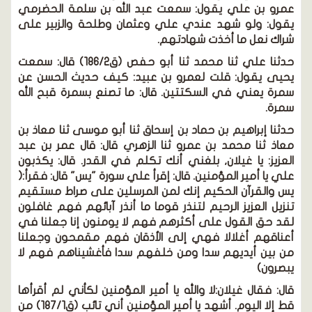
عمرو بن علي يقول: سمعت عبد الله بن سلمة الحضرمي
يقول: ولو شهد عندي علي وعثمان وطلحة والزبير على
شراك نعل ما أخذت شهادتهم.
حدثنا علي ثنا محمد ثنا أبو حفص
(ق186/2)
قال: سمعت
يحيى يقول: قلت لعمرو بن عبيد: كيف حديث الحسن عن
سمرة يعني في السكتتين. قال: ما تصنع بسمرة قبح الله
سمرة.
حدثنا إبراهيم بن حماد بن إسحاق ثنا أبو موسى ثنا معاذ بن
معاذ ثنا محمد بن عمرو ثنا الزهري قال: قال عمر بن عبد
العزيز: يا غيلان, بلغني أنك تكلم في القدر. قال: يكذبون
علي يا أمير المؤمنين. قال: إقرأ علي سورة
"يس"
قال: فقرأ:(
يس والقرآن الحكيم إنك لمن المرسلين على صراط مستقيم
تنزيل العزيز الرحيم لتنذر قوما ما أنذر آبائهم فهم غافلون
لقد حق القول على أكثرهم فهم لا يومنون إنا جعلنا في
أعناقهم أغلالا فهي إلى الأذقان فهم مقمحون وجعلنا
من بين أيديهم سدا ومن خلفهم سدا فأغشيناهم فهم لا
يبصرون)
قال:
فقال غيلان:لا والله يا أمير المؤمنين لكأني لم أقرأها
قط إلا اليوم. أشهد يا أمير المؤمنين أني تائب
(ق187/1)
من