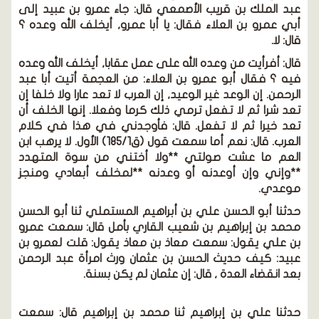
عبد الملك بن قريب الأصمعي قال: جاء عمرو بن عبيد إلى
أبي عمرو بن العلاء فقال: يا أبا عمرو, أيخلف الله وعده ؟
قال: لا.
قال:
أفرأيت من وعده الله على عمل عقابا, أيخلف الله وعده
فيه ؟ فقال أبو عمرو بن العلاء: من العجمة أتيت أبا عبد
الرحمن. إن الوعد غير الوعيد, إن العرب لا تعد عارا ولا خلفا إن
تعد شرا ثم لا تفعل ترمي ذلك كرما وفعلا. إنها الخلف أن
تعد خيرا ثم لا تفعل.
قال:
فأوجدني في هذا في كلام
العرب.
قال:
نعم أما سمعت قول
(ق185/1)
الأول. لا يرهب ابن
العم ما عشت صولتي **ولا أختني من سوة المتهدد
**وإني وإن أوعدنه أو وعدنه **لمخلف أبعادي ومنجز
موعدي.
حدثنا أبو الحسن علي بن أبراهيم المستملي ثنا أبو الحسن
محمد بن إبراهيم بن شعيب القاري بأمل قال: سمعت عمرو
بن علي يقول: سمعت معاذ بن معاذ يقول: قلت لعمرو بن
عبيد: كيف حديث الحسن بن عثمان ورث امرأة عبد الرحمن
بعد انقضاء العدة , قال: إن عثمان لم يكن بسنة.
حدثنا علي بن إبراهيم ثنا محمد بن إبراهيم قال:
سمعت