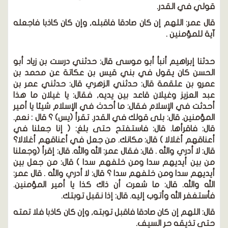
قولي في القدر.
قال عمر:
اللهم إن كان صادقا فاقبله, وإن كان كاذبا فاجعله
آية للمؤمنين .
حدثنا إبراهيم أنبأ أبو موسى قال:
حدثني درست بن زياد أبو
الحسن كان يقول في بني قيس بن عكاتة عن محمد بن
عمرو بن علقمة قال: حدثني الزهري قال: حدثني عمر بن
عبد العزيز وغيلان قاعد بين يديه, فقال: يا غيلان ما هذا
أحدثت في الإسلام فقال: ما أحدث في الإسلام شيئا يا أمير
المؤمنين. قال: بلى قولك في القدر. تقرأ
(يس)
؟ قال : نعم.
قال: فاقرأها. قال: فاستفتح حتى بلغ:
( إنا جعلنا في
أعناقهم أغلالا )
قال: مكانك. من جعل في أعناقهم أغلالا؟
قال: لا أدري والله . قال: فقال عمر: الله والله. قال: إقرأ
(وجعلنا
من بين أيديهم سدا ومن خلفهم سدا )
قال: من جعل بين
أيديهم سدا ومن خلفهم سدا ؟ قال: لا أدري والله . قال عمر:
الله والله. قال: ما شعرت أن ذاك كذا يا أمير المؤمنين.
فأستغفر الله وأتوب إليه. قال: إذا نقبل توبتك.
قال:
اللهم إن كان صادقا فاقبل توبته, وإن كان كاذبا فلا تمته
حتى تذيقه حر السيف.