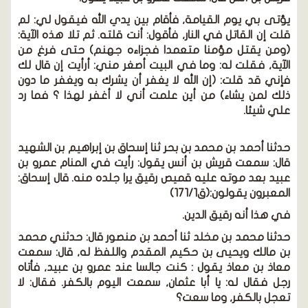
يؤتى بي يوم القيامة, فأقام بين يدي الله فيقول لي:
لم
قلت إن القاتل في النار, فأقول: أنت قلته. ثم تلا هذه الآية:
(ومن يقتل مؤمنا متعمدا فجزاءه جهنم) حتى فرغ من
الآية, فقلت له: وما في البيت أصغر مني: أرأيت إن قال لك
فإني قد قلت:
(إن الله لا يغفر أن يشرك به ويغفر ما دون
ذلك لمن يشاء)
من أين علمت أني لا أغفر لهذا ؟ فما رد
علي شيئا.
حدثنا أحمد بن محمد بن بحر ثنا إسحاق بن إبراهيم بن الشهيد
قال: سمعت قريش بن أنس يقول: رأيت في المنام عمرو بن
عبيد بعد موته عليه قميص رقيق يرا جلده منه. قال إسحاق:
المعبرون يقولون:(ق171/1)
في هذا أنه رقيق الدين.
حدثنا محمد بن مخلد ثنا أحمد بن منصور قال:
حدثني محمد
بن مالك ويحيى بن حكيم المقدم واللفظ له, قال: سمعت
معاذ بن معاذ يقول : كنت جالسا عند عمرو بن عبيد, فأتاه
رجل فقال له: يا أبا عثمان, سمعت اليوم بالكفر. فقال: لا
تعجل بالكفر, وما سعت؟