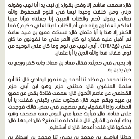
قال:
سمعت هاشم إلا وقص يقول: إن تبت يدا أبا لهب وقوله
ذرني ومن خلقت وحيدا ليسا في اللوح المحفوظ والله
تعالى يقول:
(حم والكتاب المبين إنا جعلناه قرآنا عربيا
لعلكم تعقلون وإنه في أم الكتاب لدينا لعلي حكيم )
فما
الكفر إلا هذا يا أبا عثمان.
قال:
فسكت عمرو بن عبيد ساعة
ثم أقبل عليه ف
قال:
لو كان الأمر على ما تقولون ما كان
على
(ق178/2)
. أبي لهب من لوم وما كان على الوحيد من
لوم, ف
قال:
هذا والله الدين يا أبا عثمان.
زاد يحيى في حديثه:
فقال معاذ بن معاذ: جابه كفر ورجع به
دين يدين به.
حدثنا محمد بن مخلد ثنا أحمد بن منصور الرمادي قال:
ثنا أبو
سلمة المنقري قال: حدثني حزم وهو ابن أبي حزم
القطعي عن عاصم الأحول قال: سمعت قتادة يقص عن عمرو
بن عبيد ويقع فيه. قال: فجثوت على ركبتي فقلت: يا أبا
الحطاب, وإذا الفقهاء يقع بعضهم في بعض, قالك فوجدت
على قتادة, قال: فرأيت عمرا في النوم, معه مصحف وهو
يحك آية من القرآن, قال فقلت له ما تصنع؟ قال: اعيدها. قال:
فحكها قال: قلت: أعدها. قال: لا أستطيع.
حدثنا إبراهيم بن محمد بن يحيى ثنا محمد بن إسحاق بن