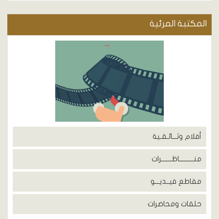
المكتبة المرئية
أفلام وثـــائـقـية
منــــــــــاظـــــــرات
مقاطع فيــديـــو
حلقات ومحاضرات