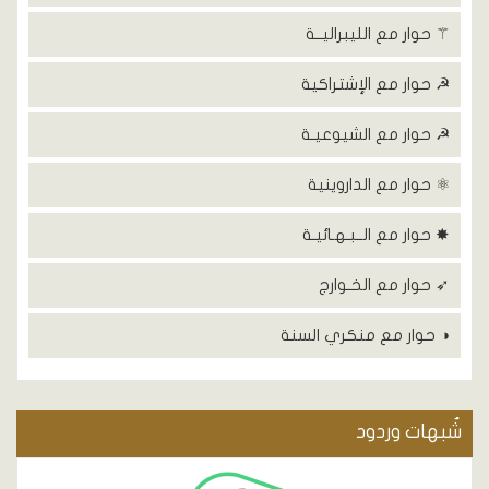
⚚ حوار مع الليبراليــة
☭ حوار مع الإشتراكية
☭ حوار مع الشيوعيـة
⚛ حوار مع الداروينية
✸ حوار مع الــبـهـائيـة
➶ حوار مع الخـوارج
◑ حوار مع منكري السنة
شٌبهات وردود