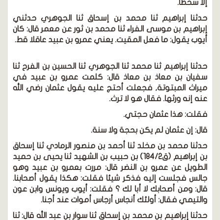
إلا سخطا.
حدثنا إبراهيم ثنا محمد بن إسحاق ثنا الجوهري حدثني
إبراهيم بن موسى الفراء ثنا محمد بن ثور عن معمر قال: كان
أيوب يقول: ما فعل المقيت. يعني عمرو بن عبيد عاقلا قط.
حدثنا إبراهيم ثنا محمد ثنا الجوهري ثنا الحسين بن الفرح ثنا
سفيان بن معاذ بن معاذ قال: كلمت عمرو بن عبيد في
ميراث المبتوتة, فجعلت أحتج عليه يقول عثمان
رضي الله
عنه
إنه ورثها. فقال هو لا ترث.
فقلت:
هذا عثمان حجتي.
قال:
إن عثمان لم يكن بحجة ولا سنة.
حدثنا محمد بن مخلد ثنا أحمد بن منصور الرمادي ثنا إسحاق
بن إبراهيم
(ق184/2)
بن حبيب بن الشهيد ثنا يحيى بن حميد
الطويل عن عمرو بن النضر قال: مررت بعمرو بن عبيد وهو
جالس فجلست إليه فذكر شيئا فقلت: هكذا يقول أصحابنا.
قال: ومن أصحابك لا أبا لك ؟ فقلت: أيوب ويونس وابن عون
والتيمي فقال: أولئك أنجاس أرجاس أموات عند أجنا.
حدثنا إبراهيم بن محمد بن إسحاق ثنا سوار بن عبد الله قال: ثنا