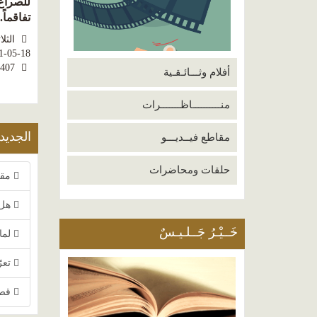
للصراع 
تفاقماً.
الثلاثاء 6
1-05-18
2407
أفلام وثـــائـقـية
منــــــــــاظـــــــرات
الجديد
مقاطع فيــديـــو
حلقات ومحاضرات
مقا
هل 
خَــيْـرُ جَــلـيـسٌ
لماذ
تعرّ
قصة