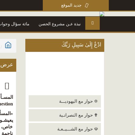
جديد الموقع
نبذة عـن مشروع الحصن
مائة سؤال وجواب
ادْعُ إِلَىٰ سَبِيلِ رَبِّكَ
عرض ا
ا
المسـأل
✡ حوار مع اليهوديـــة
uestion
«المسأ
✟ حوار مع النصرانـية
خاص، وإ
☫ حوار مع الشـــيــعـة