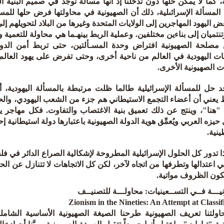
 كما لا يمكن حلها دون تدخُّلنا إذ أنها مسألة توجد في صميم البنية ال
لمسألة الإسرائىلية، ذلك أن الصهيونية في محاولتها فرض حلها للمسأل
 اليهود المهاجرين إلى الولايات المتحدة وغيرها من البلاد لتحويلهم إ
وتنتميان إلى بناءين مختلفين. وعملية الربط بينهـما هي محاولة للتعمية
مصلحة الصهيونية افتراض وحدة المسـألتين، حتى تربط أمن الدولة 
ات اليهودية في العالم من ناحية أخرى، وحتى تفرض على يهود العالم،
ت الصهيونية الأخرى.
جد حل للمسألة الإسرائيلية طالما ظلت مرتبطة بالمسألة اليهودية، أ
اط يعني أن أعضاء التجمع الاستيطاني هم جزء من الشعب اليهودي، وال
ها "هنا"، وينتج عن ذلك تعميق بنية الاغتصاب والتفاوت. فكل مه
يزه العربي ويُعمِّق هوية الدولة الصهيونية باعتبارها دولة استيطانية إ
نية.
 تدور كل الحلول الإسرائيلية المطروحة لإشكالية الصراع الدائر في 
 اعتدالها وتطرفها من اتجاه لآخر، لكن كل الاتجاهات لا تتنازل عن ال
تكون الظروف مواتية.
يـــة فــي التســعينيات: محاولـــة للتصنيــف
Zionism in the Nineties: An Attempt at Classif
ولتنا تعريف الصهيونية طرحنا الصيغة الصهيونية الأساسية الشا