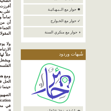
الضحية،
أفرزت ا
✸ حوار مع الــبـهـائيـة
على بعض
تماماً 
➶ حوار مع الخـوارج
أن من 
الجماع
◑ حوار مع منكري السنة
المقولا
ولا يو
الارتب
شٌبهات وردود
حلاً ل
ويشغل ح
الفلسطي
ومع هذا
الحل في
حينما 
الصهيون
ication
في محا