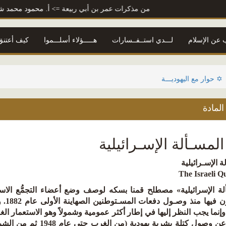
من مذكرات عمر بن أبي ربيعة
=> أ. محمود محمد شاكر
الم
 عن الإسلام
لـــدي استــفــسارات
هـــــؤلاء أسلـــموا
كيف أعتنق 
✡ حوار مع اليهوديـــة
لمادة
لمسـألة الإسـرائيلية
ة الإسـرائيلية
The Israeli Q
لة الإسرائيلية» مصطلح قمنا بسكه لوصف وضع أعضاء التجمُّع الا
يعيش
نما يجب النظر إليها في إطار أكثر عمومية وشمولاً وهو الاستعمار الغ
ناجمة عن وصول كتلة بشر