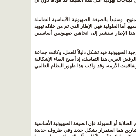
خال ديباجات يهودية على هذه الصيغة قد هوَّدها دون أن
نهج، وسنبدأ بالصيغة الصهيونية الأساسية الشاملة
ميع. أما الحلولية فهي الإطار الذي تم من خلاله تهويد
ي هذا الإطار سنشير إلى اتجاهين صهيونيين أساسيين
جية الصهيونية فيه تشكل دليلاً للعمل، وكانت جماعة
ي، وقد زاد الرفض العربي هذا التماسك، إذ أصبح البقاء الإشكالية
صاعد الاستهلاك وتفاقمت الأزمة. وقد واكب هذا ظهور النظام العالمي
م الصلابة أو السيولة فإن الصيغة الصهيونية الأساسية
التيارين هما استمرار بشكل جديد وفي ظروف جديدة