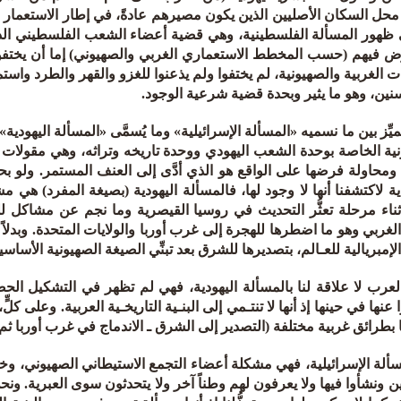
حل السكان الأصليين الذين يكون مصيرهم عادةً، في إطار الاستعمار الاس
 ظهور المسألة الفلسطينية، وهي قضية أعضاء الشعب الفلسطيني الذي 
ض فيهم (حسب المخطط الاستعماري الغربي والصهيوني) إما أن يختفوا 
ت الغربية والصهيونية، لم يختفوا ولم يذعنوا للغزو والقهر والطرد و
سنين، وهو ما يثير وبحدة قضية شرعية الوجود.
يِّز بين ما نسميه «المسألة الإسرائيلية» وما يُسمَّى «المسألة اليهودية»
نية الخاصة بوحدة الشعب اليهودي ووحدة تاريخه وتراثه، وهي مقولات
 ومحاولة فرضها على الواقع هو الذي أدَّى إلى العنف المستمر. ولو بح
ية لاكتشفنا أنها لا وجود لها، فالمسألة اليهودية (بصيغة المفرد) هي
ثناء مرحلة تعثُّر التحديث في روسيا القيصرية وما نجم عن مشاكل ل
الغربي وهو ما اضطرها للهجرة إلى غرب أوربا والولايات المتحدة. وبدلاً
الإمبريالية للعـالم، بتصديرها للشرق بعد تبنِّي الصيغة الصهيونية الأساسي
لعرب لا علاقة لنا بالمسألة اليهودية، فهي لم تظهر في التشكيل الح
عنها في حينها إذ أنها لا تنتـمي إلى البنـية التاريخـية العربية. وعلى كل
 بطرائق غربية مختلفة (التصدير إلى الشرق ـ الاندماج في غرب أوربا ثم ال
سألة الإسرائيلية، فهي مشكلة أعضاء التجمع الاستيطاني الصهيوني، وخص
ونشأوا فيها ولا يعرفون لهم وطناً آخر ولا يتحدثون سوى العبرية. ون