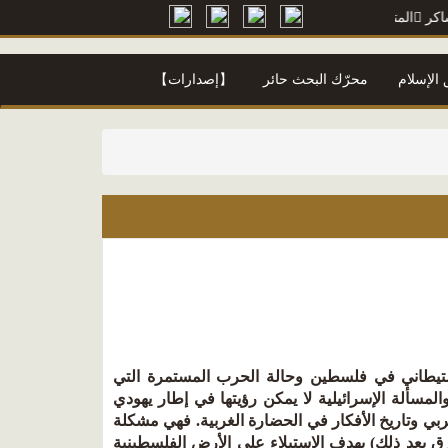
تنبي
=> أ. محمود محمد شاكر
معجم محمود محمد شاكر
=> أ. محمود محمد 
الإسلام
محرّك البحث حائر
【إصدارات】
ستيطاني في فلسطين وحالة الحرب المستمرة التي
ـون فيها منذ وصـول دفعات المسـتوطنين الصهاينة الأولى عام 1882. والمسألة الإسرائيلية لا يمكن رؤيتها في إطار يهودي
ربي وتاريخ الأفكار في الحضارة الغربية. فهي مشكلة
ية يهودية (من الغرب حتى عام 1948 ثم من الشرق بعد ذلك) بهدف الاستيلاء على الأرض الفلسطينية