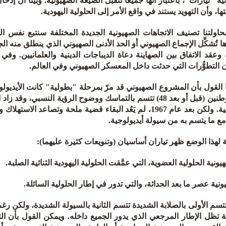
ية "تيارات"، باعتبار أنها جميعاً تتقبل الصيغة الصهيونية. وبيَّنا أن إد
بنيتها، وأن التهويد يستند في واقع الأمر إلى الحلولية اليهودية.
اولتنا تصنيف الاتجاهات الصهيونية الجديدة المختلفة سنتبع نفس الم
ها تُشكِّل الإجماع الصهيوني أو الحد الأدنى الصهيوني الذي ينطلق منه الج
وعقد الاتفاق بين الصهاينة دعاة الديباجات الدينية والعلمانيين. وف
 التطوُّرات التي حدثت داخل المعسكر الصهيوني وفي العالم.
 القول بأن المشروع الصهيوني قد مرّ بمرحلة "بطولية" كانت الأيديولو
المستوطنين (قبل أو بعد 48) تتسم بالتماسك ووضوح الرؤية النسب
الأساسية. ولكن بعد عام 1967، لم يَعُد البقاء قضية ملحة وت
مع ما يتسم به من سيولة أيديولوجية.
 لهذا الوضع ظهر تياران أساسيان (وتنويعات كثيرة عليهما):
تتسم الأولى بالصلابة الشديدة تتسم الثانية بالسيولة الشديدة، ولكن رغ
ة تظل الإطار المرجعي الذي يدور الجميع داخله. ويمكن القول بأن 