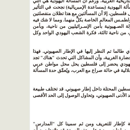
تاريخية العربية. ورغم أن المسألة اليهودية هي التي
ة اليهودية (بمساعدة الإمبريالية) نجحت في التأثير
لى فلسطين، إلا أن المسألتين مع هذا تظلان منفصلتين
 ولطمـس المعالم الخاصة بكلٍّ منهما. ومما لا شك فيه
الصـهيونية بأمن الإسـرائيليين من ناحية، وبأمن
 من ناحية ثالثة، فكرة الشعب اليهودي الواحد وكل
ي طالما تم النظر إليها في الإطار الصهيوني. فهذا
حضارة الغربية، وأن المشاكل التي تحدث "هناك" تجد
اجر يهودي يحضر إلى فلسطين يحل محل مواطن عربي
حلالية في حالة صراع مع العرب، ويُعمِّق حدة المسألة
فلسطين المحتلة داخل إطار صهيوني. قد تختلف طبيعة
حد الأدنى الصهيوني، وتحاول الوصول إلى الحد الأقصى
ملة كإطار للتعريف ومن ثم سمينا كل "المدارس"