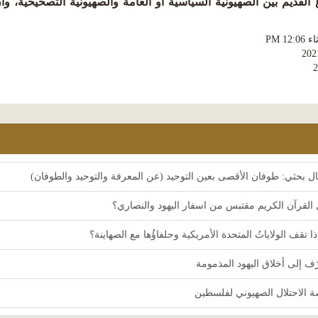
القديم بين الصهيونية السياسية أو العامة والصهيونية التصحيحية، وأن كل
PM 12:0
202
ل بحثي: طوفان الأقصى بعين التوحيد (عن المعرفة والتوحيد والطوفان)
القرآن الكريم مقتبس من اسفار اليهود والنصاري؟
ا تقف الولاياتُ المتحدة الأمريكية وحلفاؤُها مع الصهاينة؟
ف إلى أخلاق اليهود المذمومة
 الاحتلال الصهيوني لفلسطين