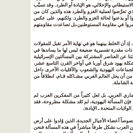
تيطاني والإحلالي، هو الإبادة أو الطرد. وقد تسبَّب
تعرَّضوا لعملية الغزو والطرد هذه والذين كان من
أو يذعنوا لحالة الغزو والطرد. ولكنهم، على عكس
استمروا في مقاومة المستوطنين،بل تصاعدت مقاومتهم
، إذ أن الخلط بينهما هو في نهاية الأمر تقبل للمقولات
 ذات مقدرة تفسيرية ضعيفة ليس لها ما يساندها في
ثنا عن العناصر المشتركة بين المسألتين الإسرائيلية
 مشكلة يهود شرق أوربا في أواخر القرن التاسع عشر،
لجماعات اليهودية والشعوب والأقليات الأخرى داخل
 من أن يحل العالم الغربي مشـاكله قـام، انطلاقاً من
ة الشاملة.
ضاري العربي. بل لعل كثيراً من المفكرين العرب لم
ٍّ، فإن المسألة اليهودية، لم تَعُد مشكلة مطروحة، فقد
ولايات المتحدة ـ الإبادة(.
وصاً أعضاء الأجيال الجديدة، الذين وُلدوا على أرض
حن العرب نشكل طرفاً مباشراً في هذه المسألة فنحن