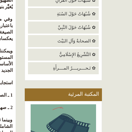
الصهيون
✿ شُبُهَاتٌ حَوْلَ القُرْآنِ
يُغيِّر 
✿ شُبُهَاتٌ حَوْلَ السُنَةِ
وفي مح
باعتبار
✿ شُبُهَاتٌ حَوْلَ النَّبِيِّ
الصيغة 
يعكسان
✿ الصحابةُ وَآلِ البَيْتَ
ويمكننا
✿ التَّشْرِيعُ الإِسْلَامِيُّ
✿ تَـحــــريــــرُ المــــرأَةِ
الجديد 
استجابة
المكتبة المرئية
1 ـ الصهيونية الحلولية العضوية، التي عمَّقت الحلولية اليهودية الثنائية الصلبة.
2 ـ صهيونية عصر ما بعد الحداثة، والتي تدور في إطار الحلولية السائلة.
وبينما 
الشامل