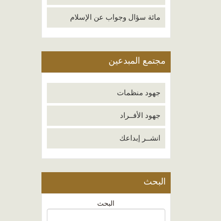
مائة سؤال وجواب عن الإسلام
مجتمع المبدعين
جهود منظمات
جهود الأفــراد
انشــر إبداعك
البحث
البحث