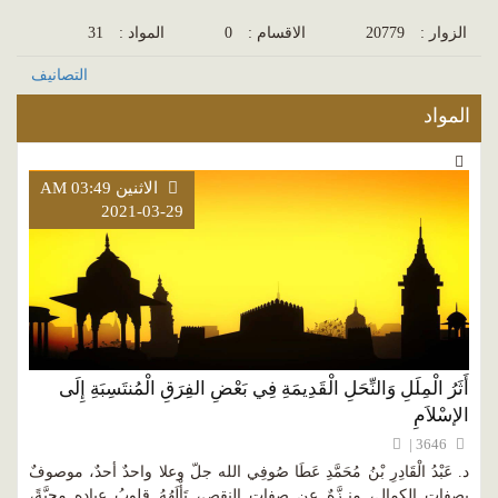
الزوار :
20779
الاقسام :
0
المواد :
31
التصانيف
المواد
الاثنين AM 03:49
2021-03-29
أَثَرُ الْمِلَلِ وَالنِّحَلِ الْقَدِيمَةِ فِي بَعْضِ الفِرَقِ الْمُنتَسِبَةِ إِلَى
الإسْلاَمِ
3646 |
د. عَبْدُ الْقَادِرِ بْنُ مُحَمَّدِ عَطَا صُوفِي الله جلّ وعلا واحدٌ أحدٌ، موصوفٌ
بصفات الكمال، منـزَّهٌ عن صفات النقص، تَأْلَهُهُ قلوبُ عباده محبَّةً،