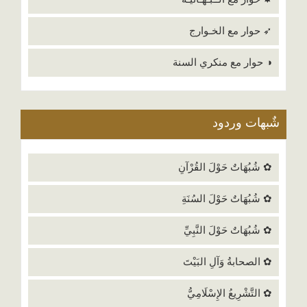
➶ حوار مع الخـوارج
◑ حوار مع منكري السنة
شٌبهات وردود
✿ شُبُهَاتٌ حَوْلَ القُرْآنِ
✿ شُبُهَاتٌ حَوْلَ السُنَةِ
✿ شُبُهَاتٌ حَوْلَ النَّبِيِّ
✿ الصحابةُ وَآلِ البَيْتَ
✿ التَّشْرِيعُ الإِسْلَامِيُّ