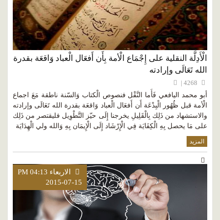
الْأَدِلَّة النقلية على إِجْمَاع الْأمة بِأَن أَفعَال الْعباد وَاقعَة بقدرة
الله تَعَالَى وإرادته
4268 |
أبو محمد اليافعي فَأَما النَّقْل فنصوص الْكتاب وَالسّنة ناطقة مَعَ اجماع
الْأمة قبل ظُهُور الْبِدْعَة أَن أَفعَال الْعباد وَاقعَة بقدرة الله تَعَالَى وإرادته
والاستشهاد من ذَلِك بِالْقَلِيلِ يخرجنا إِلَى حيّز التَّطْوِيل فليقتصر من ذَلِك
على مَا يحصل بِهِ الْكِفَايَة فِي الْإِرْشَاد إِلَى الْإِيمَان بِهِ وَالله ولي الْهِدَايَة
المزيد
الاربعاء PM 04:13
2015-07-15