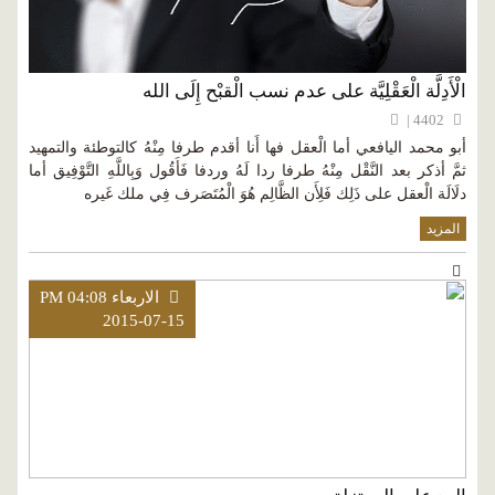
الْأَدِلَّة الْعَقْلِيَّة على عدم نسب الْقبْح إِلَى الله
4402 |
أبو محمد اليافعي أما الْعقل فها أَنا أقدم طرفا مِنْهُ كالتوطئة والتمهيد
ثمَّ أذكر بعد النَّقْل مِنْهُ طرفا ردا لَهُ وردفا فَأَقُول وَبِاللَّهِ التَّوْفِيق أما
دلَالَة الْعقل على ذَلِك فَلِأَن الظَّالِم هُوَ الْمُتَصَرف فِي ملك غَيره
المزيد
الاربعاء PM 04:08
2015-07-15