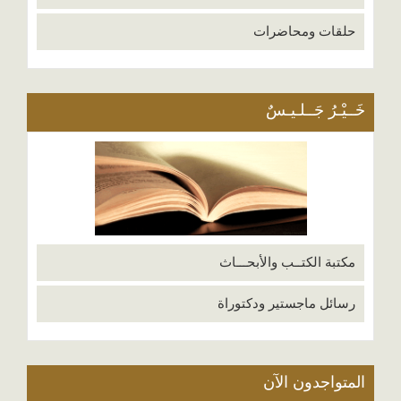
حلقات ومحاضرات
خَــيْـرُ جَــلـيـسٌ
مكتبة الكتــب والأبحـــاث
رسائل ماجستير ودكتوراة
المتواجدون الآن