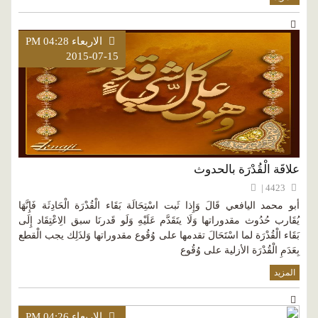
الاربعاء PM 04:28
2015-07-15
علاقَة الْقُدْرَة بالحدوث
4423 |
أبو محمد اليافعي قَالَ وَإِذا ثَبت اسْتِحَالَة بَقَاء الْقُدْرَة الْحَادِثَة فَإِنَّهَا
يُقَارب حُدُوث مقدوراتها وَلَا يتَقَدَّم عَلَيْهِ وَلَو قَدرنَا سبق الِاعْتِقَاد إِلَى
بَقَاء الْقُدْرَة لما اسْتَحَالَ تقدمها على وُقُوع مقدوراتها وَلذَلِك يجب الْقطع
بِعَدَمِ الْقُدْرَة الأزلية على وُقُوع
المزيد
الاربعاء PM 04:26