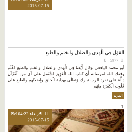
2015-07-15
القَوْل فِي الْهدى والضلال والختم والطبع
5977 |
أبو محمد اليافعي وَقَالَ أَيْضا فِي الْهدى والضلال والختم والطبع اعْلَم
وفقك الله لمرضاته أَن كتاب الله الْعَزِيز اشْتَمَل على آي من الْقُرْآن
دَالَّة على تفرد الرب تبَارك وَتَعَالَى بهداية الْخلق وإضلالهم والطبع على
قُلُوب الْكَفَرَة مِنْهُم
المزيد
الاربعاء PM 04:22
2015-07-15