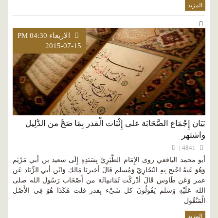
المزيد
الاربعاء PM 04:30
2015-07-15
بَيَان إِجْمَاع الصَّحَابَة على إِثْبَات الْقدر بِمَا صَحَّ من الدَّلِيل
واشتهر
4841 |
أبو محمد اليافعي روى الإِمَام الطَّبَرِيّ بِسَنَدِهِ إِلَى سعيد بن أبي مَرْيَم
وَهُوَ عَنهُ احْتج بِهِ البُخَارِيّ وَمُسلم قَالَ أخبرنَا مَالك وَابْن أبي الزِّنَاد عَن
عمر وَعَن طَاوس قَالَ أدْركْت ثَمَانمِائَة من أَصْحَاب رَسُول الله صلى
الله عَلَيْهِ وَسلم يَقُولُونَ كل شَيْء بِقدر قلت هَكَذَا هُوَ فِي الأَصْل
الْمَنْقُول
المزيد