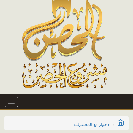
Toggle
igation
ʊ حوار مع المعــتزلــة