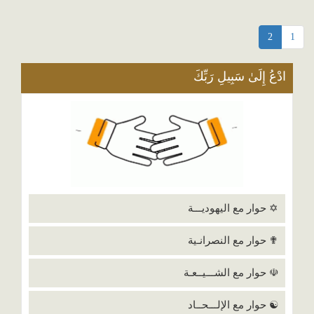
2
1
ادْعُ إِلَىٰ سَبِيلِ رَبِّكَ
✡ حوار مع اليهوديـــة
✟ حوار مع النصرانـية
☫ حوار مع الشـــيــعـة
☯ حوار مع الإلـــحــاد