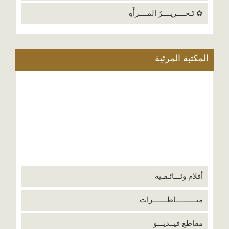
✿ تَـحــــريــــرُ المــــرأَةِ
المكتبة المرئية
أفلام وثـــائـقـية
منــــــــــاظـــــــرات
مقاطع فيــديـــو