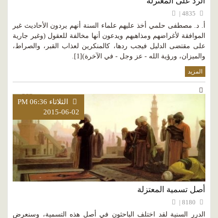
الرد على المعتزلة
4835 |
أ. د. مصطفى حلمي أخذ عليهم علماء السنة أنهم يردون الأحاديث غير
الموافقة لأغراضهم ومذاهبهم ويدعون أنها مخالفة للعقول (وغير جارية
على مقتضى الدليل فيجب ردها، كالمنكرين لعذاب القبر، والصراط،
والميزان، ورؤية الله - عز وجل - في الآخرة)[1].
المزيد
الثلاثاء PM 06:36
2015-06-02
أصل تسمية المعتزلة
8180 |
الدرر السنية لقد اختلف الباحثون في أصل هذه التسمية، وسنعرض