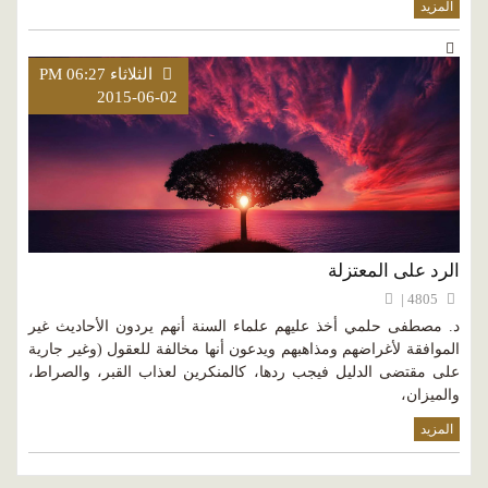
المزيد
الثلاثاء PM 06:27
2015-06-02
الرد على المعتزلة
4805 |
د. مصطفى حلمي أخذ عليهم علماء السنة أنهم يردون الأحاديث غير
الموافقة لأغراضهم ومذاهبهم ويدعون أنها مخالفة للعقول (وغير جارية
على مقتضى الدليل فيجب ردها، كالمنكرين لعذاب القبر، والصراط،
والميزان،
المزيد