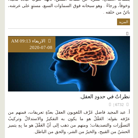
وخوفاً، ورجاءً . وهو سبحانه فوق السماوات السبع، مستوٍ على عرشه،
بائنٌ من خلقه .
المزيد
الاربعاء AM 09:13
2020-07-08
نظراتٌ في حدودِ العقل.
6732 |
أ. عبد المجيد فاضل عَرَّف اللغويون العقلَ بعدّةِ تعريفات، فمنهم من
عرّفه بقوله: العَقْلُ هو ما يكون به التفكيرُ والاستدلالُ وتركيبُ
التصوُّرات والتصديقات؛ ومنهم من ذهب إلى أنّ العَقْلَ هو ما بِهِ يتميز
الحسَنُ من القبيح، والخيرُ من الشر، والحق من الباطل.