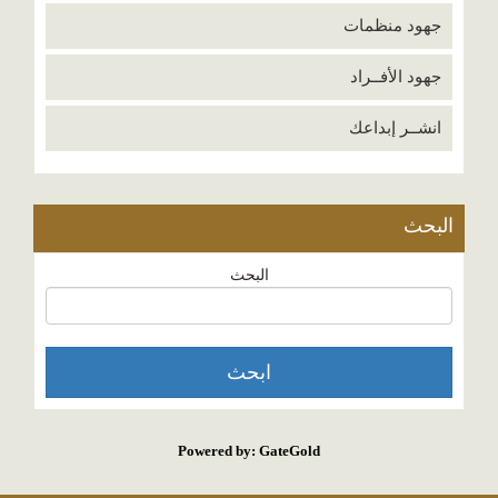
جهود منظمات
جهود الأفــراد
انشــر إبداعك
البحث
البحث
Powered by: GateGold