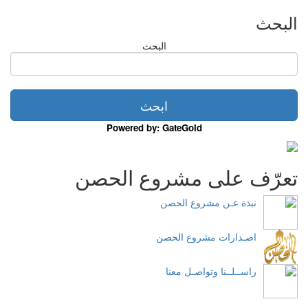
البحث
البحث
Powered by: GateGold
تعرّف على مشروع الحصن
نبذة عـن مشروع الحصن
اصـدارات مشروع الحصن
راســلــنا وتواصـل معنا