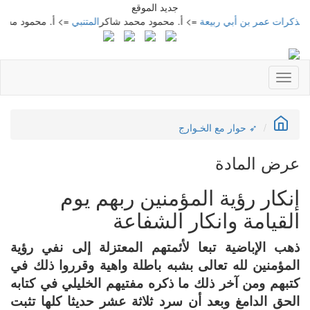
جديد الموقع
ت عمر بن أبي ربيعة
=> أ. محمود محمد شاكر
المتنبي
=> أ. محمود محمد شاك
Toggle
navigation
➶ حوار مع الخـوارج
عرض المادة
إنكار رؤية المؤمنين ربهم يوم
القيامة وانكار الشفاعة
ذهب الإباضية تبعا لأئمتهم المعتزلة إلى نفي رؤية
المؤمنين لله تعالى بشبه باطلة واهية وقرروا ذلك في
كتبهم ومن آخر ذلك ما ذكره مفتيهم الخليلي في كتابه
الحق الدامغ وبعد أن سرد ثلاثة عشر حديثا كلها تثبت