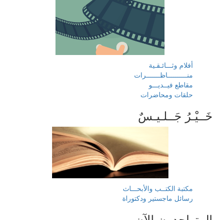
أفلام وثـــائـقـية
منــــــــــاظـــــــرات
مقاطع فيــديـــو
حلقات ومحاضرات
خَــيْـرُ جَــلـيـسٌ
مكتبة الكتــب والأبحـــاث
رسائل ماجستير ودكتوراة
المتواجدون الآن