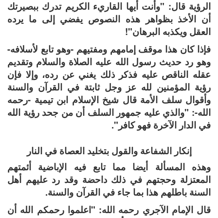
الرؤية قال: "وأنت أيها القاريء الكريم تدرك ببصيرتك
أن الأخذ بظواهر هذه النصوص يفضي إلى ما يرده
العقل ويكذبه البرهان"!
فإذا كان هذا موقف إمامهم ومفتيهم -وهو تابع لأسلافه-
وهو رد حديث رسول الله عليه الصلاة والسلام وتقديم
عقله الناقص عليه فذكر ذلك يغني عن رده، وإلا فإن
رؤية المؤمنين لله عز وجل ثابتة في القرآن والسنة
وأقوال سلف الأمة قال شيخ الإسلام ابن تيمية -رحمه
الله-: "والذي عليه جمهور السلف أن من جحد رؤية الله
في الدار الآخرة فهو كافر".
إنكار الشفاعة والقول بتخليد العصاة في النار
وهذه المسألة أيضا مما تابع فيه الإباضية أئمتهم
المعتزلة وحجتهم في ذلك داحضة وقد رد عليهم أهل
السنة باطلهم هذا بما جاء في القرآن والسنة.
قال الإمام الآجري رحمه الله: "اعلموا رحمكم الله أن