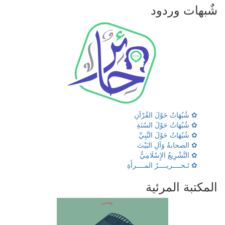
شٌبهات وردود
✿ شُبُهَاتٌ حَوْلَ القُرْآنِ
✿ شُبُهَاتٌ حَوْلَ السُنَةِ
✿ شُبُهَاتٌ حَوْلَ النَّبِيِّ
✿ الصحابةُ وَآلِ البَيْتَ
✿ التَّشْرِيعُ الإِسْلَامِيُّ
✿ تَـحــــريــــرُ المــــرأَةِ
المكتبة المرئية