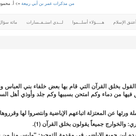
من مذكرات عمر بن أبي ربيعة
=> أ. محمود محم
تنق الإسلام
هـــــؤلاء أسلـــموا
لـــدي استــفــسارات
مائة سؤال
لقول بخلق القرآن التي قام بها بعض خلفاء بني العباس 
 فيها من دماء وكم امتحن بسببها وكم جلد وأوذي أهل السن
 ورثها عن المعتزلة اتباعهم الإباضية وانتصروا لها وقرروها.
 والخوارج جميعاً يقولون بخلق القرآن (1).
رده ابن جميع الإباضي في مقدمة التوحيد: "وليس منا من 