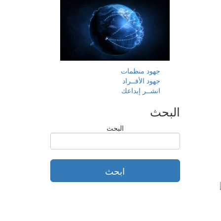
جهود منظمات
جهود الأفــراد
انشــر إبداعك
البحث
البحث