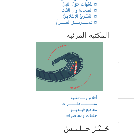
✿ شُبُهَاتٌ حَوْلَ النَّبِيِّ
✿ الصحابةُ وَآلِ البَيْتَ
✿ التَّشْرِيعُ الإِسْلَامِيُّ
✿ تَـحــــريــــرُ المــــرأَةِ
المكتبة المرئية
أفلام وثـــائـقـية
منــــــــــاظـــــــرات
مقاطع فيــديـــو
حلقات ومحاضرات
خَــيْـرُ جَــلـيـسٌ