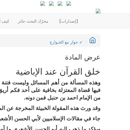
【إصدارات】
محرّك البحث حائر
كيف أع
➶ حوار مع الخـوارج
عرض المادة
خلق القرآن عند الإباضية
وهذه المسألة من أهم المسائل وليست فتنة ا
فيها قضاة المعتزلة بخافية على أحد فكم أريق
من الإمام احمد بن حنبل فمن دونه.
وقد ورث هذه المقولة الخبيثة المخرجة عن الملة
جاء في مقالات الإسلاميين لأبي الحسن الأشعري:
ويؤكد ما ذهب إليه أبو الحسن الأشعري ما أو