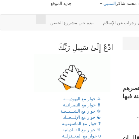
د شاكر
المتنبي
=> أ. محمود محمد شاكر
جديد الموقع
معجم محمود محمد شاكر
=> أ. محمود
 وجواب عن الإسلام
نبذة عـن مشروع الحصن
ادْعُ إِلَىٰ سَبِيلِ رَبِّكَ
ونصرهم
ة فيها
✡ حوار مع اليهوديـــة
✟ حوار مع النصرانـية
☫ حوار مع الشـــيــعـة
☯ حوار مع الإلـــحــاد
☤ حوار مع الماسونـيـة
♕ حوار مع القــاديانية
ʊ حوار مع المعــتزلــة
قال إن