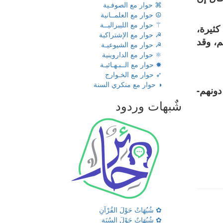
⌘ حوار مع الصوفـية
☮ حوار مع العلمــانية
⚚ حوار مع الليبراليــة
كثيرة،
☭ حوار مع الإشتراكية
م، وقد
☭ حوار مع الشيوعيـة
⚛ حوار مع الداروينية
✸ حوار مع الــبـهـائيـة
➶ حوار مع الخـوارج
◑ حوار مع منكري السنة
ونهم-
شٌبهات وردود
✿ شُبُهَاتٌ حَوْلَ القُرْآنِ
✿ شُبُهَاتٌ حَوْلَ السُنَةِ