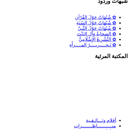
شٌبهات وردود
✿ شُبُهَاتٌ حَوْلَ القُرْآنِ
✿ شُبُهَاتٌ حَوْلَ السُنَةِ
✿ شُبُهَاتٌ حَوْلَ النَّبِيِّ
✿ الصحابةُ وَآلِ البَيْتَ
✿ التَّشْرِيعُ الإِسْلَامِيُّ
✿ تَـحــــريــــرُ المــــرأَةِ
المكتبة المرئية
أفلام وثـــائـقـية
منــــــــــاظـــــــرات