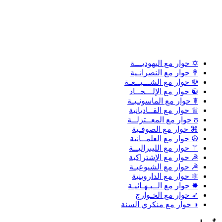
✡ حوار مع اليهوديـــة
✟ حوار مع النصرانـية
☫ حوار مع الشـــيــعـة
☯ حوار مع الإلـــحــاد
☤ حوار مع الماسونـيـة
♕ حوار مع القــاديانية
ʊ حوار مع المعــتزلــة
⌘ حوار مع الصوفـية
☮ حوار مع العلمــانية
⚚ حوار مع الليبراليــة
☭ حوار مع الإشتراكية
☭ حوار مع الشيوعيـة
⚛ حوار مع الداروينية
✸ حوار مع الــبـهـائيـة
➶ حوار مع الخـوارج
◑ حوار مع منكري السنة