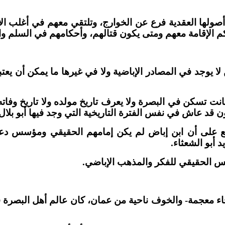
في أصولها العقدية فرع عن الخوارج، وتلتقي معهم في أغلب 
الإقامة معهم ومتى يكون قتالهم، وأحكامهم في السلم والح
 يوجد في المصادر الإباضية ولا في غيرها ما يمكن أن يعت
انت تسكن في البصرة ولا يعرف تاريخ مولده ولا تاريخ وفات
 عاش في نفس الفترة التاريخية التي وجد فيها أبو بلال وج
مع على أن ابن إباض لم يكن إمامهم الحقيقي ومؤسس دعوت
ؤسس الحقيقي للفكر والمذهب الإباضي.
اء معجمة- والخوف ناحية من عمان، كان عالم أهل البصرة في 