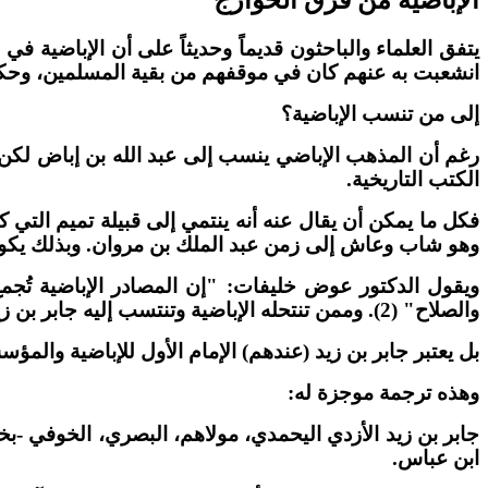
الإباضية من فرق الخوارج
يتفق العلماء والباحثون قديماً وحديثاً على أن الإباضية 
انشعبت به عنهم كان في موقفهم من بقية المسلمين، وحكم 
إلى من تنسب الإباضية؟
رغم أن المذهب الإباضي ينسب إلى عبد الله بن إباض لكن لا
الكتب التاريخية.
فكل ما يمكن أن يقال عنه أنه ينتمي إلى قبيلة تميم التي ك
وهو شاب وعاش إلى زمن عبد الملك بن مروان. وبذلك يكون قد
ويقول الدكتور عوض خليفات: "إن المصادر الإباضية تُج
والصلاح" (2). وممن تنتحله الإباضية وتنتسب إليه جابر بن زيد أبو الشعثاء.
بل يعتبر جابر بن زيد (عندهم) الإمام الأول للإباضية والم
وهذه ترجمة موجزة له:
جابر بن زيد الأزدي اليحمدي، مولاهم، البصري، الخوفي -بخ
ابن عباس.