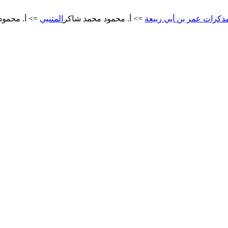
عمر بن أبي ربيعة
=> أ. محمود محمد شاكر
المتنبي
=> أ. محمود محمد