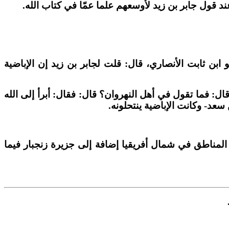
د قول جابر بن زيد لأوسعهم علما عمّا في كتاب الله.
ما ادعاه الإباضية فقد روى ابن سعد –رحمه الله- في الطبقات (3) عن عزرة وهو ابن ثابت الأنصاري، قال: قلت لجابر بن زيد إن الإباضية
 الله منهم. قال: فما تقول في أهل النهروان؟ قال: فقال: أبرأ إلى الله
لمناطق في شمال أفريقيا إضافة إلى جزيرة زنجبار فيما