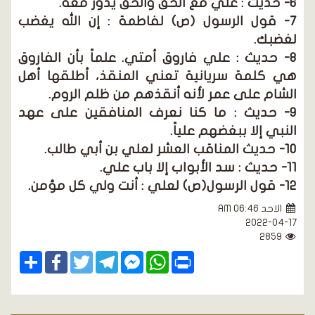
6- حديث : علي مع الحق والحق يدور معه.
7- قول الرسول (ص) لفاطمة : إن الله يغضب
لغضبك.
8- حديث : علي فاروق أمتي. علماً بأن الفاروق
هي كلمة سريانية تعني المنقذ، أطلقها أهل
الشام على عمر لأنه أنقذهم من ظلم الروم.
9- حديث : ما كنا نعرف المنافقين على عهد
النبي إلا ببغضهم علياً.
10- حديث المناقب العشر لعلي بن أبي طالب.
11- حديث : سد الأبواب إلا باب علي.
12- قول الرسول(ص) لعلي : أنت ولي كل مؤمن.
الاحد AM 06:46
2022-04-17
2859
Share
Facebook
Twitter
Telegram
Facebook
WhatsApp
Print
Messenger