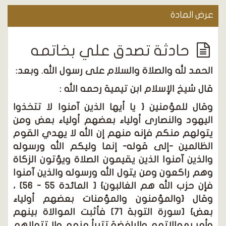
عرض المادة
حادثة تصدق علي بخاتمه
الحمد لله والصلاة والسلام على رسول الله. وبعد:
قال شيخ الإسلام ابن تيمية رحمه الله :
وقال للمؤمنين { يا أيها الذين آمنوا لا تتخذوا
اليهود والنصارى أولياء بعضهم أولياء بعض ومن
يتولهم منكم فإنه منهم إن الله لا يهدي القوم
الظالمين -إلى قوله- إنما وليكم الله ورسوله
والذين آمنوا الذين يقيمون الصلاة ويؤتون الزكاة
وهم راكعون ومن يتول الله ورسوله والذين آمنوا
فإن حزب الله هم الغالبون} [ المائدة 55 - 56] ،
وقال {والمؤمنون والمؤمنات بعضهم أولياء
بعض} [سورة التوبة 71] فأثبت الموالاة بينهم
وأمر بموالاتهم والرافضة تتبرأ منهم ولا تتولاهم