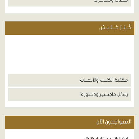
حلقات ومحاضرات
خَــيْـرُ جَــلـيـسٌ
مكتبة الكتــب والأبحـــاث
رسائل ماجستير ودكتوراة
المتواجدون الآن
انت الزائر رقم : 1939508