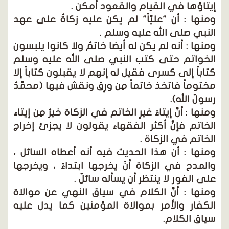
إيتاؤها في القيام والقعود أمكن .
ومنها : أن "عليّاً" لم يكن عليه زكاةٌ على عهد
النبي صلى الله عليه وسلم .
ومنها : أنه لم يكن له أيضا خاتمٌ ولا كانوا يلبسون
الخواتم حتى كتب النبي صلى الله عليه وسلم
كتاباً إلى كسرى فقيل له إنهم لا يقبلون كتاباً إلا
مختوماً فاتخذ خاتماً مِن ورِق ونقش فيها (محمَّدٌ
رسولُ الله).
ومنها : أنَّ إيتاءَ غيرِ الخاتم في الزكاة خيرٌ مِن إيتاء
الخاتم فإنَّ أكثر الفقهاء يقولون لا يجزئ إخراج
الخاتم في الزكاة .
ومنها : أن هذا الحديث فيه أنه أعطاه السائل ،
والمدح في الزكاة أنْ يخرجها ابتداءً ، ويخرجها
على الفور لا ينتظر أن يسأله سائلٌ .
ومنها : أنَّ الكلام في سياق النهي عن موالاة
الكفار والأمر بموالاة المؤمنين كما يدل عليه
سياق الكلام.