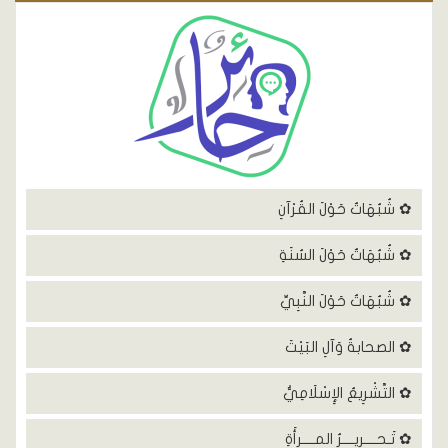
✿ شُبُهَاتٌ حَوْلَ القُرْآنِ
✿ شُبُهَاتٌ حَوْلَ السُنَةِ
✿ شُبُهَاتٌ حَوْلَ النَّبِيِّ
✿ الصحابةُ وَآلِ البَيْتَ
✿ التَّشْرِيعُ الإِسْلَامِيُّ
✿ تَـحــــريــــرُ المــــرأَةِ