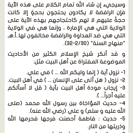
وسيجيء إن شاء الله تمام الكلام على هذه الآية
فإن الرافضة لا يكادون يحتجون بحجةٍ إلا كانت
حجةً عليهم لا لهم كاحتجاجهم بهذه الآية على
الولاية التي هي الإمارة ، وإنما هي في الولاية
التي هي ضد العداوة والرافضة مخالفون لها..أ.هـ
"منهاج السنة" (2/30-32).
و قد أنكر شيخ الإسلام الكثير من الأحاديث
الموضوعة المفتراة عن أهل البيت مثل:
1- نزول آية ( إنما وليكم الله ... ) في علي.
2- نزول ( هل أتى على الإنسان ... ) في أهل البيت.
3- إيجاب مودة أهل البيت بآية ( قل لا أسألكم
عليه أجراً... ).
4- حديث المؤاخاة بين رسول الله محمد (صلى
الله عليه و سلم) و علي (رضي الله عنه).
5- حديث : فاطمة أحصنت فرجها فحرمها الله
وذريتها من النار.