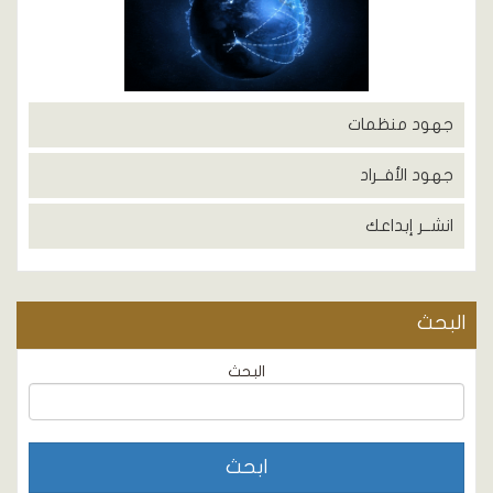
جهود منظمات
جهود الأفــراد
انشــر إبداعك
البحث
البحث