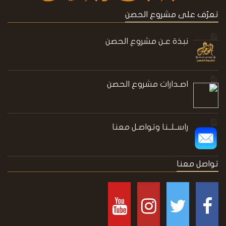
تعرّف على مشروع الحصن
نبذة عـن مشروع الحصن
اصـدارات مشروع الحصن
راســلــنا وتواصـل معنا
تواصل معنا