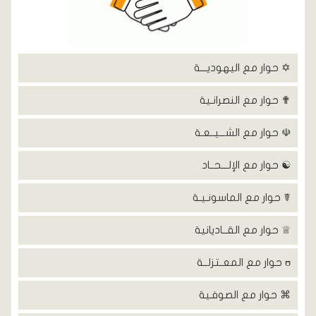
✡ حوار مع اليهوديـــة
✟ حوار مع النصرانـية
☫ حوار مع الشـــيــعـة
☯ حوار مع الإلـــحــاد
☤ حوار مع الماسونـيـة
♕ حوار مع القــاديانية
ʊ حوار مع المعــتزلــة
⌘ حوار مع الصوفـية