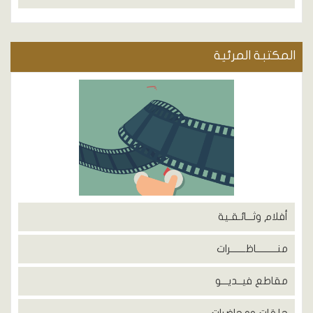
المكتبة المرئية
أفلام وثـــائـقـية
منــــــــــاظـــــــرات
مقاطع فيــديـــو