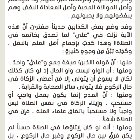
وأصل الموالاة المحبة وأصل المعاداة البغض وهم
يبغضونهم ولا يحبونهم .
وقد وضع بعض الكذابين حديثاً مفترىً أنَّ هذه
الآية نزلت في "علي" لما تصدق بخاتمه في
الصلاة!! وهذا كذبٌ بإجماعِ أهل العلم بالنقل ،
وكَذِبُه بَيِّنٌ مِن وجوهٍ كثيرةٍ :
منها : أنَّ قوله {الذين} صيغة جمع و"عليٌّ" واحدٌ .
ومنها : أن الواو ليست واو الحال إذ لو كان كذلك
لكان لا يسوغ أن يتولى إلا مَن أعطى الزكاة في
حال الركوع فلا يتولى سائر الصحابة والقرابة .
ومنها : أنَّ المدح إنما يكون بعمل واجبٍ أو
مستحبٍ ، وإيتاء الزكاة في نفس الصلاة ليس
واجباً ولا مستحباً باتفاق علماء الملة ، فإن في
الصلاة شغلاً .
ومنها : أنه لو كان إيتاؤها في الصلاة حسناً لم
يكن فرقٌ بين حال الركوع وغير حال الركوع ، بل