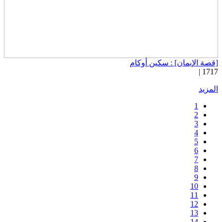
قصة الإيمان] : سكين أوكام
1717 
لمزيد
1
2
3
4
5
6
7
8
9
10
11
12
13
14