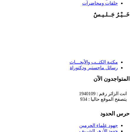
حلقات ومحاضرات
َــيْـرُ جَــلـيـسٌ
مكتبة الكتــب والأبحـــاث
رسائل ماجستير ودكتوراة
لمتواجدون الآن
انت الزائر رقم : 1940109
يتصفح الموقع حاليا : 934
رس الحدود
جهود علماء الحرمين
جهود الأزهر الشريف