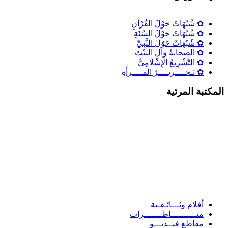
✿ شُبُهَاتٌ حَوْلَ القُرْآنِ
✿ شُبُهَاتٌ حَوْلَ السُنَةِ
✿ شُبُهَاتٌ حَوْلَ النَّبِيِّ
✿ الصحابةُ وَآلِ البَيْتَ
✿ التَّشْرِيعُ الإِسْلَامِيُّ
✿ تَـحــــريــــرُ المــــرأَةِ
لمكتبة المرئية
أفلام وثـــائـقـية
منــــــــــاظـــــــرات
مقاطع فيــديـــو