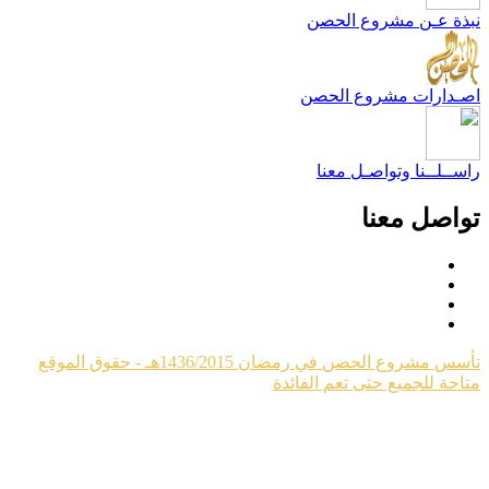
بذة عـن مشروع الحصن
صـدارات مشروع الحصن
اســلــنا وتواصـل معنا
واصل معنا
تأسس مشروع الحصن في رمضان 1436/2015هـ - حقوق الموقع
تاحة للجميع حتى تعم الفائدة