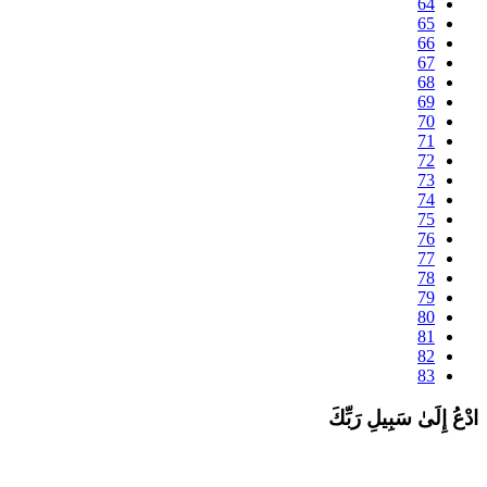
64
65
66
67
68
69
70
71
72
73
74
75
76
77
78
79
80
81
82
83
دْعُ إِلَىٰ سَبِيلِ رَبِّكَ