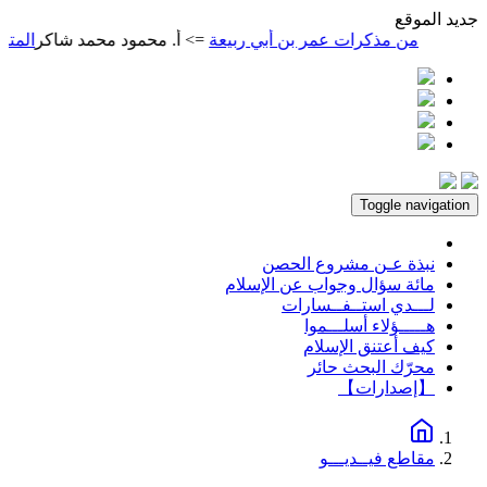
ديد الموقع
من مذكرات عمر بن أبي ربيعة
=> أ. محمود محمد شاكر
المتنبي
=> أ.
Toggle navigation
نبذة عـن مشروع الحصن
مائة سؤال وجواب عن الإسلام
لـــدي استــفــسارات
هـــــؤلاء أسلـــموا
كيف أعتنق الإسلام
محرّك البحث حائر
【إصدارات】
مقاطع فيــديـــو