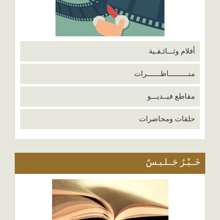
أفلام وثـــائـقـية
منــــــــــاظـــــــرات
مقاطع فيــديـــو
حلقات ومحاضرات
خَــيْـرُ جَــلـيـسٌ