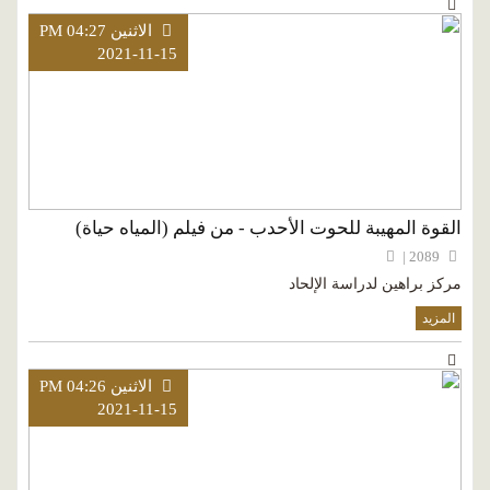
الاثنين PM 04:27
2021-11-15
القوة المهيبة للحوت الأحدب - من فيلم (المياه حياة)
2089 |
مركز براهين لدراسة الإلحاد
المزيد
الاثنين PM 04:26
2021-11-15