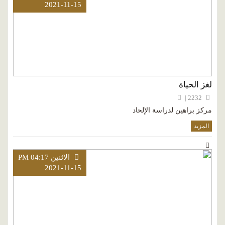
2021-11-15
لغز الحياة
2232 |
مركز براهين لدراسة الإلحاد
المزيد
الاثنين PM 04:17
2021-11-15