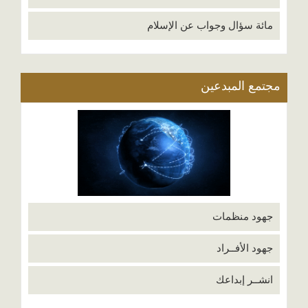
مائة سؤال وجواب عن الإسلام
مجتمع المبدعين
جهود منظمات
جهود الأفــراد
انشــر إبداعك