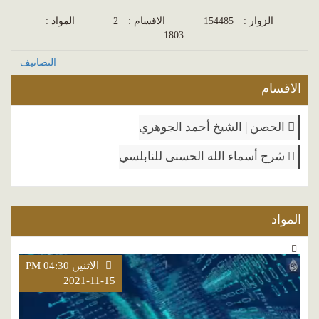
الزوار :
154485
الاقسام :
2
المواد :
1803
التصانيف
الاقسام
الحصن | الشيخ أحمد الجوهري
شرح أسماء الله الحسنى للنابلسي
المواد
الاثنين PM 04:30
2021-11-15