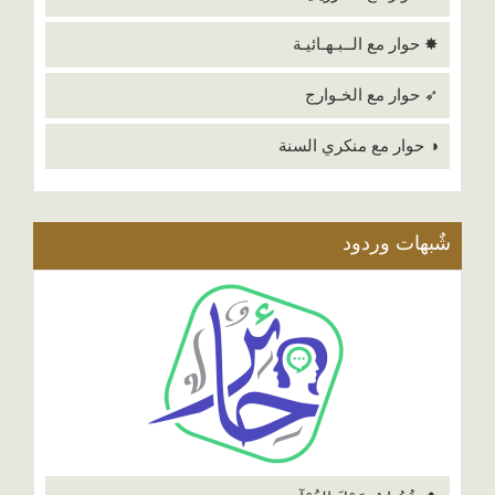
✸ حوار مع الــبـهـائيـة
➶ حوار مع الخـوارج
◑ حوار مع منكري السنة
شٌبهات وردود