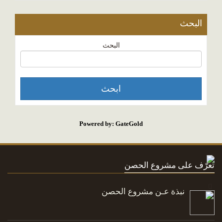
البحث
البحث
Powered by: GateGold
تعرّف على مشروع الحصن
نبذة عـن مشروع الحصن