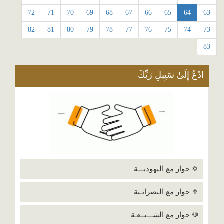
72
71
70
69
68
67
66
65
64
63
82
81
80
79
78
77
76
75
74
73
83
ادْعُ إِلَىٰ سَبِيلِ رَبِّكَ
✡ حوار مع اليهوديـــة
✟ حوار مع النصرانـية
☫ حوار مع الشـــيــعـة