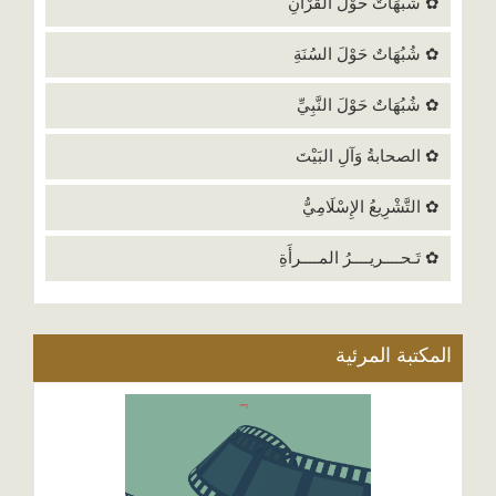
✿ شُبُهَاتٌ حَوْلَ القُرْآنِ
✿ شُبُهَاتٌ حَوْلَ السُنَةِ
✿ شُبُهَاتٌ حَوْلَ النَّبِيِّ
✿ الصحابةُ وَآلِ البَيْتَ
✿ التَّشْرِيعُ الإِسْلَامِيُّ
✿ تَـحــــريــــرُ المــــرأَةِ
المكتبة المرئية