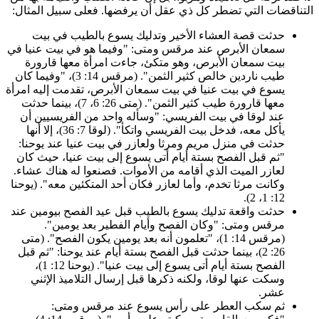
لتناقضات التي تضطر كل ذي عقل أن يرفضها. فعلى سبيل المثال:
حدثت قصة العشاء الأخير وتدليك يسوع بالطيب في بيت
سمعان الأبرص عند مرقس ومتى: "وفيما هو في بيت عنيا في
بيت سمعان الأبرص، وهو متكئ، جاءت امرأة معها قارورة
طيب ناردين خالص كثير الثمن". (مرقس 14: 3)، "وفيما كان
يسوع في بيت عنيا في بيت سمعان الأبرص، تقدمت إليه امرأة
معها قارورة طيب كثير الثمن". (متى 26: 6، 7)، بينما حدثت
عند لوقا في بيت الفريسي: "وسأله واحد من الفريسيين أن
يأكل معه، فدخل بيت الفريسي واتكأ". (لوقا 7: 36)، إلا أنها
حدثت في منزل مريم ومرثا ولعازر في بيت عنيا عند يوحنا:
"ثم قبل الفصح بستة أيام أتى يسوع إلى بيت عنيا، حيث كان
لعازر الميت الذي أقامه من الأموات. فصنعوا له هناك عشاء.
وكانت مرثا تخدم، وأما لعازر فكان أحد المتكئين معه". (يوحنا
12: 1، 2).
حدثت واقعة تدليك يسوع بالطيب قبل عيد الفصح بيومين عند
مرقس ومتى: "وكان الفصح وأيام الفطير بعد يومين".
(مرقس 14: 1)، "تعلمون أنه بعد يومين يكون الفصح". (متى
26: 2)، بينما حدثت قبل الفصح بستة أيام عند يوحنا: "ثم قبل
الفصح بستة أيام أتى يسوع إلى بيت عنيا". (يوحنا 12: 1)،
وسكت عنها لوقا، ولكنه ذكرها قبل إرسال التلاميذ الإثني
عشر.
ثم سكب العطر على رأس يسوع عند مرقس ومتى: