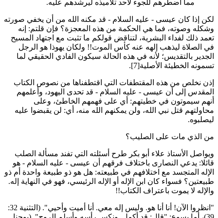
مما اضطرهم للجوء لأحد تلاميذه ليرشدهم عليه.
كن إذا كان عيسى - عليه السلام - قد مكنه الله من أن يخفي صورته
شكله وصوته، فما هي الحكمة من هذه المعجزة؟ فإن قلتم: إنه
عمد ذلك لفداء البشرية، لتناقض قولكم ما تثبت مع اجتهاد المسيح
ي الصلاة ليذهب إلهه عنه كأس الموت!! ولكان يهوذا هو الرجل
لجدير بالتقديس؛ لأنه في هذه الحالة سيكون الفادي الحقيقي لما
سمونه الخطيئة الأصلية[7].
ذن نخلص من هذه المقتطفات التي اقتطفناها من نصوص الكتاب
لمقدس إلى أن عيسى - عليه السلام - قد تحدى اليهود، وأعلمهم
نهم سيموتون في خطيتهم: أي على فهمهم الخاطئ، وعلى
حاولتهم قتل نبي الله، ولن يمكنهم الله منه، أي: لن يقبضوا عليه
يصلبوه.
ن الذي مات على الصليب؟
يواصل الأستاذ علاء أبو بكر طرح أسئلته التي تفند مسألة الصلب
ائلا: يدعي النصارى باختلاف فرقهم أن عيسى - عليه السلام - هو
لإله المتجسد مع اختلافهم في طبيعته: هل هو ذو طبيعة واحدة أم ذو
بيعتين؟ فسواء كان ابن الإله أو الإله الرئيسي، فهو في النهاية إله.
الإله لا يموت باعتراف الكتاب!!
"انظروا الآن! أنا أنا هو. وليس إله معي. أنا أميت وأحيي". (التثنية 32:
39)، أما يسوع: "قال: قد أكمل. ونكس رأسه وأسلم الروح". (يوحنا