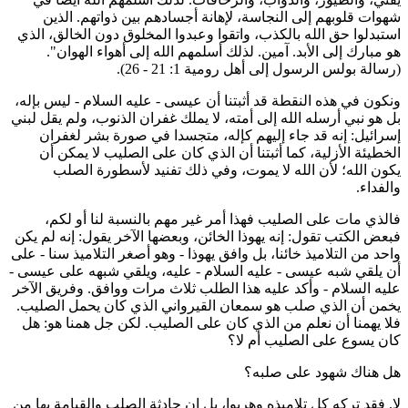
هوات قلوبهم إلى النجاسة، لإهانة أجسادهم بين ذواتهم. الذين
ستبدلوا حق الله بالكذب، واتقوا وعبدوا المخلوق دون الخالق، الذي
و مبارك إلى الأبد. آمين. لذلك أسلمهم الله إلى أهواء الهوان".
رسالة بولس الرسول إلى أهل رومية 1: 21 - 26).
نكون في هذه النقطة قد أثبتنا أن عيسى - عليه السلام - ليس بإله،
ل هو نبي أرسله الله إلى أمته، لا يملك غفران الذنوب، ولم يقل لبني
سرائيل: إنه قد جاء إليهم كإله، متجسدا في صورة بشر لغفران
لخطيئة الأزلية، كما أثبتنا أن الذي كان على الصليب لا يمكن أن
كون الله؛ لأن الله لا يموت، وفي ذلك تفنيد لأسطورة الصلب
الفداء.
الذي مات على الصليب فهذا أمر غير مهم بالنسبة لنا أو لكم،
بعض الكتب تقول: إنه يهوذا الخائن، وبعضها الآخر يقول: إنه لم يكن
احد من التلاميذ خائنا، بل وافق يهوذا - وهو أصغر التلاميذ سنا - على
ن يلقي شبه عيسى - عليه السلام - عليه، ويلقي شبهه على عيسى -
ليه السلام - وأكد عليه هذا الطلب ثلاث مرات ووافق. وفريق الآخر
خمن أن الذي صلب هو سمعان القيرواني الذي كان يحمل الصليب.
لا يهمنا أن نعلم من الذي كان على الصليب. لكن جل همنا هو: هل
ان يسوع على الصليب أم لا؟
ل هناك شهود على صلبه؟
ا. فقد تركه كل تلاميذه وهربوا، بل إن حادثة الصلب والقيامة بها من