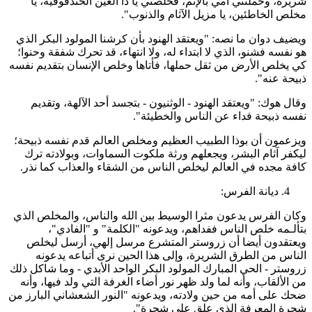
ريرة، وحملتني أمي بالإثم، فخلصني يا ذا العين الحندقوقية، يا
خلص الخاطئين، يا مزيل الآثام والذنوب".
يضيف دوان ما نصه: "ويعتقد الهنود بأن كرشنا المولود البكر الذي
و نفسه فشنو، الذي لا ابتداء له، ولا انتهاء، قد تحرك شفقة وحنوا؛
ي يخلص الأرض من ثقل حملها، فأتاها وخلص الإنسان بتقديم نفسه
بيحة عنه".
قال هوك: "ويعتقد الهنود - الوثنيون - بتجسد أحد الآلهة، وتقديم
فسه ذبيحة فداء عن الناس والخطيئة".
يزعمون أن بوذا الطبيب العظيم ومخلص العالم قدم نفسه ذبيحة؛
يكفر آثام البشر، ويجعلهم ورثة ملكوت السماوات، وبولادته ترك
افة مجده في العالم ليخلص الناس من الشقاء والعذاب كما نذر.
ديانة الفرس:
كان الفرس يدعون مثرا الوسيط بين الله والناس، والمخلص الذي
تألـمه خلص الناس ففداهم، ويدعونه "الكلمة" و "الفادي"،
يعتقدون أيضا أن زروستر المتشرع مرسل إلهي، أرسل ليخلص
لناس من الطرق الشريرة، وإلى هذا الحين نرى أتباعه يدعونه
روستر - الحي المبارك المولود البكر الواحد الأبدي - وما شاكل ذلك
ن الألقاب، وأنه لما ولد ظهر نور أضاء الغرفة التي ولد فيها، وأنه
حك على أمه من حين ولادته، ويدعونه "النور الشعشاني البارز من
جرة المعرفة الذي علق على شجرة".