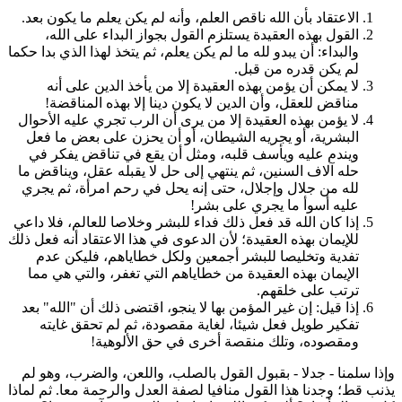
الاعتقاد بأن الله ناقص العلم، وأنه لم يكن يعلم ما يكون بعد‍‍.
القول بهذه العقيدة يستلزم القول بجواز البداء على الله،
والبداء: أن يبدو لله ما لم يكن يعلم، ثم يتخذ لهذا الذي بدا حكما
لم يكن قدره من قبل.
لا يمكن أن يؤمن بهذه العقيدة إلا من يأخذ الدين على أنه
مناقض للعقل، وأن الدين لا يكون دينا إلا بهذه المناقضة‍!
لا يؤمن بهذه العقيدة إلا من يرى أن الرب تجري عليه الأحوال
البشرية، أو يجريه الشيطان، أو أن يحزن على بعض ما فعل
ويندم عليه ويأسف قلبه، ومثل أن يقع في تناقض يفكر في
حله آلاف السنين، ثم ينتهي إلى حل لا يقبله عقل، ويناقض ما
لله من جلال وإجلال، حتى إنه يحل في رحم امرأة، ثم يجري
عليه أسوأ ما يجري على بشر!
إذا كان الله قد فعل ذلك فداء للبشر وخلاصا للعالم، فلا داعي
للإيمان بهذه العقيدة؛ لأن الدعوى في هذا الاعتقاد أنه فعل ذلك
تفدية وتخليصا للبشر أجمعين ولكل خطاياهم، فليكن عدم
الإيمان بهذه العقيدة من خطاياهم التي تغفر، والتي هي مما
ترتب على خلقهم.
إذا قيل: إن غير المؤمن بها لا ينجو، اقتضى ذلك أن "الله" بعد
تفكير طويل فعل شيئا، لغاية مقصودة، ثم لم تحقق غايته
ومقصوده، وتلك منقصة أخرى في حق الألوهية‍!
إذا سلمنا - جدلا - بقبول القول بالصلب، واللعن، والضرب، وهو لم
ذنب قط؛ وجدنا هذا القول منافيا لصفة العدل والرحمة معا. ثم لماذا