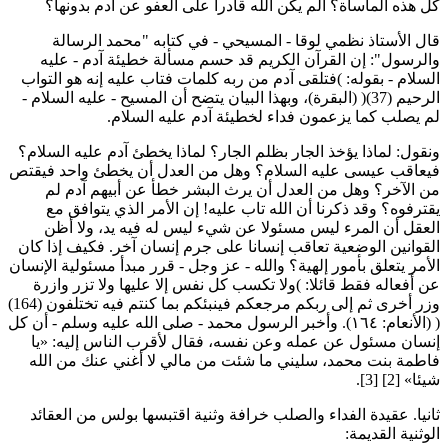
ل هذه المأساة؟ ألم يكن الله قادرا على العفو عن آدم بدونها؟
ال الأستاذ نظمي لوقا - المسيحي - في كتابه "محمد الرسالة
الرسول": إن القرآن الكريم قد حسم مسألة خطيئة آدم - عليه
لسلام - بقوله: )فتلقى آدم من ربه كلمات فتاب عليه إنه هو التواب
الرحيم (37)( (البقرة)، وبهذا البيان يتضح أن المسيح - عليه السلام -
م يصلب كما يزعمون فداء لخطيئة آدم عليه السلام.
نقول: لماذا يؤخذ الجار بظلم الجار؟ لماذا يخطئ آدم عليه السلام؟
يعاقب عيسى عليه السلام؟ وهل من العدل أن يخطئ واحد فيقتص
ن الآخر؟ وهل من العدل أن يرث البشر خطأ عن أبيهم آدم لم
قترفوه؟ وقد ذكرنا أن الله تاب عليه! إن الأمر الذي يتوافق مع
لعقل أن المرء ليس مسئولا عن شيء ليس له فيه يد، ولا أظن
لقوانين الوضعية تعاقب إنسانا على جرم إنسان آخر. فكيف إذا كان
لأمر يتعلق بأمور إلهية؟ والله - عز وجل - قرر مبدأ مسئولية الإنسان
ن أفعاله فقط قائلا: )ولا تكسب كل نفس إلا عليها ولا تزر وازرة
وزر أخرى ثم إلى ربكم مرجعكم فينبئكم بما كنتم فيه تختلفون (164)
( (الأنعام: ١٦٤). وأخبر الرسول محمد - صلى الله عليه وسلم - أن كل
نسان مسئول عن عمله وعن نفسه، فقال لأقرب الناس إليه: «يا
اطمة بنت محمد، سليني ما شئت من مالي لا أغني عنك من الله
ئا» [2] [3].
انيا. عقيدة الفداء والصلب خرافة وثنية اقتبسها بولس من العقائد
لوثنية القديمة: