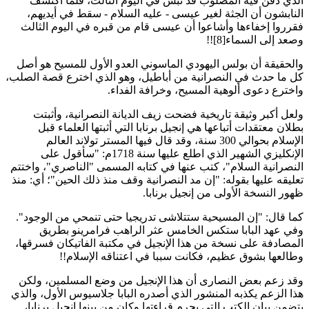
لذي دفن فيه المصلوب قد نبش في اليوم الثالث، فلما اكتشف
لنابشون أن الجثة لغير عيسى - عليه السلام - سقط في أيديهم،
قرروا إخفاءها وأشاعوا أن عيسى قام من قبره في اليوم الثالث
صعد إلى السماء[8]!!
الحقيقة أن بولس اليهودي الماسوني العدو الأول للمسيح هو أصل
ل ما حدث في النصرانية من أباطيل، وهو الذي اخترع قصة الصلب،
اخترع دعوى ألوهية المسيح، وخرافة الفداء.
لعل أكبر وثيقة تاريخية فضحت زيف الديانة النصرانية، وأثبتت
طلان معتقدات أتباعها هي إنجيل برنابا التي أثبتها العلماء قبل
الإسلام بحوالي 300 سنة، وقد قال فيها المستر تولاند العالم
الإنكليزي الشهير الذي اطلع عليها سنة 1718م: "سأقول على
لنصرانية السلام"، كتب عنها في كتابه المسمى "الناصري"، واختتم
عليقه عليها بقوله: "إن مد النصرانية وقف منذ ذلك الحين"؛ أي: منذ
هور النسخة الأولى من إنجيل برنابا.
ما قال: "إن المسيحية ستتلاشى تدريجيا حتى تنمحي من الوجود".
في عهد البابا ستكس الخامس عثر الراهب فرامرينو بطريق
لمصادفة على نسخة من هذا الإنجيل في مكتبة الفاتيكان فسرقها،
طالعها بشوق عظيم، فكانت سببا في اعتناقه الإسلام!!
قد زعم بعض النصارى أن هذا الإنجيل من وضع المسلمين، ولكن
ذا الزعم يكذبه المنشور الذي أصدره البابا جلاسيوس الأول، والذي
تضمن بيان الكتب التي يحرم قراءتها وكان من بينها إنجيل برنابا،