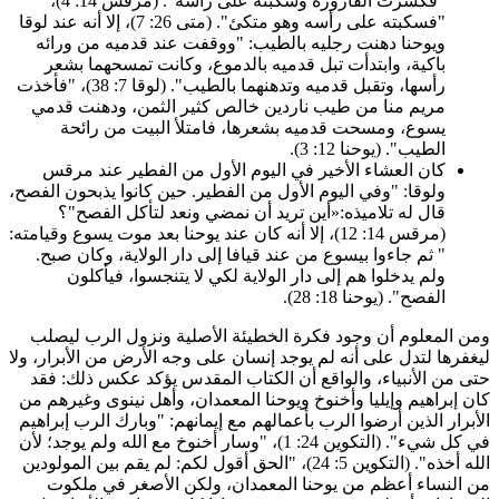
"فكسرت القارورة وسكبته على رأسه". (مرقس 14: 4)،
"فسكبته على رأسه وهو متكئ". (متى 26: 7)، إلا أنه عند لوقا
ويوحنا دهنت رجليه بالطيب: "ووقفت عند قدميه من ورائه
باكية، وابتدأت تبل قدميه بالدموع، وكانت تمسحهما بشعر
رأسها، وتقبل قدميه وتدهنهما بالطيب". (لوقا 7: 38)، "فأخذت
مريم منا من طيب ناردين خالص كثير الثمن، ودهنت قدمي
يسوع، ومسحت قدميه بشعرها، فامتلأ البيت من رائحة
الطيب". (يوحنا 12: 3).
كان العشاء الأخير في اليوم الأول من الفطير عند مرقس
ولوقا: "وفي اليوم الأول من الفطير. حين كانوا يذبحون الفصح،
قال له تلاميذه:«أين تريد أن نمضي ونعد لتأكل الفصح"؟
(مرقس 14: 12)، إلا أنه كان عند يوحنا بعد موت يسوع وقيامته:
" ثم جاءوا بيسوع من عند قيافا إلى دار الولاية، وكان صبح.
ولم يدخلوا هم إلى دار الولاية لكي لا يتنجسوا، فيأكلون
الفصح". (يوحنا 18: 28).
من المعلوم أن وجود فكرة الخطيئة الأصلية ونزول الرب ليصلب
يغفرها لتدل على أنه لم يوجد إنسان على وجه الأرض من الأبرار، ولا
تى من الأنبياء، والواقع أن الكتاب المقدس يؤكد عكس ذلك: فقد
ان إبراهيم وإيليا وأخنوخ ويوحنا المعمدان، وأهل نينوى وغيرهم من
لأبرار الذين أرضوا الرب بأعمالهم مع إيمانهم: "وبارك الرب إبراهيم
في كل شيء". (التكوين 24: 1)، "وسار أخنوخ مع الله ولم يوجد؛ لأن
الله أخذه". (التكوين 5: 24)، "الحق أقول لكم: لم يقم بين المولودين
ن النساء أعظم من يوحنا المعمدان، ولكن الأصغر في ملكوت