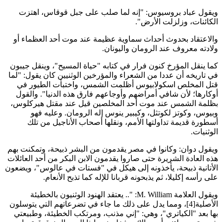
يقول عباد بروسيوس: "إنه لما صلب على جبل قوقاس، اهتزت
لكائنات، وزلزلت الأرض".
الاعتقاد بحدوث أحداث سماوية عظيمة عند موت أحد العظماء أو
لادته معروف عند الرومان واليونان.
ما ينقل المؤرخ كنون فرار في كتابه "حياة المسيح"، وينقل جيبون
ي تاريخه أن عددا من الشعراء والمؤرخين الوثنيين كان يقول: "لما
تل المخلص اسكولابيوس أظلمت الشمس، واختبأت الطيور في
وكارها؛ لأن شافي أمراضهم وأوجاعهم فارق هذه الدنيا". والقول
ظلمة الشمس عند موت أحد المخلصين قيل عند مقتل هيركلوس،
بيوس، وكوتز لكوتثل، وكيبير ينوس إله الرومان. وعليه فهو
سطورة قديمة تداولتها الأمم، ونقلها أصحاب الأناجيل من تلك
لوثنيات.
يقول دوان: وكانوا في مصر يقدمون من البشر ذبيحة، وتمكنت بهم
ذه العادة الشريرة حتى صاروا يقدمون الابن البكر من أحد العائلات
لأتانية ذبيحة، يأخذونه إلى هيكل في "فستات في عالوس"، ويضعون
لى رأسه إكليلا، ثم يذبحونه قربانا للإله كما تذبح الأنعام.
ويقول العلامة M. William: ".. يعتقد الهنود الوثنيون بالخطيئة
الأصلية[4]، ومما يدل على ذلك ما جاء في تضرعاتهم التي يتوسلون
ها بعد "الكياتري"، وهي: "إني مذنب، ومرتكب الخطيئة، وطبيعتي