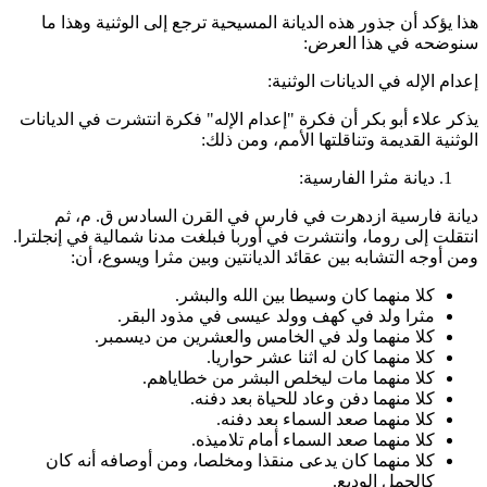
ذا يؤكد أن جذور هذه الديانة المسيحية ترجع إلى الوثنية وهذا ما
نوضحه في هذا العرض:
عدام الإله في الديانات الوثنية:
ذكر علاء أبو بكر أن فكرة "إعدام الإله" فكرة انتشرت في الديانات
لوثنية القديمة وتناقلتها الأمم، ومن ذلك:
ديانة مثرا الفارسية:
يانة فارسية ازدهرت في فارس في القرن السادس ق. م، ثم
نتقلت إلى روما، وانتشرت في أوربا فبلغت مدنا شمالية في إنجلترا.
من أوجه التشابه بين عقائد الديانتين وبين مثرا ويسوع، أن:
كلا منهما كان وسيطا بين الله والبشر.
مثرا ولد في كهف وولد عيسى في مذود البقر.
كلا منهما ولد في الخامس والعشرين من ديسمبر.
كلا منهما كان له اثنا عشر حواريا.
كلا منهما مات ليخلص البشر من خطاياهم.
كلا منهما دفن وعاد للحياة بعد دفنه.
كلا منهما صعد السماء بعد دفنه.
كلا منهما صعد السماء أمام تلاميذه.
كلا منهما كان يدعى منقذا ومخلصا، ومن أوصافه أنه كان
كالحمل الوديع.