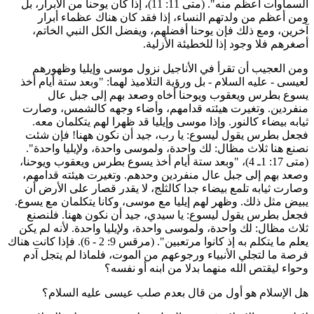
السماوات أعظم منه". (متى 11: 11)، إذا كان يوحنا من الأبرار، بل
من أعظم من ولدتهم النساء، إذا فقد كان هناك عظماء أبرار
خرين، ومع ذلك فإن يوحنا أفضلهم، ويفضل الكل النبي الخاتم،
صغرهم فلا وجود إذا للخطيئة الأزلية.
من العجيب أن تقرأ في الأناجيل نزول موسى وإيليا وظهورهم
عيسى - عليه السلام - بل ورؤية التلاميذ لهما: "وبعد ستة أيام أخذ
سوع بطرس ويعقوب ويوحنا أخاه وصعد بهم إلى جبل عال
نفردين. وتغيرت هيئته قدامهم، وأضاء وجهه كالشمس، وصارت
يابه بيضاء كالنور. وإذا موسى وإيليا قد ظهرا لهم يتكلمان معه.
جعل بطرس يقول ليسوع: يا رب، جيد أن نكون ههنا! فإن شئت
صنع هنا ثلاث مظال: لك واحدة، ولموسى واحدة، ولإيليا واحدة".
(متى 17: 1ـ 4)، "وبعد ستة أيام أخذ يسوع بطرس ويعقوب ويوحنا،
صعد بهم إلى جبل عال منفردين وحدهم. وتغيرت هيئته قدامهم،
صارت ثيابه تلمع بيضاء جدا كالثلج، لا يقدر قصار على الأرض أن
بيض مثل ذلك. وظهر لهم إيليا مع موسى، وكانا يتكلمان مع يسوع.
جعل بطرس يقول ليسوع: يا سيدي، جيد أن نكون ههنا. فلنصنع
لاث مظال: لك واحدة، ولموسى واحدة، ولإيليا واحدة. لأنه لم يكن
يعلم ما يتكلم به إذ كانوا مرتعبين". (مرقس 9: 2 - 6). فإذا كانت هناك
رصة ما لتجلي الأنبياء ورجوعهم من الموت، فلماذا لم يتجل آدم
حواء ليقتص الله منهما بدلا من ابنه أو نفسه؟
ل الإسلام هو أول من قال بعدم صلب عيسى عليه السلام؟