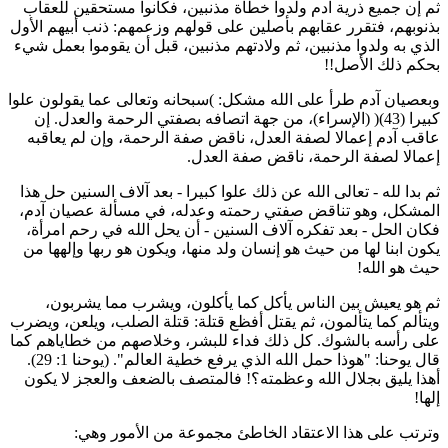
م إن جميع ذرية آدم ولدوا خطاة مذنبين، فكانوا مستحقين للعقاب
ذنوبهم، فتقرر عقابهم بأصلين على قولهم وزعمهم: ذنب أبيهم الأول
لذي به ولدوا مذنبين، ثم ولادتهم مذنبين، قبل أن يقوموا بعمل شيء
حكم ذلك الأصل!!
بعصيان آدم طرأ على الله مشكل: )سبحانه وتعالى عما يقولون علوا
كبيرا (43)( (الإسراء)، من جهة اتصافه بصفتي الرحمة والعدل. إن
اقب آدم إعمالا لصفة العدل، ناقض صفة الرحمة، وإن لم يعاقبه
عمالا لصفة الرحمة، ناقض صفة العدل.
م بدا لله - تعالى الله عن ذلك علوا كبيرا - بعد آلاف السنين حل هذا
لمشكل، وهو تناقض صفتي رحمته وعدله، في مسألة عصيان آدم،
كان الحل - بعد تفكره آلاف السنين - أن يحل الله في رحم امرأة،
كون ابنا لها من حيث هو إنسان ولد منها، ويكون هو ربها وإلهها من
يث هو الله!
م هو يعيش بين الناس يأكل كما يأكلون، ويشرب مما يشربون،
يتألم كما يتألمون، ثم يقتل أفظع قتلة: قتلة الصلب، ويلعن، ويضرب
لى رأسه بالشوك. كل ذلك فداء للبشر، وخلاصهم من خطاياهم كما
قال يوحنا: "هوذا حمل الله الذي يرفع خطية العالم". (يوحنا 1: 29).
هذا يليق بجلال الله وعظمته؟! فالمتصف بالضعف والعجز لا يكون
لها!
ترتب على هذا الاعتقاد الخاطئ مجموعة من الأمور وهي: