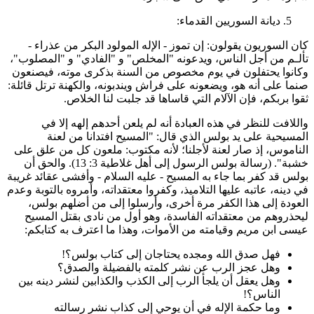
ديانة السوريين القدماء:
ان السوريون يقولون: إن تموز - الإله المولود البكر من عذراء -
ألـم من أجل الناس، ويدعونه "المخلص" و "الفادي" و "المصلوب"،
كانوا يحتفلون في يوم مخصوص من السنة بذكرى موته، فيصنعون
نما على أنه هو، ويضعونه على فراش ويندبونه، والكهنة ترتل قائلة:
قوا بربكم، فإن الآلام التي قاساها قد جلبت لنا الخلاص.
اللافت للنظر في هذه العبادة أنه لم يلعن أحدهم إلهه إلا في
لمسيحية على يد بولس الذي قال: "المسيح افتدانا من لعنة
لناموس، إذ صار لعنة لأجلنا؛ لأنه مكتوب: ملعون كل من علق على
خشبة". (رسالة بولس الرسول إلى أهل غلاطية 3: 13). والحق أن
ولس قد كفر بما جاء به المسيح - عليه السلام - وأفشى عقائد غريبة
ي دينه، عاتبه عليها التلاميذ، وكفروا معتقداته، وأمروه بالتوبة وعدم
لعودة إلى هذا الكفر مرة أخرى، وأرسلوا إلى من أضلهم بولس،
يحذروهم من معتقداته الفاسدة، وهو أول من نادى بقتل المسيح
يسى ابن مريم وقيامته من الأموات، وهذا ما اعترف به كتابكم:
فهل صدق الله ومجده يحتاجان إلى كتاب بولس؟!
وهل عجز الرب عن نشر كلمته بالفضيلة والصدق؟
وهل يعقل أن يلجأ الرب إلى الكذب والكذابين لنشر دينه بين
الناس؟!
وما حكمة الإله في أن يوحي إلى كذاب نشر رسالته