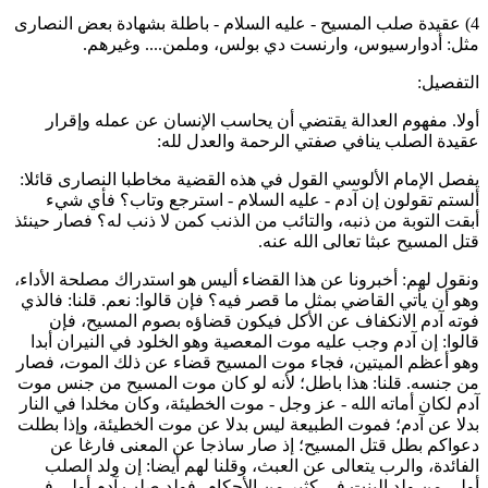
4) عقيدة صلب المسيح - عليه السلام - باطلة بشهادة بعض النصارى
ثل: أدوارسيوس، وارنست دي بولس، وملمن.... وغيرهم.
لتفصيل:
ولا. مفهوم العدالة يقتضي أن يحاسب الإنسان عن عمله وإقرار
قيدة الصلب ينافي صفتي الرحمة والعدل لله:
فصل الإمام الألوسي القول في هذه القضية مخاطبا النصارى قائلا:
لستم تقولون إن آدم - عليه السلام - استرجع وتاب؟ فأي شيء
بقت التوبة من ذنبه، والتائب من الذنب كمن لا ذنب له؟ فصار حينئذ
تل المسيح عبثا تعالى الله عنه.
نقول لهم: أخبرونا عن هذا القضاء أليس هو استدراك مصلحة الأداء،
هو أن يأتي القاضي بمثل ما قصر فيه؟ فإن قالوا: نعم. قلنا: فالذي
وته آدم الانكفاف عن الأكل فيكون قضاؤه بصوم المسيح، فإن
الوا: إن آدم وجب عليه موت المعصية وهو الخلود في النيران أبدا
هو أعظم الميتين، فجاء موت المسيح قضاء عن ذلك الموت، فصار
ن جنسه. قلنا: هذا باطل؛ لأنه لو كان موت المسيح من جنس موت
دم لكان أماته الله - عز وجل - موت الخطيئة، وكان مخلدا في النار
دلا عن آدم؛ فموت الطبيعة ليس بدلا عن موت الخطيئة، وإذا بطلت
عواكم بطل قتل المسيح؛ إذ صار ساذجا عن المعنى فارغا عن
لفائدة، والرب يتعالى عن العبث، وقلنا لهم أيضا: إن ولد الصلب
ولى من ولد البنت في كثير من الأحكام، فولد صلب آدم أولى في