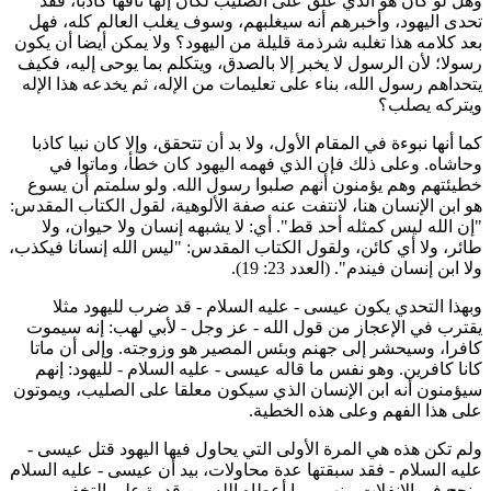
هل لو كان هو الذي علق على الصليب لكان إلها تافها كاذبا، فقد
حدى اليهود، وأخبرهم أنه سيغلبهم، وسوف يغلب العالم كله، فهل
عد كلامه هذا تغلبه شرذمة قليلة من اليهود؟ ولا يمكن أيضا أن يكون
سولا؛ لأن الرسول لا يخبر إلا بالصدق، ويتكلم بما يوحى إليه، فكيف
تحداهم رسول الله، بناء على تعليمات من الإله، ثم يخدعه هذا الإله
يتركه يصلب؟
ما أنها نبوءة في المقام الأول، ولا بد أن تتحقق، وإلا كان نبيا كاذبا
حاشاه. وعلى ذلك فإن الذي فهمه اليهود كان خطأ، وماتوا في
طيئتهم وهم يؤمنون أنهم صلبوا رسول الله. ولو سلمتم أن يسوع
و ابن الإنسان هنا، لانتفت عنه صفة الألوهية، لقول الكتاب المقدس:
إن الله ليس كمثله أحد قط". أي: لا يشبهه إنسان ولا حيوان، ولا
ائر، ولا أي كائن، ولقول الكتاب المقدس: "ليس الله إنسانا فيكذب،
لا ابن إنسان فيندم". (العدد 23: 19).
بهذا التحدي يكون عيسى - عليه السلام - قد ضرب لليهود مثلا
قترب في الإعجاز من قول الله - عز وجل - لأبي لهب: إنه سيموت
افرا، وسيحشر إلى جهنم وبئس المصير هو وزوجته. وإلى أن ماتا
انا كافرين. وهو نفس ما قاله عيسى - عليه السلام - لليهود: إنهم
يؤمنون أنه ابن الإنسان الذي سيكون معلقا على الصليب، ويموتون
لى هذا الفهم وعلى هذه الخطية.
لم تكن هذه هي المرة الأولى التي يحاول فيها اليهود قتل عيسى -
ليه السلام - فقد سبقتها عدة محاولات، بيد أن عيسى - عليه السلام
 نجح في الانفلات منهم، بما أعطاه الله من قدرة على التخفي،