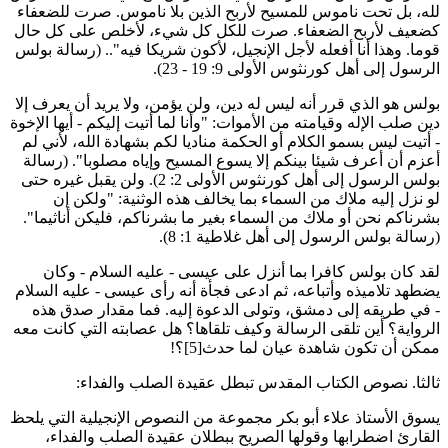
له، بل تحت ناموس للمسيح لأربح الذين بلا ناموس. صرت للضعفاء
ضعيف لأربح الضعفاء. صرت للكل كل شيء، لأخلص على كل حال
وما. وهذا أنا أفعله لأجل الإنجيل، لأكون شريكا فيه".. (رسالة بولس
لرسول إلى أهل كورنثوس الأولى 9: 19 - 23).
ولس هو الذي قرر أنه ليس له دين، ولن يؤمن، ولا يريد أن يعرف إلا
ين صلب الإله وقيامته من الأموات: "وأنا لما أتيت إليكم - أيها الإخوة
 أتيت ليس بسمو الكلام أو الحكمة مناديا لكم بشهادة الله، لأني لم
عزم أن أعرف شيئا بينكم إلا يسوع المسيح وإياه مصلوبا". (رسالة
بولس الرسول إلى أهل كورنثوس الأولى 2: 2). ولن يقبل غيره حتى
و نزل إليه ملاك من السماء بما يخالف هذه الوثنية: "ولكن إن
شرناكم نحن أو ملاك من السماء بغير ما بشرناكم، فليكن أناثيما".
رسالة بولس الرسول إلى أهل غلاطية 1: 8).
قد كان بولس كافرا بما أنزل على عيسى - عليه السلام - وكان
ضطهد تلاميذه وأتباعه، ثم ادعى فجأة أنه رأى عيسى - عليه السلام
 في طريقه إلى دمشق، وتولى الدعوة إليه. فما مقدار صدق هذه
لرواية؟ أين تلقى الرسالة وكيف تلقاها؟ هل عصابته التي كانت معه
مكن أن تكون شاهدة عيان لما حدث[5]؟!
الثا. نصوص الكتاب المقدس تبطل عقيدة الصلب والفداء:
سوق الأستاذ علاء أبو بكر مجموعة من النصوص الإنجيلية التي يلحظ
لقارئ اضطرابها وقولها الصريح ببطلان عقيدة الصلب والفداء،