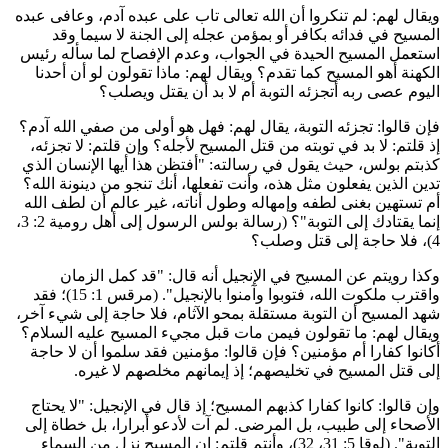
يقال لهم: لم تنكروا أن الله تعالى تاب على عبده آدم، وعافى عبده
لمسيح في فدائه بكافر أو بمؤمن عجله إلى الجنة لا سيما وقد
ستعمل المسيح الحيدة في الجواب، وعدم الإفصاح لما سأله رئيس
لكهنة أهو المسيح كما تقدم؟ ويقال لهم: ماذا تقولون لو أن أحدنا
ليوم عصى ربه أتجزئه التوبة أم لا بد أن يقتل ويصلب؟
إن قالوا: تجزئه التوبة، يقال لهم: فهل هو أولى من صفي الله آدم؟
ذ قلتم: لا بد في توبته من قتل المسيح لأجله؟ وإن قلتم: لا تجزئه،
ذبتم بولس، حيث يقول في رسالته: "أفتظن هذا أيها الإنسان الذي
دين الذين يفعلون مثل هذه، وأنت تفعلها، أنك تنجو من دينونة الله؟
م تستهين بغنى لطفه وإمهاله وطول أناته، غير عالم أن لطف الله
إنما يقتادك إلى التوبة"؟ (رسالة بولس الرسول إلى أهل رومية 2: 3،
إلى قتل وصلب؟
كذا رويتم عن المسيح في الإنجيل أنه قال: "قد كمل الزمان
واقترب ملكوت الله، فتوبوا وآمنوا بالإنجيل". (مرقس 1: 15)؛ فقد
هد المسيح أن التوبة مستقلة بمحو الآثام، فلا حاجة إلى شيء آخر،
يقال لهم: ما تقولون فيمن مات قبل مجيء المسيح عليه السلام؟
كانوا كفارا أم مؤمنين؟ فإن قالوا: مؤمنين فقد سلموا أن لا حاجة
لى قتل المسيح في تخليصهم؛ إذ إيمانهم مخلصهم لا غيره.
إن قالوا: كانوا كفارا كذبهم المسيح؛ إذ قال في الإنجيل: "لا يحتاج
لأصحاء إلى طبيب، بل المرضى. لم آت لأدعو أبرارا، بل خطاة إلى
التوبة". (لوقا 5: 31، 32)، وأنتم قلتم: إن المسيح نزل من السماء