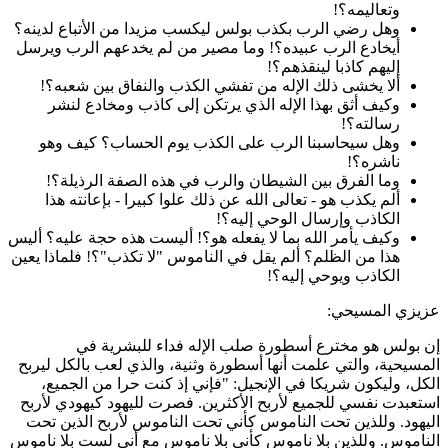
وتعاليمه؟!
وهل رضي الرب بكذب بولس ليكسب مزيدا من الأتباع لدينه؟
أيخادع الرب عبيده؟! وما مصير من لم يخدعهم الرب ويرسل
إليهم كاذبا لينقذهم؟!
ألا يخشى ذلك الإله من تفشي الكذب والنفاق بين شعبه؟!
وكيف أثق بهذا الإله الذي يرتكن إلى كاذب ومخادع لنشر
رسالته؟!
وهل سيحاسبنا الرب على الكذب يوم الحساب؟ كيف وهو
ناشره؟!
وما الفرق بين الشيطان والرب في هذه الصفة الرذيلة؟!
ألم يكذب هو - تعالى الله عن ذلك علوا كبيرا - بإعانته هذا
الكاذب وإرسال الوحي إليه؟!
وكيف يأمر الله بما لا يفعله هو؟! أليست هذه حجة عليه؟ أليس
هذا من الظلم؟ ألم يقل في الناموس "لا تكذب"؟! فلماذا يعين
الكاذب ويوحي إليه؟!
زيزي المسيحي:
ن بولس هو مخترع أسطورة صلب الإله فداء للبشرية في
لمسيحية، والتي علمت أنها أسطورة وثنية، والذي لعب بالكل ليربح
لكل، وليكون شريكا في الإنجيل: "فإني إذ كنت حرا من الجميع،
ستعبدت نفسي للجميع لأربح الأكثرين. فصرت لليهود كيهودي لأربح
ليهود. وللذين تحت الناموس كأني تحت الناموس لأربح الذين تحت
لناموس. وللذين بلا ناموس كأني بلا ناموس مع أني لست بلا ناموس