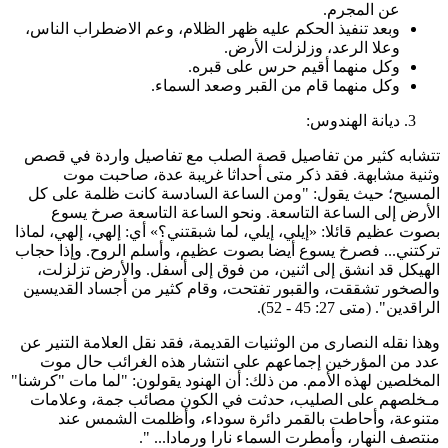
عن المجرم.
وبعد تنفيذ الحكم عليه ظهر الظلام، وعم الاضطراب الناس،
وعلا الرعد، وزلزلت الأرض.
وكل منهما أقيم حرس على قبره.
وكل منهما قام من القبر وصعد السماء.
ديانة الهندوس:
تشابه كثير من تفاصيل قصة الصلب مع تفاصيل واردة في قصص
ثنية مشابهة. فقد ذكر متى أحداثا غريبة عدة، صاحبت موت
لمسيح؛ حيث يقول: "ومن الساعة السادسة كانت ظلمة على كل
لأرض إلى الساعة التاسعة. ونحو الساعة التاسعة صرخ يسوع
صوت عظيم قائلا: «إيلي، إيلي، لما شبقتني؟» أي: إلهي، إلهي، لماذا
ركتني... فصرخ يسوع أيضا بصوت عظيم، وأسلم الروح. وإذا حجاب
لهيكل قد انشق إلى اثنين، من فوق إلى أسفل. والأرض تزلزلت،
الصخور تشققت، والقبور تفتحت، وقام كثير من أجساد القديسين
راقدين". (متى 27: 45 - 52).
هذا نقله النصارى من الوثنيات القديمة، فقد نقل العلامة التنير عن
دد من المؤرخين إجماعهم على انتشار هذه الغرائب حال موت
لمخلصين لهذه الأمم. من ذلك: أن الهنود يقولون: "لما مات "كرشنا"
ـخلصهم على الصليب، حدثت في الكون مصائب جمة، وعلامات
تنوعة، وأحاطت بالقمر دائرة سوداء، وأظلمت الشمس عند
نتصف النهار، وأمطرت السماء نارا ورمادا... ".