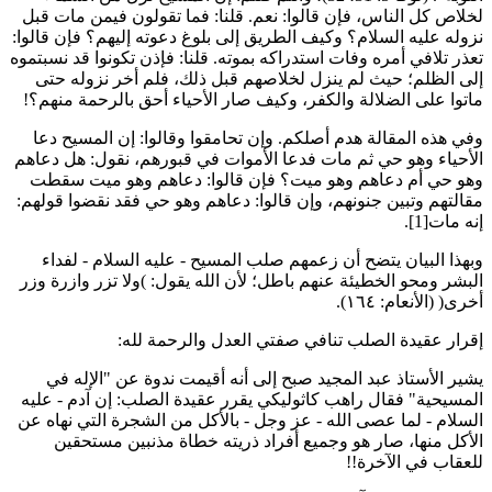
خلاص كل الناس، فإن قالوا: نعم. قلنا: فما تقولون فيمن مات قبل
زوله عليه السلام؟ وكيف الطريق إلى بلوغ دعوته إليهم؟ فإن قالوا:
عذر تلافي أمره وفات استدراكه بموته. قلنا: فإذن تكونوا قد نسبتموه
لى الظلم؛ حيث لم ينزل لخلاصهم قبل ذلك، فلم أخر نزوله حتى
اتوا على الضلالة والكفر، وكيف صار الأحياء أحق بالرحمة منهم؟!
في هذه المقالة هدم أصلكم. وإن تحامقوا وقالوا: إن المسيح دعا
لأحياء وهو حي ثم مات فدعا الأموات في قبورهم، نقول: هل دعاهم
هو حي أم دعاهم وهو ميت؟ فإن قالوا: دعاهم وهو ميت سقطت
قالتهم وتبين جنونهم، وإن قالوا: دعاهم وهو حي فقد نقضوا قولهم:
نه مات[1].
بهذا البيان يتضح أن زعمهم صلب المسيح - عليه السلام - لفداء
لبشر ومحو الخطيئة عنهم باطل؛ لأن الله يقول: )ولا تزر وازرة وزر
خرى( (الأنعام: ١٦٤).
قرار عقيدة الصلب تنافي صفتي العدل والرحمة لله:
شير الأستاذ عبد المجيد صبح إلى أنه أقيمت ندوة عن "الإله في
لمسيحية" فقال راهب كاثوليكي يقرر عقيدة الصلب: إن آدم - عليه
لسلام - لما عصى الله - عز وجل - بالأكل من الشجرة التي نهاه عن
لأكل منها، صار هو وجميع أفراد ذريته خطاة مذنبين مستحقين
لعقاب في الآخرة!!