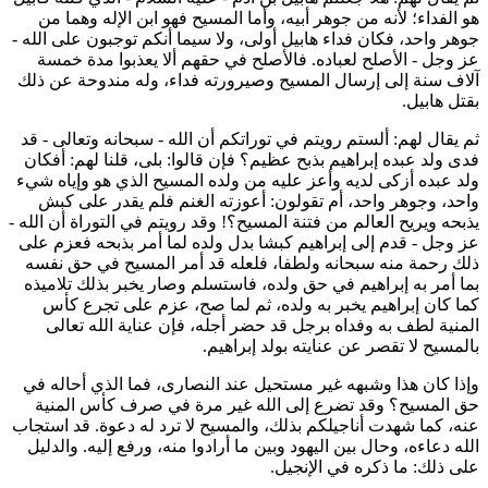
و الفداء؛ لأنه من جوهر أبيه، وأما المسيح فهو ابن الإله وهما من
وهر واحد، فكان فداء هابيل أولى، ولا سيما أنكم توجبون على الله -
ز وجل - الأصلح لعباده. فالأصلح في حقهم ألا يعذبوا مدة خمسة
لاف سنة إلى إرسال المسيح وصيرورته فداء، وله مندوحة عن ذلك
قتل هابيل.
م يقال لهم: ألستم رويتم في توراتكم أن الله - سبحانه وتعالى - قد
دى ولد عبده إبراهيم بذبح عظيم؟ فإن قالوا: بلى، قلنا لهم: أفكان
لد عبده أزكى لديه وأعز عليه من ولده المسيح الذي هو وإياه شيء
احد، وجوهر واحد، أم تقولون: أعوزته الغنم فلم يقدر على كبش
ذبحه ويريح العالم من فتنة المسيح؟! وقد رويتم في التوراة أن الله -
ز وجل - قدم إلى إبراهيم كبشا بدل ولده لما أمر بذبحه فعزم على
لك رحمة منه سبحانه ولطفا، فلعله قد أمر المسيح في حق نفسه
ما أمر به إبراهيم في حق ولده، فاستسلم وصار يخبر بذلك تلاميذه
ما كان إبراهيم يخبر به ولده، ثم لما صح، عزم على تجرع كأس
لمنية لطف به وفداه برجل قد حضر أجله، فإن عناية الله تعالى
المسيح لا تقصر عن عنايته بولد إبراهيم.
إذا كان هذا وشبهه غير مستحيل عند النصارى، فما الذي أحاله في
ق المسيح؟ وقد تضرع إلى الله غير مرة في صرف كأس المنية
نه، كما شهدت أناجيلكم بذلك، والمسيح لا ترد له دعوة. قد استجاب
لله دعاءه، وحال بين اليهود وبين ما أرادوا منه، ورفع إليه. والدليل
لى ذلك: ما ذكره في الإنجيل.