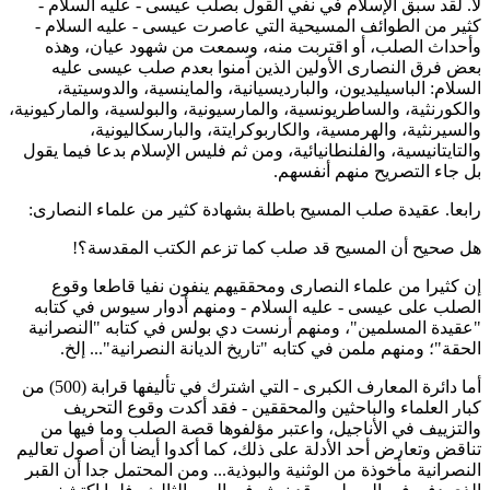
ا. لقد سبق الإسلام في نفي القول بصلب عيسى - عليه السلام -
ثير من الطوائف المسيحية التي عاصرت عيسى - عليه السلام -
أحداث الصلب، أو اقتربت منه، وسمعت من شهود عيان، وهذه
عض فرق النصارى الأولين الذين آمنوا بعدم صلب عيسى عليه
لسلام: الباسيليديون، والبارديسيانية، والماينسية، والدوسيتية،
الكورنثية، والساطريونسية، والمارسيونية، والبولسية، والماركيونية،
السيرنثية، والهرمسية، والكاربوكرايتة، والبارسكاليونية،
التايتانيسية، والفلنطانيائية، ومن ثم فليس الإسلام بدعا فيما يقول
ل جاء التصريح منهم أنفسهم.
ابعا. عقيدة صلب المسيح باطلة بشهادة كثير من علماء النصارى:
ل صحيح أن المسيح قد صلب كما تزعم الكتب المقدسة؟!
ن كثيرا من علماء النصارى ومحققيهم ينفون نفيا قاطعا وقوع
لصلب على عيسى - عليه السلام - ومنهم أدوار سيوس في كتابه
عقيدة المسلمين"، ومنهم أرنست دي بولس في كتابه "النصرانية
لحقة"؛ ومنهم ملمن في كتابه "تاريخ الديانة النصرانية"... إلخ.
أما دائرة المعارف الكبرى - التي اشترك في تأليفها قرابة (500) من
بار العلماء والباحثين والمحققين - فقد أكدت وقوع التحريف
التزييف في الأناجيل، واعتبر مؤلفوها قصة الصلب وما فيها من
ناقض وتعارض أحد الأدلة على ذلك، كما أكدوا أيضا أن أصول تعاليم
لنصرانية مأخوذة من الوثنية والبوذية... ومن المحتمل جدا أن القبر