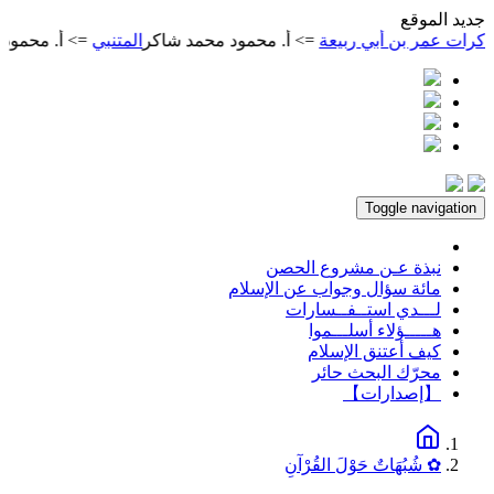
ديد الموقع
 أبي ربيعة
=> أ. محمود محمد شاكر
المتنبي
=> أ. محمود محمد شاكر
Toggle navigation
نبذة عـن مشروع الحصن
مائة سؤال وجواب عن الإسلام
لـــدي استــفــسارات
هـــــؤلاء أسلـــموا
كيف أعتنق الإسلام
محرّك البحث حائر
【إصدارات】
✿ شُبُهَاتٌ حَوْلَ القُرْآنِ