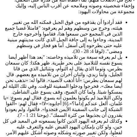
إخفاء شخصيته وصوته وملامحه عن أقرب الناس إليه، وإليك
جموعة من محاولات اليهود:
فقد أرادوا أن يقذفوه من فوق الجبل فمكنه الله من تغيير
هيئته، وخرج من وسطهم وهم لم يعرفوه: "فامتلأ غضبا جميع
الذين في المجمع حين سمعوا هذا، فقاموا وأخرجوه خارج
المدينة، وجاءوا به إلى حافة الجبل الذي كانت مدينتهم مبنية
عليه حتى يطرحوه إلى أسفل. أما هو فجاز في وسطهم
ومضى". (لوقا 4: 28 - 30).
بل لم يعرفه سبعة من تلاميذه وخاصته: "بعد هذا أظهر أيضا
يسوع نفسه للتلاميذ على بحر طبرية. ظهر هكذا: كان سمعان
بطرس، وتوما الذي يقال له التوأم، ونثنائيل الذي من قانا
الجليل، وابنا زبدي، واثنان آخران من تلاميذه مع بعضهم. قال
لهم سمعان بطرس: «أنا أذهب لأتصيد». قالوا له: «نذهب نحن
أيضا معك». فخرجوا ودخلوا السفينة للوقت. وفي تلك الليلة لم
يمسكوا شيئا. ولما كان الصبح، وقف يسوع على الشاطئ.
ولكن التلاميذ لم يكونوا يعلمون أنه يسوع. فقال لهم يسوع: «يا
غلمان، ألعل عندكم إداما؟».[6] أجابوه:«لا!» فقال لهم: «ألقوا
الشبكة إلى جانب السفينة الأيمن فتجدوا». فألقوا، ولم يعودوا
يقدرون أن يجذبوها من كثرة السمك". (يوحنا 21: 1 - 7).
وكذلك لم يعرفه اليهود الذين كانوا يسمعونه في المعبد في كل
حين، ولو كان بإمكان اليهود القبض عليه والتعرف عليه
لفعلوا، ولكن تغيير صورته وشكله وصوته أشكل عليهم الأمر،