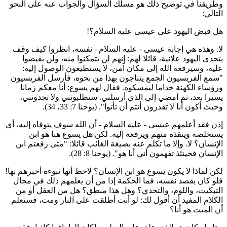
طريقنا في توضيح ذلك هو مسلك السؤال والجواب عنه على النحو
لتالي:
ل قبض اليهود على عيسى عليه السلام؟!
ا. وهذه هي إجابة عيسى - عليه السلام - نفسه، انظروا كيف وقف
تحدى اليهود علانية، قائلا لهم: إنهم لن يتمكنوا منه، ولن يقبضوا
ليه، وسيرفعه الله إلى مكان آمن، لا يستطيعون الوصول إليه:
سمع الفريسيون الجمع يتناجون بهذا من نحوه، فأرسل الفريسيون
رؤساء الكهنة خداما ليمسكوه. فقال لهم يسوع: أنا معكم زمانا
سيرا بعد، ثم أمضي إلى الذي أرسلني. ستطلبونني ولا تجدونني،
حيث أكون أنا لا تقدرون أنتم أن تأتوا". (يوحنا 7: 33، 34).
ذن فقد أعلمهم عيسى - عليه السلام - أن الله سوف يتوفاه إليه، أي
ستخلصه وينقذه منهم ويرفعه إليه. لكن هل يسوع هنا هو ابن
لإنسان؟ لا. وإلا ما تكلم عنه بصيغة الغائب قائلا: "متى رفعتم ابن
لإنسان فحينئذ تفهمون أني أنا هو". (يوحنا 8: 28).
كن لماذا لا يكون يسوع هو ابن الإنسان؟ لاحظ أنها نبوءة أخبرهم بها!
لو كان يقصد نفسه، فما الحكمة إذا من أن يعلمهم ذلك في مجال
لتبكيت، واللوم، والتحدي؟ وهل هذا منطق؟ هل من العقل أو من
لكلام المفيد أن أقول لك: لو أنت أطلقت على النار ومت، فستعلم
ن الميت هو أنا؟