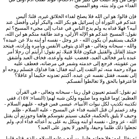
لفداء من ولد بنته، وهو المسيح.
إن قالوا: هو ابن الله فلا يصلح لفداء الخلائق غيره، قلنا: أليس
ندكم في التوراة أن إسرائيل هو بكر الله، والبكر أولى وأفضل عند
بيه؟ فهلا فداه به ولم يدع الناس في عذاب إلى مجيء المسيح؟ ثم
قول: المسيح عندكم هو الإله الأزلي، وعند طائفة منكم هو ابن الله،
كيف يستقيم أن يكون الله - عز وجل - نفسه أو ابنه بدلا عن عبيده؟
الله - سبحانه وتعالى - هو الذي يتوفى الأنفس وبأمره وإرادته، فيتحد
ينئذ القاتل والقتيل فيكون قاتلا قتيلا، ثم نقول: أرأيتم أن رجلا أمر
بده بأمر فخالف العبد، فغضب عليه وأوعده، فخاف العبد وأشفق
ن عقوبته، فرجع إلى خدمته وشمر في مرضاته، فعطف عليه
ولاه رحمة منه، ثم التفت إلى ابنه فقال: هذا فداؤك فتسلم روحه أو
لى نفسه، فقتل نفسه عن عبده. أكنتم تعدونه حكيما أو عاقلا؟
اعترفوا بالحق ولا تغالطوا أنفسكم.
م نقول: ألستم تعيبون قول ربنا - سبحانه وتعالى - في القرآن
العظيم: )وما قتلوه وما صلبوه ولكن شبه لهم( (النساء: ١٥٧)، ففي
كذيبه تكذيب لكل نبوات الأنبياء، عيسى فمن فوقه - عليهم السلام -
قد زعمتم أن قتل الشبه فداء عن المسيح - عليه السلام - ظلم
حيف لا يليق بالحكمة، فكيف نسيتم نفوسكم هاهنا وجوزتم أن يقتل
لله - عز وجل - نفسه أو ابنه وينكل به على يد أعدائه فداء آدم، ولم
جعلوا ذلك ظلما وحيفا، والجور لا يجوز على العبد؟
م يقال لهم: هلا جعلتم هابيل بن آدم - عليه السلام - الذي قتله قابيل