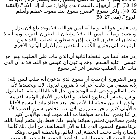
19: 30). "إني أرفع إلى السماء يدي وأقول: حي أنا إلى الأبد". (التثنية
32: 40)، ولكن يسوع: "فصرخ يسوع أيضا بصوت عظيم وأسلم
لروح". (متى 27: 50).
ذن فليس هو الله، وبما أنه ليس هو الله، فلا يوجد داع لأن ينزل
يتجسد. وبما أنه ليس الله، فلا سلطان له لغفران الذنوب. وبما أنه لا
لطان له لغفران الذنوب، إذن فأسطورة الصلب والفداء من
لوثنيات التي يحتويها الكتاب المقدس من الأديان الوثنية الأخرى.
ذن فقد أثبتنا في النقطة الثانية أن الذي مات على الصليب ليس هو
يسى - عليه السلام - وهم يدعون أن عيسى هو الله، فلا بد أن الذي
ات على الصليب شخص آخر غير يسوع.
من الضروري أن نثبت أن يسوع الذي يدعون أنه صلب ليس الله؛
أنه سينفي من جانب آخر أنه لا ضرورة لنزول الإله وتجسده؛ لأنه
حب العالم وضحى بابنه الوحيد من أجل الخطايا السابقة، كما يقول
ولس مقتبس أسطورة الصلب والفداء من الأديان الوثنية القديمة:
ولكن الله بين محبته لنا، لأنه ونحن بعد خطاة مات المسيح لأجلنا.
بالأولى كثيرا ونحن متبررون الآن بدمه نخلص به من الغضب! لأنه
ن كنا ونحن أعداء قد صولحنا مع الله بموت ابنه، فبالأولى كثيرا
نحن مصالحون نخلص بحياته! وليس ذلك فقط، بل نفتخر أيضا بالله،
ربنا يسوع المسيح، الذي نلنا به الآن المصالحة. من أجل ذلك كأنما
إنسان واحد دخلت الخطية إلى العالم، وبالخطية الموت، وهكذا
جتاز الموت إلى جميع الناس، إذ أخطأ الجميع. فإنه حتى الناموس