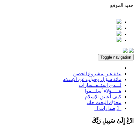
جديد الموقع
Toggle navigation
نبذة عـن مشروع الحصن
مائة سؤال وجواب عن الإسلام
لـــدي استــفــسارات
هـــــؤلاء أسلـــموا
كيف أعتنق الإسلام
محرّك البحث حائر
【إصدارات】
ادْعُ إِلَىٰ سَبِيلِ رَبِّكَ