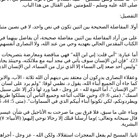
صلى الله عليه وسلم - للمؤمنين على القتال من هذا الباب.
التفصيل:
أولا. المفاضلة الصحيحة بين اثنين تكون في نص واحد، لا في نصين متباي
على من أراد المفاضلة بين اثنين مفاضلة صحيحة، أن يفاضل بينهما في ن
الكتاب المقدس الحالي بعهديه وحي من عند الله، ولا النصارى أنفس
"وليس أحد صعد إلى السماء إلا الذي نزل من السماء، ابن الإنسان الذي هو ف
وعقلاء النصارى يدركون أن معتقد بني دينهم أن الله ثلاثة - الآب، والا
كما جاء أن الجميع أبناء الله، يقول د. نظمي لوقا: "ولم يرد على لسان
"ابن الإنسان"، أما البنوة لله - عز وجل - فما ورد لها ذكر إلا على س
اسمك". (متى 6: 9)، وحين طالب أتباعه وجميع الناس أن يس
ويطردونكم، لكي تكونوا أبناء أبيكم الذي في السماوات". (متى 5: 44، 45)[1].
وبناء على ما سبق، فلا فرق بين ما صرحت به الأناجيل في شأن عيسى من
البشرية.
ثانيا. المسيح لم يفعل المعجزات استقلالا، ولكن الله - عز وجل - أجراه