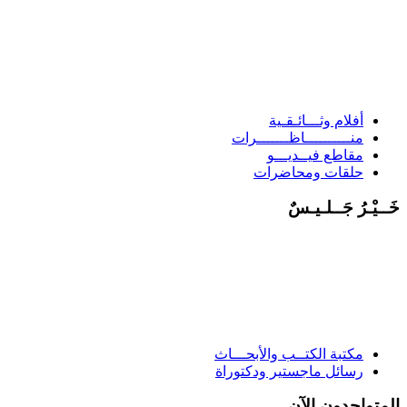
أفلام وثـــائـقـية
منــــــــــاظـــــــرات
مقاطع فيــديـــو
حلقات ومحاضرات
خَــيْـرُ جَــلـيـسٌ
مكتبة الكتــب والأبحـــاث
رسائل ماجستير ودكتوراة
المتواجدون الآن