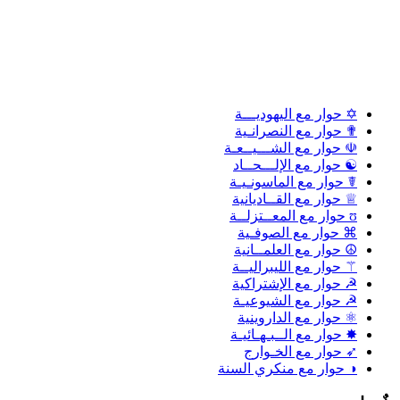
✡ حوار مع اليهوديـــة
✟ حوار مع النصرانـية
☫ حوار مع الشـــيــعـة
☯ حوار مع الإلـــحــاد
☤ حوار مع الماسونـيـة
♕ حوار مع القــاديانية
ʊ حوار مع المعــتزلــة
⌘ حوار مع الصوفـية
☮ حوار مع العلمــانية
⚚ حوار مع الليبراليــة
☭ حوار مع الإشتراكية
☭ حوار مع الشيوعيـة
⚛ حوار مع الداروينية
✸ حوار مع الــبـهـائيـة
➶ حوار مع الخـوارج
◑ حوار مع منكري السنة