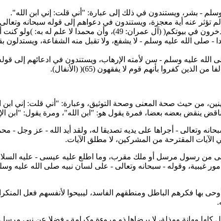
وسلم - بشر، ويستندون في ذلك إلى عبارة: "أني قلت: إني ابن الله".
ثر عنه أية معجزة، ويستندون في دعواهم إلى قوله سبحانه وتعالى: )وما م
: )ولو كنت أعلم الغيب لاستكثرت من الخير( (الأعراف: 188).
 - صلى الله عليه وسلم - لا يشفع، ولا تقبل منه الشفاعة، ويستدلون بق
ى الله عليه وسلم - سن لأمته الإرهاب، ويستندون في ادعائهم إلى قوله 
ن كفروا بأنهم قوم لا يفقهون (65)( (الأنفال).
ينين، من حيث صحة المعنى وصحة التوثيق، وعبارة: "أني قلت: إني ابن ا
اقض ينقض بعضه بعضا، فمرة يقول هو: "ابن الله"، ومرة يقول: "ابن الإ
سبحانه وتعالى - أجراها على يديه تصديقا له، ولقد أيد الله - عز وجل - 
هي الآيات المقترحة من المشركين، لا مطلق الآيات.
ارتضى من رسول مرسل أو ملك مقرب، وما اطلع عليه عيسى - عليه السلام 
أوحى بها فكرهم الباطل ومنطقهم الفاسد، ليبيحوا لأنفسهم فعل المنكر
.
كلها مهانة ومذلة، لا يرضاها ذو مروءة وكرامة - فضلا عن نبي مرسل - 