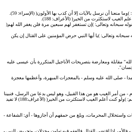
نعنا أن نرسل بالآيات إلا أن كذب بها الأولون( (الإسراء: 59).
وله سبحانه وتعالى: )إن تستغفر لهم سبعين مرة فلن يغفر الله لهم(
سبحانه وتعالى: )يا أيها النبي حرض المؤمنين على القتال إن يكن
لله" مقابلة ومعارضة بتصريحات الأناجيل المتكررة بأن عيسى عليه
نسان".
محمدا - صلى الله عليه وسلم - بالمعجزات المبهرة، وأعظمها معجزة
- من أمر الغيب هو من هذا القبيل، وهو ليس بدعا من الرسل، فنبينا
محمد - صلى الله عليه وسلم - أيضا ممن أطلعه الله - عز وجل - على أمور غيبية، وقوله - سبحانه وتعالى - على لسان نبيه صلى الله عليه وسلم: )ولو كنت أعلم الغيب لاستكثرت من الخير( (الأعراف:188) لا تفيد
ات واستحلال المحرمات، وبلغ من حمقهم أن أجازوها - أي: الشفاعة -
فالأمر إذا اقتضى القتال فالعفو فيه تهاون وخذلان، وتحريض النبي -