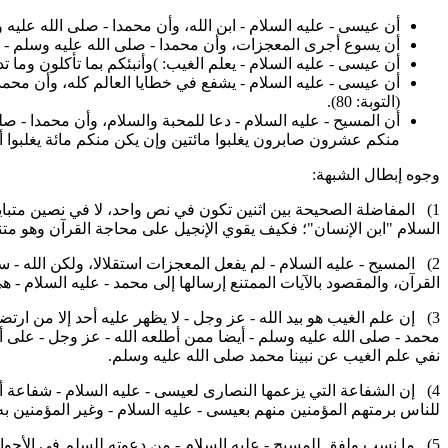
أن عيسى - عليه السلام - ابن الله، وأن محمدا - صلى الله عليه 
أن يسوع أجرى المعجزات، وأن محمدا - صلى الله عليه وسلم - لم تؤ
أن عيسى - عليه السلام - يعلم الغيب: )وأنبئكم بما تأكلون وما تدخرون في بيوتكم( (آل عمران: 49)، وأن محمدا لا علم له به
أن عيسى - عليه السلام - يشفع في خطايا العالم كله، وأن محمدا
(التوبة: 80).
أن المسيح - عليه السلام - دعا للمحبة والسلام، وأن محمدا - صل
منكم عشرون صابرون يغلبوا مائتين وإن يكن منكم مائة يغلبوا ألفا من الذي
وجوه إبطال الشبهة:
1) المفاضلة الصحيحة بين اثنين تكون في نص واحد، لا في نصين متبا
السلام "ابن الإنسان"؛ فكيف يقوي الإنجيل على محاجة القرآن وهو متن
2) المسيح - عليه السلام - لم يفعل المعجزات استقلالا، ولكن الله - 
القرآن، والمقصود بالآيات الممتنع إرسالها إلى محمد - عليه السلام - 
3) إن علم الغيب هو بيد الله - عز وجل - لا يظهر عليه أحد إلا من 
نفي علم الغيب عن نبينا محمد صلى الله عليه وسلم.
4) إن الشفاعة التي يزعمها النصارى لعيسى - عليه السلام - شفاعة 
للناس برمتهم المؤمنين منهم بعيسى - عليه السلام - وغير المؤمنين به
5) ما نسب ولفق للمسيح - عليه السلام - من دعوته للسلم في الأحوال 