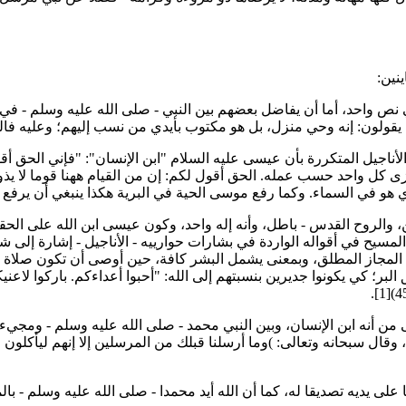
نين:
ص واحد، أما أن يفاضل بعضهم بين النبي - صلى الله عليه وسلم - في ال
هم يقولون: إنه وحي منزل، بل هو مكتوب بأيدي من نسب إليهم؛ وعليه
ي السماء. وكما رفع موسى الحية في البرية هكذا ينبغي أن يرفع ابن الإنسان"
بن، والروح القدس - باطل، وأنه إله واحد، وكون عيسى ابن الله على الحقي
 المسيح في أقواله الواردة في بشارات حوارييه - الأناجيل - إشارة إلى 
بيل المجاز المطلق، وبمعنى يشمل البشر كافة، حين أوصى أن تكون صلاة ال
لكوا طريق البر؛ كي يكونوا جديرين بنسبتهم إلى الله: "أحبوا أعداءكم. باركوا
 أنه ابن الإنسان، وبين النبي محمد - صلى الله عليه وسلم - ومجيء ال
ا على يديه تصديقا له، كما أن الله أيد محمدا - صلى الله عليه وسلم - 