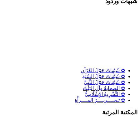
شٌبهات وردود
✿ شُبُهَاتٌ حَوْلَ القُرْآنِ
✿ شُبُهَاتٌ حَوْلَ السُنَةِ
✿ شُبُهَاتٌ حَوْلَ النَّبِيِّ
✿ الصحابةُ وَآلِ البَيْتَ
✿ التَّشْرِيعُ الإِسْلَامِيُّ
✿ تَـحــــريــــرُ المــــرأَةِ
المكتبة المرئية