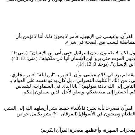
قرآن، وعيسى في الإنجيل، فأمر لا يجوز؛ ذلك أننا لا نؤمن بأن
 فالمفاضلة ليست من الصحة في شيء.
أما عبارة: "أني قلت: إني ابن الله" فهي مناقضة ومعارضة بتصريحات الأناجيل المتكررة بأن عيسى عليه السلام "ابن الإنسان": "فإني الحق أقول لكم: لا تكملون مدن إسرائيل حتى يأتي ابن الإنسان". (متى 10:
23)، "فإن ابن الإنسان سوف يأتي في مجد أبيه مع ملائكته، وحينئذ يجازى كل واحد حسب عمله. الحق أقول لكم: إن من القيام ههنا قوما لا يذوقون الموت حتى يروا ابن الإنسان آتيا في ملكوته". (متى: 17: 40)،
. (يوحنا 3: 13، 14).
قة لم يرد في كلام عيسى، وأن التعبير بـ "ابن الله" تعبير مجازي،
شيء من ذلك "التثليث النصراني"، بل كان يدعو نفسه على الدوام بـ
ناس إلى الله بادئة بقولهم: "أبانا الذي في السماوات، ليتقدس
 لاعنيكم. أحسنوا إلى مبغضيكم، وصلوا لأجل الذين يسيئون إليكم
قرآن مصرحا بأنه بشر؛ فالأنبياء جميعا بشر أرسلهم الله إلى البشر،
قال سبحانه وتعالى: )وما أرسلنا قبلك إلا رجالا نوحي إليهم( (الأنبياء: ٧)، وقال سبحانه وتعالى: )وما أرسلنا قبلك من المرسلين إلا إنهم ليأكلون الطعام ويمشون في الأسواق( (الفرقان:٢٠) بشر بكامل خواص
بالمعجزات المبهرة، وأعظمها معجزة القرآن الكريم: