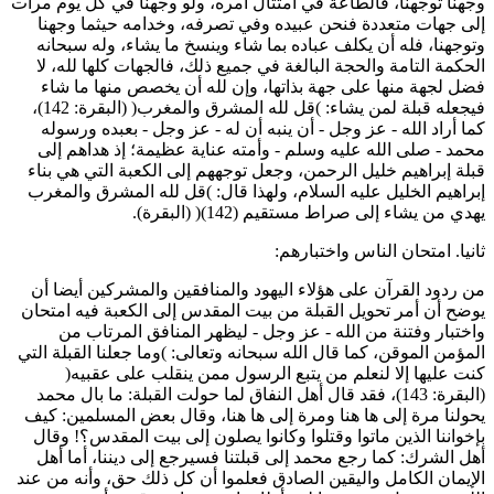
جهنا توجهنا، فالطاعة في امتثال أمره، ولو وجهنا في كل يوم مرات
لى جهات متعددة فنحن عبيده وفي تصرفه، وخدامه حيثما وجهنا
توجهنا، فله أن يكلف عباده بما شاء وينسخ ما يشاء، وله سبحانه
لحكمة التامة والحجة البالغة في جميع ذلك، فالجهات كلها لله، لا
ضل لجهة منها على جهة بذاتها، وإن لله أن يخصص منها ما شاء
فيجعله قبلة لمن يشاء: )قل لله المشرق والمغرب( (البقرة: 142)،
ما أراد الله - عز وجل - أن ينبه أن له - عز وجل - بعبده ورسوله
حمد - صلى الله عليه وسلم - وأمته عناية عظيمة؛ إذ هداهم إلى
بلة إبراهيم خليل الرحمن، وجعل توجههم إلى الكعبة التي هي بناء
براهيم الخليل عليه السلام، ولهذا قال: )قل لله المشرق والمغرب
هدي من يشاء إلى صراط مستقيم (142)( (البقرة).
انيا. امتحان الناس واختبارهم:
ن ردود القرآن على هؤلاء اليهود والمنافقين والمشركين أيضا أن
وضح أن أمر تحويل القبلة من بيت المقدس إلى الكعبة فيه امتحان
اختبار وفتنة من الله - عز وجل - ليظهر المنافق المرتاب من
لمؤمن الموقن، كما قال الله سبحانه وتعالى: )وما جعلنا القبلة التي
نت عليها إلا لنعلم من يتبع الرسول ممن ينقلب على عقبيه(
(البقرة: 143)، فقد قال أهل النفاق لما حولت القبلة: ما بال محمد
حولنا مرة إلى ها هنا ومرة إلى ها هنا، وقال بعض المسلمين: كيف
إخواننا الذين ماتوا وقتلوا وكانوا يصلون إلى بيت المقدس؟! وقال
هل الشرك: كما رجع محمد إلى قبلتنا فسيرجع إلى ديننا، أما أهل
لإيمان الكامل واليقين الصادق فعلموا أن كل ذلك حق، وأنه من عند