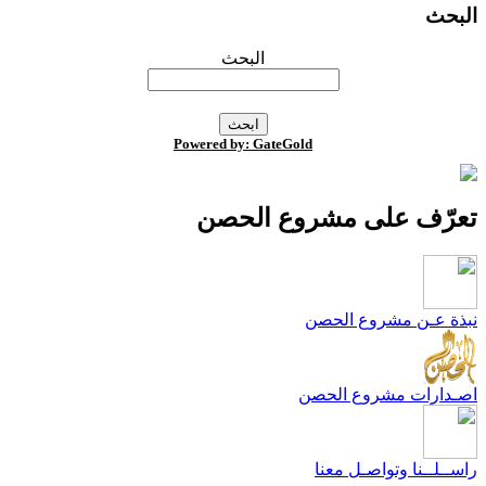
لبحث
البحث
Powered by: GateGold
عرّف على مشروع الحصن
بذة عـن مشروع الحصن
صـدارات مشروع الحصن
اســلــنا وتواصـل معنا