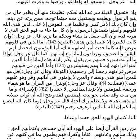
لله - عز وجل - وسمعوا له وأطاعوا، ورضوا به وقرت أعينهم.
إذا فتحويل القبلة شرعه الله لحكم عظيمة؛ منها أن يظهر حال من
تبع الرسول ويطيعه ويستقبل معه حيثما توجه، ممن يرتد عن دينه،
إن كان ذلك الأمر كبيرا وعظيما في النفوس إلا على الذين هدى الله
لوبهم وأيقنوا بتصديق الرسول، وأن كل ما جاء به فهو الحق الذي لا
رية فيه، وأن الله يفعل ما يشاء ويحكم ما يريد، قال عز وجل: )وإن
كانت لكبيرة إلا على الذين هدى( (البقرة: 143)، أما الذين في قلوبهم
رض فإنه كلما حدث أمر أصابهم شك، أما المؤمنون فيحصل لهم
ليقين والتصديق، ويزدادون إيمانا مع إيمانهم، كما قال عز وجل: )وإذا
ا أنزلت سورة فمنهم من يقول أيكم زادته هذه إيمانا فأما الذين
آمنوا فزادتهم إيمانا وهم يستبشرون (124) وأما الذين في قلوبهم
رض فزادتهم رجسا إلى رجسهم( (التوبة)، وقال عز وجل: )قل هو
لذين آمنوا هدى وشفاء والذين لا يؤمنون في آذانهم وقر وهو عليهم
عمى( (فصلت: 44)، وقال عز وجل: )وننزل من القرآن ما هو شفاء
ورحمة للمؤمنين ولا يزيد الظالمين إلا خسارا (82)( (الإسراء)، وأما
ن مات وقد صلى نحو بيت المقدس فقد وضح الله أن ثواب صلاته
م يذهب هباء، ولا يظلم ربك أحدا، قال عز وجل: )وما كان الله ليضيع
يمانكم إن الله بالناس لرءوف رحيم (143)( (البقرة).
الثا. كتمان اليهود للحق حسدا وعنادا:
ن ردود القرآن أيضا على اليهود أنه أبان حسدهم وكتمانهم الحق -
ذلك شأنهم وعادتهم - عنادا وكفرا، فهم يعلمون بما في كتبهم عن