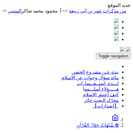
ديد الموقع
ذكرات عمر بن أبي ربيعة
=> أ. محمود محمد شاكر
المتنبي
=> أ. محمو
Toggle navigation
نبذة عـن مشروع الحصن
مائة سؤال وجواب عن الإسلام
لـــدي استــفــسارات
هـــــؤلاء أسلـــموا
كيف أعتنق الإسلام
محرّك البحث حائر
【إصدارات】
✿ شُبُهَاتٌ حَوْلَ القُرْآنِ