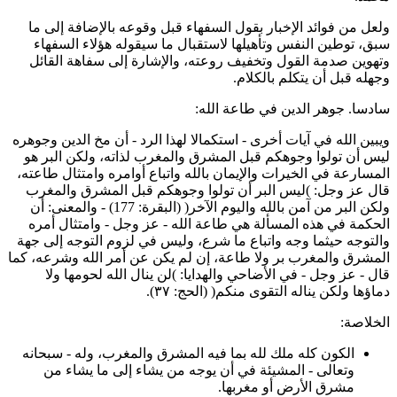
لعل من فوائد الإخبار بقول السفهاء قبل وقوعه بالإضافة إلى ما
بق، توطين النفس وتأهيلها لاستقبال ما سيقوله هؤلاء السفهاء
تهوين صدمة القول وتخفيف روعته، والإشارة إلى سفاهة القائل
جهله قبل أن يتكلم بالكلام.
ادسا. جوهر الدين في طاعة الله:
يبين الله في آيات أخرى - استكمالا لهذا الرد - أن مخ الدين وجوهره
يس أن تولوا وجوهكم قبل المشرق والمغرب لذاته، ولكن البر هو
لمسارعة في الخيرات والإيمان بالله واتباع أوامره وامتثال طاعته،
ال عز وجل: )ليس البر أن تولوا وجوهكم قبل المشرق والمغرب
ولكن البر من آمن بالله واليوم الآخر( (البقرة: 177) - والمعنى: أن
لحكمة في هذه المسألة هي طاعة الله - عز وجل - وامتثال أمره
التوجه حيثما وجه واتباع ما شرع، وليس في لزوم التوجه إلى جهة
لمشرق والمغرب بر ولا طاعة، إن لم يكن عن أمر الله وشرعه، كما
ال - عز وجل - في الأضاحي والهدايا: )لن ينال الله لحومها ولا
ماؤها ولكن يناله التقوى منكم( (الحج: ٣٧).
لخلاصة:
الكون كله ملك لله بما فيه المشرق والمغرب، وله - سبحانه
وتعالى - المشيئة في أن يوجه من يشاء إلى ما يشاء من
مشرق الأرض أو مغربها.