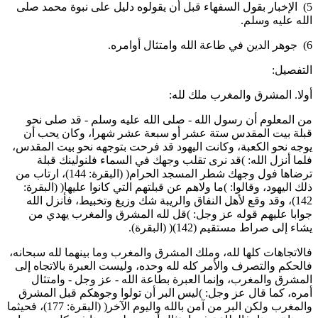
5) الإخبار بقول السفهاء قبل أن يقولوه دليل على نبوة محمد صلى
لله عليه وسلم.
 الله وامتثال أوامره.
لتفصيل:
ولا. المشرق والمغرب ملك لله:
ن المعلوم أن رسول الله - صلى الله عليه وسلم - قد صلى نحو
بلة بيت المقدس ستة عشر أو سبعة عشر شهرا، وكان يحب أن
وجه نحو الكعبة، وكانت اليهود قد فرحت بتوجهه نحو بيت المقدس،
لما أنزل الله: )قد نرى تقلب وجهك في السماء فلنولينك قبلة
ترضاها فول وجهك شطر المسجد الحرام( (البقرة: 144)، ارتاب من
لك اليهود، وقالوا: )ما ولاهم عن قبلتهم التي كانوا عليها( (البقرة:
142)، وقد وقع لأهل النفاق والريبة شك وزيغ وتخبيط، فأنزل الله
وابا عليهم قوله عز وجل: )قل لله المشرق والمغرب يهدي من
شاء إلى صراط مستقيم (142)( (البقرة).
الاتجاهات كلها لله، وملك المشرق والمغرب وما بينهما لله سبحانه،
الحكم والتصرف والأمر كله لله وحده، وليست العبرة بالاتجاه إلى
لمشرق والمغرب، وإنما العبرة بطاعة الله - عز وجل - وامتثال
مره، كما قال عز وجل: )ليس البر أن تولوا وجوهكم قبل المشرق
والمغرب ولكن البر من آمن بالله واليوم الآخر( (البقرة: 177)، فحيثما