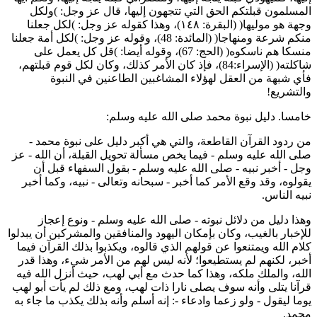
لمسلمون قبلتكم الحق التي تتجهون إليها، قال عز وجل: )ولكل
وجهة هو موليها( (البقرة: ١٤٨)، وهذا كقوله عز وجل: )لكل جعلنا
منكم شرعة ومنهاجا( (المائدة: 48)، وقوله عز وجل: )لكل أمة جعلنا
منسكا هم ناسكوه( (الحج: 67)، وقوله أيضا: )قل كل يعمل على
شاكلته( (الإسراء:84)، فإذ كان الأمر كذلك، وكان لكل قوم قبلتهم،
أي شبهة من العقل لهؤلاء المشاغبين الطاعنين في النبوة
التشريع!
امسا. دليل نبوة محمد صلى الله عليه وسلم:
ن ردود القرآن القاطعة، والتي هي أكبر دليل على نبوة محمد -
لى الله عليه وسلم - فيما يخص مسألة تحويل القبلة، أن الله - عز
جل - أخبر نبيه - صلى الله عليه وسلم - بقول السفهاء قبل أن
قولوه، وقد وقع الأمر كما أخبر - سبحانه وتعالى - نبيه، وكما أخبر
بيه الناس.
هذا دليل من دلائل نبوته - صلى الله عليه وسلم - ونوع إعجاز
لإخبار بالغيب، وكان بإمكان اليهود والمنافقين والمشركين أن يبدلوا
لام الله ويمتنعوا عن قولهم الذي قالوه، ويكذبوا بذلك القرآن فيما
خبر، لكنهم لم يستطيعوا؛ لأنه ليس لهم من الأمر شيء، وهذا قدر
لله، والملك ملكه، وهذا كما حدث مع أبي لهب، حيث أنزل الله فيه
رآنا يتلى وأنه سوف يصلى نارا ذات لهب، ومع ذلك لم يأت أبو لهب
وما ليقول - ولو زعما وادعاء -: إنه أسلم وأنه بذلك يكذب ما جاء به
حمد.