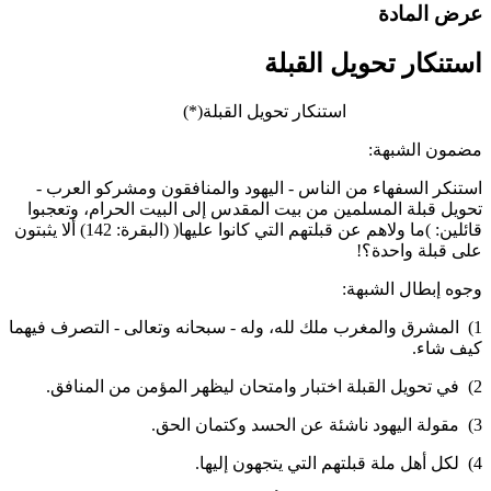
رض المادة
ستنكار تحويل القبلة
ستنكار تحويل القبلة(*)
ضمون الشبهة:
ستنكر السفهاء من الناس - اليهود والمنافقون ومشركو العرب -
حويل قبلة المسلمين من بيت المقدس إلى البيت الحرام، وتعجبوا
قائلين: )ما ولاهم عن قبلتهم التي كانوا عليها( (البقرة: 142) ألا يثبتون
لى قبلة واحدة؟!
جوه إبطال الشبهة:
1) المشرق والمغرب ملك لله، وله - سبحانه وتعالى - التصرف فيهما
يف شاء.
تحان ليظهر المؤمن من المنافق.
عن الحسد وكتمان الحق.
م التي يتجهون إليها.