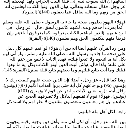
نبيائهم أن الله سيوجه نبيه إلى قبلة البيت الحرام، ولهذا تهددهم الله
ز وجل، فقال سبحانه وتعالى: )وإن الذين أوتوا الكتاب ليعلمون أنه
لحق من ربهم وما الله بغافل عما يعملون (144)( (البقرة).
هؤلاء اليهود يعلمون صحة ما جاء به الرسول - صلى الله عليه وسلم
 كما يعرف أحدهم ولده، لكنهم كاتمون للحق، قال - عز وجل - في
لرد عليهم: )الذين آتيناهم الكتاب يعرفونه كما يعرفون أبناءهم وإن
ريقا منهم ليكتمون الحق وهم يعلمون (146)( (البقرة).
من رد القرآن عليهم أيضا أنه بين أن هؤلاء لو أقيم عليهم كل دليل
لى صحة ما جاء به رسول الله - صلى الله عليه وسلم - ولو أتى لهم
كل آية ما اتبعوه ولا اتبعوا قبلته، فهذه الآيات لا تنفع من ختم الله
لى قلبه؛ ولذا قال: )ولئن أتيت الذين أوتوا الكتاب بكل آية ما تبعوا
بلتك وما أنت بتابع قبلتهم وما بعضهم بتابع قبلة بعض( (البقرة: 145).
هذا كما قال - عز وجل - أيضا: )إن الذين حقت عليهم كلمت ربك لا
يؤمنون (96) ولو جاءتهم كل آية حتى يروا العذاب الأليم (97)( (يونس)،
وقال أيضا: )وما تغني الآيات والنذر عن قوم لا يؤمنون (101)(
يونس)، فهؤلاء قوم لا تقنعهم الدلائل ولا تصرفهم الحجج عن
نادهم، بل هم معاندون متعصبون مقلدون لا نظر لهم ولا استدلال.
ابعا. لكل أهل ملة قبلتهم:
ين الله - عز وجل - أن لكل أهل ملة وأهل دين وجهة وقبلة يتجهون
ليها، فلليهودي قبلة يتجه إليها، وللنصراني قبلة يتجه إليها، ولكم أيها