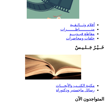
أفلام وثـــائـقـية
منــــــــــاظـــــــرات
مقاطع فيــديـــو
حلقات ومحاضرات
َــيْـرُ جَــلـيـسٌ
مكتبة الكتــب والأبحـــاث
رسائل ماجستير ودكتوراة
لمتواجدون الآن