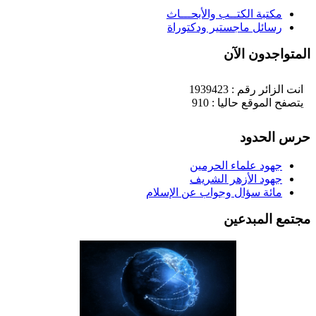
مكتبة الكتــب والأبحـــاث
رسائل ماجستير ودكتوراة
لمتواجدون الآن
انت الزائر رقم : 1939423
يتصفح الموقع حاليا : 910
رس الحدود
جهود علماء الحرمين
جهود الأزهر الشريف
مائة سؤال وجواب عن الإسلام
جتمع المبدعين