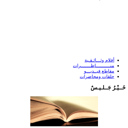
أفلام وثـــائـقـية
منــــــــــاظـــــــرات
مقاطع فيــديـــو
حلقات ومحاضرات
َــيْـرُ جَــلـيـسٌ