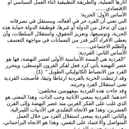
ثارها العملية، والطريقة التطبيقية أثناء العمل السياسي أو
لاقتصادي......,
لأساس الأول: الحرية:
لتي تعني أن الفرد حر في أفعاله، ومستقل في تصرفاته
ون أي تدخل من الدولة أو غيرها، فوظيفة الدولة حماية هذه
لحرية، وتوسيعها، وتعزيز الحقوق، واستقلال السلطات، وأن
عطى الأفراد أكبر قدر من الضمانات في مواجهة التعسف
الظلم الاجتماعي........،
لأساس الثاني: الفردية:
الفردية هي السمة الأساسية الأولى لعصر النهضة، فها هو
صر النهضة يأتي كرد فعل لفكر القرون الوسطى، ويتحرر
لفرد من الانضباط الكاثوليكي الطويل "
(1)
.
قد ارتبطت الحرية بالفردية ارتباطا وثيقا، فأصبحت الفردية
عني استقلال الفرد وحريته.
قد جاءت هذه الفردية بمفهومين مختلفين:
حدهما: الفردية بمعنى الأنانية وحب الذات، وهذا المعنى هو
لذي غلب على الفكر الغربي منذ عصر النهضة وإلى القرن
لعشرين، وهذا هو الاتجاه التقليدي في الأدبيات الليبرالية.
الثاني: الفردية بمعنى استقلال الفرد من خلال العمل
لمتواصل والاعتماد على النفس، وهذا هو الاتجاه البراجماتي،
هو مفهوم حديث للفردية.