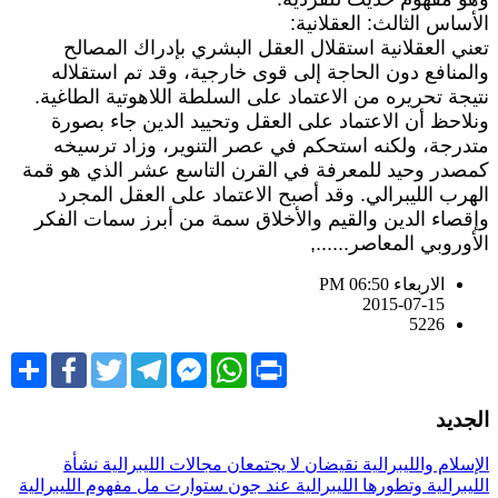
لأساس الثالث: العقلانية:
عني العقلانية استقلال العقل البشري بإدراك المصالح
المنافع دون الحاجة إلى قوى خارجية، وقد تم استقلاله
تيجة تحريره من الاعتماد على السلطة اللاهوتية الطاغية.
نلاحظ أن الاعتماد على العقل وتحييد الدين جاء بصورة
تدرجة، ولكنه استحكم في عصر التنوير، وزاد ترسيخه
مصدر وحيد للمعرفة في القرن التاسع عشر الذي هو قمة
لهرب الليبرالي. وقد أصبح الاعتماد على العقل المجرد
إقصاء الدين والقيم والأخلاق سمة من أبرز سمات الفكر
لأوروبي المعاصر......,
الاربعاء PM 06:50
2015-07-15
5226
Share
Facebook
Twitter
Telegram
Facebook
WhatsApp
Print
Messenger
لجديد
لإسلام والليبرالية نقيضان لا يجتمعان
مجالات الليبرالية
نشأة
لليبرالية وتطورها
الليبرالية عند جون ستوارت مل
مفهوم الليبرالية