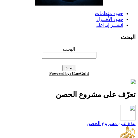
جهود منظمات
جهود الأفــراد
انشــر إبداعك
لبحث
البحث
Powered by: GateGold
عرّف على مشروع الحصن
بذة عـن مشروع الحصن