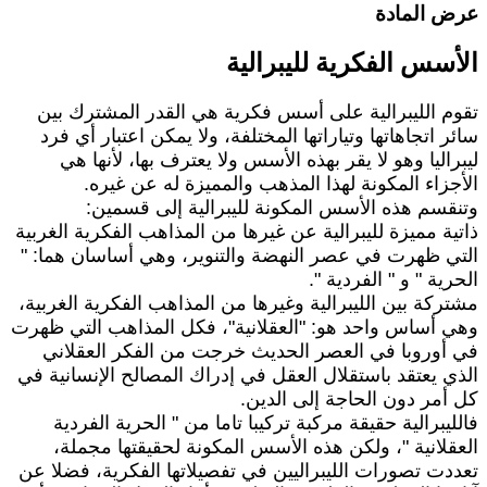
رض المادة
لأسس الفكرية لليبرالية
قوم الليبرالية على أسس فكرية هي القدر المشترك بين
ائر اتجاهاتها وتياراتها المختلفة، ولا يمكن اعتبار أي فرد
يبراليا وهو لا يقر بهذه الأسس ولا يعترف بها، لأنها هي
لأجزاء المكونة لهذا المذهب والمميزة له عن غيره.
تنقسم هذه الأسس المكونة لليبرالية إلى قسمين:
اتية مميزة لليبرالية عن غيرها من المذاهب الفكرية الغربية
لتي ظهرت في عصر النهضة والتنوير، وهي أساسان هما: "
لحرية " و " الفردية ".
شتركة بين الليبرالية وغيرها من المذاهب الفكرية الغربية،
هي أساس واحد هو: "العقلانية"، فكل المذاهب التي ظهرت
ي أوروبا في العصر الحديث خرجت من الفكر العقلاني
لذي يعتقد باستقلال العقل في إدراك المصالح الإنسانية في
ل أمر دون الحاجة إلى الدين.
الليبرالية حقيقة مركبة تركيبا تاما من " الحرية الفردية
لعقلانية "، ولكن هذه الأسس المكونة لحقيقتها مجملة،
عددت تصورات الليبراليين في تفصيلاتها الفكرية، فضلا عن