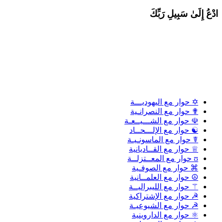
دْعُ إِلَىٰ سَبِيلِ رَبِّكَ
✡ حوار مع اليهوديـــة
✟ حوار مع النصرانـية
☫ حوار مع الشـــيــعـة
☯ حوار مع الإلـــحــاد
☤ حوار مع الماسونـيـة
♕ حوار مع القــاديانية
ʊ حوار مع المعــتزلــة
⌘ حوار مع الصوفـية
☮ حوار مع العلمــانية
⚚ حوار مع الليبراليــة
☭ حوار مع الإشتراكية
☭ حوار مع الشيوعيـة
⚛ حوار مع الداروينية