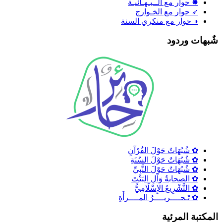
✸ حوار مع الــبـهـائيـة
➶ حوار مع الخـوارج
◑ حوار مع منكري السنة
ٌبهات وردود
✿ شُبُهَاتٌ حَوْلَ القُرْآنِ
✿ شُبُهَاتٌ حَوْلَ السُنَةِ
✿ شُبُهَاتٌ حَوْلَ النَّبِيِّ
✿ الصحابةُ وَآلِ البَيْتَ
✿ التَّشْرِيعُ الإِسْلَامِيُّ
✿ تَـحــــريــــرُ المــــرأَةِ
لمكتبة المرئية