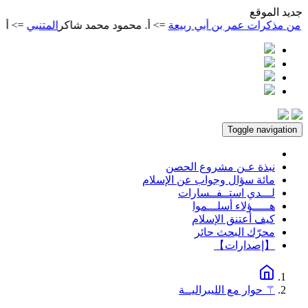
ديد الموقع
ذكرات عمر بن أبي ربيعة
=> أ. محمود محمد شاكر
المتنبي
=> أ. محمو
Toggle navigation
نبذة عـن مشروع الحصن
مائة سؤال وجواب عن الإسلام
لـــدي استــفــسارات
هـــــؤلاء أسلـــموا
كيف أعتنق الإسلام
محرّك البحث حائر
【إصدارات】
⚚ حوار مع الليبراليــة