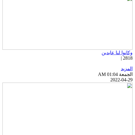
كانوا لنا عابدين
2818 
لمزيد
جمعة AM 01:04
2022-04-2