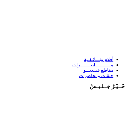
أفلام وثـــائـقـية
منــــــــــاظـــــــرات
مقاطع فيــديـــو
حلقات ومحاضرات
َــيْـرُ جَــلـيـسٌ