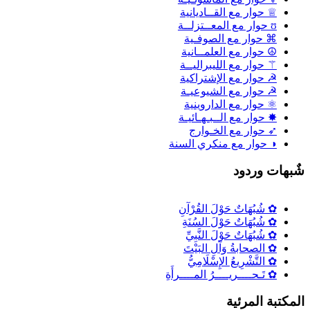
♕ حوار مع القــاديانية
ʊ حوار مع المعــتزلــة
⌘ حوار مع الصوفـية
☮ حوار مع العلمــانية
⚚ حوار مع الليبراليــة
☭ حوار مع الإشتراكية
☭ حوار مع الشيوعيـة
⚛ حوار مع الداروينية
✸ حوار مع الــبـهـائيـة
➶ حوار مع الخـوارج
◑ حوار مع منكري السنة
ٌبهات وردود
✿ شُبُهَاتٌ حَوْلَ القُرْآنِ
✿ شُبُهَاتٌ حَوْلَ السُنَةِ
✿ شُبُهَاتٌ حَوْلَ النَّبِيِّ
✿ الصحابةُ وَآلِ البَيْتَ
✿ التَّشْرِيعُ الإِسْلَامِيُّ
✿ تَـحــــريــــرُ المــــرأَةِ
لمكتبة المرئية