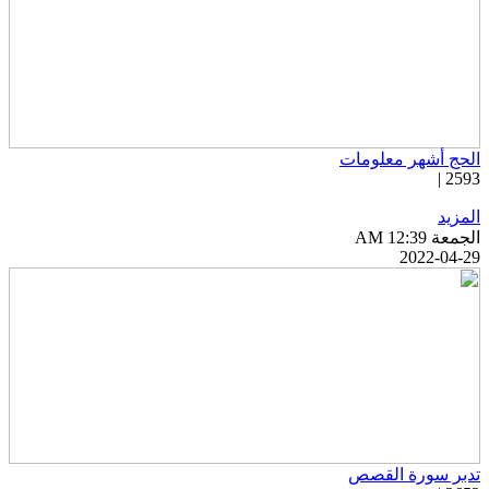
لحج أشهر معلومات
2593 
لمزيد
جمعة AM 12:39
2022-04-2
دبر سورة القصص