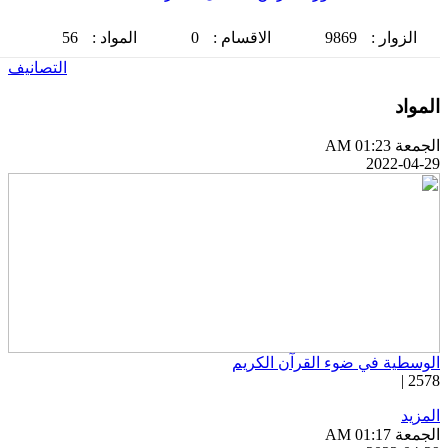
الزوار :
9869
الاقسام :
0
المواد :
56
التصانيف
لمواد
جمعة AM 01:23
2022-04-2
لوسطية في ضوء القرآن الكريم
2578 
لمزيد
جمعة AM 01:17