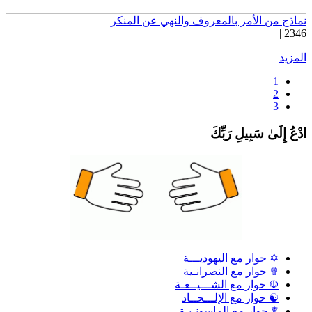
ماذج من الأمر بالمعروف والنهي عن المنكر
2346 
لمزيد
1
2
3
دْعُ إِلَىٰ سَبِيلِ رَبِّكَ
✡ حوار مع اليهوديـــة
✟ حوار مع النصرانـية
☫ حوار مع الشـــيــعـة
☯ حوار مع الإلـــحــاد
☤ حوار مع الماسونـيـة