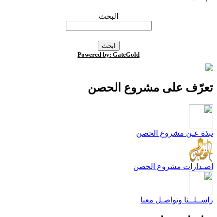
البحث
Powered by: GateGold
عرّف على مشروع الحصن
بذة عـن مشروع الحصن
صـدارات مشروع الحصن
اســلــنا وتواصـل معنا