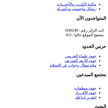
مكتبة الكتــب والأبحـــاث
رسائل ماجستير ودكتوراة
لمتواجدون الآن
انت الزائر رقم : 1940248
يتصفح الموقع حاليا : 453
رس الحدود
جهود علماء الحرمين
جهود الأزهر الشريف
مائة سؤال وجواب عن الإسلام
جتمع المبدعين
جهود منظمات
جهود الأفــراد
انشــر إبداعك
لبحث