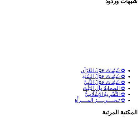
شٌبهات وردود
✿ شُبُهَاتٌ حَوْلَ القُرْآنِ
✿ شُبُهَاتٌ حَوْلَ السُنَةِ
✿ شُبُهَاتٌ حَوْلَ النَّبِيِّ
✿ الصحابةُ وَآلِ البَيْتَ
✿ التَّشْرِيعُ الإِسْلَامِيُّ
✿ تَـحــــريــــرُ المــــرأَةِ
المكتبة المرئية