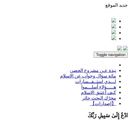
جديد الموقع
Toggle navigation
نبذة عـن مشروع الحصن
مائة سؤال وجواب عن الإسلام
لـــدي استــفــسارات
هـــــؤلاء أسلـــموا
كيف أعتنق الإسلام
محرّك البحث حائر
【إصدارات】
ادْعُ إِلَىٰ سَبِيلِ رَبِّكَ