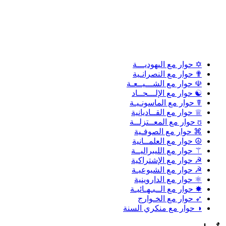
✡ حوار مع اليهوديـــة
✟ حوار مع النصرانـية
☫ حوار مع الشـــيــعـة
☯ حوار مع الإلـــحــاد
☤ حوار مع الماسونـيـة
♕ حوار مع القــاديانية
ʊ حوار مع المعــتزلــة
⌘ حوار مع الصوفـية
☮ حوار مع العلمــانية
⚚ حوار مع الليبراليــة
☭ حوار مع الإشتراكية
☭ حوار مع الشيوعيـة
⚛ حوار مع الداروينية
✸ حوار مع الــبـهـائيـة
➶ حوار مع الخـوارج
◑ حوار مع منكري السنة