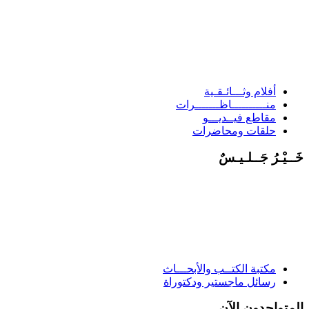
أفلام وثـــائـقـية
منــــــــــاظـــــــرات
مقاطع فيــديـــو
حلقات ومحاضرات
خَــيْـرُ جَــلـيـسٌ
مكتبة الكتــب والأبحـــاث
رسائل ماجستير ودكتوراة
المتواجدون الآن