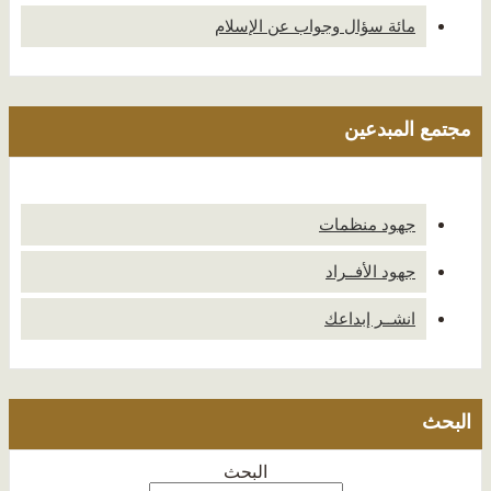
مائة سؤال وجواب عن الإسلام
مجتمع المبدعين
جهود منظمات
جهود الأفــراد
انشــر إبداعك
البحث
البحث