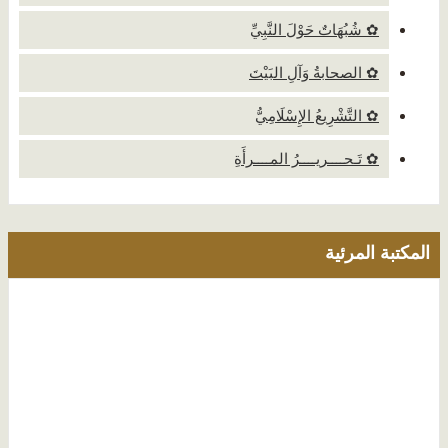
✿ شُبُهَاتٌ حَوْلَ النَّبِيِّ
✿ الصحابةُ وَآلِ البَيْتَ
✿ التَّشْرِيعُ الإِسْلَامِيُّ
✿ تَـحــــريــــرُ المــــرأَةِ
المكتبة المرئية