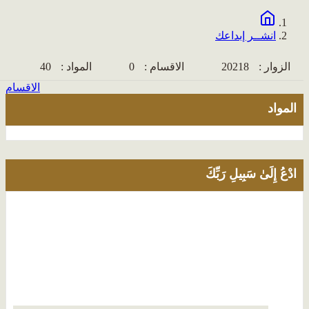
انشــر إبداعك
الزوار :
20218
الاقسام :
0
المواد :
40
الاقسام
المواد
ادْعُ إِلَىٰ سَبِيلِ رَبِّكَ