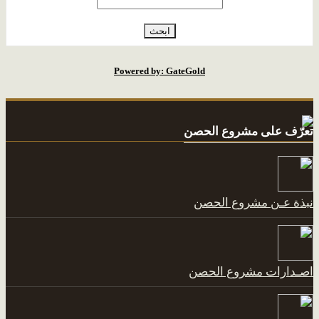
Powered by: GateGold
عرّف على مشروع الحصن
بذة عـن مشروع الحصن
صـدارات مشروع الحصن