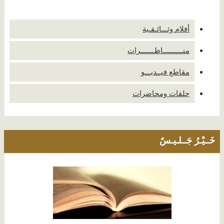
أفلام وثـــائـقـية
منــــــــــاظـــــــرات
مقاطع فيــديـــو
حلقات ومحاضرات
خَــيْـرُ جَــلـيـسٌ