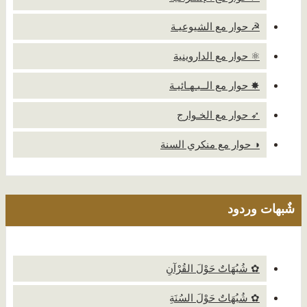
☭ حوار مع الشيوعيـة
⚛ حوار مع الداروينية
✸ حوار مع الــبـهـائيـة
➶ حوار مع الخـوارج
◑ حوار مع منكري السنة
شٌبهات وردود
✿ شُبُهَاتٌ حَوْلَ القُرْآنِ
✿ شُبُهَاتٌ حَوْلَ السُنَةِ