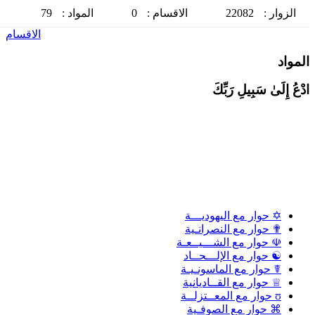
الزوار :
22082
الاقسام :
0
المواد :
79
الاقسام
لمواد
دْعُ إِلَىٰ سَبِيلِ رَبِّكَ
✡ حوار مع اليهوديـــة
✟ حوار مع النصرانـية
☫ حوار مع الشـــيــعـة
☯ حوار مع الإلـــحــاد
☤ حوار مع الماسونـيـة
♕ حوار مع القــاديانية
ʊ حوار مع المعــتزلــة
⌘ حوار مع الصوفـية