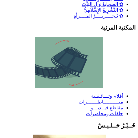
✿ الصحابةُ وَآلِ البَيْتَ
✿ التَّشْرِيعُ الإِسْلَامِيُّ
✿ تَـحــــريــــرُ المــــرأَةِ
لمكتبة المرئية
أفلام وثـــائـقـية
منــــــــــاظـــــــرات
مقاطع فيــديـــو
حلقات ومحاضرات
َــيْـرُ جَــلـيـسٌ