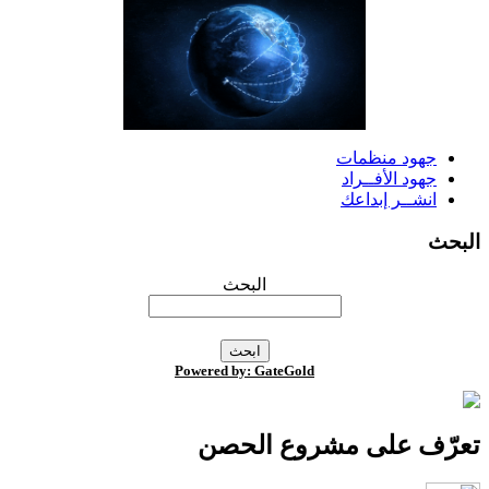
جهود منظمات
جهود الأفــراد
انشــر إبداعك
لبحث
البحث
Powered by: GateGold
عرّف على مشروع الحصن