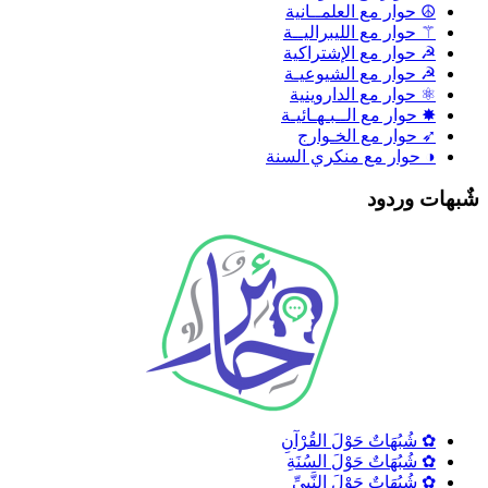
☮ حوار مع العلمــانية
⚚ حوار مع الليبراليــة
☭ حوار مع الإشتراكية
☭ حوار مع الشيوعيـة
⚛ حوار مع الداروينية
✸ حوار مع الــبـهـائيـة
➶ حوار مع الخـوارج
◑ حوار مع منكري السنة
ٌبهات وردود
✿ شُبُهَاتٌ حَوْلَ القُرْآنِ
✿ شُبُهَاتٌ حَوْلَ السُنَةِ
✿ شُبُهَاتٌ حَوْلَ النَّبِيِّ