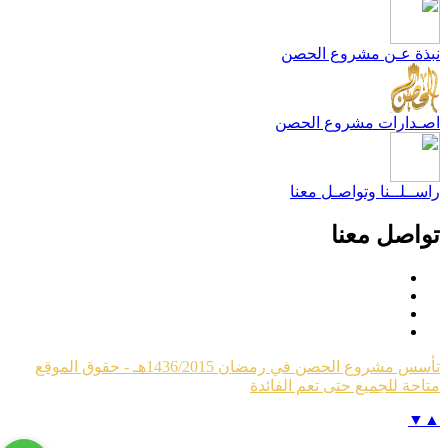
بذة عـن مشروع الحصن
صـدارات مشروع الحصن
اســلــنا وتواصـل معنا
واصل معنا
تأسس مشروع الحصن في رمضان 1436/2015هـ - حقوق الموقع
تاحة للجميع حتى تعم الفائدة
▼