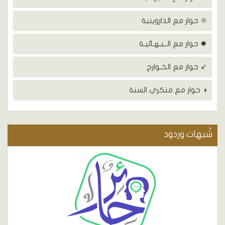
⚛ حوار مع الداروينية
✸ حوار مع الــبـهـائيـة
➶ حوار مع الخـوارج
◑ حوار مع منكري السنة
شٌبهات وردود