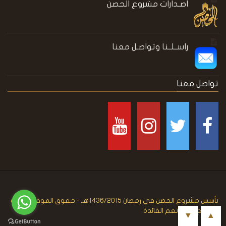
اصـدارات مشروع الحصن
راســلــنا وتواصـل معنا
تواصل معنا
تأسس مشروع الحصن في رمضان 1436/2015هـ - حقوق الموقع متاحة
للجميع حتى تعم الفائدة
▼
▲