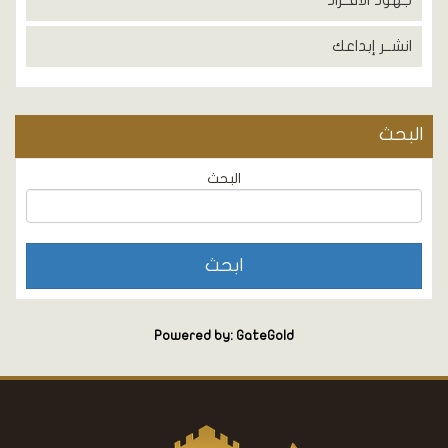
جهود الأفــراد
انشــر إبداعك
البحث
البحث
Powered by: GateGold