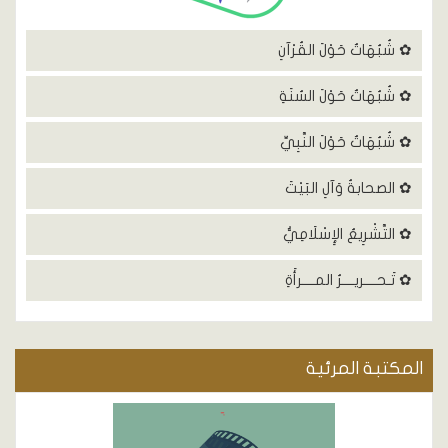
✿ شُبُهَاتٌ حَوْلَ القُرْآنِ
✿ شُبُهَاتٌ حَوْلَ السُنَةِ
✿ شُبُهَاتٌ حَوْلَ النَّبِيِّ
✿ الصحابةُ وَآلِ البَيْتَ
✿ التَّشْرِيعُ الإِسْلَامِيُّ
✿ تَـحــــريــــرُ المــــرأَةِ
المكتبة المرئية