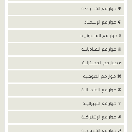
☫ حوار مع الشـــيــعـة
☯ حوار مع الإلـــحــاد
☤ حوار مع الماسونـيـة
♕ حوار مع القــاديانية
ʊ حوار مع المعــتزلــة
⌘ حوار مع الصوفـية
☮ حوار مع العلمــانية
⚚ حوار مع الليبراليــة
☭ حوار مع الإشتراكية
☭ حوار مع الشيوعيـة