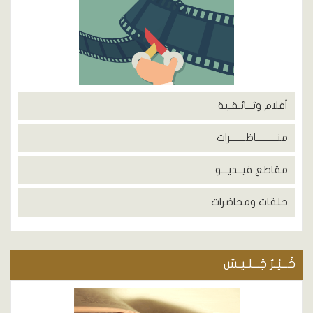
أفلام وثـــائـقـية
منــــــــــاظـــــــرات
مقاطع فيــديـــو
حلقات ومحاضرات
خَــيْـرُ جَــلـيـسٌ