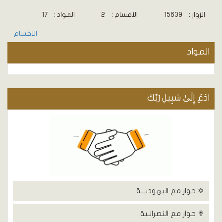
الزوار :
15639
الاقسام :
2
المواد :
17
الاقسام
المواد
ادْعُ إِلَىٰ سَبِيلِ رَبِّكَ
✡ حوار مع اليهوديـــة
✟ حوار مع النصرانـية