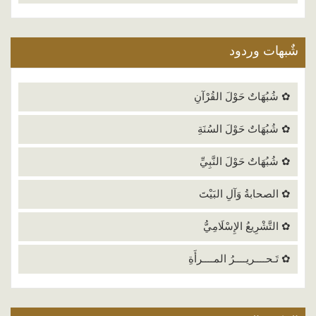
شٌبهات وردود
✿ شُبُهَاتٌ حَوْلَ القُرْآنِ
✿ شُبُهَاتٌ حَوْلَ السُنَةِ
✿ شُبُهَاتٌ حَوْلَ النَّبِيِّ
✿ الصحابةُ وَآلِ البَيْتَ
✿ التَّشْرِيعُ الإِسْلَامِيُّ
✿ تَـحــــريــــرُ المــــرأَةِ