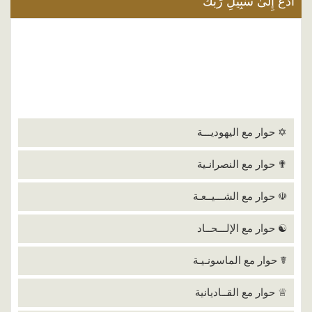
ادْعُ إِلَىٰ سَبِيلِ رَبِّكَ
✡ حوار مع اليهوديـــة
✟ حوار مع النصرانـية
☫ حوار مع الشـــيــعـة
☯ حوار مع الإلـــحــاد
☤ حوار مع الماسونـيـة
♕ حوار مع القــاديانية