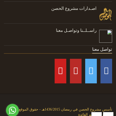
اصـدارات مشروع الحصن
راســلــنا وتواصـل معنا
تواصل معنا
تأسس مشروع الحصن في رمضان 1436/2015هـ - حقوق الموقع متاحة
للجميع حتى تعم الفائدة