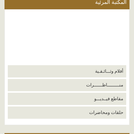
المكتبة المرئية
أفلام وثـــائـقـية
منــــــــــاظـــــــرات
مقاطع فيــديـــو
حلقات ومحاضرات