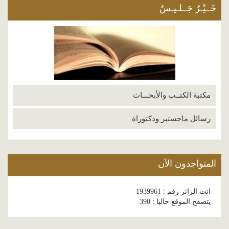
خَــيْـرُ جَــلـيـسٌ
مكتبة الكتــب والأبحـــاث
رسائل ماجستير ودكتوراة
المتواجدون الآن
انت الزائر رقم : 1939961
يتصفح الموقع حاليا : 390