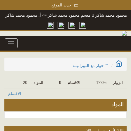
جديد الموقع
محمود محمد شاكر
معجم محمود محمد شاكر
=> أ. محمود محمد شاكر
رسا
Toggle
igation
⚚ حوار مع الليبراليــة
الزوار :
17726
الاقسام :
0
المواد :
20
الاقسام
المواد