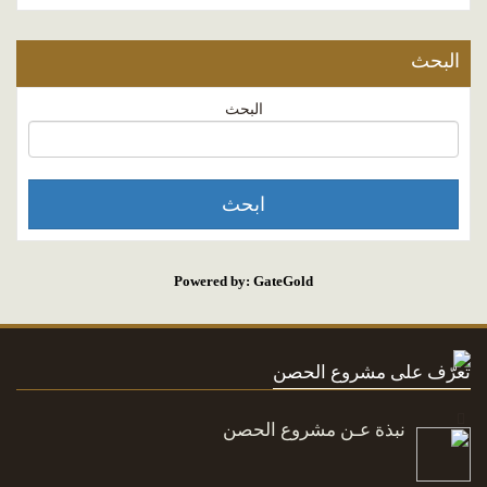
البحث
البحث
Powered by: GateGold
تعرّف على مشروع الحصن
نبذة عـن مشروع الحصن