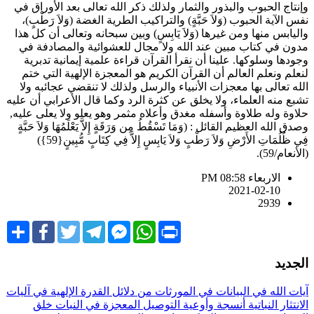
إنتاج الحبوب والبذور والثمار ولذلك ذكر الله تعالى بعد الأوراق في
فس الآية الحبوب (وَلاَ حَبَّةٍ) والتراكيب الطرية الغضة (وَلاَ رَطْبٍ)،
اليابس منها ومن غيرها (وَلاَ يَابِسٍ) وبين سبحانه وتعالى أن كل هذا
دون في كتاب مبين عند الله ولا مجال للعشوائية والمصادفة في
جودها وسلوكها. علينا أن نقرأ القرآن قراءة علمية إيمانية تدبرية
نعلم ونعلم العالم أن القرآن الكريم هو المعجزة الإلهية التي ختم
لله تعالى بها معجزات الأنبياء والرسل ولذلك لا تنقضي عجائبه ولا
شبع منه العلماء، ولا يخلق عن كثرة الرد وكما قال الأعرابي أن عليه
لاوة وله طلاوة وأسفله مغدق وأعلاه مثمر وهو يعلو ولا يعلى عليه,
صدق الله العظيم القائل : (وَمَا تَسْقُطُ مِن وَرَقَةٍ إِلاَّ يَعْلَمُهَا وَلاَ حَبَّةٍ
فِي ظُلُمَاتِ الأَرْضِ وَلاَ رَطْبٍ وَلاَ يَابِسٍ إِلاَّ فِي كِتَابٍ مُّبِينٍ{59})
لأنعام/59).
الاربعاء PM 08:58
2021-02-10
2939
Share
Facebook
Twitter
Telegram
Facebook
WhatsApp
Print
Messenger
لجديد
يات الله في البيانات في المورثات
من دلائل القدرة الإلهية في آليات
لانتثار النباتية
أنسجة وأوعية التوصيل المعجزة في النبات
خلق