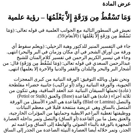
رض المادة
َمَا تَسْقُطُ مِن وَرَقَةٍ إِلاَّ يَعْلَمُهَا – رؤية علمية
عيش في السطور التالية مع الجوانب العلمية في قوله تعالى: (وَمَا
َسْقُطُ مِن وَرَقَةٍ إِلاَّ يَعْلَمُهَا ) (الأنعام/59).
اء في التفسير المنير للدكتور وهبة الزحيلي: (ويعلم سقوط أي
رقة من أوراق الشجر في أي مكان وزمان في البر والبحر) انتهى.
جاء في تيسير الكريم الرحمن في تفسير كلام المنان للشيخ
بدالرحمن السعدي في قوله تعالى: (وَمَا تَسْقُطُ مِن وَرَقَةٍ) قال: من
شجار البر والبحر والبلدان والقفر والدنيا والآخرة إلا يعلمها) انتهى.
نحن نقول وبالله التوفيق: الورقة النباتية من كبرى المعجزات
لحيوية، والورقة النباتية زوائد (أو تراكيب) جانبية خضراء مفلطحة
عادة) تحملها السيقان النباتية عند العقد الساقية، وهي تتكون من
ثلاثة أجزاء (عادة) هي القاعدة (Base) والعنق (Petiol or Stalk)
والنصل (Blad or Lamina) والقاعدة هي الجزء الأسفل من الورقة
لمتصل بالساق وهي عريضة منتفخة قليلا في معظم النباتات
وظيفتها تغطية البراعم الابطية وحمايتها من المؤثرات الخارجية،
العنق يصل ما بين القاعدة (أو الساق) والنصل وتمر بداخله العصارة
لمجهزة بالورقة بالبناء الضوئي والهابطة إلى الساق وبراعمه ثم
لجذر، وتمر خلاله أيضا العصارة النيئة الصاعدة من الجذر إلى الساق