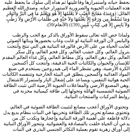
حفظ حياته واستمرارها وفاعليتها ثم هداه إلى سلوك ما يحفظ عليه
ذه العمليات الحيوية والضرورية لاستمرار حياته. وصدق الله العظيم
قائل: (وَعِندَهُ مَفَاتِحُ الْغَيْبِ لاَ يَعْلَمُهَا إِلاَّ هُوَ وَيَعْلَمُ مَا فِي الْبَرِّ وَالْبَحْرِ
َمَا تَسْقُطُ مِن وَرَقَةٍ إِلاَّ يَعْلَمُهَا وَلاَ حَبَّةٍ فِي ظُلُمَاتِ الأَرْضِ وَلاَ رَطْبٍ
لاَ يَابِسٍ إِلاَّ فِي كِتَابٍ مُّبِينٍ{59}) (الأنعام/59).
لماذا خص الله تعالى سقوط الأوراق بالذكر مع الحب والرطب
اليابس لأن الورقة النباتية لو غابت وغاب يخضورها وبنائها الضوئي
غابت الحياة من على الأرض فالورقة النباتية هي التي تنتج وأنتجت
ترول العالم، وكل خشب العالم، وكل فحم العالم، وكل سكر
لعالم، وكل دهن العالم، وكل مطاط العالم، وكل غذاء العالم المقدم
لإنسان والحيوان والكائنات الحية الدقيقة، وأنتجت كل أكسجين
لكرة الأرضية، وهي تشطر الماء إلى هيدروجين يستخدم في صنع
لمواد الغذائية وأكسجين ينطلق في البيئة الخارجية وتتنفسه الكائنات
لحية هوائية التنفس، ويساعد على إشعال النار واستمرار الاشتعال
وهي المصنع الأرضي والمفاعلات الحيوية الأرضية التي تثبت الطاقة
لضوئية الشمسية الهائلة وتحولها إلى طاقة كيميائية مخزنة في
وابط المركبات والمنتجات النباتية.
تحتوي الأوراق أعجب مصانع لتثبيت الطاقة الضوئية في العالم،
تحتوي مصانع تحرير تلك الطاقة وتخزينها في النبات بنظام بديع يدل
لالة قاطعة على أهمية الورقة النباتية وإعجازها وتكذب كل من
دعي أن الحياة خلقت بالمصادفة والعشوائية. وتتحور الأوراق النباتية
لى أوراق زهرية تقوم بعملية التكاثر الجنسي البذري في النبات