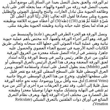
م الورقة، والعنق يحمل النصل بعيدا عن الساق إلى موضع أمثل
صيب النصل فيه رزقه من الضوء والهواء، مما يجعله أقدر على تأدية
ظائفه الحيوية مثل تبادل الغازات، والنتح والتمثيل الضوئي والتظليل
صورة مثلى مصادقا لقول الله تعالى: (قَالَ رَبُّنَا الَّذِي أَعْطَى كُلَّ
شَيْءٍ خَلْقَهُ ثُمَّ هَدَى{50}) (طه/50) أي أعطاه صورته اللائقة بوظيفته
م هداه لما يصلح عليه حياته وتأدية وظيفته الحيوية بطريقة مثلى.
نصل الورقة هو الجزء الطرفي العريض (عادة) والمنبسط من
لورقة، وهو أكبر أجزاء الورقة وأهمها، لأنه مختص بأهم عملية حيوية
باتية وهي عملية البناء الضوئي التي جعلها الله سبحانه وتعالى طريق
لكائنات الحية الأرضية في تصنيع الغذاء العضوي والحصول عليه
اهزا، وتنتشر في أرجاء النصل شبكة معجزة من العروق الورقية
تكون من عرق ظاهر رئيس وكبير في وسط الورقة وكأنه امتداد
عنق الورقة المعنقة ويعرف هذا العرق الرئيس بالعرق الوسطي أو
العير (Midrib) يمتد بطول النصل على امتداد واستقامة العنق، ويبرز
لعرق الوسطي قليلا على السطح السفلي للورقة مع تقعر قليل
لى سطحها العلوي، وتخرج من هذا العرق الوسطي عروقا جانبية
(Lateral Veins) أدق منه وأقل بروزا ووضوحا، تتجه نحو حافة الورقة
ميل قليلا إلى أعلى، وقد تتفرع العريقات مرة أخرى أو أكثر من مرة
م تلتقي في النهاية وتتشابك مكونة جهازا توصيليا معجزا وظيفته
قل العصارة من مختلف أجزاء الورقة إليها، ويعرف نظام التعرق
الشائع في أوراق ذوات الفلقتين بالتعرق الشبكي (Reticulate
Venation)