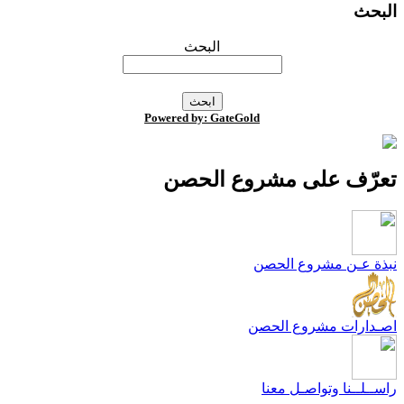
لبحث
البحث
Powered by: GateGold
عرّف على مشروع الحصن
بذة عـن مشروع الحصن
صـدارات مشروع الحصن
اســلــنا وتواصـل معنا