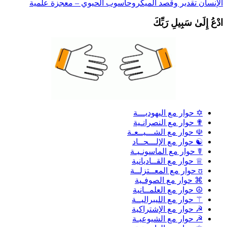
لإنسان تقدير وقصد
الميكروحاسوب الحيوي – معجزة علمية
دْعُ إِلَىٰ سَبِيلِ رَبِّكَ
✡ حوار مع اليهوديـــة
✟ حوار مع النصرانـية
☫ حوار مع الشـــيــعـة
☯ حوار مع الإلـــحــاد
☤ حوار مع الماسونـيـة
♕ حوار مع القــاديانية
ʊ حوار مع المعــتزلــة
⌘ حوار مع الصوفـية
☮ حوار مع العلمــانية
⚚ حوار مع الليبراليــة
☭ حوار مع الإشتراكية
☭ حوار مع الشيوعيـة