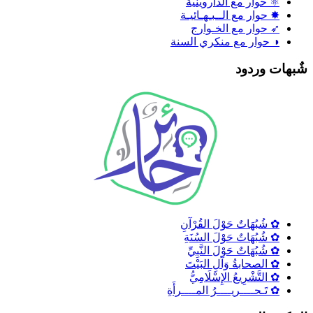
⚛ حوار مع الداروينية
✸ حوار مع الــبـهـائيـة
➶ حوار مع الخـوارج
◑ حوار مع منكري السنة
ٌبهات وردود
✿ شُبُهَاتٌ حَوْلَ القُرْآنِ
✿ شُبُهَاتٌ حَوْلَ السُنَةِ
✿ شُبُهَاتٌ حَوْلَ النَّبِيِّ
✿ الصحابةُ وَآلِ البَيْتَ
✿ التَّشْرِيعُ الإِسْلَامِيُّ
✿ تَـحــــريــــرُ المــــرأَةِ