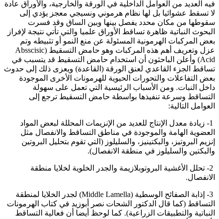
يه العديد من العوامل الداخلية في الورقة والخارجية، والأوراق عادة
ا تسقط عشوائيا بل لها نظام هرموني ونسيجي معجز يؤدي إلى
قوطها من مكان محدد يفصل بينها وبين الساق وقد فسرت
لبحوث النباتية ظاهرة تساقط الأوراق علميا والتي تأتي نتيجة لإفراز
عض المركبات الهرمونية المسئولة عن منع النمو أو تثبيطه وتم
عزل وتعريف أهم هذه المركبات وهو حامض التسقيط (Absscisic
Acid) وأعلن الباحثون أن استخدام حامض التسقيط قد يتسبب في
ساقط الجزء القاعدي لعنق الورقة (القاعدة) ويعزى ذلك إلى حدوث
عض التفاعلات والتحورات الحيوية للهرمونات الأخرى الموجودة
اخل النبات. ومن الأسباب الرئيسية التي تعمل على سهولة
لتساقط وسرعة تنفيذها بواسطة حامض التسقيط ترجع إلى
لعوامل التالية:
1- زيادة معدل الإنتاج للعديد من الإنزيمات المحللة لبعض المواد
لعضوية الهامة والموجودة في مناطق التساقط والانفصال مثل
نزيم البروتيز، والبكتينيز، والسليلوز (التي تقوم بتحليل البروتين
البكتين والسليلوز في منطقة الانفصال).
2- تحلل الأغشية البروتوبلازيمة والجدر الخلوية لخلايا منطقة
لانفصال.
3- إذابة الصفائح الوسطية (Middle Lamella) لجدر الخلايا لمنطقة
لتساقط (كما قال الدكتور الشحات نصر أبوزيد في كتاب الهرمونات
لنباتية والتطبيقات الزراعية). كما لوحظ أيضا أن فعالية التساقط