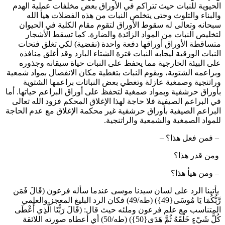
لحيوية للنبات حيث تتراكم في الأوراق بعض مخلفات عملية الهدم
البناء والتلوث وحتى يتخلص النبات من هذه الفضلات هيأ الله
بحانه وتعالى له سقوط الأوراق لتقوم مقام الكلية في الحيوان
تخليص النبات من المواد الزائدة والضارة. كما تسقط الأشجار
تساقطة الأوراق أوراقها دفعة واحدة (نفضية) لكي تغلق فتحات
لنبات الورقية ليجابه النبات فترة الشتاء البارد وقد أغلق منافذه
لى البيئة الخارجية مما يحفظ على النبات حياة سيقانه وجذوره
براعمه الشتوية، ويقوم النبات بتغطية مكان الانفصال بمواد شمعية
راتنجية وصمغية عازلة وتغطي بعض النباتات براعمها الشتوية
أوراق حرشفية وبمواد صمغية لتحفظ على أوراق البراعم حياتها. أما
ي البراعم الصيفية فلا حاجة لهذا الإغلاق المحكم فزود الله تعالى
لبراعم الصيفية بأوراق حرشفية غير محكمة الإغلاق مع عدم الحاجة
لمواد الصمغية والشمعية والراتنجية.
 فمن فعل هذا؟ –
من قدر هذا؟
 ومن هيأ هذا؟
أتينا الرد على لسان سيدنا موسى عندما سأله فرعون (قَالَ فَمَن
رَّبُّكُمَا يَا مُوسَى{49}) (طه/49) فكان الرد البليغ المعجز والعلمي
لمتناسب مع علم فرعون وملئه حيث قال: (قَالَ رَبُّنَا الَّذِي أَعْطَى
كُلَّ شَيْءٍ خَلْقَهُ ثُمَّ هَدَى{50}) (طه/50) أي أعطاه صورته اللائقة