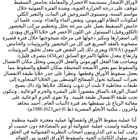
أوراق الأشجار مستديمة الاخضرار والمعاملة بحامض التسقيط
توقف على درجة الحرارة الجوية، وشدة الفترة الضوئية خلال
واسم السنة، ومستوى النيتروجين في النبات، والتغير الكلي
مكونات النظام الهرموني، ونقص الماء والغذاء. وثبت علميا أن
امض التسقيط يعمل على سرعة تحلل وتحطيم مركب اليخضور
الكلوروفيل) المسئول عن اللون الأخضر في خلايا الأوراق ويؤدي
لى اصفرارها وتبكير دخولها في مرحلة شيخوختها خلال فترة قصيرة
صحوبة بالفقد السريع في كل من اليخضور والبروتينات والحامض
النووي (RNA) ويعزى ذلك إلى النقص في معدل تخليق البروتينات
وارتفاع معدل تحللها (المرجع السابق (ص434) بتصرف قليل).
يصاحب هذا الفعل الهرموني والفعل الإنزيمي وتحلل مكان الانفصال
السقوط نمو بعض الأنسجة المحيطة بمكان القطع والسقوط مما
عجل بسقوط الأوراق وقطعها. وتطرأ على جدر خلايا طبقة الانفصال
غيرات كيميائية تحول الصفائح الوسطى بين الخلايا المتجاورة إلى
بقات مخاطية لا تلبث أن تذوب وتتفكك خلاياها وإذ ذاك يصبح
تصال الورقة بالساق مقصوراً على البشرة والحزم الوعائية , وتتكون
حت طبقة الانفصال طبقة فلينية , ولا تقوى الحزم الوعائية على
غالبة الرياح بل تسقطها بعد فترة (النبات العام , أحمد مجاهد
آخرون , مكتبة الأنجلو المصرية (ط 6) (ص623) 1986م).
ذا عملية سقوط الأوراق وانفصالها عملية معجزة علمية منظمة
محكمة وليست عملية عشوائية أو تتم بالمصادفة دون حسيب أو
قيب كما يدعي الدارونيون أصحاب النظرية العشوائية في الخلق
في سلوك الكائنات الحية. ولسقوط الأوراق العديد من الفوائد