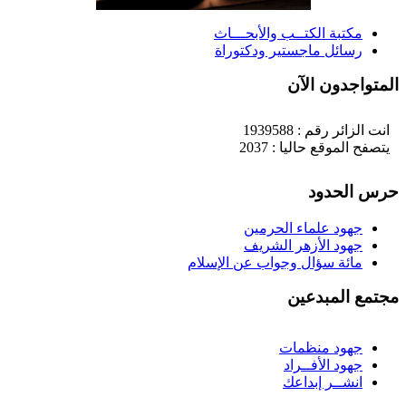
مكتبة الكتــب والأبحـــاث
رسائل ماجستير ودكتوراة
لمتواجدون الآن
انت الزائر رقم : 1939588
يتصفح الموقع حاليا : 2037
رس الحدود
جهود علماء الحرمين
جهود الأزهر الشريف
مائة سؤال وجواب عن الإسلام
جتمع المبدعين
جهود منظمات
جهود الأفــراد
انشــر إبداعك