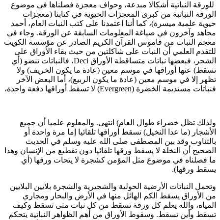
لورقة النباتية أشكالا مبدعة، وحواف معجزة فصلناها في موضوع
لورقة النباتية من كبرى المعجزات الحيوية في كتابنا (معجزات
يوية علمية ميسرة)، كما أننا اعتمدنا على كتب النبات العام، أحمد
جاهد وآخرون في صياغة المعلومات السابقة عن الورقة. وجاء في
عجم النبات من قاموس القرآن الكريم الصادر عن مؤسسة الكويت
لتقدم العلمي أن النبات على شاكلتين من حيث بقاء الأوراق على
الشجر، فبعضها نباتات متساقطة الأوراق Deci، فالنباتات تنضو (أي
سقط) عنها أوراقها في موسم معين (عادة ما يكون الخريف) ولا
ظهر إلا في موسم معين (عادة ما يكون الربيع)، أما البعض الآخر
باتات مستديمة الخضرة (Evergreen) لا تسقط أوراقها دفعة واحدة،
لذلك تظل خضراء طوال العام) انتهى. والمعلوم علميا أن جميع
لأشجار (ما عدا النخيل) تسقط أوراقها تلقائيا إما مرة واحدة أو
التناوب وقد بين المصطفى صلى الله عليه وسلم في الحديث
لصحيح أن النخلة لا يسقط ورقها تلقائيا دون تقطيع من الإنسان وهذا
ا فصلناه في موضوع مثل المؤمن كشجرة لا يتحات ورقها (أي
سقط ورقها).
تحمل النباتات الأرضية الحولية والشجيرية والشجرة بلايين البلايين
ن الأوراق يسقط الكم الهائل منها في الأرض والبحار ومجاري
لمياه، والله يعلم كل ورقة تسقط من كل نبات متى تسقط وكيف
سقط وأين تسقط. وسقوط الأوراق من أهم الظواهر النباتية يتحكم