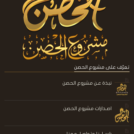
تعرّف على مشروع الحصن
نبذة عـن مشروع الحصن
اصـدارات مشروع الحصن
راســلــنا وتواصـل معنا