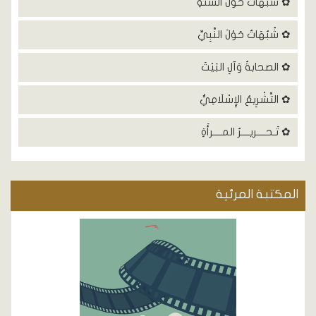
✿ شُبُهَاتٌ حَوْلَ السُنَةِ
✿ شُبُهَاتٌ حَوْلَ النَّبِيِّ
✿ الصحابةُ وَآلِ البَيْتَ
✿ التَّشْرِيعُ الإِسْلَامِيُّ
✿ تَـحــــريــــرُ المــــرأَةِ
المكتبة المرئية