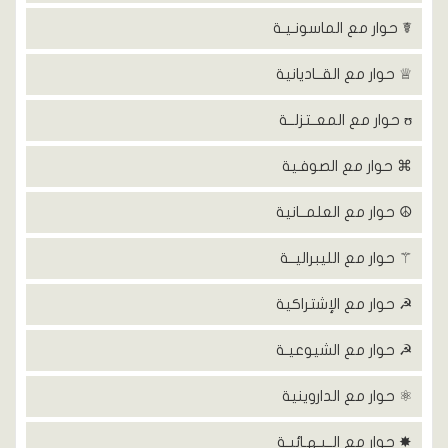
☤ حوار مع الماسونـيـة
♕ حوار مع القــاديانية
ʊ حوار مع المعــتزلــة
⌘ حوار مع الصوفـية
☮ حوار مع العلمــانية
⚚ حوار مع الليبراليــة
☭ حوار مع الإشتراكية
☭ حوار مع الشيوعيـة
⚛ حوار مع الداروينية
✸ حوار مع الــبـهـائيـة