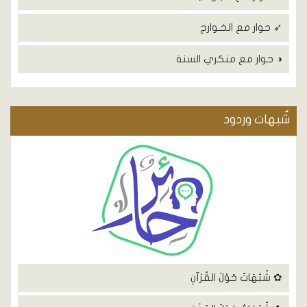
➶ حوار مع الخـوارج
◑ حوار مع منكري السنة
شٌبهات وردود
✿ شُبُهَاتٌ حَوْلَ القُرْآنِ