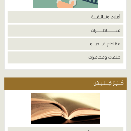
أفلام وثـــائـقـية
منــــــــــاظـــــــرات
مقاطع فيــديـــو
حلقات ومحاضرات
خَــيْـرُ جَــلـيـسٌ