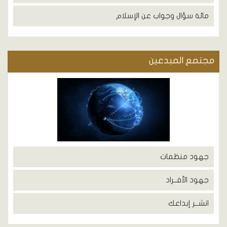
مائة سؤال وجواب عن الإسلام
مجتمع المبدعين
جهود منظمات
جهود الأفــراد
انشــر إبداعك