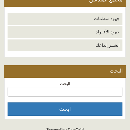
جهود منظمات
جهود الأفــراد
انشــر إبداعك
البحث
البحث
Powered by: GateGold