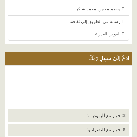
معجم محمود محمد شاكر
رسالة في الطريق إلى ثقافتنا
القوس العذراء
ادْعُ إِلَىٰ سَبِيلِ رَبِّكَ
✡ حوار مع اليهوديـــة
✟ حوار مع النصرانـية