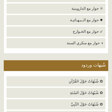
⚛ حوار مع الداروينية
✸ حوار مع الــبـهـائيـة
➶ حوار مع الخـوارج
◑ حوار مع منكري السنة
شٌبهات وردود
✿ شُبُهَاتٌ حَوْلَ القُرْآنِ
✿ شُبُهَاتٌ حَوْلَ السُنَةِ
✿ شُبُهَاتٌ حَوْلَ النَّبِيِّ