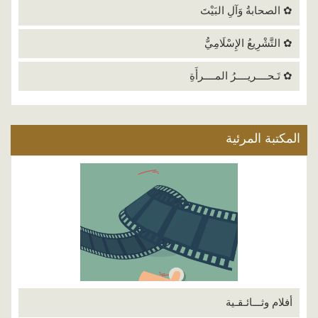
✿ الصحابةُ وَآلِ البَيْتَ
✿ التَّشْرِيعُ الإِسْلَامِيُّ
✿ تَـحــــريــــرُ المــــرأَةِ
المكتبة المرئية
أفلام وثـــائـقـية