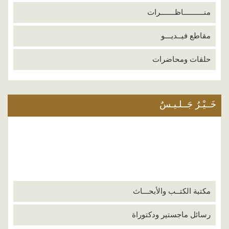
منــــــــــاظـــــــرات
مقاطع فيــديـــو
حلقات ومحاضرات
خَــيْـرُ جَــلـيـسٌ
مكتبة الكتــب والأبحـــاث
رسائل ماجستير ودكتوراة