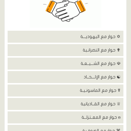
✡ حوار مع اليهوديـــة
✟ حوار مع النصرانـية
☫ حوار مع الشـــيــعـة
☯ حوار مع الإلـــحــاد
☤ حوار مع الماسونـيـة
♕ حوار مع القــاديانية
ʊ حوار مع المعــتزلــة
⌘ حوار مع الصوفـية