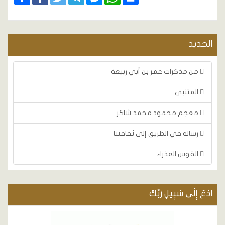
Messenger
الجديد
من مذكرات عمر بن أبي ربيعة
المتنبي
معجم محمود محمد شاكر
رسالة في الطريق إلى ثقافتنا
القوس العذراء
ادْعُ إِلَىٰ سَبِيلِ رَبِّكَ