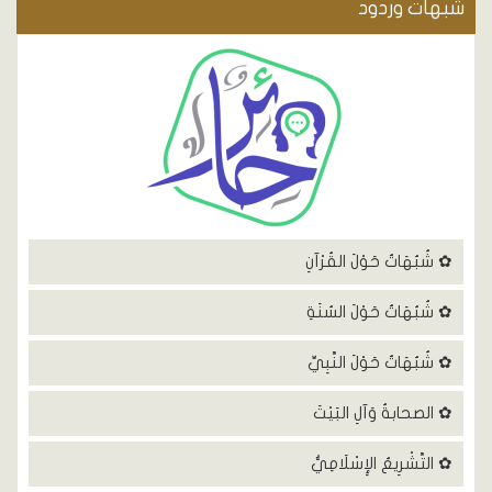
شٌبهات وردود
✿ شُبُهَاتٌ حَوْلَ القُرْآنِ
✿ شُبُهَاتٌ حَوْلَ السُنَةِ
✿ شُبُهَاتٌ حَوْلَ النَّبِيِّ
✿ الصحابةُ وَآلِ البَيْتَ
✿ التَّشْرِيعُ الإِسْلَامِيُّ