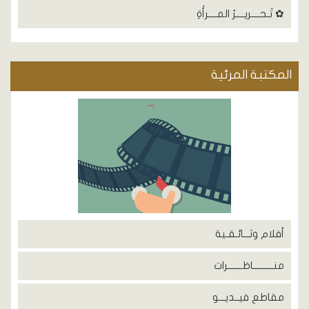
✿ تَـحــــريــــرُ المــــرأَةِ
المكتبة المرئية
أفلام وثـــائـقـية
منــــــــــاظـــــــرات
مقاطع فيــديـــو