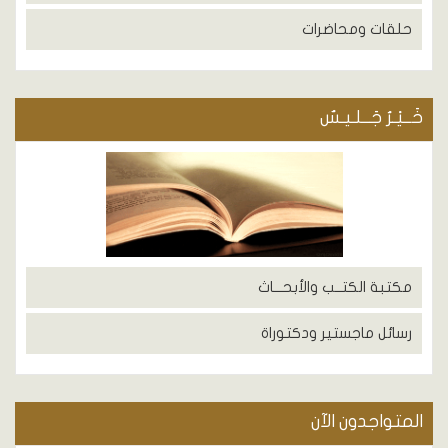
حلقات ومحاضرات
خَــيْـرُ جَــلـيـسٌ
مكتبة الكتــب والأبحـــاث
رسائل ماجستير ودكتوراة
المتواجدون الآن