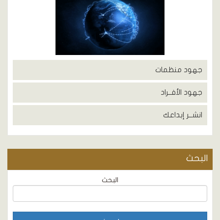
جهود منظمات
جهود الأفــراد
انشــر إبداعك
البحث
البحث