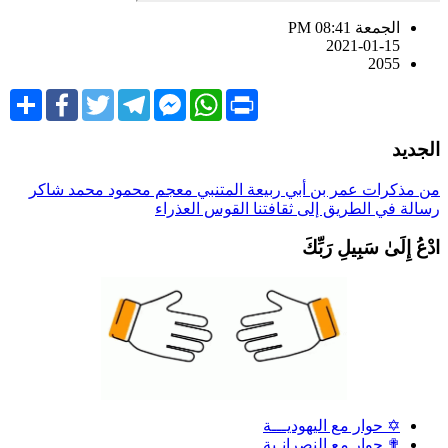
الجمعة PM 08:41
2021-01-15
2055
Share
Facebook
Twitter
Telegram
Facebook
WhatsApp
Print
Messenger
لجديد
ن مذكرات عمر بن أبي ربيعة
المتنبي
معجم محمود محمد شاكر
سالة في الطريق إلى ثقافتنا
القوس العذراء
دْعُ إِلَىٰ سَبِيلِ رَبِّكَ
✡ حوار مع اليهوديـــة
✟ حوار مع النصرانـية