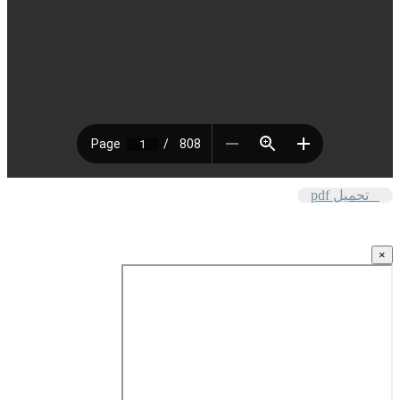
تحميل pdf
×