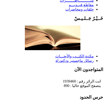
منــــــــــاظـــــــرات
مقاطع فيــديـــو
حلقات ومحاضرات
َــيْـرُ جَــلـيـسٌ
مكتبة الكتــب والأبحـــاث
رسائل ماجستير ودكتوراة
لمتواجدون الآن
انت الزائر رقم : 1939460
يتصفح الموقع حاليا : 890
رس الحدود