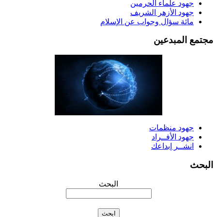
جهود علماء الحرمين
جهود الأزهر الشريف
مائة سؤال وجواب عن الإسلام
جتمع المبدعين
جهود منظمات
جهود الأفــراد
انشــر إبداعك
لبحث
البحث