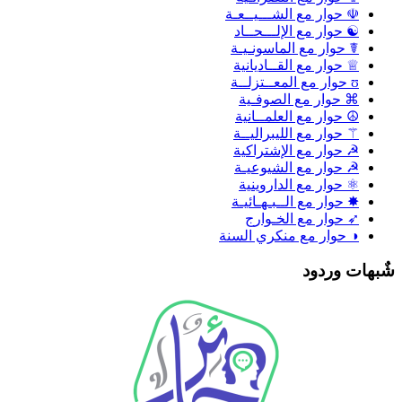
☫ حوار مع الشـــيــعـة
☯ حوار مع الإلـــحــاد
☤ حوار مع الماسونـيـة
♕ حوار مع القــاديانية
ʊ حوار مع المعــتزلــة
⌘ حوار مع الصوفـية
☮ حوار مع العلمــانية
⚚ حوار مع الليبراليــة
☭ حوار مع الإشتراكية
☭ حوار مع الشيوعيـة
⚛ حوار مع الداروينية
✸ حوار مع الــبـهـائيـة
➶ حوار مع الخـوارج
◑ حوار مع منكري السنة
ٌبهات وردود