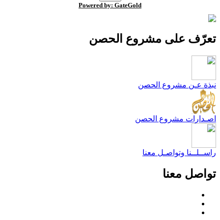
Powered by: GateGold
عرّف على مشروع الحصن
بذة عـن مشروع الحصن
صـدارات مشروع الحصن
اســلــنا وتواصـل معنا
واصل معنا