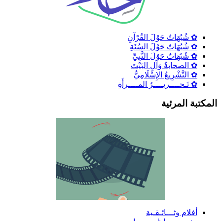
✿ شُبُهَاتٌ حَوْلَ القُرْآنِ
✿ شُبُهَاتٌ حَوْلَ السُنَةِ
✿ شُبُهَاتٌ حَوْلَ النَّبِيِّ
✿ الصحابةُ وَآلِ البَيْتَ
✿ التَّشْرِيعُ الإِسْلَامِيُّ
✿ تَـحــــريــــرُ المــــرأَةِ
لمكتبة المرئية
أفلام وثـــائـقـية