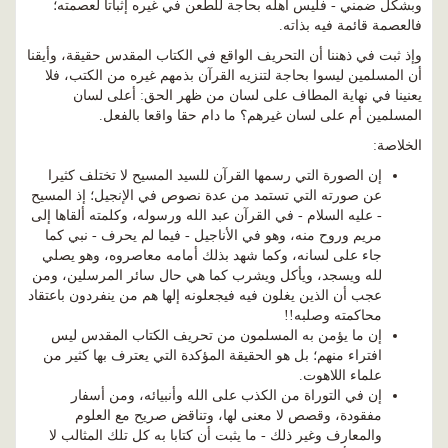
وبشكل ضمني - فليس أهله بحاجة للطعن في غيره إثباتا لعصمته؛
فالعصمة قائمة فيه بذاته.
وإذ ثبت في ذهننا أن التحريف الواقع في الكتاب المقدس حقيقة، وأيقنا
أن المسلمين ليسوا بحاجة لتنزيه القرآن بذمهم غيره من الكتب، فلا
يعنينا في نهاية المطاف على لسان من ظهر الحق: أعلى لسان
المسلمين أم على لسان غيرهم؟ ما دام حقا واقعا بالفعل.
الخلاصة:
إن الصورة التي رسمها القرآن للسيد المسيح لا تختلف كثيرا
عن صورته التي تستمد من عدة نصوص في الإنجيل؛ إذ المسيح
- عليه السلام - في القرآن عبد الله ورسوله، وكلمته ألقاها إلى
مريم وروح منه، وهو في الأناجيل - فيما لم يحرف - نبي كما
جاء على لسانه، وكما شهد بذلك أمامه معاصروه، وهو يصلي
لله ويسجد، ويأكل ويشرب كما هي حال سائر المرسلين، ومن
عجب أن الذين يغلون فيه فيجعلونه إلها هم من ينفردون باعتقاد
محاكمته وصلبه!!
إن ما يؤمن به المسلمون من تحريف الكتاب المقدس ليس
افتراء منهم؛ بل هو الحقيقة المؤكدة التي يعترف بها كثير من
علماء اللاهوت.
إن في التوراة من الكذب على الله وأنبيائه، ومن أسفار
مفقودة، وقصص لا معنى لها، وتناقض صريح مع العلوم
والمعارف وغير ذلك - ما يثبت أن كتابا به كل تلك المثالب لا