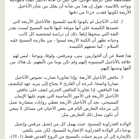
وواحد باللاتينية، نقول إن هذا من شأنه أن يقلل من شأن الأناجيل
الأربعة لكونها فقدت جزءا من دقتها.
كتاب الأناجيل لم يكونوا تلاميذ للمسيح: فالأناجيل الأربعة التي
تعتمدها الكنيسة على أنها موثقة كتبها تلاميذ المسيح ليست بقدر
الثقة التي منحوها إياها؛ ذلك أن دراسة لشخصية كل كاتب
وحياته تظهر أن الكتبة الأربعة ليسوا - من ملازمة المسيح عليه
السلام - كما تصفهم الكنيسة.
هذا فضلا عن أن الحواريين: متى، ومرقس، ولوقا، ويوحنا - ليس لهم
علاقة بالأناجيل المنسوبة إليهم ولم تكن يوما من تأليفهم، بل هناك من
ألفها ونسبها إليهم.
تناقض الأناجيل الأربعة: وإذا تجاوزنا تضارب نصوص الأناجيل
تضاربا واضحا، لدرجة أن القارئ لا يحتاج إلى مزيد جهد ليكتشف
هذا التناقض، إذا تجاوزنا التناقض الجزئي لنقف على تناقض
الأناجيل الأربعة في الأمور الأساسية التي يقوم عليها الإيمان
المسيحي، نجد أن الأناجيل الأربعة تعطي روايات متضاربة تصل
إلى مرحلة التعارض التام في بعض الأحيان في مسائل لا ينبغي
أن تكون محل ذلك التعارض مثل:
الولادة العذراوية للمسيح: حيث يهمل كل من إنجيل مرقس وإنجيل
يوحنا ذكر الولادة العذراوية الإعجازية للمسيح، لكن متى يكتفي
بالإشارة إلى أن مريم حملت بالمسيح من الروح القدس فقط (1، 18)،