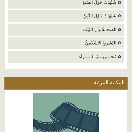
✿ شُبُهَاتٌ حَوْلَ السُنَةِ
✿ شُبُهَاتٌ حَوْلَ النَّبِيِّ
✿ الصحابةُ وَآلِ البَيْتَ
✿ التَّشْرِيعُ الإِسْلَامِيُّ
✿ تَـحــــريــــرُ المــــرأَةِ
المكتبة المرئية