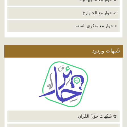
➶ حوار مع الخـوارج
◑ حوار مع منكري السنة
شٌبهات وردود
✿ شُبُهَاتٌ حَوْلَ القُرْآنِ