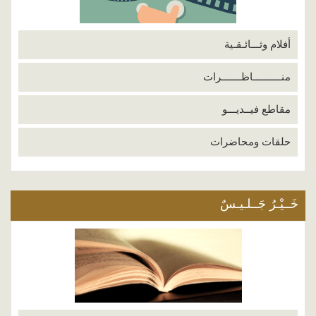
أفلام وثـــائـقـية
منــــــــــاظـــــــرات
مقاطع فيــديـــو
حلقات ومحاضرات
خَــيْـرُ جَــلـيـسٌ