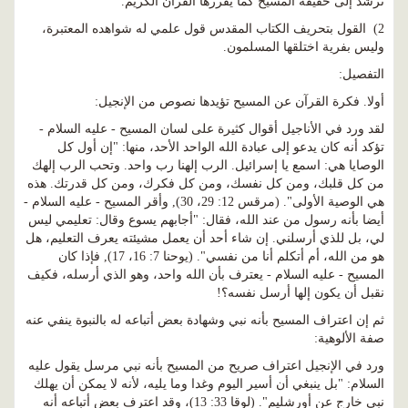
ترشد إلى حقيقة المسيح كما يقررها القرآن الكريم.
2) القول بتحريف الكتاب المقدس قول علمي له شواهده المعتبرة،
وليس بفرية اختلقها المسلمون.
التفصيل:
أولا. فكرة القرآن عن المسيح تؤيدها نصوص من الإنجيل:
لقد ورد في الأناجيل أقوال كثيرة على لسان المسيح - عليه السلام -
تؤكد أنه كان يدعو إلى عبادة الله الواحد الأحد، منها: "إن أول كل
الوصايا هي: اسمع يا إسرائيل. الرب إلهنا رب واحد. وتحب الرب إلهك
من كل قلبك، ومن كل نفسك، ومن كل فكرك، ومن كل قدرتك. هذه
هي الوصية الأولى". (مرقس 12: 29، 30), وأقر المسيح - عليه السلام -
أيضا بأنه رسول من عند الله، فقال: "أجابهم يسوع وقال: تعليمي ليس
لي، بل للذي أرسلني. إن شاء أحد أن يعمل مشيئته يعرف التعليم، هل
هو من الله، أم أتكلم أنا من نفسي". (يوحنا 7: 16، 17), فإذا كان
المسيح - عليه السلام - يعترف بأن الله واحد، وهو الذي أرسله، فكيف
نقبل أن يكون إلها أرسل نفسه؟!
ثم إن اعتراف المسيح بأنه نبي وشهادة بعض أتباعه له بالنبوة ينفي عنه
صفة الألوهية:
ورد في الإنجيل اعتراف صريح من المسيح بأنه نبي مرسل يقول عليه
السلام: "بل ينبغي أن أسير اليوم وغدا وما يليه، لأنه لا يمكن أن يهلك
نبي خارج عن أورشليم". (لوقا 33: 13)، وقد اعترف بعض أتباعه أنه