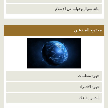
مائة سؤال وجواب عن الإسلام
مجتمع المبدعين
جهود منظمات
جهود الأفــراد
انشــر إبداعك