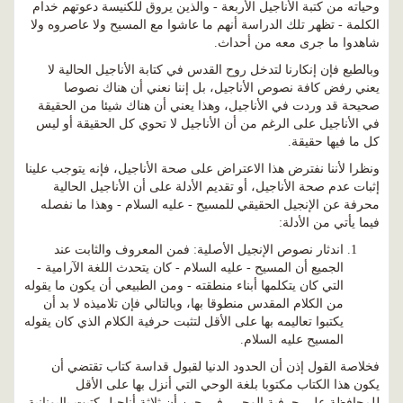
وحياته من كتبة الأناجيل الأربعة - والذين يروق للكنيسة دعوتهم خدام
الكلمة - تظهر تلك الدراسة أنهم ما عاشوا مع المسيح ولا عاصروه ولا
شاهدوا ما جرى معه من أحداث.
وبالطبع فإن إنكارنا لتدخل روح القدس في كتابة الأناجيل الحالية لا
يعني رفض كافة نصوص الأناجيل، بل إننا نعني أن هناك نصوصا
صحيحة قد وردت في الأناجيل، وهذا يعني أن هناك شيئا من الحقيقة
في الأناجيل على الرغم من أن الأناجيل لا تحوي كل الحقيقة أو ليس
كل ما فيها حقيقة.
ونظرا لأننا نفترض هذا الاعتراض على صحة الأناجيل، فإنه يتوجب علينا
إثبات عدم صحة الأناجيل، أو تقديم الأدلة على أن الأناجيل الحالية
محرفة عن الإنجيل الحقيقي للمسيح - عليه السلام - وهذا ما نفصله
فيما يأتي من الأدلة:
اندثار نصوص الإنجيل الأصلية: فمن المعروف والثابت عند
الجميع أن المسيح - عليه السلام - كان يتحدث اللغة الآرامية -
التي كان يتكلمها أبناء منطقته - ومن الطبيعي أن يكون ما يقوله
من الكلام المقدس منطوقا بها، وبالتالي فإن تلاميذه لا بد أن
يكتبوا تعاليمه بها على الأقل لتثبت حرفية الكلام الذي كان يقوله
المسيح عليه السلام.
فخلاصة القول إذن أن الحدود الدنيا لقبول قداسة كتاب تقتضي أن
يكون هذا الكتاب مكتوبا بلغة الوحي التي أنزل بها على الأقل
للمحافظة على حرفية الوحي، في حين أن ثلاثة أناجيل كتبت باليونانية