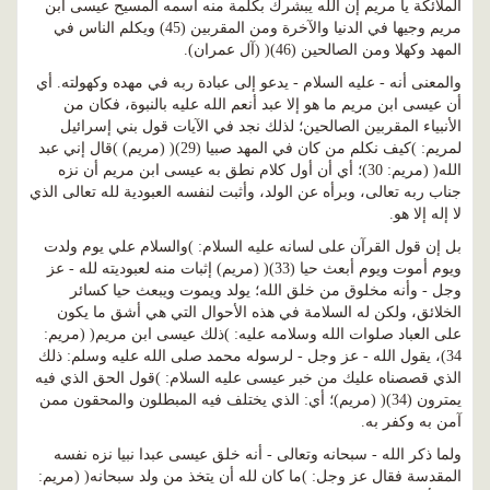
الملائكة يا مريم إن الله يبشرك بكلمة منه اسمه المسيح عيسى ابن
مريم وجيها في الدنيا والآخرة ومن المقربين (45) ويكلم الناس في
المهد وكهلا ومن الصالحين (46)( (آل عمران).
والمعنى أنه - عليه السلام - يدعو إلى عبادة ربه في مهده وكهولته. أي
أن عيسى ابن مريم ما هو إلا عبد أنعم الله عليه بالنبوة، فكان من
الأنبياء المقربين الصالحين؛ لذلك نجد في الآيات قول بني إسرائيل
لمريم: )كيف نكلم من كان في المهد صبيا (29)( (مريم) )قال إني عبد
الله( (مريم: 30)؛ أي أن أول كلام نطق به عيسى ابن مريم أن نزه
جناب ربه تعالى، وبرأه عن الولد، وأثبت لنفسه العبودية لله تعالى الذي
لا إله إلا هو.
بل إن قول القرآن على لسانه عليه السلام: )والسلام علي يوم ولدت
ويوم أموت ويوم أبعث حيا (33)( (مريم) إثبات منه لعبوديته لله - عز
وجل - وأنه مخلوق من خلق الله؛ يولد ويموت ويبعث حيا كسائر
الخلائق، ولكن له السلامة في هذه الأحوال التي هي أشق ما يكون
على العباد صلوات الله وسلامه عليه: )ذلك عيسى ابن مريم( (مريم:
34)، يقول الله - عز وجل - لرسوله محمد صلى الله عليه وسلم: ذلك
الذي قصصناه عليك من خبر عيسى عليه السلام: )قول الحق الذي فيه
يمترون (34)( (مريم)؛ أي: الذي يختلف فيه المبطلون والمحقون ممن
آمن به وكفر به.
ولما ذكر الله - سبحانه وتعالى - أنه خلق عيسى عبدا نبيا نزه نفسه
المقدسة فقال عز وجل: )ما كان لله أن يتخذ من ولد سبحانه( (مريم: