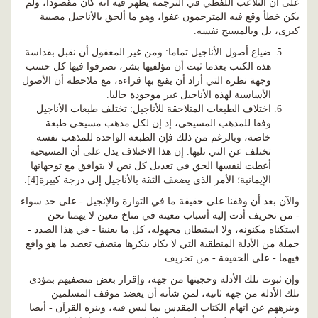
على أن التلاعب اللفظي في الترجمة يظهر فيه أنه كان مقصودا، ولم
يكن خطأ وقع فيه المترجمون عفوا، وهو ما ألحق بالأناجيل مصيبة
كبرى، بل وبالمسيح نفسه.
ضياع أصول الأناجيل تماما: ومن غير المعقول أن نقبل بقداسة
هذه الكتب بعدما ثبت أن مؤلفيها بشر، تصرفوا فيها كل حسب
وجهة نظره التي أراد أن يقنع بها قراءه، مع ملاحظة أن الأصول
الأساسية لهذه الأناجيل غير موجودة حاليا.
اختلاف الطبعات المتلاحقة للأناجيل: تختلف طبعات الأناجيل
وفقا للمذهب المسيحي، إذ إن لكل مذهب مسيحي طبعة
خاصة، وبالرغم من ذلك فإن الطبعة الواحدة للمذهب نفسه
تختلف عن التي تليها. إن هذا الاختلاف يدل على أن المسيحية
أعطت لنفسها الحق في تعديل كل نص لا يتوافق مع توجهاتها
الإيمانية؛ الأمر الذي يضعف الثقة بالأناجيل إلى درجة كبيرة[4].
والآن بعد أن وقفنا على حقيقة ما في التوارة والإنجيل - على حد سواء
- من تحريف أدت إليه أسباب معينة في مناخ معين لا يهمنا نحن
استكناه مكنونه، ولا استبطان مجهوله، كل ما يعنينا - في هذا الصدد -
جملة من الأدلة المنطقية التي لا يكاد ينكرها منصف تعضد ما هو واقع
فيهما - على الحقيقة - من تحريف.
وإن ثبوت تلك الأدلة وحجيتها من جهة، وإقرار بعض منصفيهم بمؤدى
تلك الأدلة من جهة ثانية، لمن شأنه أن يعضد موقف المسلمين
وينزههم عن اتهام الكتاب المقدس بما ليس فيه، وينزه القرآن - أيضا