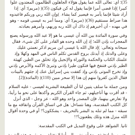
35)؛ أي: تعالى الله عما يقول هؤلاء الجاهلون الظالمون المعتدون علوا
كبيرا )إذا قضى أمرا فإنما يقول له كن فيكون (35)( (مريم)؛ أي: إذا
أراد شيئا فإنما يأمر به فيصير كما يشاء. )وإن الله ربي وربكم فاعبدوه
هذا صراط مستقيم (36)( (مريم)؛ أي: ومما أمر به عيسى قومه - وهو
في مهده - أن أخبرهم إذ ذاك أن الله ربه وربهم، وأمرهم بعبادته.
وفي سورة المائدة بين الله أن عيسى ما هو إلا عبد الله ورسوله يصنع
المعجزات بإذن الله؛ إذ إن الله وحده هو القادر على كل شيء، فقال
سبحانه وتعالى: )إذ قال الله يا عيسى ابن مريم اذكر نعمتي عليك
وعلى والدتك إذ أيدتك بروح القدس تكلم الناس في المهد وكهلا وإذ
علمتك الكتاب والحكمة والتوراة والإنجيل وإذ تخلق من الطين كهيئة
الطير بإذني فتنفخ فيها فتكون طيرا بإذني وتبرئ الأكمه والأبرص بإذني
وإذ تخرج الموتى بإذني وإذ كففت بني إسرائيل عنك إذ جئتهم بالبينات
فقال الذين كفروا منهم إن هذا إلا سحر مبين (110)( (المائدة)[2].
ومن جملة ما سلف يتبين لنا أن الطبيعة البشرية لعيسى - عليه السلام
- قد أقرت بها أناجيلهم، ثم جاء القرآن الكريم وأكدها على نحو ما رأينا،
ولا تعارض بينهما، فإن المصدر واحد وهو الله - عز وجل - الذي أنزل
كل الكتب المقدسة، وهنا نتساءل: هل في اتساق القرآن واتفاقه مع ما
سبقه - مما لم تنله يد البشر بالتحريف - يشككون؟! أو في وحدة أقوال
الله منزل هذه وتلك يطعنون؟!!
ثانيا. الشواهد على وقوع التبديل في الكتب المقدسة:
يحسن بنا بادئ ذي بدء أن نشير إلى أننا لا نختلف مع مثيري هذه الشبهة