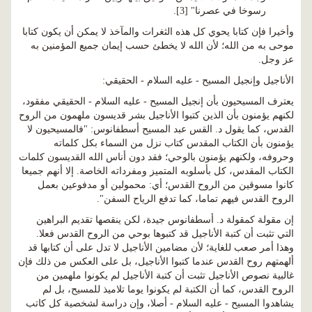
رسوخا في عصرنا" [3].
وأخيرا فإن كتابا يحوي كل هذه الثغرات والمآخذ لا يمكن أن يكون كتابا
موحى به من الله؛ لأن الله لا يخطئ حسب إيمان جميع المؤمنين به
عز وجل.
الأناجيل وإنجيل المسيح - عليه السلام - الحقيقي:
يعترف المسيحيون بأن إنجيل المسيح - عليه السلام - الحقيقي مفقود،
لكنهم يؤمنون بأن الذين كتبوا الأناجيل بشر قديسون ملهمون من الروح
القدس، كما يقول د. القس عبد المسيح أسطفانوس: "فالمسيحيون لا
يؤمنون بأن الكتاب المقدس كتاب نزل من السماء بكل كلماته
وحروفه، ولكنهم يؤمنون بالوحي؛ فقد دون أناس الله القديسون كلمات
الكتاب المقدس، كل بأسلوبه المتميز ومفرداته الخاصة. إلا أنهم جميعا
كانوا مسوقين من الروح القدس؛ أي: محمولين أو مدفوعين بعمل
الروح القدس فيهم تماما، كما تدفع الرياح السفن".
إن مقولة كمقولة د. أسطفانوس جيدة، لكن ينقصها تقديم البراهين
التي تثبت أن كتبة الأناجيل قد كتبوها بوحي من الروح القدس فعلا.
وهذا أمر صعب للغاية؛ لأن مضامين الأناجيل لا تدل على أن كتابها قد
ألهمتهم روح القدس عندما كتبوا الأناجيل، بل على العكس من ذلك فإن
غالبية نصوص الأناجيل تثبت أن كتبة الأناجيل لم يكونوا ملهمين من
الروح القدس، كما أن الكتبة لم يكونوا يوما تلاميذ للمسيح، بل لم
يشاهدوا المسيح - عليه السلام - أصلا، وإن دراسة لشخصية كل كاتب