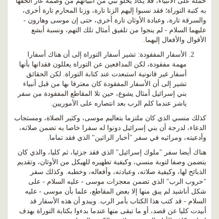
حملة على الأنبياء، فلا يكاد يخلو نبي من أنبيائهم من وصمة عار ألحقها
به كتبة التوراة؛ فقد نسبوا إليهم الزنا تارة، وزنا المحارم تارة أخرى،
والسرقة تارة، وعبادة الأوثان تارة أخرى، حتى إن موسى وهارون -
عليهما السلام - لم ينجوا من تلفيق أمثال تلك التهم، ونسبة أبشع
الأقوال والأفعال إليهما.
الأسفار المفقودة: تشير أسفار التوراة إلى أن هناك أسفارا
مهمة مفقودة، لكن المدافعين عن التوراة يعللون فقدانها بأنها
أسفار غير قانونية استبعدت عند كتابة التوراة. لكن الحقائق
تشير إلى أن الأسفار المفقودة كان معترفا بها من قبل أنبياء
بني إسرائيل أمثال يشوع، حين تلا المقاطع المفقودة من سفر
ياشر عندما كلم الرب بعد انتصاره على الأموريين.
كذلك منسي الذي كان ملتزما بتعاليم موسى، وكثير الصلاة، ومستجاب
الدعاء، لدرجة أن بني إسرائيل دونوا له سفرا خاصا به تضمن صلاته،
وأدعيته، ومراثيه في سفر "أخبار الراثين" الذي فقد تماما.
هناك أيضا سفر "ملوك إسرائيل" الذي فقد جزئيا، ثم كليا، والذي كان
يتضمن وصفا لتوبة منسي، وكيفية تطهيره للهيكل من الأوثان، وتقديم
الذبائح لها، وكيفية صلاته، وعبادته، وأفعاله، وخطبه. وكذلك سفر
"حروب الرب" الذي تضمن معجزات موسى - عليه السلام - على
شكل أناشيد لم يبق منها إلا بعض المقاطع، علما بأن موسى - عليه
السلام - قد كتب هذا الكتاب بأمر الرب. ويبدو أن هذه الأسفار قد
أبيدت كليا عن قصد، أو ما تبقى منها عندما بدءوا بكتابة التوراة بهدف