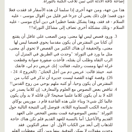
إضاعة كافة الأدلة التي تبين تلاعب الكتبة بالتوراة.
هذا من جهة، ومن جهة أخرى إذا سلمنا أن هذه الأسفار قد فقدت فعلا
دون قصد؛ فإن ذلك يعني أن جزءا غير قليل من أقوال موسى - عليه
السلام - قد فقد، وهذا يشكل نقصا خطيرا في دين أتباع موسى - عليه
السلام - وتلك مشكلة أخرى تضاف إلى مشاكل التوراة!!!
ورود قصص ليس لها معنى: ومن الصعب على عاقل أن يقتنع
أن كتابا من المفترض أن يكون مقدسا يحوي قصصا ليس لها
معنى، والحقيقة أن هناك الكثير من القصص لا تحوي أي معنى،
مثل ما ورد في التوراة: "وحدث في الطريق في المنزل أن
الرب التقاه وطلب أن يقتله، فأخذت صفورة صوانة وقطعت
غرلة ابنها ومست رجليه، فقالت: إنك عريس دم لي، فانفك
عنه. حينئذ قالت: عريس دم من أجل الختان". (الخروج 4: 24 -
26). وقصة كهذه القصة ليست جديرة أن تذكر في كتاب من
المفترض أن يكون وحيا، أو كتبه ملهم بوحي من روح القدس!!
تناقض بعض النصوص مع العلوم والمعارف: إن كلاما يصدر عن
الله لا بد أن يكون كلاما علميا صحيحا؛ لأن قائله لا بد وأن يكون
عالما كل شيء؛ وبناء على هذه القاعدة قام د. موريس بوكاي
بدراسة الكتب السماوية الثلاثة، فتوصل إلى النتيجة التالية حول
التوراة: "بنفس الموضوعية قمت بنفس الفحص على العهد
القديم والأناجيل؛ أما بالنسبة للعهد القديم فلم تكن هناك حاجة
للذهاب إلى أبعد من الكتاب الأول. أي: سفر التكوين. فقد
وجدت مقولات لا يمكن التوفيق بينها وبين أكثر معطيات العلم