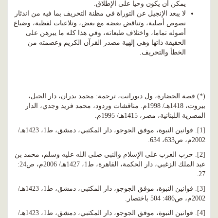
يمكن أن يكون وحيا على الإطلاق.
لا يبعد الإنجيل عن التوراة في مظنة التحريف بما فيه من اندثار
نصوص أصلية، وتناقض بعضه مع بعض، وتلاعبات لفظية، وضياع
أصوله تماما، واختلاف طبعاته، وفي هذا كله ما يبرهن على
الحقيقة ذاتها وهي إلهية مصدر القرآن الكريم وعصمته من
الخطأ والتحريف.
(*) قصة الحضارة، ول ديورانت، ترجمة: محمد بدران، دار الجيل،
بيروت، 1418هـ/ 1998م. مناقشات وردود، محمد فريد وجدي، الدار
المصرية اللبنانية، مصر، 1415هـ/ 1995م.
[1]. قوانين النبوة، موفق الجوجو، دار المكتبي، دمشق، ط1، 1423هـ/
2002م، ص633، 634.
[2]. حرب الغرب على الإسلام والنبي صلى الله عليه وسلم، محمد بن
عبد الملك الزغبي، دار الحكمة، القاهرة، ط1، 1427هـ/ 2006م، ص24:
27.
[3]. قوانين النبوة، موفق الجوجو، دار المكتبي، دمشق، ط1، 1423هـ/
2002م، ص486: 504 باختصار.
[4]. قوانين النبوة، موفق الجوجو، دار المكتبي، دمشق، ط1، 1423هـ/