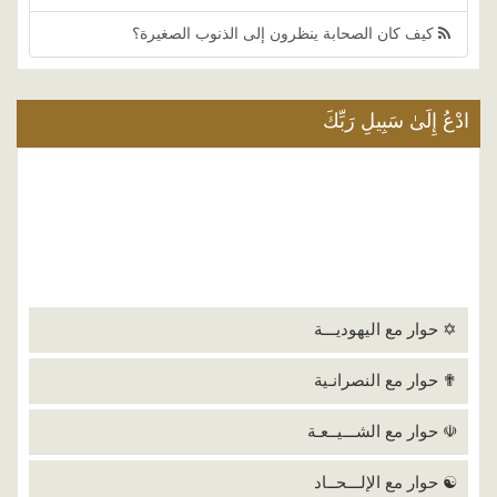
كيف كان الصحابة ينظرون إلى الذنوب الصغيرة؟
ادْعُ إِلَىٰ سَبِيلِ رَبِّكَ
✡ حوار مع اليهوديـــة
✟ حوار مع النصرانـية
☫ حوار مع الشـــيــعـة
☯ حوار مع الإلـــحــاد