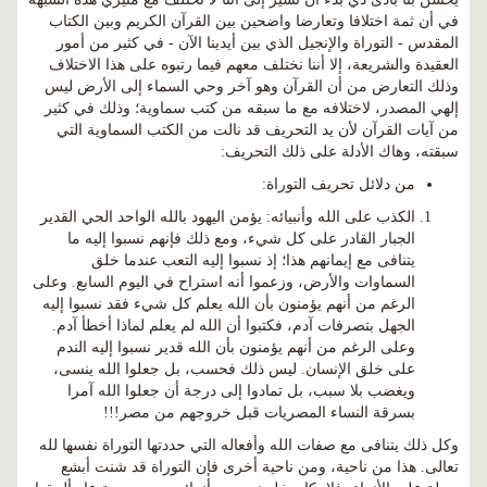
في أن ثمة اختلافا وتعارضا واضحين بين القرآن الكريم وبين الكتاب
المقدس - التوراة والإنجيل الذي بين أيدينا الآن - في كثير من أمور
العقيدة والشريعة، إلا أننا نختلف معهم فيما رتبوه على هذا الاختلاف
وذلك التعارض من أن القرآن وهو آخر وحي السماء إلى الأرض ليس
إلهي المصدر، لاختلافه مع ما سبقه من كتب سماوية؛ وذلك في كثير
من آيات القرآن لأن يد التحريف قد نالت من الكتب السماوية التي
سبقته، وهاك الأدلة على ذلك التحريف:
من دلائل تحريف التوراة:
الكذب على الله وأنبيائه: يؤمن اليهود بالله الواحد الحي القدير
الجبار القادر على كل شيء، ومع ذلك فإنهم نسبوا إليه ما
يتنافى مع إيمانهم هذا؛ إذ نسبوا إليه التعب عندما خلق
السماوات والأرض، وزعموا أنه استراح في اليوم السابع. وعلى
الرغم من أنهم يؤمنون بأن الله يعلم كل شيء فقد نسبوا إليه
الجهل بتصرفات آدم، فكتبوا أن الله لم يعلم لماذا أخطأ آدم.
وعلى الرغم من أنهم يؤمنون بأن الله قدير نسبوا إليه الندم
على خلق الإنسان. ليس ذلك فحسب، بل جعلوا الله ينسى،
ويغضب بلا سبب، بل تمادوا إلى درجة أن جعلوا الله آمرا
بسرقة النساء المصريات قبل خروجهم من مصر!!!
وكل ذلك يتنافى مع صفات الله وأفعاله التي حددتها التوراة نفسها لله
تعالى. هذا من ناحية، ومن ناحية أخرى فإن التوراة قد شنت أبشع