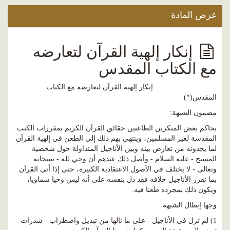
عرض المادة
إنكار إلهية القرآن لتعارضه
مع الكتاب المقدس
إنكار إلهية القرآن لتعارضه مع الكتاب
المقدس(*)
مضمون الشبهة:
يحاكم بعض المنكرين الطاعنين حقائق القرآن الكريم بمقررات الكتب
المقدسة لغير المسلمين، وينتهي بهم ذلك إلى الطعن في إلهية القرآن
لما يجدونه من تعارض بينه وبين الأناجيل المتداولة حول شخصية
المسيح - عليه السلام - وأصل ذلك عندهم أن وحي لله - سبحانه
وتعالى - لا يختلف في الأصول الاعتقادية الكبيرة، حتى إذا أتى القرآن
بما تقرر الأناجيل خلافه فقد دل بنفسه على أنه ليس وحيا سماويا،
ويكون ذلك بمجرده طعنا فيه.
وجها إبطال الشبهة:
1) لم تزل في الأناجيل - على ما نالها من تبديل واضطراب - شذرات