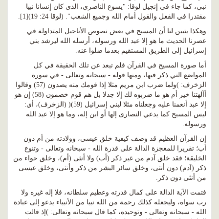
نبي، كما جاء في إنجيل لوقا: "يسوع الناصري، الذي كان إنسانا نبيا
مقتدرا في الفعل والقول أمام الله وجميع الشعب". (لوقا 24: 19)[1].
وهكذا يتبين لنا أن المسيح في بعض نصوص الأناجيل المتداولة في
عصرنا الحديث ما هو إلا عبد الله ورسوله، أرسله الله ليرشد بني
إسرائيل إلى الطريق المستقيم بعدما ضلوا عنه.
أما صورة المسيح في القرآن فلم تبعد عن تلك الحقيقة في كل
المواضع التي ذكر فيها، ومنها قوله - سبحانه وتعالى - في سورة
الزخرف: )ولما ضرب ابن مريم مثلا إذا قومك منه يصدون (57) وقالوا
أآلهتنا خير أم هو ما ضربوه لك إلا جدلا بل هم قوم خصمون (58) إن هو
إلا عبد أنعمنا عليه وجعلناه مثلا لبني إسرائيل (59)( (الزخرف)، أي:
ليس المسيح كما يدعي النصارى إلها أو ابن إله، وما هو إلا عبد الله
ورسوله.
إن القرآن العظيم قد وصف كيفية خلق عيسى، وولادته من أم دون
أب؛ تقريرا للمعجزة الدالة على قدرة الله - سبحانه وتعالى - وتنوع
الخليقة؛ فقد خلق آدم من غير ذكر (أب) ولا أنثى (أم)، وخلق حواء من
ذكر (آدم) دون أنثى، وخلق سائر البشر من ذكر وأنثى، وخلق عيسى
من أنثى دون ذكر.
فتمت الآية الدالة على كمال قدرته وعظيم سلطانه، فلا إله غيره ولا
رب سواه، وليجعله كذلك رحمة من الله نبيا من الأنبياء يدعو إلى عبادة
الله - سبحانه وتعالى - وتوحيده، كما قال سبحانه وتعالى: )إذ قالت