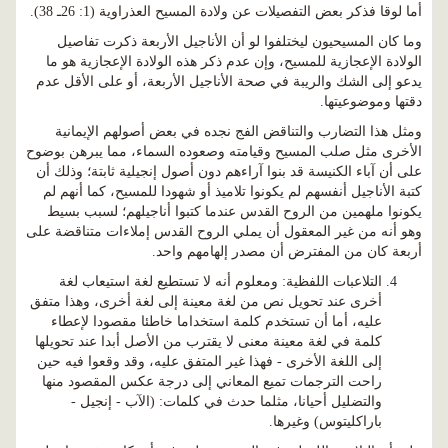
أما لوقا فذكر بعض التفصيلات عن ولادة المسيح العذراوية (1: 26ـ 38).
وما كان المسيحيون ليختلفوا لو أن الأناجيل الأربعة ذكرت تفاصيل
الولادة الإعجازية للمسيح، وإن عدم ذكر هذه الولادة الإعجازية هو ما
يدعو إلى الشك والريبة في صحة الأناجيل الأربعة، أو على الأقل عدم
دقتها وموضوعيتها.
ومثل هذا التضارب والتناقض الفج نجده في بعض أصولهم الإيمانية
الأخرى مثل صلب المسيح وقيامته وصعوده السماء، مما يبرهن بوضوح
على أن آباء الكنيسة قد بنوا آراءهم دون أصول إنجيلية ثابتة؛ وذلك أن
كتبة الأناجيل أنفسهم لم يكونوا تلاميذ أو شهودا للمسيح، كما أنهم لم
يكونوا ملهمين من الروح القدس عندما كتبوا أناجيلهم؛ لسبب بسيط
وهو أنه من غير المعقول أن يملي الروح القدس إملاءات متناقضة على
أربعة كان من المفترض أن مصدر إلهامهم واحد.
التلاعبات اللفظية: ومعلوم أنه لا تستطيع لغة استيعاب لغة
أخرى عند تحويل نص من لغة معينة إلى لغة أخرى، وهذا متفق
عليه، أما أن تستخدم كلمة استخداما خاطئا مقصودا لإعطاء
كلمة في لغة معينة معنى لا يقترب من الأصل أبدا عند تحويلها
إلى اللغة الأخرى - فهذا غير المتفق عليه، وقد وقعوا فيه حين
راحت الترجمات تميع المعاني إلى درجة عكس المقصود منها
والتضليل أحيانا، مثلما حدث في كلمات: (الآب - إنجيل -
باراكليتوس) وغيرها.