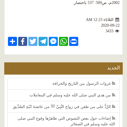
2002م، ص509: 537 باختصار.
الثلاثاء AM 12:23
2020-09-22
3433
Share
Facebook
Twitter
Telegram
Facebook
WhatsApp
Print
Messenger
الجديد
غزوات الرسول بين التاريخ والخرافة
من هدي النبي صلى الله عليه وسلم في المعاملات
الرَّدُّ على من طعن في زواج النَّبِيِّ ﷺ من عائشةَ ابْنَةِ الصِّدِّيق
إضاءات حول بعض النصوص التي ظاهرُها وقوع النبي صلى
الله عليه وسلم في الصغائر