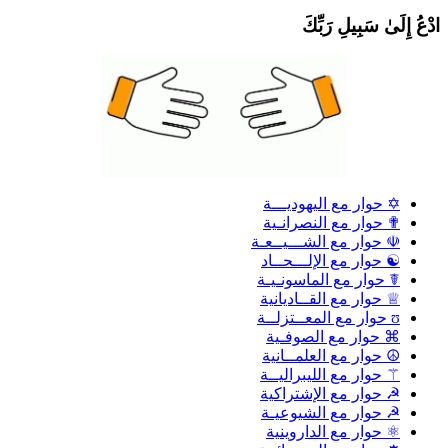
دْعُ إِلَىٰ سَبِيلِ رَبِّكَ
✡ حوار مع اليهوديـــة
✟ حوار مع النصرانـية
☫ حوار مع الشـــيــعـة
☯ حوار مع الإلـــحــاد
☤ حوار مع الماسونـيـة
♕ حوار مع القــاديانية
ʊ حوار مع المعــتزلــة
⌘ حوار مع الصوفـية
☮ حوار مع العلمــانية
⚚ حوار مع الليبراليــة
☭ حوار مع الإشتراكية
☭ حوار مع الشيوعيـة
⚛ حوار مع الداروينية