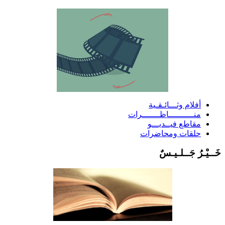
أفلام وثـــائـقـية
منــــــــــاظـــــــرات
مقاطع فيــديـــو
حلقات ومحاضرات
َــيْـرُ جَــلـيـسٌ