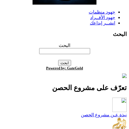
جهود منظمات
جهود الأفــراد
انشــر إبداعك
لبحث
البحث
Powered by: GateGold
عرّف على مشروع الحصن
بذة عـن مشروع الحصن