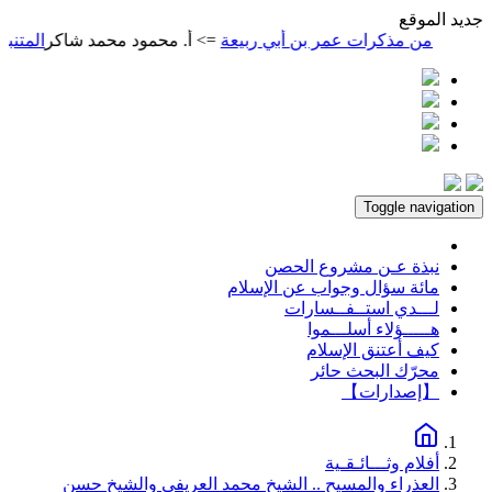
ديد الموقع
من مذكرات عمر بن أبي ربيعة
=> أ. محمود محمد شاكر
المتنبي
=> أ
Toggle navigation
نبذة عـن مشروع الحصن
مائة سؤال وجواب عن الإسلام
لـــدي استــفــسارات
هـــــؤلاء أسلـــموا
كيف أعتنق الإسلام
محرّك البحث حائر
【إصدارات】
أفلام وثـــائـقـية
العذراء والمسيح .. الشيخ محمد العريفي والشيخ حسن