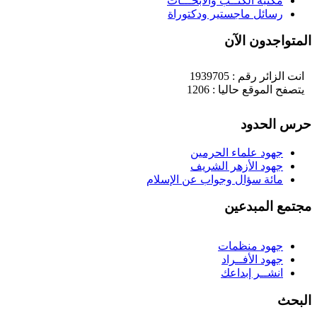
مكتبة الكتــب والأبحـــاث
رسائل ماجستير ودكتوراة
لمتواجدون الآن
انت الزائر رقم : 1939705
يتصفح الموقع حاليا : 1206
رس الحدود
جهود علماء الحرمين
جهود الأزهر الشريف
مائة سؤال وجواب عن الإسلام
جتمع المبدعين
جهود منظمات
جهود الأفــراد
انشــر إبداعك
لبحث