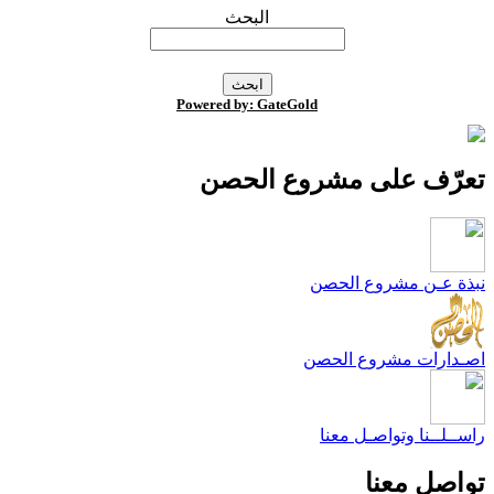
البحث
Powered by: GateGold
عرّف على مشروع الحصن
بذة عـن مشروع الحصن
صـدارات مشروع الحصن
اســلــنا وتواصـل معنا
واصل معنا