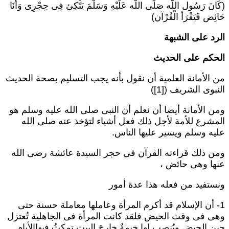
كَانَ رَسُول اللَّه صَلَّى اللَّه عَلَيْهِ وَسَلَّمَ يَتَّكِئ فِى حِجْرِى وَأَنَا
َائِض فَيَقْرَأ الْقُرْآن)
لرد على الشبهة
لحكم على الحديث
ن الأمانة العلمية أن نقول بأنه يجب التسليم بصحة الحديث
لنبوى الشريف ([1])
من الأمانة أيضا أن نعلم أن النبى صلى الله عليه وسلم هو
لمشرع للأمة لأجل ذلك فعل أشياء لتؤخذ عنه صلى الله
ليه وسلم ويسير عليها الناس.
من ذلك قراءته القرآن فى حجر السيدة عائشة رضى الله
نها وهى حائض ،
نستفيد من فعله هذا عدة أمور
1- أن الإسلام قد أكرم المرأة وعاملها معاملة حسنة حتى
هى فى وقت الحيض فلقد كانت المرأة فى الجاهلية تُعتزل
ين الحيض ويُنصب لها خيمةٌ خارجَ البيتِ تمكثُ فيهاالأيام