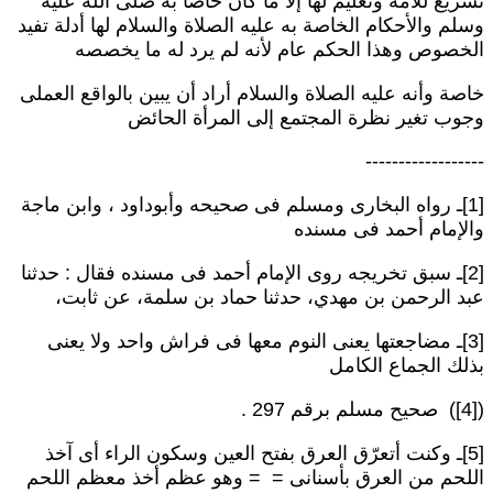
شريع للأمة وتعليم لها إلا ما كان خاصا به صلى الله عليه
سلم والأحكام الخاصة به عليه الصلاة والسلام لها أدلة تفيد
لخصوص وهذا الحكم عام لأنه لم يرد له ما يخصصه
اصة وأنه عليه الصلاة والسلام أراد أن يبين بالواقع العملى
جوب تغير نظرة المجتمع إلى المرأة الحائض
-----------------
[1]ـ رواه البخارى ومسلم فى صحيحه وأبوداود ، وابن ماجة
الإمام أحمد فى مسنده
[2]ـ سبق تخريجه روى الإمام أحمد فى مسنده فقال : حدثنا
بد الرحمن بن مهدي، حدثنا حماد بن سلمة، عن ثابت،
[3]ـ مضاجعتها يعنى النوم معها فى فراش واحد ولا يعنى
ذلك الجماع الكامل
 مسلم برقم 297 .
[5]ـ وكنت أتعرّق العرق بفتح العين وسكون الراء أى آخذ
للحم من العرق بأسنانى = = وهو عظم أخذ معظم اللحم