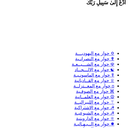
دْعُ إِلَىٰ سَبِيلِ رَبِّكَ
✡ حوار مع اليهوديـــة
✟ حوار مع النصرانـية
☫ حوار مع الشـــيــعـة
☯ حوار مع الإلـــحــاد
☤ حوار مع الماسونـيـة
♕ حوار مع القــاديانية
ʊ حوار مع المعــتزلــة
⌘ حوار مع الصوفـية
☮ حوار مع العلمــانية
⚚ حوار مع الليبراليــة
☭ حوار مع الإشتراكية
☭ حوار مع الشيوعيـة
⚛ حوار مع الداروينية
✸ حوار مع الــبـهـائيـة