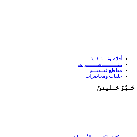
أفلام وثـــائـقـية
منــــــــــاظـــــــرات
مقاطع فيــديـــو
حلقات ومحاضرات
َــيْـرُ جَــلـيـسٌ