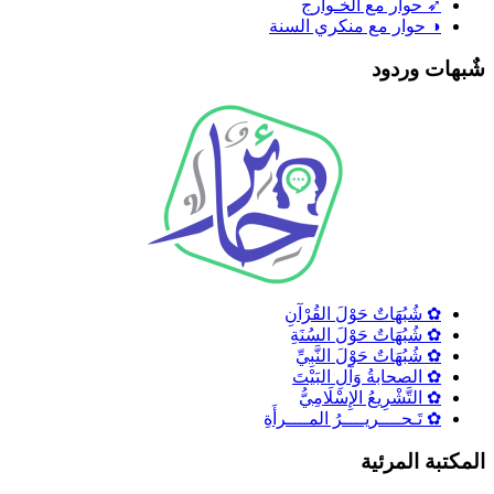
➶ حوار مع الخـوارج
◑ حوار مع منكري السنة
ٌبهات وردود
✿ شُبُهَاتٌ حَوْلَ القُرْآنِ
✿ شُبُهَاتٌ حَوْلَ السُنَةِ
✿ شُبُهَاتٌ حَوْلَ النَّبِيِّ
✿ الصحابةُ وَآلِ البَيْتَ
✿ التَّشْرِيعُ الإِسْلَامِيُّ
✿ تَـحــــريــــرُ المــــرأَةِ
لمكتبة المرئية