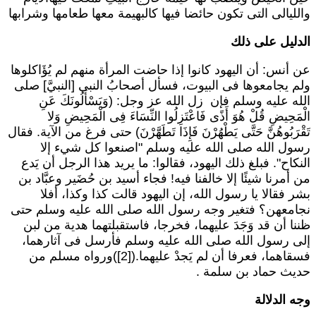
الليالى التى تكون حائضا فيها كالبهيمة معها طعامها وشرابها
لدليل على ذلك
ن أنس: أن اليهود كانوا إذا حاضت المرأة منهم لم يُؤَاكلوها
لم يجامعوها فى البيوت، فسأل أصحابُ النبى [النبيَّ] صلى
لله عليه وسلم فإن زل الله عز وجل: (وَيَسْأَلُونَكَ عَنِ
لْمَحِيضِ قُلْ هُوَ أَذًى فَاعْتَزِلُوا النِّسَاءَ فِى الْمَحِيضِ وَلا
َقْرَبُوهُنَّ حَتَّى يَطْهُرْنَ فَإِذَا تَطَهَّرْنَ) حتى فرغ من الآية. فقال
سول الله صلى الله عليه وسلم "اصنعوا كل شيء إلا
لنكاح". فبلغ ذلك اليهود، فقالوا: ما يريد هذا الرجل أن يَدع
ن أمرنا شيئًا إلا خالفنا فيه! فجاء أسيد بن حُضَير وعبَّاد بن
شر فقالا يا رسول الله، إن اليهود قالت كذا وكذا، أفلا
جامعهن؟ فتغير وجه رسول الله صلى الله عليه وسلم حتى
ننا أن قد وَجَدَ عليهما، فخرجا، فاستقبلتهما هدية من لبن
لى رسول الله صلى الله عليه وسلم فأرسل فى آثارهما،
فسقاهما، فعرفا أن لم يَجدْ عليهما.([2])ورواه مسلم من
ديث حماد بن سلمة .
جه الدلالة