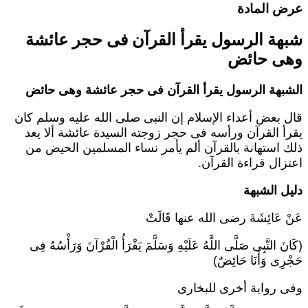
رض المادة
بهة الرسول يقرأ القرآن فى حجر عائشة
هى حائض
لشبهة
الرسول يقرأ القرآن فى حجر عائشة وهى حائض
ال بعض أعداء الإسلام إن النبى صلى الله عليه وسلم كان
قرأ القرآن ورأسه فى حجر زوجته السيدة عائشة ألا يعد
لك استهانة بالقرآن ألم يأمر نساء المسلمين الحيض من
عتزال قراءة القرآن.
ليل الشبهة
َنْ عَائِشَةَ رضى الله عنها قَالَتْ
كَانَ النَّبِى صَلَّى اللَّهُ عَلَيْهِ وَسَلَّمَ يَقْرَأُ الْقُرْآنَ وَرَأْسُهُ فِى
َجْرِى وَأَنَا حَائِضٌ)
فى رواية أخرى للبخارى