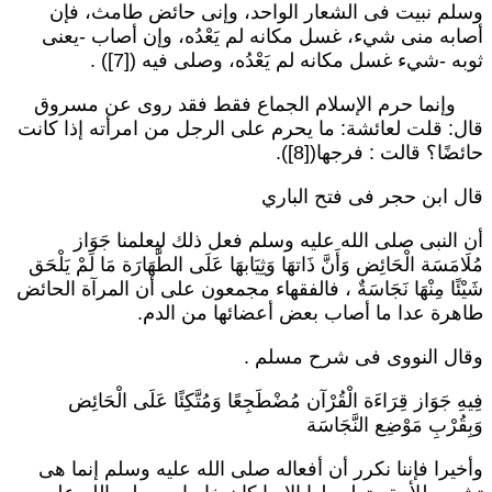
سلم نبيت فى الشعار الواحد، وإنى حائض طامث، فإن
صابه منى شيء، غسل مكانه لم يَعْدُه، وإن أصاب -يعنى
وبه -شيء غسل مكانه لم يَعْدُه، وصلى فيه ([7]) .
إنما حرم الإسلام الجماع فقط فقد روى عن مسروق
ال: قلت لعائشة: ما يحرم على الرجل من امرأته إذا كانت
ائضًا؟ قالت : فرجها([8]).
ال ابن حجر فى فتح الباري
ن النبى صلى الله عليه وسلم فعل ذلك ليعلمنا جَوَاز
ُلَامَسَة الْحَائِض وَأَنَّ ذَاتهَا وَثِيَابهَا عَلَى الطَّهَارَة مَا لَمْ يَلْحَق
َيْئًا مِنْهَا نَجَاسَةٌ ، فالفقهاء مجمعون على أن المرآة الحائض
اهرة عدا ما أصاب بعض أعضائها من الدم.
قال النووى فى شرح مسلم .
ِيهِ جَوَاز قِرَاءَة الْقُرْآن مُضْطَجِعًا وَمُتَّكِئًا عَلَى الْحَائِض
َبِقُرْبِ مَوْضِع النَّجَاسَة
أخيرا فإننا نكرر أن أفعاله صلى الله عليه وسلم إنما هى