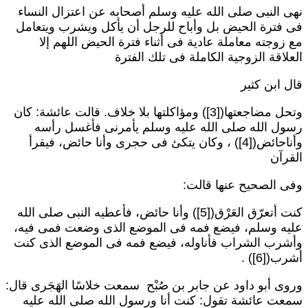
هى النبى صلى الله عليه وسلم أصحابه عن اعتزال النساء
ى فترة الحيض بل وأباح للرجل أن يأكل ويشرب ويتعامل
ع زوجته معاملة عادية فى أثناء فترة الحيض اللهم إلا
لعلاقة الزوجية الكاملة فى تلك الفترة
ال ابن كثير
وتحل مضاجعتها([3]) ومؤاكلتها بلا خلاف. قالت عائشة: كان
سول الله صلى الله عليه وسلم يأمرنى فأغسل رأسه
وأناحائض([4]) ، وكان يتكئ فى حجرى وأنا حائض، فيقرأ
لقرآن
فى الصحيح عنها قالت:
كنت أتعرّق العَرْق([5]) وأنا حائض، فأعطيه النبى صلى الله
ليه وسلم، فيضع فمه فى الموضع الذى وضعت فمى فيه،
أشرب الشراب فأناوله، فيضع فمه فى الموضع الذى كنت
شرب([6]) .
روى أبو داود عن جابر بن صُبْح سمعت خلاسًا الهَجَرى قال:
معت عائشة تقول: كنت أنا ورسول الله صلى الله عليه