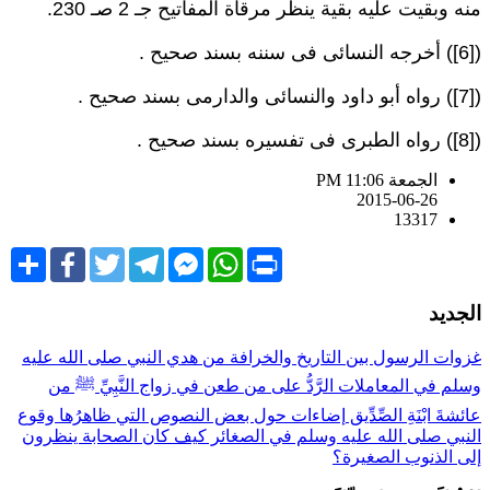
نه وبقيت عليه بقية ينظر مرقاة المفاتيح جـ 2 صـ 230.
سائى فى سننه بسند صحيح .
د والنسائى والدارمى بسند صحيح .
رى فى تفسيره بسند صحيح .
الجمعة PM 11:06
2015-06-26
13317
Share
Facebook
Twitter
Telegram
Facebook
WhatsApp
Print
Messenger
لجديد
زوات الرسول بين التاريخ والخرافة
من هدي النبي صلى الله عليه
سلم في المعاملات
الرَّدُّ على من طعن في زواج النَّبِيِّ ﷺ من
ائشةَ ابْنَةِ الصِّدِّيق
إضاءات حول بعض النصوص التي ظاهرُها وقوع
لنبي صلى الله عليه وسلم في الصغائر
كيف كان الصحابة ينظرون
لى الذنوب الصغيرة؟