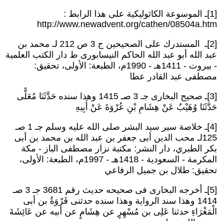
[1]ـ الموسوعة الكاثوليكية على هذا الرابط :
http://www.newadvent.org/cathen/08504a.ht
[2]ـ المستدرك على الصحيحين ج 3 ص 212 لـ محمد بن
بد الله أبو عبد الله الحاكم النيسابورى ط دار الكتب العلمية
- بيروت - 1411هـ - 1990م، الطبعة: الأولى، تحقيق:
صطفى عبد القادر عطا
[3]ـ صحيح البخارى جـ 3 صـ 1415 وهذا سنده حَدَّثَنَا مُعَلًّى
َدَّثَنَا وُهَيْبٌ عَنْ هِشَامِ بْنِ عُرْوَةَ عَنْ أَبِيهِ
[4]ـ خلاصة سير سيد البشر صلى الله عليه وسلم جـ 1 صـ
125لـ محب الدين أبى جعفر بن عبد الله بن محمد بن أبى
كر الطبري، دار النشر: مكتبة نزار مصطفى الباز - مكة
المكرمة - السعودية - 1418هـ - 1997م، الطبعة: الأولى،
حقيق: طلال بن جميل الرفاعي
[5]ـ أخرجه البخارى فى صحيحه حديث رقم 3681 جـ 3 صـ
1414 وهذا سند الرواية وهذا سنده حدثنى فَرْوَةُ بن أبى
لْمَغْرَاءِ حدثنا عَلِى بن مُسْهِرٍ عن هِشَامٍ عن أبيه عن عَائِشَةَ