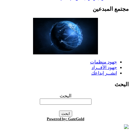
جتمع المبدعين
جهود منظمات
جهود الأفــراد
انشــر إبداعك
لبحث
البحث
Powered by: GateGold