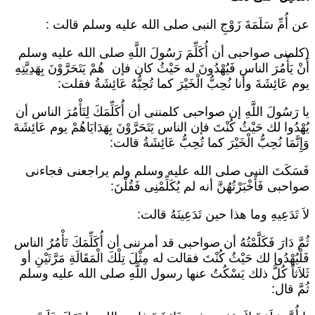
ن أُمِّ سَلَمَةَ زَوْجِ النبى صلى الله عليه وسلم قالت :
كلمنى صواحبى أن أُكَلِّمَ رَسُولَ اللَّهِ صلى الله عليه وسلم
َنْ يَأْمُرَ الناس فَيُهْدُونَ له حَيْثُ كان فإن هُمْ يَتَحَرَّوْنَ بِهَدِيَّتِهِ
وم عَائِشَةَ وأنا نُحِبُّ الْخَيْرَ كما تُحِبُّهُ عَائِشَةُ فقلت:
ا رَسُولَ اللَّهِ إن صواحبى كلمننى أن أُكَلِّمَكَ لِتَأْمُرَ الناس أن
ُهْدُوا لك حَيْثُ كُنْتَ فإن الناس يَتَحَرَّوْنَ بِهَدَايَاهُمْ يوم عَائِشَةَ
َإِنَّمَا نُحِبُّ الْخَيْرَ كما تُحِبُّ عَائِشَةُ قالت:
َسَكَتَ النبى صلى الله عليه وسلم ولم يراجعنى فجاءنى
واحبى فَأَخْبَرْتُهُنَّ أنه لم يُكَلِّمْنِى فَقُلْنَ:
اَ تَدَعِيهِ وما هذا حين تَدَعِينَهُ قالت:
ُمَّ دَارَ فَكَلَّمْتُهُ أن صواحبى قد أمرننى أن أُكَلِّمَكَ تَأْمُرُ الناس
َلْيُهْدُوا لك حَيْثُ كُنْتَ فقالت له مِثْلَ تِلْكَ الْمَقَالَةِ مَرَّتَيْنِ أو
َلاَثاً كُلُّ ذلك يَسْكُتُ عنها رسول اللَّهِ صلى الله عليه وسلم
ُمَّ قال: