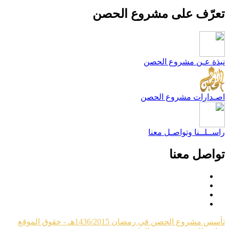
عرّف على مشروع الحصن
بذة عـن مشروع الحصن
صـدارات مشروع الحصن
اســلــنا وتواصـل معنا
واصل معنا
تأسس مشروع الحصن في رمضان 1436/2015هـ - حقوق الموقع