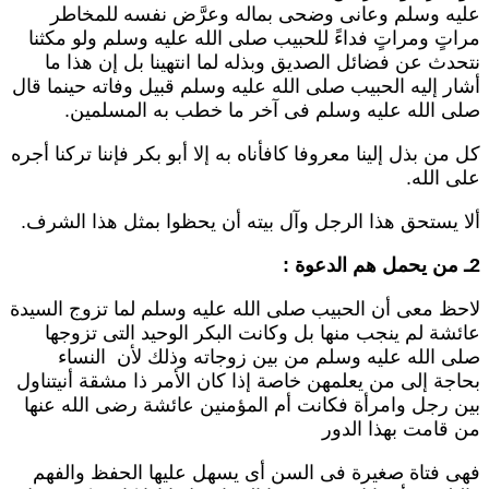
ليه وسلم وعانى وضحى بماله وعرَّض نفسه للمخاطر
راتٍ ومراتٍ فداءً للحبيب صلى الله عليه وسلم ولو مكثنا
تحدث عن فضائل الصديق وبذله لما انتهينا بل إن هذا ما
شار إليه الحبيب صلى الله عليه وسلم قبيل وفاته حينما قال
لى الله عليه وسلم فى آخر ما خطب به المسلمين.
ل من بذل إلينا معروفا كافأناه به إلا أبو بكر فإننا تركنا أجره
لى الله.
لا يستحق هذا الرجل وآل بيته أن يحظوا بمثل هذا الشرف.
ل هم الدعوة :
احظ معى أن الحبيب صلى الله عليه وسلم لما تزوج السيدة
ائشة لم ينجب منها بل وكانت البكر الوحيد التى تزوجها
لى الله عليه وسلم من بين زوجاته وذلك لأن النساء
حاجة إلى من يعلمهن خاصة إذا كان الأمر ذا مشقة أنيتناول
ين رجل وامرأة فكانت أم المؤمنين عائشة رضى الله عنها
ن قامت بهذا الدور
هى فتاة صغيرة فى السن أى يسهل عليها الحفظ والفهم