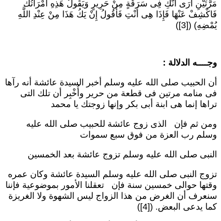
َرَّتَيْنِ أَرَى أَنَّكِ فِى سَرَقَةٍ مِنْ حَرِيرٍ وَيَقُولُ هَذِهِ امْرَأَتُكَ
َاكْشِفْ عَنْهَا فَإِذَا هِى أَنْتِ فَأَقُولُ إِنْ يَكُ هَذَا مِنْ عِنْدِ اللَّهِ
ُمْضِهِ) ([3])
جــــه الدلالة :
ن الحبيب صلى الله عليه وسلم أخبر السيدة عائشة أنه رآها
ى منامه مرتين فى قطعة من حرير وأُخْبِر أن تلك التى
راها إنما هى ابنة أبى بكر وإنها زوجتك يا محمد
من ثم فإن الذى زوج عائشة للحبيب صلى الله عليه
سلم رب العزة من فوق سبع سموات
لنبى صلى الله عليه وسلم تزوج عائشة بعد الخمسين
زوج النبى صلى الله عليه وسلم السيدة عائشة وكان عمره
قتها حوالى خمسين سنة فإن تعقلنا الأمور بموضوعية فإننا
نعرف أن الغرض من هذا الزواج ليس الشهوة ولا الغريزة
ما يدعى البعض. ([4])