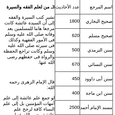
سم المرجع
عدد الأحاديث
3ـ من لعلم الفقه والسيرة
تشير كتب السيرة والفقه
1800
حيح البخاري
إلى أن السيدة عائشة كانت
مرجعا هاما للمسلمين بعد
وفاته صلى الله عليه وسلم
620
حيح مسلم
فى الأمور الفقهية وكذلك
فى سيرته صلى الله عليه
500
نن الترمذي
وسلم وكانت تراجع الحفظة
والرواة فى حفظهم رضى
الله عنها.
670
نن النسائي
450
نن أبى داوود
قال الإمام الزهرى رحمه
الله:
400
نن ابن ماجة
لو جمع علم عائشة إلى علم
أمهات المؤمنين بل إلى علم
2500
سند الإمام أحمد
النساء كافة لرجح علم
عائشة رضى الله عنها.