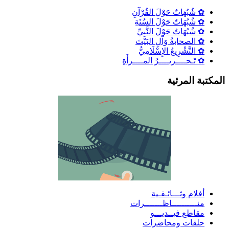
✿ شُبُهَاتٌ حَوْلَ القُرْآنِ
✿ شُبُهَاتٌ حَوْلَ السُنَةِ
✿ شُبُهَاتٌ حَوْلَ النَّبِيِّ
✿ الصحابةُ وَآلِ البَيْتَ
✿ التَّشْرِيعُ الإِسْلَامِيُّ
✿ تَـحــــريــــرُ المــــرأَةِ
لمكتبة المرئية
أفلام وثـــائـقـية
منــــــــــاظـــــــرات
مقاطع فيــديـــو
حلقات ومحاضرات