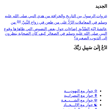
لجديد
زوات الرسول بين التاريخ والخرافة
من هدي النبي صلى الله عليه
سلم في المعاملات
الرَّدُّ على من طعن في زواج النَّبِيِّ ﷺ من
ائشةَ ابْنَةِ الصِّدِّيق
إضاءات حول بعض النصوص التي ظاهرُها وقوع
لنبي صلى الله عليه وسلم في الصغائر
كيف كان الصحابة ينظرون
لى الذنوب الصغيرة؟
دْعُ إِلَىٰ سَبِيلِ رَبِّكَ
✡ حوار مع اليهوديـــة
✟ حوار مع النصرانـية
☫ حوار مع الشـــيــعـة
☯ حوار مع الإلـــحــاد