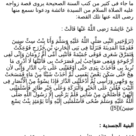
ا جاء فى كثير من كتب السنة الصحيحة يروى قصة زواجه
ليه الصلاة السلام من السيدة عائشة ودعونا نسمع منها
ضى الله عنها تلك القصة:
َنْ عَائِشَةَ رَضِى اللَّهُ عَنْهَا قَالَتْ :
تَزَوَّجَنِى النَّبِى صَلَّى اللَّهُ عَلَيْهِ وَسَلَّمَ وَأَنَا بِنْتُ سِتِّ سِنِينَ
َقَدِمْنَا الْمَدِينَةَ فَنَزَلْنَا فِى بَنِى الْحَارِثِ بْنِ خَزْرَجٍ فَوُعِكْتُ
َتَمَرَّقَ شَعَرِى فَوَفَى جُمَيْمَةً فَأَتَتْنِى أُمِّى أُمُّ رُومَانَ وَإِنِّى لَفِى
ُرْجُوحَةٍ وَمَعِى صَوَاحِبُ لِى فَصَرَخَتْ بِى فَأَتَيْتُهَا لَا أَدْرِى مَا
ُرِيدُ بِى فَأَخَذَتْ بِيَدِى حَتَّى أَوْقَفَتْنِى عَلَى بَابِ الدَّارِ وَإِنِّى لأن
ِجُ حَتَّى سَكَنَ بَعْضُ نَفَسِى ثُمَّ أَخَذَتْ شَيْئًا مِنْ مَاءٍ فَمَسَحَتْ
ِهِ وَجْهِى وَرَأْسِى ثُمَّ أَدْخَلَتْنِى الدَّارَ فَإِذَا نِسْوَةٌ مِنْ الْأَنْصَارِ فِى
لْبَيْتِ فَقُلْنَ عَلَى الْخَيْرِ وَالْبَرَكَةِ وَعَلَى خَيْرِ طَائِرٍ فَأَسْلَمَتْنِى
ِلَيْهِنَّ فَأَصْلَحْنَ مِنْ شَأْنِى فَلَمْ يَرُعْنِى إِلَّا رَسُولُ اللَّهِ صَلَّى
للَّهُ عَلَيْهِ وَسَلَّمَ ضُحًى فَأَسْلَمَتْنِى إِلَيْهِ وَأَنَا يَوْمَئِذٍ بِنْتُ تِسْعِ
ِنِينَ)([5])
لبنية الجسدية :