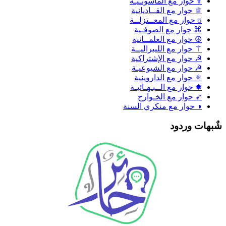
☤ حوار مع الماسونـيـة
♕ حوار مع القــاديانية
ʊ حوار مع المعــتزلــة
⌘ حوار مع الصوفـية
☮ حوار مع العلمــانية
⚚ حوار مع الليبراليــة
☭ حوار مع الإشتراكية
☭ حوار مع الشيوعيـة
⚛ حوار مع الداروينية
✸ حوار مع الــبـهـائيـة
➶ حوار مع الخـوارج
◑ حوار مع منكري السنة
ٌبهات وردود