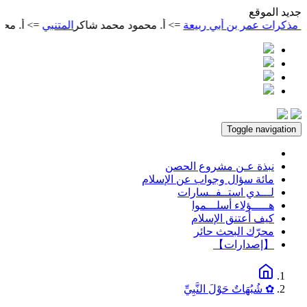
ديد الموقع
مر بن أبي ربيعة
=> أ. محمود محمد شاكر
المتنبي
=> أ. محمود محمد 
Toggle navigation
نبذة عـن مشروع الحصن
مائة سؤال وجواب عن الإسلام
لـــدي استــفــسارات
هـــــؤلاء أسلـــموا
كيف أعتنق الإسلام
محرّك البحث حائر
【إصدارات】
✿ شُبُهَاتٌ حَوْلَ النَّبِيِّ