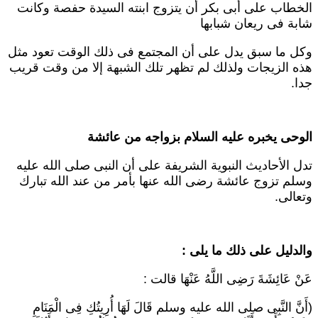
لخطاب على أبى بكر أن يتزوج ابنته السيدة حفصة وكانت
ابة فى ريعان شبابها
كل ما سبق يدل على أن المجتمع فى ذلك الوقت تعود مثل
ذه الزيجات ولذلك لم تظهر تلك الشبهة إلا من وقت قريب
دا.
لوحى يخبره عليه السلام بزواجه من عائشة
دل الأحاديث النبوية الشريفة على أن النبى صلى الله عليه
سلم تزوج عائشة رضى الله عنها بأمر من عند الله تبارك
تعالى.
الدليل على ذلك ما يلى :
َنْ عَائِشَةَ رَضِى اللَّهُ عَنْهَا قالت :
أَنَّ النَّبِى صلى الله عليه وسلم قَالَ لَهَا أُرِيتُكِ فِى الْمَنَامِ