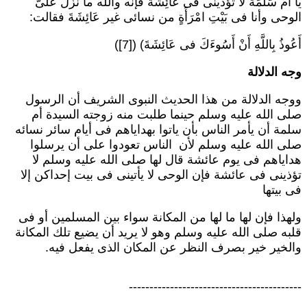
ا أُمَّ سَلَمَةَ لاَ تؤذينى فى عَائِشَةَ فإنه والله ما نَزَلَ عَلَىَّ
لوحى وأنا فى بَيْتِ امْرَأَةٍ من نسائى غير عَائِشَةَ فقالت:
َعُوذُ بِاللَّهِ أَنْ أَسُوءَكَ فى عَائِشَةَ) ([7])
جه الدلالة
وجه الدلالة من هذا الحديث النبوى الشريف أن الرسول
لى الله عليه وسلم حينما طلبت منه زوجته السيدة أم
لمة أن يأمر الناس بأن ياتوا بهداياهم فى أيام سائر نسائه
لى الله عليه وسلم لأن الناس تعودوا على أن يرسلوا
داياهم فى يوم عائشة قال لها صلى الله عليه وسلم لا
ؤذينى فى عائشة فإن الوحى لا يأتينى فى بيت إحداكن إلا
ى بيتها
لهذا فإن لها ما لها من المكانة سواء بين المسلمين أو فى
لبه صلى الله عليه وسلم وهو لا يريد أن يضيع تلك المكانة
الخير خير بصرف النظر عن المكان الذى يفعل فيه.
-----------------------------------------