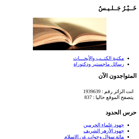
َــيْـرُ جَــلـيـسٌ
مكتبة الكتــب والأبحـــاث
رسائل ماجستير ودكتوراة
لمتواجدون الآن
انت الزائر رقم : 1939639
يتصفح الموقع حاليا : 837
رس الحدود
جهود علماء الحرمين
جهود الأزهر الشريف
مائة سؤال وجواب عن الإسلام