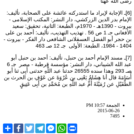
ضى الله عهنا
[6]ـ الإجابة لإيراد ما استدركته عائشة على الصحابة، تأليف:
لإمام بدر الدين الزركشي، دار النشر: المكتب الإسلامى -
بيروت - 1390هـ - 1970م، الطبعة: الثانية، تحقيق: سعيد
الأفغانى جـ 1 ص 56 . تهذيب التهذيب، تأليف: أحمد بن على
ن حجر أبو الفضل العسقلانى الشافعى دار الفكر - بيروت -
 - 1984، الطبعة: الأولى جـ 12 صـ 463
[7]ـ مسند الإمام أحمد بن حنبل، تأليف: أحمد بن حنبل أبو
عبد الله الشيباني، دار النشر: مؤسسة قرطبة - مصر جـ 6
صـ 293 وهذا سنده 26555 حدثنا عبد اللَّهِ حدثنى أَبِى ثنا أبو
ُسَامَةَ قال أنا هِشَامٌ يَعْنِى بن عُرْوَةَ عن عَوْفِ بن الحرث بن
لطُّفَيْلِ عن رُمَيْثَةَ أُمِّ عبد اللَّهِ بن مُحَمَّدِ بن أَبِى عَتِيقٍ
الجمعة PM 10:57
2015-06-26
7495
Share
Facebook
Twitter
Telegram
Facebook
WhatsApp
Print
Messenger