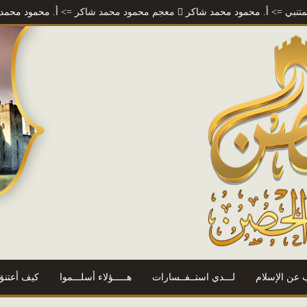
. محمود محمد شاكر
معجم محمود محمد شاكر
=> أ. محمود محمد شاكر
رس
 عن الإسلام
لـــدي استــفــسارات
هـــــؤلاء أسلـــموا
كيف أعتنق 