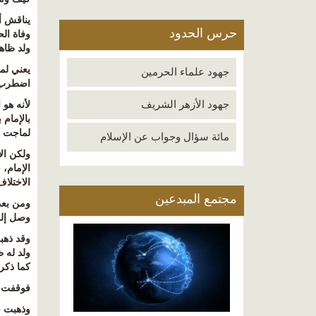
يناقش أ
حرس الحدود
وفاة ال
ولد ظاه
يعني لم
جهود علماء الحرمين
اضطرب أ
جهود الأزهر الشريف
لأنه هو
بالإمام 
لماجت بأ
مائة سؤال وجواب عن الإسلام
ولكن ال
الإمام،
الاختلا
مجتمع المبدعين
وصل إلى
وقد ذهب
ولد له 
كما ذكر 
فوقفت ه
وذهبت ف