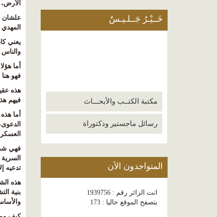
الأرض، 
خَــيْـرُ جَــلـيـسٌ
علشان ب
المهدي ل
يعني كا
والناس 
أما هؤل
فهو هنا 
هذه عقيد
فيهم هذ
مكتبة الكتــب والأبحـــاث
أما هذه
رسائل ماجستير ودكتوراة
الدعوى،
العسكري
فهي شخص
السرية و
المتواجدون الآن
تدعيه إ
هذه الش
بنية الت
انت الزائر رقم : 1939756
والأساس
يتصفح الموقع حاليا : 173
كيف ومت