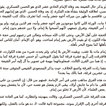
و يذكر حال الشيعة بعد وفاة الإمام الحادي عشر الذي هو الحسن العسكري. يقول:
حسن، لعلاقته الوثيقة بنشأة هذه الفكرة، إذ بعد وفاة الحسن -الذي هو إمامهم 
ر، فاقتسم ما ظهر من ميراثه أخوه جعفر وأمه، كما تعترف بذلك كتب الشيعة ن
ا مات، الورثة اللي كانوا موجودين هم أخوه جعفر وأمه، هم الذين ورثوه، ولم 
مر الشيعة، وتفرق جمعهم، لأنهم أصبحوا بلا إمام، ولا دين عندهم بدون إمام
.
 الحجة على أهل الأرض، وحتى كتاب الله سبحانه وتعالى في زعمهم ليس حجة عندهم
بقاء الكون، إذ لو بقيت الأرض بغير إمام لساخت. وهو -أي الإمام- أمان للناس ك
هلها كما يموج البحر بأهله
.
إمام مات بلا عقب، وبقيت الأرض بلا إمام، ولم يحدث شيء من هذه الكوارث، ف
 فافترقت إلى أربع عشرة فرقة كما يقول النوبختي، أو خمس عشرة فرقة كما ي
ف، إذ هما من القرن الثالث، فمعلوماتهما مهمة في تصوير ما آل إليه أمر الشيع
 عشرين فرقة، فما بالك بما بعده؟
ت هذه الفرق مذاهب شتى في أمر الإمامة. فمنهم من قال: إن الحسن بن علي حي 
ظاهر. ما دام ما جابش أولاد، يبقى لازم يفضل هو نفسه حي، لأن ما ينفعش يمو
بعض العلماء. لأن الأرض لا تخلو من إمام
.
ذه الفرقة على الحسن العسكري، وقالت بمهديته وانتظاره، كما هي العادة عند 
رقة أخرى إلى الإقرار بموته، مجموعة ثانية قالت: لا، ده هو مات بالفعل، ولك