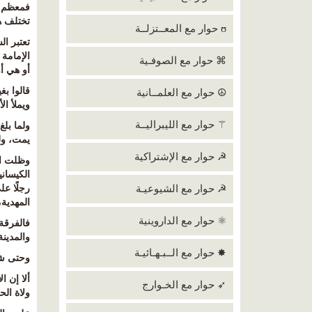
فمعظم ه
تختلف هذ
ʊ حوار مع المعــتزلــة
تعتبر ا
الإمامة 
⌘ حوار مع الصوفـية
أو هي أو
قالوا ب
☮ حوار مع العلمــانية
ويملأ ال
⚚ حوار مع الليبراليــة
ولما بلغ
يمت، ول
☭ حوار مع الإشتراكية
وظلت الس
الكيسان
☭ حوار مع الشيوعيـة
رجلًا ع
المهدية
⚛ حوار مع الداروينية
فالفرقة
والمدين
✸ حوار مع الــبـهـائيـة
وحتى شع
ألا إن 
➶ حوار مع الخـوارج
ولاة ال