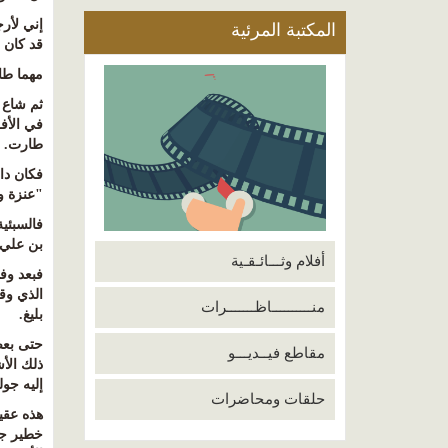
إني لأرج
المكتبة المرئية
قد كان 
مهما طا
ثم شاع ا
في الأف
طارت. ي
فكان دائ
"عنزة و
فالسبئية
بن علي 
أفلام وثـــائـقـية
فبعد وفا
الذي وق
منــــــــــاظـــــــرات
بليغ
.
حتى بعض
مقاطع فيــديـــو
ذلك الأش
إليه جول
حلقات ومحاضرات
هذه عقيد
خطير جد