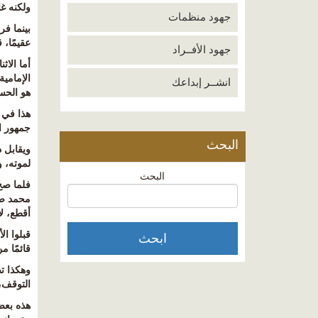
ولكنه غ
جهود منظمات
بينما ف
عقيمًا، 
جهود الأفــراد
أما الا
الإمامي
انشــر إبداعك
هو الحس
هذا في ا
جمهور ا
البحث
ويقابل 
لموته، و
البحث
فلما صح 
محمد صلى
أقطع، لأ
قبلوا ا
قائمًا 
وهكذا ت
التوقف، 
هذه بعض