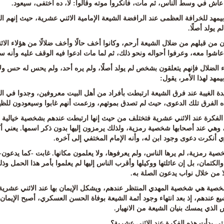
عاش في وسط الناس، ثم مات، فأنكروا موته وقالوا: لا، ده اختفى، سيعود
.
يمهد للخرافة العظمى عند الرافضة الشيعة الإمامية الاثني عشرية، حيث إنهم ا
م يولد أصلًا
.
ن من قبلهم من ضلال الشيعة أرحم، وكانوا أخف حالًا وأخف ضلالًا من هؤلاء ال
عاشوا معه، وعرفوا أحواله ونحو ذلك، ثم لما مات ادعوا فيه الوقف عليه وأنه 
اء الضلال فإنهم يتعلقون بشخص لم يولد أصلًا، ولم يره أحد، ولم يحس له حس و
بيمهد لهذا الأمر، يقول
:
ة الغيبة عند فرق الشيعة ارتبطت بأفراد من أهل البيت معروفين، وجدوا في التا
ه الفرق تلك الدعوى، حيث لم تصدق بموتهم، وزعمت أنهم غابوا وسيعودون للظ
 الفكرة عند الاثني عشرية فتختلف من حيث إنها ارتبطت عندهم بشخصية خيالية ل
 وهي عند أصحابها شخصية رمزية، ولذلك يرمزون إليها بدون ذكر اسمها. يعني 
 أنكرت دعوى وجود ابن له، وأنه الإمام المختفي إلى آخره
.
ية رمزية، لم يرها الناس، ولم يعرفوها، ولا يعلمون مكانها. غابت -كما يدعون- 
الكتمان، بل إن عائلتها ووكيلها وأقرب الناس إليها لم يعلموا بأمر هذا الحمل وذ
لا من خلال نواب يدعون الصلة به
.
خصية هي شخصية المهدي المنتظر عندهم، ويشكل الإيمان بها عند الاثني عشرية ال
شيع عندهم، إذ بعد انتهاء وجود أئمة الشيعة بوفاة الحسن العسكري، أصبح الإيمان 
 الذي يمسك بنيان الشيعة من الانهيار
.
ى بدأت هذه الفكرة عند الاثني عشرية؟