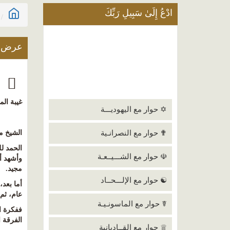
ادْعُ إِلَىٰ سَبِيلِ رَبِّكَ
عرض ا
غ
غيبة ال
✡ حوار مع اليهوديـــة
✟ حوار مع النصرانـية
الشيخ م
الحمد لل
☫ حوار مع الشـــيــعـة
وأشهد أ
مجيد
.
☯ حوار مع الإلـــحــاد
أما بعد
عام، ثم
☤ حوار مع الماسونـيـة
ففكرة ا
الفرقة ا
♕ حوار مع القــاديانية