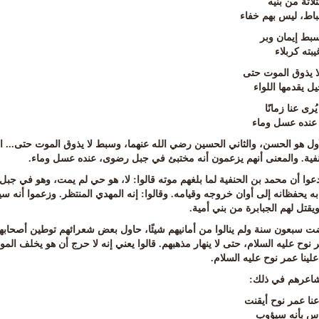
لاثة من بنيه
باط، ليس بهم خفاء
ط إيمان وبر
بته كربلاء
 يذوق الموت حتى
يل يقدمها اللواء
ُرى عنا زمانًا
عنده عسل وماء
أول هو الحسن، والثاني الحسين رضي الله عنهما، وسبط لا يذوق الموت حتى... ا
نفية. والمعنى أنهم يزعمون أنه مختبئ في جبل رضوى، عنده عسل وماء
.
دعوا أن محمد بن الحنفية لما بلغهم موته قالوا: لا، هو حي لم يمت، وهو في جب
به يحفظانه إلى أوان خروجه وقيامه. وقالوا: إنه المهدي المنتظر. وزعموا أنه 
يقتل لهم الجبابرة من بني أمية
.
ت سبعون سنة ولم ينالوا من أمانيهم شيئًا، حاول بعض شعرائهم توطين أصحابهم 
نوح عليه السلام، حتى لا ينهار مذهبهم. قالوا يعني إنه لا حرج أن هو يخلف ال
علينا عمر نوح عليه السلام
.
شاعرهم في ذلك
:
عنا عمر نوح أيقنت
وس بأنه سيؤوب