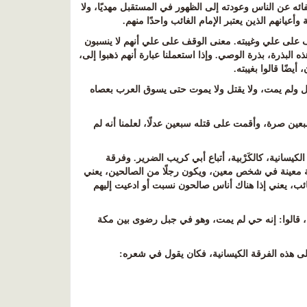
ائه عن الناس وعودته إلى الظهور في المستقبل مهديًا، ولا
أعيانهم الذين يعتبر الإمام الغائب واحدًا منهم
.
ف على علي وغيبته. معنى الوقف على علي أنهم لا ينسبون
البذرة، بذرة الوصي. وإذا استعملنا عبارة أنهم ذهبوا إلى،
يضًا قالوا بغيبته
.
قتل ولم يمت، ولا يقتل ولا يموت حتى يسوق العرب بعصاه
سبعين صرة، وأقمت على قتله سبعين عدلًا، لعلمنا أنه لم
يسانية، كالكَرْبية، أتباع أبي كريب الضرير. وفرقة
ئفة معينة في شخص معين، ويكون رجلًا من الصالحين، يعني
غائب، يعني إذا هناك أناس صالحون نسبت أو ادعيت إليهم
ا، قالوا: إنه حي لم يمت، وهو في جبل رضوى بين مكة
 إلى هذه الفرقة الكيسانية، فكان يقول في شعره
: