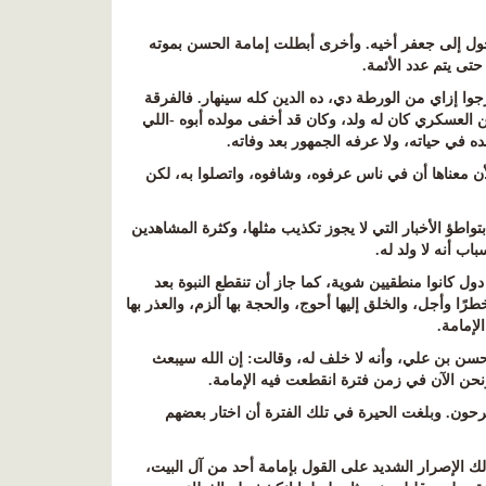
حول إلى جعفر أخيه. وأخرى أبطلت إمامة الحسن بموته
د حتى يتم عدد الأئمة
.
جوا إزاي من الورطة دي، ده الدين كله سينهار. فالفرقة
ن العسكري كان له ولد، وكان قد أخفى مولده أبوه -اللي
في حياته، ولا عرفه الجمهور بعد وفاته
.
لأن معناها أن في ناس عرفوه، وشافوه، واتصلوا به، لكن
اطؤ الأخبار التي لا يجوز تكذيب مثلها، وكثرة المشاهدين
اب أنه لا ولد له
.
ول كانوا منطقيين شوية، كما جاز أن تنقطع النبوة بعد
ًا وأجل، والخلق إليها أحوج، والحجة بها ألزم، والعذر بها
لإمامة
.
سن بن علي، وأنه لا خلف له، وقالت: إن الله سيبعث
حن الآن في زمن فترة انقطعت فيه الإمامة
.
فرحون. وبلغت الحيرة في تلك الفترة أن اختار بعضهم
ك الإصرار الشديد على القول بإمامة أحد من آل البيت،