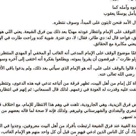
وه وآمله كما
يأمل يوسفًا يعقوب
ل الأمد فنحن ثابتون على المبدأ، وسوف ننتظره
.
لتوقف على الإمام وانتظار عودته مهديًا بعد ذلك بين فرق الشيعة. يعني اللي هو
ق، فواحد قال له: دي طائر، فقال: لا، دي عنزة. شوية كده وراحت طارت في اله
عني مكابرة مع الحقائق
.
مًا موضوع الوقف على الإمام المدعى أنه الغائب أو المخفي أو المهدي المنتظر، 
لو طارت"، فيرفضون أن يقروا بموته، ويطلعوا بفكرة أنه اختفى إلى آخره وسوف
 قالوا بالوقف على علي، أنه هو الإمام الذي سيأتي بعد ذلك، ولم يدعوا باقي الأ
رضي الله تعالى عنه
.
ة كل إمام من أهل البيت، تظهر فرقة من أتباعه تدعي فيه هذه الدعوى، وتنتظر عود
فت عليه وقدرت له العودة في زعمهم. لذلك قال السمعاني: ثم إنهم في انتظارهم 
 فرق الزيدية، وهي الجارودية، تاهت في وهم هذا الانتظار للإمام، مع اختلاف ف
عري والبغدادي والشهرستاني وغيرهم. ولذلك فإنه لا صحة لما قاله بعضهم من أن ا
د تسيهر
.
ة الغيبة عند فرق الشيعة ارتبطت بأفراد من أهل البيت معروفين، وجدوا في التاري
ًا، أن كل الناس الذين ادعي فيهم من قبل أن كل واحد منهم هو الإمام الغائب