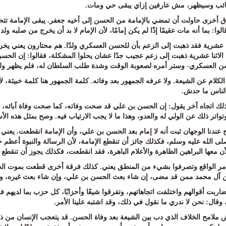
ائب وسيظهر، مش عارفين إزاي يبقى حي ومات
.
رق أخرى حاولت أن تمضي بالإمامة من الحسن إلى أخيه جعفر. يبقى الإمامة تت
قالوا: بما أنه مات عقيمًا إذًا لم يكن إمامًا، لأن الإمام لا بد أن يخرج من صلبه ول
ثنا عشرية فقد ذهبت إلى الزعم بأن للحسن العسكري ولدًا. هم محتارون يعني يخر
ة الاثنا عشرية ذهبت إلى زعم عجيب جدًا عشان يحلوا المشكلة، فقالوا: إن الحس
ن العسكري- وستر أمره لصعوبة الوقت وشدة طلب السلطان له، فلم يظهر ولده 
لكلام عن الشيعة. ولا عرفه الجمهور بعد وفاته. كلمة الجمهور هنا كلمة خبيثة، 
لناس ما حدش
.
ذلك اتجاه آخر يقول: إن الحسن بن علي قد صحت وفاته، كما صحت وفاة آبائه، بتو
تواتر ذلك عن الولي له والعدو، وهذا ما لا يجب الارتياب فيه. وصح بمثل هذه الأسب
عندنا الوجهان ثبت أنه لا إمام بعد الحسن بن علي، وأن الإمامة انقطعت. يعني د
 الله عليه وسلم، فكذلك جائز أن تنقطع الإمامة، لأن الرسالة والنبوة أعظم خطر
ن معها البراهين الظاهرة والأعلام الباهرة، فقد انقطعت، فكذلك يجوز أن تنقطع ا
لأمر الواقع وتصرفوا بشيء من المنطق يعني. كذلك فرقة أخرى قطعت بموت الح
من آل محمد ممن قد مضى، إن شاء بعث الحسن بن علي، وإن شاء بعث غيره، ون
ضاربت أقوالهم واختلفت اتجاهاتهم، وتفرقوا شيعًا وأحزابًا، كل حزب بما لديهم 
وقال: نحن لا ندري ما نقول في ذلك، وقد اشتبه علينا الأمر
.
 ملامح الخلاف الذي دب بين الشيعة بعد وفاة الحسن. قد يتعجب الإنسان من ذل