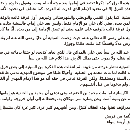
ذه الفرق كما ذكرنا تعتقد في إمامها بعد موته أنه لم يمت، وتقول بخلوده واختف
ه الفرق إلا في تحديد الإمام الذي قدرت له العودة، كما تختلف في تحديد الأئمة و
لسبئية -كما يقول القمي والنوبختي والشهرستاني وغيرهم- أول فرقة قالت بالوق
لمن بعده، يعني كان علي هو الإمام فقط، وليس بعد علي إمام. فالسبئية بذلت هذه 
ل فرقة قالت بالوقف على علي، يعني لم تسق الإمامة إلى من بعده، أيًّا ما كان، أ
غيبة علي رضي الله تعالى عنه، حيث زعمت السبئية أن عليًا رضي الله عنه لم ي
أرض عدلًا وقسطًا كما ملئت ظلمًا وجورًا
.
 عبد الله بن سبأ نعي علي بالمدائن قال للذي نعاه: كذبت، لو جئتنا بدماغه في 
م يقتل، ولا يموت حتى يملك الأرض. هذا كلام عبد الله بن سبأ
.
بئية تنتظر عودته من غيبته. ثم انتقلت هذه الفكرة من السبئية إلى بعض فرق الك
ية قالت لما مات محمد بن الحنفية -وأحيانًا طبعًا في موضوع المهدية تدعي طا
لى السنة ومستقيمًا، ولكن الفرقة تدعي في حقه أنه هو هذا الإمام المهدي أو ال
، ولم يدعوها من قبل أنفسهم
-.
 الكيسانية لما مات محمد بن الحنفية، وهي تدعي أن محمد بن الحنفية هو إمامه
ة، عن يمينه أسد، وعن يساره نمر موكلان به، يحفظانه إلى أوان خروجه وقيامه
.
راؤهم تغنوا بهذه العقائد كثيرًا، ومن أشهرهم كثير عزة. كثير عزة كان منتسبًا
الأئمة من قريش
حق أربعة سواء