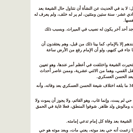
 لا بد في الحديث عن النشأة أن نتناول حال الشيعة بعد
الحادي عشر- سنة ستين ومئتين، لم ير له خلف، ولم يعرف له
فسها
.
يوجد أحد آخر يكون له نصيب في الميراث. وبسبب ذلك
 إلا بالإمام، كما بينا ذلك من قبل، وهم يعتقدون أن
ما جاء في كتبهم، ولو أن الإمام رفع من الأرض ساعة
تحيرت الشيعة واختلفت في أعظم أمر عندها، وهو تعيين
نقل القمي، وهما من الاثني عشرية، وممن عاصر أحداث
ة بعد الحسن العسكري
.
ومن بعدهما زادت الفرقة واتسع الخلاف، حيث يذكر المسعودي الشيعي المتوفى سنة 346 ما بلغه اختلاف شيعة الحسن العسكري بعد وفاته، وأنه
لم يمت، وإنما غاب، وهو القائم، ولا يجوز أن يموت ولا
ت ومالوش ولد ظاهر. شوفوا المنطق، فعلا غاية في الحمق
الشيعة بعد وفاة كل إمام تدعي إمامته
.
نها زعمت أنه حي بعد موته، يعني مات، وبعد موته هو حي