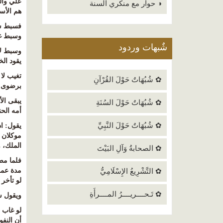
علي والث
◑ حوار مع منكري السنة
هم الأس
فسبط سب
وسبط غي
شٌبهات وردود
وسبط لا
يقود الخ
تغيب لا ي
✿ شُبُهَاتٌ حَوْلَ القُرْآنِ
برضوى 
يبقى ال
✿ شُبُهَاتٌ حَوْلَ السُنَةِ
أمه الح
✿ شُبُهَاتٌ حَوْلَ النَّبِيِّ
يقول: ا
موكلان 
الملك، و
✿ الصحابةُ وَآلِ البَيْتَ
فلما مض
مدة عمر 
✿ التَّشْرِيعُ الإِسْلَامِيُّ
لو تأخر 
✿ تَـحــــريــــرُ المــــرأَةِ
ويقول 
لو غاب 
أن النف