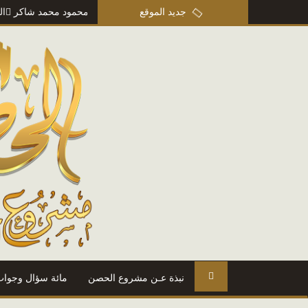
من مذكرات عمر بن أبي ربيعة
جديد الموقع
=> أ. محمود محمد شاكر
المتنبي
=> أ
نبذة عـن مشروع الحصن
مائة سؤال وجواب