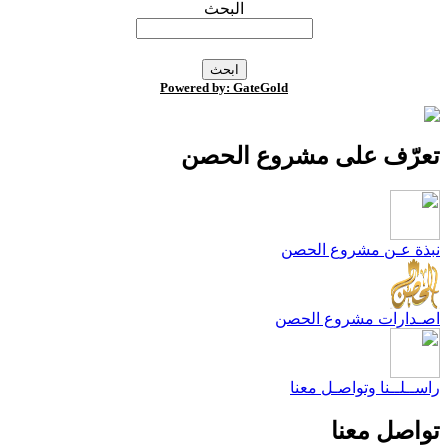
البحث
Powered by: GateGold
عرّف على مشروع الحصن
بذة عـن مشروع الحصن
صـدارات مشروع الحصن
اســلــنا وتواصـل معنا
واصل معنا