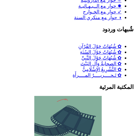
⚛ حوار مع الداروينية
✸ حوار مع الــبـهـائيـة
➶ حوار مع الخـوارج
◑ حوار مع منكري السنة
ٌبهات وردود
✿ شُبُهَاتٌ حَوْلَ القُرْآنِ
✿ شُبُهَاتٌ حَوْلَ السُنَةِ
✿ شُبُهَاتٌ حَوْلَ النَّبِيِّ
✿ الصحابةُ وَآلِ البَيْتَ
✿ التَّشْرِيعُ الإِسْلَامِيُّ
✿ تَـحــــريــــرُ المــــرأَةِ
لمكتبة المرئية