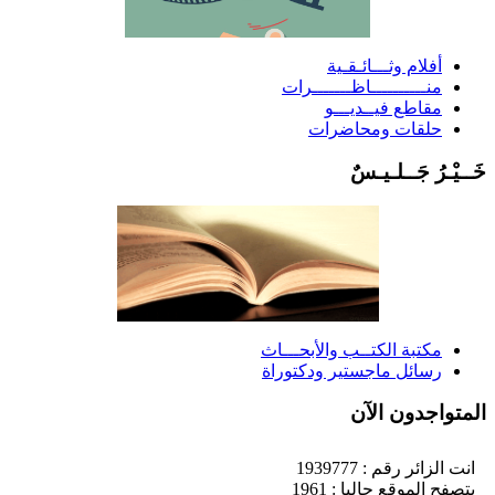
أفلام وثـــائـقـية
منــــــــــاظـــــــرات
مقاطع فيــديـــو
حلقات ومحاضرات
َــيْـرُ جَــلـيـسٌ
مكتبة الكتــب والأبحـــاث
رسائل ماجستير ودكتوراة
لمتواجدون الآن
انت الزائر رقم : 1939777
يتصفح الموقع حاليا : 1961