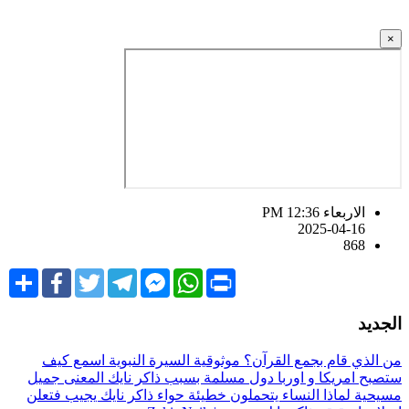
×
الاربعاء PM 12:36
2025-04-16
868
Share
Facebook
Twitter
Telegram
Facebook
WhatsApp
Print
Messenger
لجديد
ن الذي قام بجمع القرآن؟
موثوقية السيرة النبوية
اسمع كيف
تصبح امريكا و اوربا دول مسلمة بسبب ذاكر نايك المعنى جميل
سيحية لماذا النساء يتحملون خطيئة حواء ذاكر نايك يجيب فتعلن