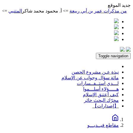
ديد الموقع
 مذكرات عمر بن أبي ربيعة
=> أ. محمود محمد شاكر
المتنبي
=> أ. مح
Toggle navigation
نبذة عـن مشروع الحصن
مائة سؤال وجواب عن الإسلام
لـــدي استــفــسارات
هـــــؤلاء أسلـــموا
كيف أعتنق الإسلام
محرّك البحث حائر
【إصدارات】
مقاطع فيــديـــو