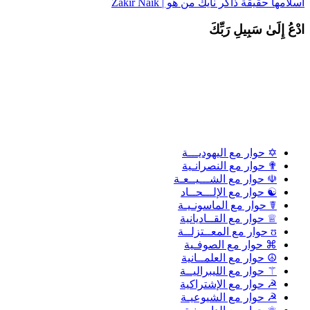
سلامها
حقيقة ذاكر نايك من هو | Zakir Naik
دْعُ إِلَىٰ سَبِيلِ رَبِّكَ
✡ حوار مع اليهوديـــة
✟ حوار مع النصرانـية
☫ حوار مع الشـــيــعـة
☯ حوار مع الإلـــحــاد
☤ حوار مع الماسونـيـة
♕ حوار مع القــاديانية
ʊ حوار مع المعــتزلــة
⌘ حوار مع الصوفـية
☮ حوار مع العلمــانية
⚚ حوار مع الليبراليــة
☭ حوار مع الإشتراكية
☭ حوار مع الشيوعيـة