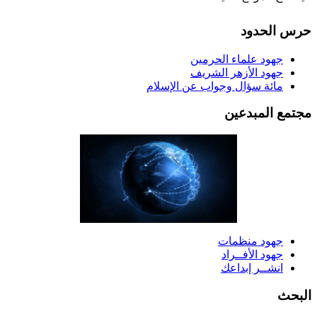
رس الحدود
جهود علماء الحرمين
جهود الأزهر الشريف
مائة سؤال وجواب عن الإسلام
جتمع المبدعين
جهود منظمات
جهود الأفــراد
انشــر إبداعك
لبحث