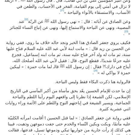
وعن أمير المؤمنين علي بن أبي طالب، قال : قال رسول الله ﷺ : « أربعة
لا تزال في أمتي إلى يوم القيامة، الفخر في الأحساب، والطعن في
[21]
الأنساب، والاستسقاء بالأنواء والنياحة »
.
[22]
وعن الصادق عن آبائه : قال : « نهى رسول الله ﷺ عن الرنّة
عند
المصيبة، ونهى عن النياحة والاستماع إليها، ونهى عن إتباع النساء للجنائز
[23]
.
»
فكيف يروي جعفر الصادق هذا الخبر ونجد حاله خلاف ما روى، ففي رواية
عن الحسن بن زيد قال : « ماتت ابنة لأبي عبد الله عليه السلام فناح عليها
سنة، ثم مات له ولد آخر فناح عليه سنة، ثم مات ابنه إسماعيل، فجزع
عليه جزعًا شديدًا، فقطع النوح، قال : فقيل لأبي عبد الله أصلحك الله،
أيناح في دارك؟! فقال : إن رسول الله ﷺ قالـ لما مات حمزة : « ليبكين
[24]
حمزة لا بواكي له »
.
فالرواية هنا ذكرت البكاء فقط وليس النياحة.
إن ما حدث للإمام الحسين يعّد بحق مأساة من أكبر المآسي في التاريخ
الإسلامي، لكن الشيعة إذا نظرنا إلى واقعهم اليوم رأينا اللطم والنياحة
الجماعية، ويسير الشيعة في إباحتهم النوح واللطم على الأئمة وراء روايات
اثني عشرية كثيرة.
ففي رواية عن جعفر الصادق : « لما قتل الحسين t أقامت امرأته الكلبيّة
عليه مأتمًا، وبكت وبكين النّساء والخدم حتى جفت دموعهن وذهبت، فبينا
هي كذلك إذ رأت جارية من جواريها تبكي ودموعها تسيل، فدعتها، فقالت