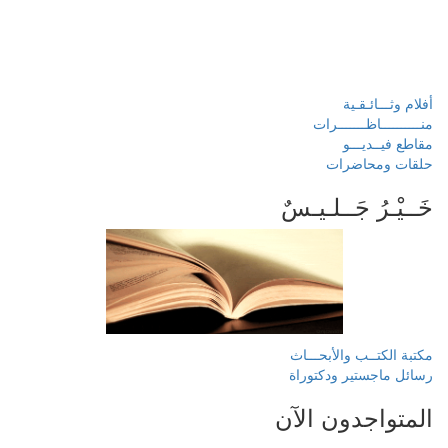
أفلام وثـــائـقـية
منــــــــــاظـــــــرات
مقاطع فيــديـــو
حلقات ومحاضرات
خَــيْـرُ جَــلـيـسٌ
مكتبة الكتــب والأبحـــاث
رسائل ماجستير ودكتوراة
المتواجدون الآن