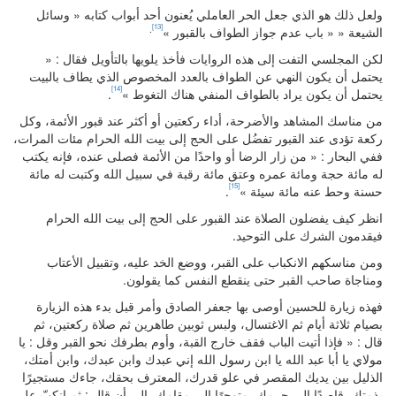
ولعل ذلك هو الذي جعل الحر العاملي يُعنون أحد أبواب كتابه « وسائل
[13]
.
الشيعة « « باب عدم جواز الطواف بالقبور »
لكن المجلسي التفت إلى هذه الروايات فأخذ يلويها بالتأويل فقال : «
يحتمل أن يكون النهي عن الطواف بالعدد المخصوص الذي يطاف بالبيت
[14]
يحتمل أن يكون يراد بالطواف المنفي هناك التغوط »
.
من مناسك المشاهد والأضرحة، أداء ركعتين أو أكثر عند قبور الأئمة، وكل
ركعة تؤدى عند القبور تفضُل على الحج إلى بيت الله الحرام مئات المرات،
ففي البحار : « من زار الرضا أو واحدًا من الأئمة فصلى عنده، فإنه يكتب
له مائة حجة ومائة عمره وعتق مائة رقبة في سبيل الله وكتبت له مائة
[15]
حسنة وحط عنه مائة سيئة »
.
انظر كيف يفضلون الصلاة عند القبور على الحج إلى بيت الله الحرام
فيقدمون الشرك على التوحيد.
ومن مناسكهم الانكباب على القبر، ووضع الخد عليه، وتقبيل الأعتاب
ومناجاة صاحب القبر حتى ينقطع النفس كما يقولون.
فهذه زيارة للحسين أوصى بها جعفر الصادق وأمر قبل بدء هذه الزيارة
بصيام ثلاثة أيام ثم الاغتسال، ولبس ثوبين طاهرين ثم صلاة ركعتين، ثم
قال : « فإذا أتيت الباب فقف خارج القبة، وأوم بطرفك نحو القبر وقل : يا
مولاي يا أبا عبد الله يا ابن رسول الله إني عبدك وابن عبدك، وابن أمتك،
الذليل بين يديك المقصر في علو قدرك، المعترف بحقك، جاءك مستجيرًا
بذمتك، قاصدًا إلى حرمك، متوجهًا إلى مقامك، إلى أن قال : ثم انكبّ على