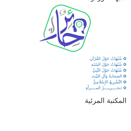
✿ شُبُهَاتٌ حَوْلَ القُرْآنِ
✿ شُبُهَاتٌ حَوْلَ السُنَةِ
✿ شُبُهَاتٌ حَوْلَ النَّبِيِّ
✿ الصحابةُ وَآلِ البَيْتَ
✿ التَّشْرِيعُ الإِسْلَامِيُّ
✿ تَـحــــريــــرُ المــــرأَةِ
المكتبة المرئية