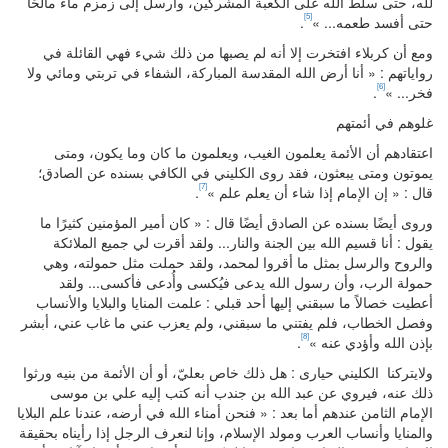
لله، حتى سلّط الله على الكعبة المشركين، وأرسل إلى زمزم ماء مالحًا
[5]
حتى أفسد طعمه... »
.
ومع أن كربلاء افتخرت إلا أنه لم يصبها من ذلك شيء فهي القائلة في
رواياتهم : « أنا أرض الله المقدسة المباركة، الشفاء في تربتي ومائي ولا
[6]
فخر... »
.
غلوهم في أئمتهم
اعتقادهم أن الأئمة يعلمون الغيب، ويعلمون ما كان وما يكون، ومتى
يموتون ومتى يبعثون، فقد روى الكليني في الكافي بسنده عن الصادق؛
[7]
قال : « إن الإمام إذا شاء أن يعلم علم »
.
وروى أيضًا بسنده عن الصادق أيضًا قال : « كان أمير المؤمنين كثيرًا ما
يقول : أنا قسيم الله بين الجنة والنار... ولقد أقرت لي جميع الملائكة
والروح والرسل بمثل ما أقروا لمحمد، ولقد حملت مثل حمولته، وهي
حمولة الرب، وأن رسول الله يدعى فيُكسى وأُدعى فأكسى... ولقد
أعطيت خصالاً ما سبقني إليها أحد قبلي : علمت المنايا والبلايا والأنساب
وفصل الخطاب، فلم يفتني ما سبقني، ولم يعزب عني ما غاب عني، أبشر
[8]
بإذن الله وأؤدي عنه »
.
ولايتركنا الكليني حيارى : هل ذلك خاص بعليّ، أو أن الأئمة من بنيه ورثوا
ذلك عنه، فيروي عن عبد الله بن جندب أنه كتب إليه علي بن موسى
الإمام الثامن عندهم أما بعد : « فنحن أمناء الله في أرضه، عندنا علم البلايا
والمنايا وأنساب العرب ومولد الإسلام، وإنا لنعرف الرجل إذا رأيناه بحقيقة