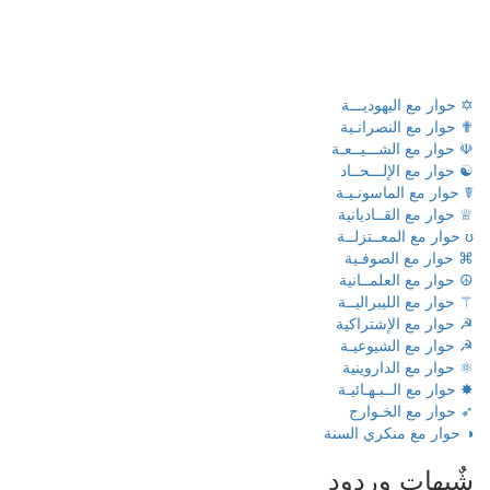
✡ حوار مع اليهوديـــة
✟ حوار مع النصرانـية
☫ حوار مع الشـــيــعـة
☯ حوار مع الإلـــحــاد
☤ حوار مع الماسونـيـة
♕ حوار مع القــاديانية
ʊ حوار مع المعــتزلــة
⌘ حوار مع الصوفـية
☮ حوار مع العلمــانية
⚚ حوار مع الليبراليــة
☭ حوار مع الإشتراكية
☭ حوار مع الشيوعيـة
⚛ حوار مع الداروينية
✸ حوار مع الــبـهـائيـة
➶ حوار مع الخـوارج
◑ حوار مع منكري السنة
شٌبهات وردود