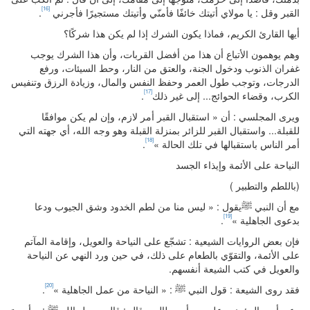
[16]
القبر وقل : يا مولاي أتيتك خائفًا فأمنّي وأتيتك مستجيرًا فأجرني
.
أيها القارئ الكريم، فماذا يكون الشرك إذا لم يكن هذا شركًا؟
وهم يوهمون الأتباع أن هذا من أفضل القربات، وأن هذا الشرك يوجب
غفران الذنوب ودخول الجنة، والعتق من النار، وحط السيئات، ورفع
الدرجات، وتوجب طول العمر وحفظ النفس والمال، وزيادة الرزق وتنفيس
[17]
الكرب، وقضاء الحوائج... إلى غير ذلك
.
ويرى المجلسي : أن « استقبال القبر أمر لازم، وإن لم يكن موافقًا
للقبلة... واستقبال القبر للزائر بمنزلة القبلة وهو وجه الله، أي جهته التي
[18]
أمر الناس باستقبالها في تلك الحالة »
.
النياحة على الأئمة وإيذاء الجسد
(باللطم والتطبير )
مع أن النبي ﷺيقول : « ليس منا من لطم الخدود وشق الجيوب ودعا
[19]
بدعوى الجاهلية »
.
فإن بعض الروايات الشيعية : تشجّع على النياحة والعويل، وإقامة المآتم
على الأئمة، والتقوّي بالطعام على ذلك، في حين ورد النهي عن النياحة
والعويل في كتب الشيعة أنفسهم.
[20]
فقد روى الشيعة : قول النبي ﷺ : « النياحة من عمل الجاهلية »
.