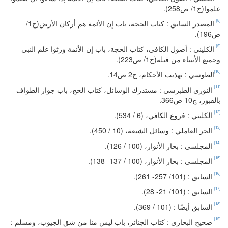
علموا(ج1/ ص258).
[8]
المصدر السابق : كتاب الحجة، باب إن الأئمة هم أركان الأرض(ج1/
ص196).
[9]
الكليني : أصول الكافي، كتاب الحجة، باب إن الأئمة ورثوا علم النبي
وجميع الأنبياء من قبله(ج1/ ص223).
[10]
الطوسي : تهذيب الأحكام، ج2 ص14.
[11]
النوري الطبرسي : مستدرك الوسائل، كتاب الحج، باب جواز الطواف
بالقبور، ج10 ص366.
[12]
الكليني : فروع الكافي، (6 / 534).
[13]
الحر العاملي : وسائل الشيعة، (10 / 450).
[14]
المجلسي : بحار الأنوار، (100 / 126).
[15]
المجلسي : بحار الأنوار، (100 / 137- 138).
[16]
السابق : (101/ 257- 261).
[17]
السابق : (101/ 21- 28).
[18]
السابق أيضًا : (101 / 369).
[19]
صحيح البخاري : كتاب الجنائز، باب ليس منا من شق الجيوب، ومسلم :