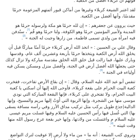
قولهم أنّ كربلاء أفضل من الكعبة :
لقد اعتبر الشيعة كربلاء وغيرها من أماكن قبور أئمتهم المزعومة حرمًا
مقدسًا، وأنها أفضل من الكعبة.
حيث يروون عن جعفرهم : « إن لله حرمًا هو مكة ولرسوله حرمًا هو
[1]
المدينة ولأمير المؤمنين حرمًا وهو الكوفة، ولنا حرمًا وهو قُم
، ستُدفن
[2]
فيه امرأة من ولدي تسمى فاطمة، من زارها وجبت له الجنة »
.
وقال علي بن الحسين : « اتخذ الله أرض كربلاء حرمًا آمنًا مباركًا قبل أن
يخلق الله أرض الكعبة ويتخذها حرمًا بأربعة وعشرين ألف عام، وقدسها
وبارك عليها، فما زالت قبل خلق الله الخلق مقدسة مباركة ولا تزال كذلك
حتى يجعلها الله أفضل أرض في الجنة، وأفضل منزل ومسكن يسكن فيه
[3]
أولياءه في الجنة »
.
تنفس أبو عبد الله عليه السلام، وقال : « إن بقاع الأرض تفاخرت، ففخرت
كعبة البيت الحرام على بقعة كربلاء، فأوحى الله إليها أن اسكتي يا كعبة
البيت الحرام، ولا تفتخري على كربلاء، فإنها البقعة المباركة التي نودي
موسى منها من الشجرة، وإنها الربوة التي أَوَتْ إليها مريم والمسيح، وإنها
الدالية(جذع طويل يركب مثل تركيب مداق الأرز وفي رأسه مسافة يسقى
بها) التي غُسل فيها رأس الحسين عليه السلام وفيها غسلت مريم عيسى
عليه السلام م واغتسلت من ولادتها، وإنها خير بقعة عرج رسول الله منها
[4]
وقت غيبته »
.
وتروي كتب الشيعة : أنه ما « من ماء ولا أرض إلا عوقبت لترك التواضع