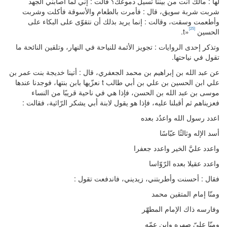
لها : مالك أنت من بيننا تسيل دموعك؟ قالت : إني لما أصابني الجهد
شربت شربة سويق، قال : فأمرت بالطعام والأسوقة فأكلت وشربت
وأطعمت وسقت، وقالت : إنما يريد بذلك أن نتقوّى على البكاء على
[25]
الحسين t»
.
وتذكر إحدى الروايات : تجويز الأئمة للنياحة في النهار، وتلقين النائحة ما
تقول في نياحتها.
عن عبد الله بن إبراهيم بن محمد الجعفري، قال : أتينا خديجة بنت عمر بن
علي ابن الحسين بن علي بن أبي طالب t نعزّيها بابن بنتها، فوجدنا عندها
موسى بن عبد الله بن الحسن، فإذا هي في ناحية قريبًا من النساء
فعزيناهم ثم أقبلنا عليه، فإذا هو يقول لابنة أبي يشكر الرّاثية، فقالت :
اعدد رسول الله واعدُد بعده
أسد الإله وثالثًا عبّاسًا
واعدد عليَّ الخير واعدد جعفرا
واعدد عقيلا بعده الرّوّاسا
فقال : أحسنت وأطربتني، زيديني، فاندفعت تقول :
ومنّا إمام المتقين محمد
وفارسه ذاك الإمام المطهّر
ومنّا عليّ صهره وابن عمّه