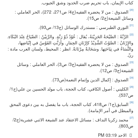
كتاب الإيمان، باب تحريم ضرب الخدود وشق الجيوب.
[20]
الصدوق : من لا يحضره الفقيه(ج4/ ص271، 272)، الحر العاملي :
وسائل الشيعة(ج2/ ص15).
[21]
النوري الطبرسي : مستدرك الوسائل (ج13/ ص93).
[22]
الرَّنَّةُ : الصَّيْحَةُ الحَزِيْنَةُ، يُقال : عُوْدٌ ذُوْ رَنَّةٍ. والرَّنِيْنُ : الصِّيَاحُ عِنْدَ البُكَاءِ.
والإِرْنَانُ : الصَّوْتُ الشَّدِيْدُ كإرْنَانِ الحِمَارِ. وأرَنَّتِ القَوْسُ في إنْبَاضِها،
والنِّسَاءُ في نِيَاحَتِها. وسَحَابَةٌ مِرْنَانَةٌ. انظر : المحيط، ولسان العرب مادة :
رنّ.
[23]
الصدوق : من لا يحضره الفقيه(ج3/ ص3)، الحر العاملي : وسائل
الشيعة(ج3/ ص12).
[24]
الصدوق : إكمال الدين وإتمام النعمة(ص73).
[25]
الكليني : أصول الكافي، كتاب الحجة، باب مولد الحسين بن علي(ج1/
ص537).
[26]
السابق(ج1/ ص418، كتاب الحجة، باب ما يفصل به بين دعوى المحق
والمبطل في أمر الإمامة).
[27]
محمد زكريا النداف : مسائل الاعتقاد عند الشيعة الاثني عشرية(ج2/
ص803).
الاحد PM 03:19