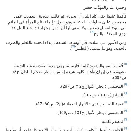
وحمزة منّا والمهذّب جعفر
فأقمنا عندها حتى كاد الليل أن يجيء، ثم قالت خديجة : سمعت عمي
محمد بن علـي صلوات الله عليه وهو يقول : إنما تحتاج المرأة في المآتم
إلى النوح لتسيل دمعتها، ولا ينبغي لها أن تقول هجرًا، فإذا جاء الليل فلا
[26]
تؤذي الملائكة بالنوح
.
ومن الأمور التي سادت في أوساط الشيعة : إيذاء الجسد باللطم والضرب
[27]
بالحديد، وهو ما يسمى (التطبير)
.
[1]
قُمّ : بالضم والتشديد كلمة فارسية، وهي مدينة مقدسة عند الشيعة
مشهورة في إيران وأهلها كلهم شيعة إمامية، انظر معجم البلدان(ج3/
ص397).
[2]
المجلسي : بحار الأنوار(ج12/ ص267).
[3]
السابق(ج101 / ص107).
[4]
نعمة الله الجزائري : الأنوار النعمانية(ج2/ ص86، 87).
[5]
المجلسي : بحار الأنوار(ج101 / ص109).
[6]
لمصدر نفسه.
[7]
الكليني : أصول الكافي، كتاب الحجة، باب إن الأئمة إذا شاءوا أن يعلموا