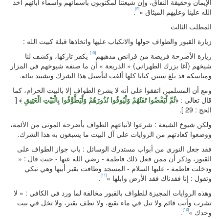
الإيمان وحقيقة النفاق، وإن شيعتنا لمكتوبون بأسمائهم وأسماء آبائهم أخذ
[9]
الله علينا وعليهم الميثاق »
.
المطلب الثالث
زيارة القبور والطواف حولها والانكباب عليها واتخاذها قبلة كبيت الله :
[10]
زيارة الأضرحة فريضة من فرائض مذهبهم
يكفر تاركها، وكشف لنا
شيخهم (آغا بزرك الطهراني) « الذريعة » أن ما صنفه شيوخهم في المزار
ومناسكه قد بلغ ستين كتابا كلها ألفت لتأصيل هذا الشرك وتشييد بنائه.
ومع أن المسلمين اتفقوا على أنه لا يشرع الطواف إلا بالبيت الحرام، كما
قال تعالى : ﴿
ثُمَّ لْيَقْضُوا تَفَثَهُمْ وَلْيُوفُوا نُذُورَهُمْ وَلْيَطَّوَّفُوا بِالْبَيْتِ الْعَتِيقِ
﴾ [
الحج : 29 ].
ولكن شيوخ الشيعة : شرعوا لأتباعهم الطواف بأضرحة الموتى من الأئمة،
ووضعوا كعادتهم من الروايات على آل البيت ما يسبغون به هذا الشرك.
فقد جعل النوري من أبواب مستدرك الوسائل : باب جواز الطواف على
القبور، وذكر أن ممن فعل ذلك فاطمة - رضي الله عنها - حيث قال : «
ودخلت فاطمة - عليها السلام - المسجد وطافت بقبر أبيها وهي تبكي
[11]
وتقول : إنا فقدناك فقد الأرض وابلها »
.
وهذه الروايات المجيزة للطواف بالقبور مخالفة لما ورد في الكافي : « لا
تشرب وأنت قائم ولا تبل في ماء نقيع، ولا تطف بقبر، ولا تخل في بيت
[12]
وحدك »
.