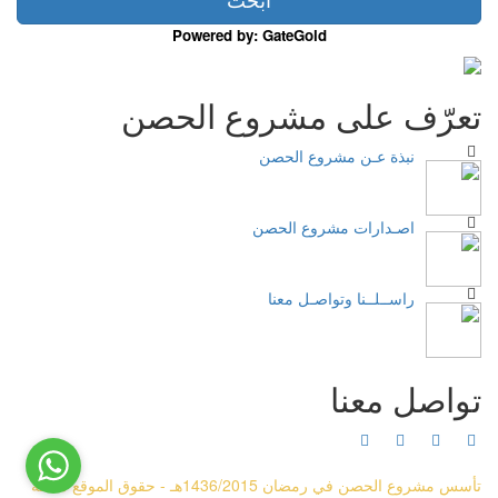
Powered by: GateGold
تعرّف على مشروع الحصن
نبذة عـن مشروع الحصن
اصـدارات مشروع الحصن
راســلــنا وتواصـل معنا
تواصل معنا
تأسس مشروع الحصن في رمضان 1436/2015هـ - حقوق الموقع متاحة