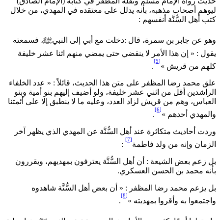
ديث رواه الإمام مسلم ونقله المظفر في كتابه (الإمام الصادق)
يوهم أصحاب مذهبه، بأنه يدلل على معتقده في المهدي، من خلال
تب أهل السُّنَّة أنفسهم :
هو عن جابر بن سمرة، قال :دخلت مع أبي إلى النبيﷺ، فسمعته
قول : « إن هذا الأمر لا ينقضي حتى يمضي منهم اثنا عشر خليفة
[5]
لهم من قريش »
.
لق محمد رضا المظفر على متن هذا الحديث، قائلاً : « عدد الخلفاء
لراشدين أقل من اثني عشر خليفة، ولو أضيف إليهم بنو أمية وبنو
لعباس، وهم من قريش لزاد العدد، وعليه ما لا ينطبق إلا على أئمتنا
[6]
المهدي أحدهم »
.
ردت أحاديث متكاثرة عند أهل السُّنَّة عن المهدي الذي يظهر آخر
[7]
لزمان وإنه من ولد فاطمة
:
ل زعم بعض الشيعة : أن أهل السُّنَّة يعترفون بمهديهم، ويقررون
أنه محمد بن الحسن العسكري.
ل يزعم محمد رضا المظفر : « أن بعض أهل السُّنَّة شاهدوه
[8]
اجتمعوا به وأقروا بمهديته »
.