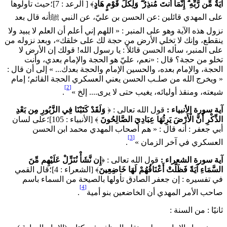
َةٌ مِّن رَّبِّهِ ۗ إِنَّمَا أَنتَ مُنذِرٌ ۖ وَلِكُلِّ قَوْمٍ هَادٍ
﴾ [ الرعد : 7]؛حيث تأولوها
لى المهدي قائلين :عن الحسن بن عليّ، عن النبي ﷺأنه قال بعد
زول هذه الآية وهو على المنبر : « اللهم إني أعلم أن العلم لا يبيد ولا
نقطع، وإنك لا تخلي الأرض من حجة لك على خلقك»، وبعد نزوله من
لى المنبر، سأله الحسن قائلاً : يا رسول الله! قولك إن الأرض لا
خلو من حجة؟ قال : «نعم، عليّ هو الحجة والإمام بعدي، وأنت
لحجة، والإمام بعده، والحسين الإمام والحجة بعدك... » إلى أن قال :
 ويخرج الله من صلـب الحسن يعني العسكري الحجة القائم؛ إمام
[2]
يعته، ومنقذ أوليائه، يغيب حتى لا يرى.... إلخ »
.
ية سورة الأنبياء :
قول الله تعالى : ﴿
وَلَقَدْ كَتَبْنَا فِي الزَّبُورِ مِن بَعْدِ
لذِّكْرِ أَنَّ الْأَرْضَ يَرِثُهَا عِبَادِيَ الصَّالِحُونَ
﴾ [الأنبياء : 105]؛على لسان
بي جعفر : أنه قال : « هم أصحاب المهدي محمد ابن الحسن
[3]
لعسكري في آخر الزمان »
.
ية سورة الشعراء :
قول الله تعالى : ﴿
إِن نَّشَأْ نُنَزِّلْ عَلَيْهِم مِّنَ
لسَّمَاءِ آيَةً فَظَلَّتْ أَعْنَاقُهُمْ لَهَا خَاضِعِينَ
﴾ [الشعراء : 4]؛قال القمي
ي تفسيره : إن جعفر الصادق تأولها بالصيحة من السماء باسم
[4]
احب الأمر المهدي أن الخاضعين بنو أمية
.
انيًا : من السنة :