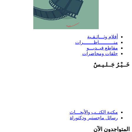
أفلام وثـــائـقـية
منــــــــــاظـــــــرات
مقاطع فيــديـــو
حلقات ومحاضرات
َــيْـرُ جَــلـيـسٌ
مكتبة الكتــب والأبحـــاث
رسائل ماجستير ودكتوراة
لمتواجدون الآن