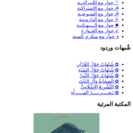
⚚ حوار مع الليبراليــة
☭ حوار مع الإشتراكية
☭ حوار مع الشيوعيـة
⚛ حوار مع الداروينية
✸ حوار مع الــبـهـائيـة
➶ حوار مع الخـوارج
◑ حوار مع منكري السنة
ٌبهات وردود
✿ شُبُهَاتٌ حَوْلَ القُرْآنِ
✿ شُبُهَاتٌ حَوْلَ السُنَةِ
✿ شُبُهَاتٌ حَوْلَ النَّبِيِّ
✿ الصحابةُ وَآلِ البَيْتَ
✿ التَّشْرِيعُ الإِسْلَامِيُّ
✿ تَـحــــريــــرُ المــــرأَةِ
لمكتبة المرئية