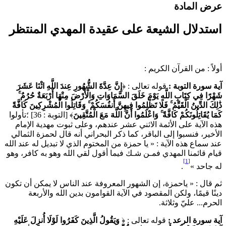
رض المادة
ستدلال الشيعة على عقيدة المهدي المنتظر
ولاً : من القرآن الكريم :
ية سورة التوبة :
قوله تعالى : ﴿
إِنَّ عِدَّةَ الشُّهُورِ عِندَ اللَّهِ اثْنَا عَشَرَ
َهْرًا فِي كِتَابِ اللَّهِ يَوْمَ خَلَقَ السَّمَاوَاتِ وَالْأَرْضَ مِنْهَا أَرْبَعَةٌ حُرُمٌ ۚ
ٰلِكَ الدِّينُ الْقَيِّمُ ۚ فَلَا تَظْلِمُوا فِيهِنَّ أَنفُسَكُمْ ۚ وَقَاتِلُوا الْمُشْرِكِينَ كَافَّةً
مَا يُقَاتِلُونَكُمْ كَافَّةً ۚ وَاعْلَمُوا أَنَّ اللَّهَ مَعَ الْمُتَّقِينَ
﴾ [التوبة : 36] ؛تأولوا
ذه الآية على الأئمة الاثني عشر عندهم، وعلى ثبوت مهدية الإمام
لأخير، فنسبوا إلى الباقر، كما ذكر البحراني أنه قال لحمزة الثمالي
ند سماع هذه الآية : « يا حمزة من المختوم الذي لا تبديل له عند الله
يام قائمنا المهدي فمـن شـك فيما أقول لقي الله وهو به كافر، وهو
[1]
ه جاحد »
.
م قال : « ياحمزة، إن الشهور المعروفة عند الناس لا يمكن أن تكون
ينًا قيمًا، ولكن المقصود في الآية القوامون بدين الله والأربعة
لحرم... عليّ وثلاثة.
ية سورة الرعد :
قوله تعالى : ﴿
وَيَقُولُ الَّذِينَ كَفَرُوا لَوْلَا أُنزِلَ عَلَيْهِ