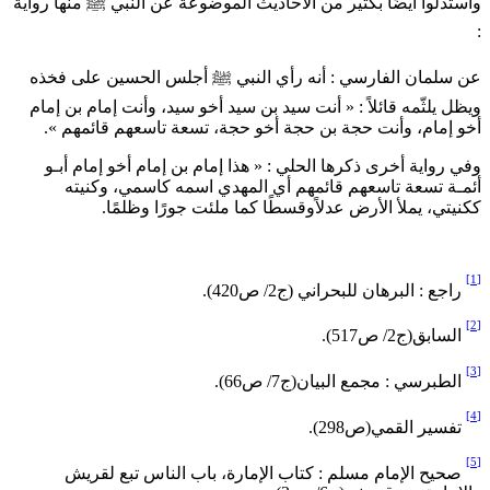
استدلوا أيضًا بكثير من الأحاديث الموضوعة عن النبي ﷺ منها رواية
ن سلمان الفارسي : أنه رأي النبي ﷺ أجلس الحسين على فخذه
يظل يلثّمه قائلاً : « أنت سيد بن سيد أخو سيد، وأنت إمام بن إمام
خو إمام، وأنت حجة بن حجة أخو حجة، تسعة تاسعهم قائمهم ».
في رواية أخرى ذكرها الحلي : « هذا إمام بن إمام أخو إمام أبـو
ئمـة تسعة تاسعهم قائمهم أي المهدي اسمه كاسمي، وكنيته
كنيتي، يملأ الأرض عدلاًوقسطًا كما ملئت جورًا وظلمًا.
راجع : البرهان للبحراني (ج2/ ص420).
السابق(ج2/ ص517).
الطبرسي : مجمع البيان(ج7/ ص66).
تفسير القمي(ص298).
صحيح الإمام مسلم : كتاب الإمارة، باب الناس تبع لقريش