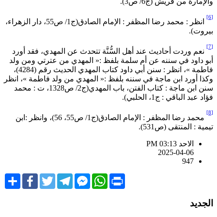
الإمارة من قريش (ج6/ ص3).
انظر : محمد رضا المظفر : الإمام الصادق(ج1/ ص55، دار الزهراء،
يروت).
نعم وردت أحاديث عند أهل السُّنَّة تتحدث عن المهدي، فقد أورد
بو داود في سننه عن أم سلمة بلفظ :« المهدي من عترتي ومن ولد
فاطمة »، انظر : سنن أبي داود كتاب المهدي الحديث رقم (4284)،
كذا أورد ابن ماجة في سننه بلفظ :« المهدي من ولد فاطمة »، انظر
سنن ابن ماجة : كتاب الفتن، باب المهدي(ج2/ ص1328، ت : محمد
ؤاد عبد الباقي : ج1، الحلبي).
محمد رضا المظفر : الإمام الصادق(ج1/ ص55، 56)، وانظر :ابن
يمية : المنتقى (ص531).
الاحد PM 03:13
2025-04-06
947
Share
Facebook
Twitter
Telegram
Facebook
WhatsApp
Print
Messenger
لجديد