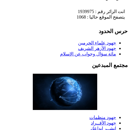
انت الزائر رقم : 1939975
يتصفح الموقع حاليا : 1068
رس الحدود
جهود علماء الحرمين
جهود الأزهر الشريف
مائة سؤال وجواب عن الإسلام
جتمع المبدعين
جهود منظمات
جهود الأفــراد
انشــر إبداعك