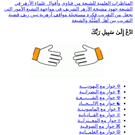
لمناظرات العلمية للشيعة
من فتاوى وأقوال علماء الأزهر في
لشيعة
جهود مشيخة الأزهر الشريف في مواجهة التشيع
الأمور التي
جعل من التقريب فكرة مستحيلة
مواقف أزهرية تبين زيف قضية
لتقريب بين أهل السُّنَّة والشيعة
دْعُ إِلَىٰ سَبِيلِ رَبِّكَ
✡ حوار مع اليهوديـــة
✟ حوار مع النصرانـية
☫ حوار مع الشـــيــعـة
☯ حوار مع الإلـــحــاد
☤ حوار مع الماسونـيـة
♕ حوار مع القــاديانية
ʊ حوار مع المعــتزلــة
⌘ حوار مع الصوفـية
☮ حوار مع العلمــانية