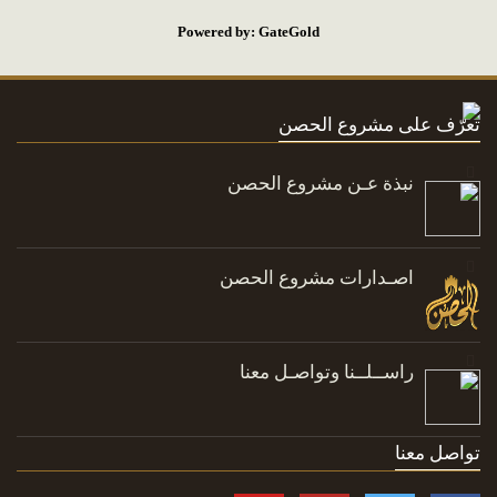
Powered by: GateGold
تعرّف على مشروع الحصن
نبذة عـن مشروع الحصن
اصـدارات مشروع الحصن
راســلــنا وتواصـل معنا
تواصل معنا