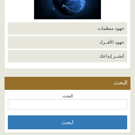
جهود منظمات
جهود الأفــراد
انشــر إبداعك
البحث
البحث