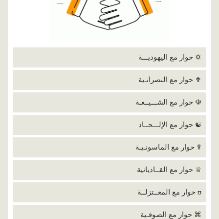
✡ حوار مع اليهوديـــة
✟ حوار مع النصرانـية
☫ حوار مع الشـــيــعـة
☯ حوار مع الإلـــحــاد
☤ حوار مع الماسونـيـة
♕ حوار مع القــاديانية
ʊ حوار مع المعــتزلــة
⌘ حوار مع الصوفـية