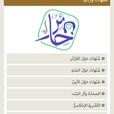
✿ شُبُهَاتٌ حَوْلَ القُرْآنِ
✿ شُبُهَاتٌ حَوْلَ السُنَةِ
✿ شُبُهَاتٌ حَوْلَ النَّبِيِّ
✿ الصحابةُ وَآلِ البَيْتَ
✿ التَّشْرِيعُ الإِسْلَامِيُّ