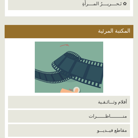
✿ تَـحــــريــــرُ المــــرأَةِ
المكتبة المرئية
أفلام وثـــائـقـية
منــــــــــاظـــــــرات
مقاطع فيــديـــو