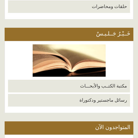
حلقات ومحاضرات
خَــيْـرُ جَــلـيـسٌ
مكتبة الكتــب والأبحـــاث
رسائل ماجستير ودكتوراة
المتواجدون الآن