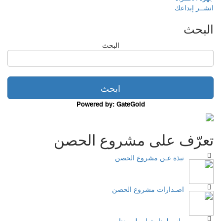
انشــر إبداعك
البحث
البحث
Powered by: GateGold
تعرّف على مشروع الحصن
نبذة عـن مشروع الحصن
اصـدارات مشروع الحصن
راســلــنا وتواصـل معنا