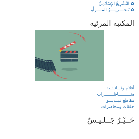
✿ التَّشْرِيعُ الإِسْلَامِيُّ
✿ تَـحــــريــــرُ المــــرأَةِ
المكتبة المرئية
أفلام وثـــائـقـية
منــــــــــاظـــــــرات
مقاطع فيــديـــو
حلقات ومحاضرات
خَــيْـرُ جَــلـيـسٌ