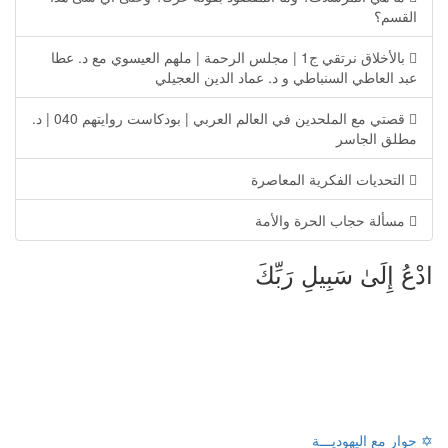
القسم؟
بالأخلاق نرتقي ج1 | مجلس الرحمة | ملهم العيسوي مع د. عطا
عبد العاطي السنباطي و د. عماد الدين العجيلي
قصتي مع الملحدين في العالم العربي | بودكاست روايتهم 040 | د.
مطلق الجاسر
التحديات الفكرية المعاصرة
مسألة حجاب الحرة والأمة
ادْعُ إِلَىٰ سَبِيلِ رَبِّكَ
✡ حوار مع اليهوديـــة