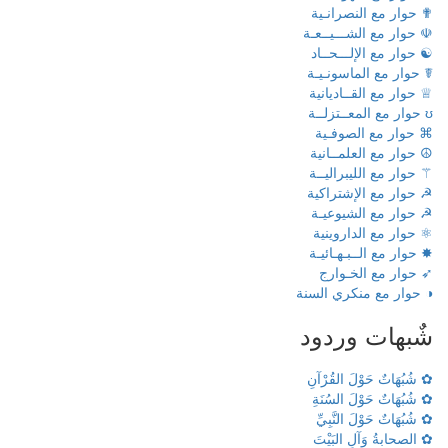
✟ حوار مع النصرانـية
☫ حوار مع الشـــيــعـة
☯ حوار مع الإلـــحــاد
☤ حوار مع الماسونـيـة
♕ حوار مع القــاديانية
ʊ حوار مع المعــتزلــة
⌘ حوار مع الصوفـية
☮ حوار مع العلمــانية
⚚ حوار مع الليبراليــة
☭ حوار مع الإشتراكية
☭ حوار مع الشيوعيـة
⚛ حوار مع الداروينية
✸ حوار مع الــبـهـائيـة
➶ حوار مع الخـوارج
◑ حوار مع منكري السنة
شٌبهات وردود
✿ شُبُهَاتٌ حَوْلَ القُرْآنِ
✿ شُبُهَاتٌ حَوْلَ السُنَةِ
✿ شُبُهَاتٌ حَوْلَ النَّبِيِّ
✿ الصحابةُ وَآلِ البَيْتَ