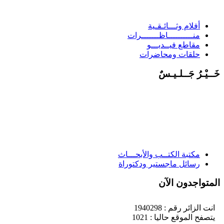
أفلام وثـــائـقـية
منــــــــــاظـــــــرات
مقاطع فيــديـــو
حلقات ومحاضرات
َــيْـرُ جَــلـيـسٌ
مكتبة الكتــب والأبحـــاث
رسائل ماجستير ودكتوراة
لمتواجدون الآن
انت الزائر رقم : 1940298
يتصفح الموقع حاليا : 1021