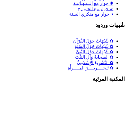
✸ حوار مع الــبـهـائيـة
➶ حوار مع الخـوارج
◑ حوار مع منكري السنة
ٌبهات وردود
✿ شُبُهَاتٌ حَوْلَ القُرْآنِ
✿ شُبُهَاتٌ حَوْلَ السُنَةِ
✿ شُبُهَاتٌ حَوْلَ النَّبِيِّ
✿ الصحابةُ وَآلِ البَيْتَ
✿ التَّشْرِيعُ الإِسْلَامِيُّ
✿ تَـحــــريــــرُ المــــرأَةِ
لمكتبة المرئية