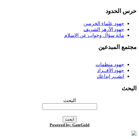
رس الحدود
جهود علماء الحرمين
جهود الأزهر الشريف
مائة سؤال وجواب عن الإسلام
جتمع المبدعين
جهود منظمات
جهود الأفــراد
انشــر إبداعك
لبحث
البحث
Powered by: GateGold