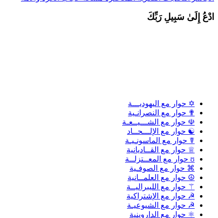
دْعُ إِلَىٰ سَبِيلِ رَبِّكَ
✡ حوار مع اليهوديـــة
✟ حوار مع النصرانـية
☫ حوار مع الشـــيــعـة
☯ حوار مع الإلـــحــاد
☤ حوار مع الماسونـيـة
♕ حوار مع القــاديانية
ʊ حوار مع المعــتزلــة
⌘ حوار مع الصوفـية
☮ حوار مع العلمــانية
⚚ حوار مع الليبراليــة
☭ حوار مع الإشتراكية
☭ حوار مع الشيوعيـة
⚛ حوار مع الداروينية