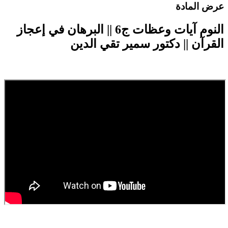
رض المادة
النوم آيات وعظات ج6 || البرهان في إعجاز
لقرآن || دكتور سمير تقي الدين