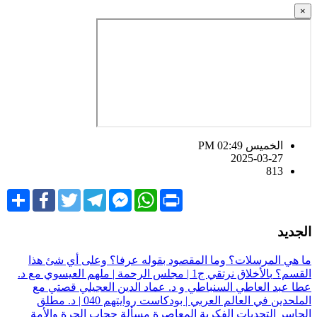
×
الخميس PM 02:49
2025-03-27
813
Share
Facebook
Twitter
Telegram
Facebook
WhatsApp
Print
Messenger
لجديد
ا هي المرسلات؟ وما المقصود بقوله عرفا؟ وعلى أي شئ هذا
لقسم؟
بالأخلاق نرتقي ج1 | مجلس الرحمة | ملهم العيسوي مع د.
طا عبد العاطي السنباطي و د. عماد الدين العجيلي
قصتي مع
الملحدين في العالم العربي | بودكاست روايتهم 040 | د. مطلق
لجاسر
التحديات الفكرية المعاصرة
مسألة حجاب الحرة والأمة