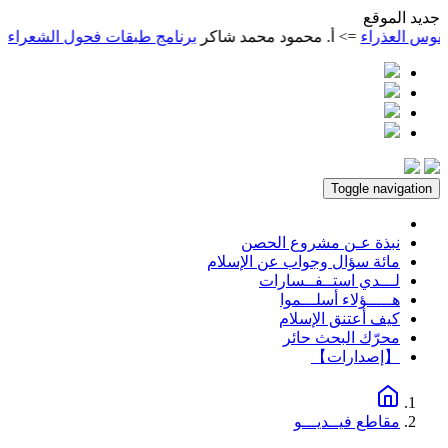
ديد الموقع
 العذراء
=> أ. محمود محمد شاكر
برنامج طبقات فحول الشعراء
=> أ.
Toggle navigation
نبذة عـن مشروع الحصن
مائة سؤال وجواب عن الإسلام
لـــدي استــفــسارات
هـــــؤلاء أسلـــموا
كيف أعتنق الإسلام
محرّك البحث حائر
【إصدارات】
مقاطع فيــديـــو