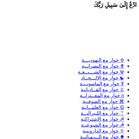
دْعُ إِلَىٰ سَبِيلِ رَبِّكَ
✡ حوار مع اليهوديـــة
✟ حوار مع النصرانـية
☫ حوار مع الشـــيــعـة
☯ حوار مع الإلـــحــاد
☤ حوار مع الماسونـيـة
♕ حوار مع القــاديانية
ʊ حوار مع المعــتزلــة
⌘ حوار مع الصوفـية
☮ حوار مع العلمــانية
⚚ حوار مع الليبراليــة
☭ حوار مع الإشتراكية
☭ حوار مع الشيوعيـة
⚛ حوار مع الداروينية
✸ حوار مع الــبـهـائيـة