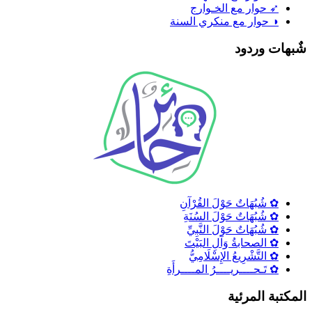
➶ حوار مع الخـوارج
◑ حوار مع منكري السنة
ٌبهات وردود
✿ شُبُهَاتٌ حَوْلَ القُرْآنِ
✿ شُبُهَاتٌ حَوْلَ السُنَةِ
✿ شُبُهَاتٌ حَوْلَ النَّبِيِّ
✿ الصحابةُ وَآلِ البَيْتَ
✿ التَّشْرِيعُ الإِسْلَامِيُّ
✿ تَـحــــريــــرُ المــــرأَةِ
لمكتبة المرئية