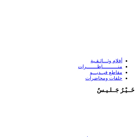
أفلام وثـــائـقـية
منــــــــــاظـــــــرات
مقاطع فيــديـــو
حلقات ومحاضرات
َــيْـرُ جَــلـيـسٌ