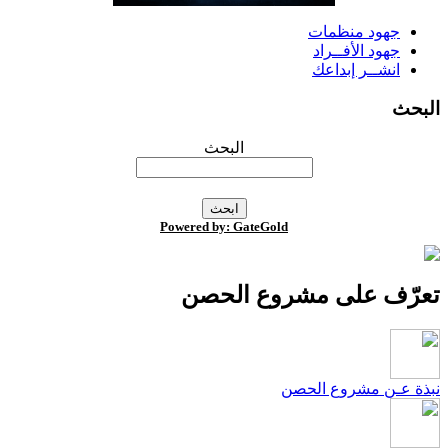
جهود منظمات
جهود الأفــراد
انشــر إبداعك
لبحث
البحث
Powered by: GateGold
عرّف على مشروع الحصن
بذة عـن مشروع الحصن