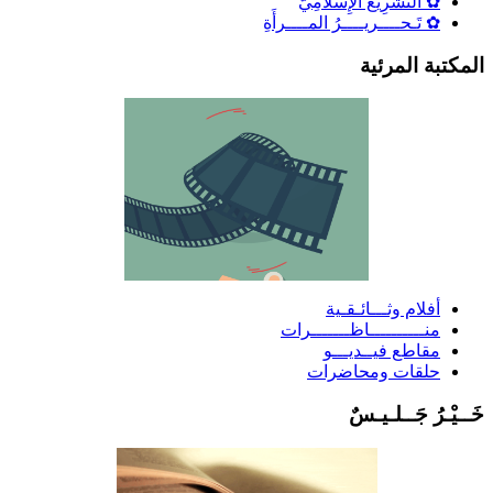
✿ التَّشْرِيعُ الإِسْلَامِيُّ
✿ تَـحــــريــــرُ المــــرأَةِ
لمكتبة المرئية
أفلام وثـــائـقـية
منــــــــــاظـــــــرات
مقاطع فيــديـــو
حلقات ومحاضرات
َــيْـرُ جَــلـيـسٌ