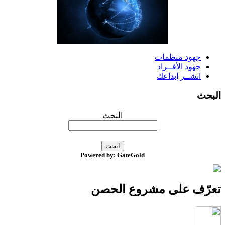
جهود منظمات
جهود الأفــراد
انشــر إبداعك
لبحث
البحث
Powered by: GateGold
عرّف على مشروع الحصن