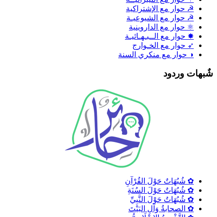
☭ حوار مع الإشتراكية
☭ حوار مع الشيوعيـة
⚛ حوار مع الداروينية
✸ حوار مع الــبـهـائيـة
➶ حوار مع الخـوارج
◑ حوار مع منكري السنة
ٌبهات وردود
✿ شُبُهَاتٌ حَوْلَ القُرْآنِ
✿ شُبُهَاتٌ حَوْلَ السُنَةِ
✿ شُبُهَاتٌ حَوْلَ النَّبِيِّ
✿ الصحابةُ وَآلِ البَيْتَ