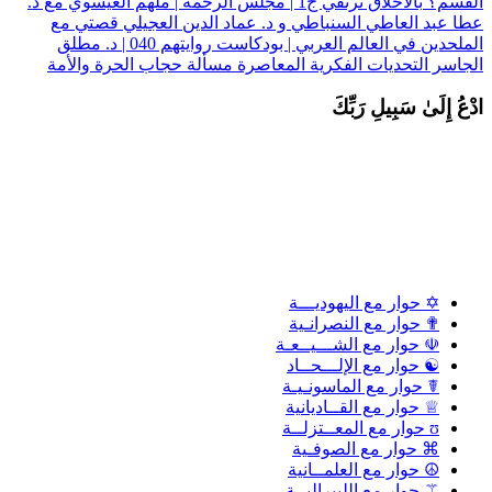
لقسم؟
بالأخلاق نرتقي ج1 | مجلس الرحمة | ملهم العيسوي مع د.
طا عبد العاطي السنباطي و د. عماد الدين العجيلي
قصتي مع
الملحدين في العالم العربي | بودكاست روايتهم 040 | د. مطلق
لجاسر
التحديات الفكرية المعاصرة
مسألة حجاب الحرة والأمة
دْعُ إِلَىٰ سَبِيلِ رَبِّكَ
✡ حوار مع اليهوديـــة
✟ حوار مع النصرانـية
☫ حوار مع الشـــيــعـة
☯ حوار مع الإلـــحــاد
☤ حوار مع الماسونـيـة
♕ حوار مع القــاديانية
ʊ حوار مع المعــتزلــة
⌘ حوار مع الصوفـية
☮ حوار مع العلمــانية
⚚ حوار مع الليبراليــة