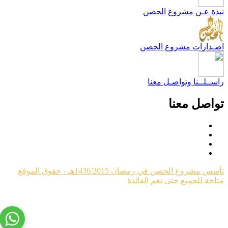
بذة عـن مشروع الحصن
صـدارات مشروع الحصن
اســلــنا وتواصـل معنا
واصل معنا
تأسس مشروع الحصن في رمضان 1436/2015هـ - حقوق الموقع
تاحة للجميع حتى تعم الفائدة