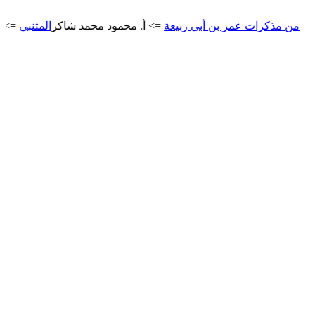
كرات عمر بن أبي ربيعة
=> أ. محمود محمد شاكر
المتنبي
=> أ. محمود