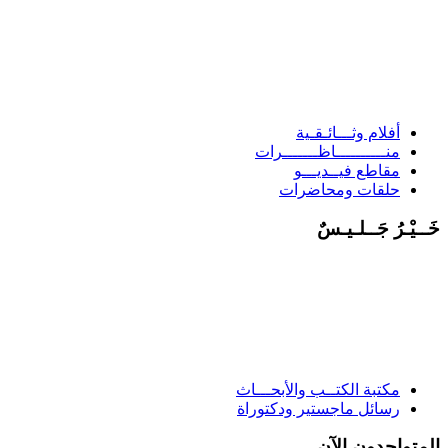
أفلام وثـــائـقـية
منــــــــــاظـــــــرات
مقاطع فيــديـــو
حلقات ومحاضرات
خَــيْـرُ جَــلـيـسٌ
مكتبة الكتــب والأبحـــاث
رسائل ماجستير ودكتوراة
المتواجدون الآن