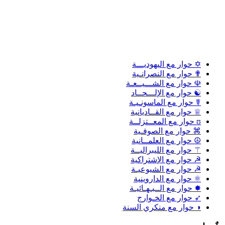
✡ حوار مع اليهوديـــة
✟ حوار مع النصرانـية
☫ حوار مع الشـــيــعـة
☯ حوار مع الإلـــحــاد
☤ حوار مع الماسونـيـة
♕ حوار مع القــاديانية
ʊ حوار مع المعــتزلــة
⌘ حوار مع الصوفـية
☮ حوار مع العلمــانية
⚚ حوار مع الليبراليــة
☭ حوار مع الإشتراكية
☭ حوار مع الشيوعيـة
⚛ حوار مع الداروينية
✸ حوار مع الــبـهـائيـة
➶ حوار مع الخـوارج
◑ حوار مع منكري السنة