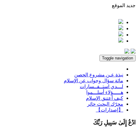
جديد الموقع
Toggle navigation
نبذة عـن مشروع الحصن
مائة سؤال وجواب عن الإسلام
لـــدي استــفــسارات
هـــــؤلاء أسلـــموا
كيف أعتنق الإسلام
محرّك البحث حائر
【إصدارات】
ادْعُ إِلَىٰ سَبِيلِ رَبِّكَ