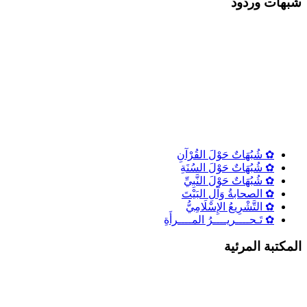
شٌبهات وردود
✿ شُبُهَاتٌ حَوْلَ القُرْآنِ
✿ شُبُهَاتٌ حَوْلَ السُنَةِ
✿ شُبُهَاتٌ حَوْلَ النَّبِيِّ
✿ الصحابةُ وَآلِ البَيْتَ
✿ التَّشْرِيعُ الإِسْلَامِيُّ
✿ تَـحــــريــــرُ المــــرأَةِ
المكتبة المرئية