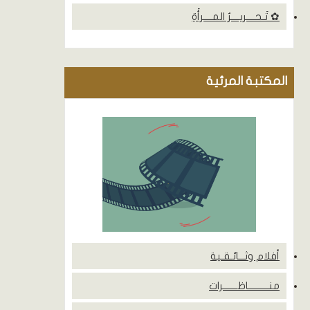
✿ تَـحــــريــــرُ المــــرأَةِ
المكتبة المرئية
أفلام وثـــائـقـية
منــــــــــاظـــــــرات