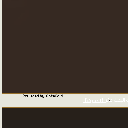
Powered by: GateGold
 البحث حائر
【إصدارات】