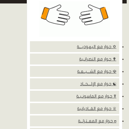
✡ حوار مع اليهوديـــة
✟ حوار مع النصرانـية
☫ حوار مع الشـــيــعـة
☯ حوار مع الإلـــحــاد
☤ حوار مع الماسونـيـة
♕ حوار مع القــاديانية
ʊ حوار مع المعــتزلــة