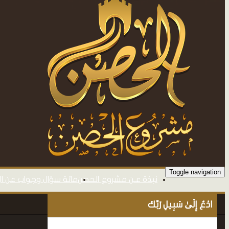
Toggle navigation
نبذة عـن مشروع الحصن
مائة سؤال وجواب عن ال
ادْعُ إِلَىٰ سَبِيلِ رَبِّكَ