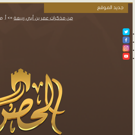
جديد الموقع
من مذكرات عمر بن أبي ربيعة
=> أ. محمود محم