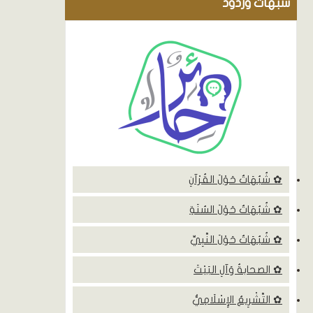
شٌبهات وردود
✿ شُبُهَاتٌ حَوْلَ القُرْآنِ
✿ شُبُهَاتٌ حَوْلَ السُنَةِ
✿ شُبُهَاتٌ حَوْلَ النَّبِيِّ
✿ الصحابةُ وَآلِ البَيْتَ
✿ التَّشْرِيعُ الإِسْلَامِيُّ