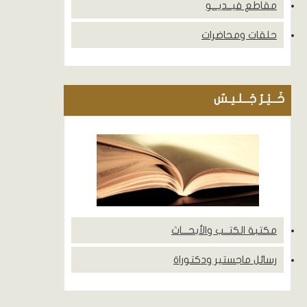
مقاطع فيــديـــو
حلقات ومحاضرات
خَــيْـرُ جَــلـيـسٌ
مكتبة الكتــب والأبحـــاث
رسائل ماجستير ودكتوراة