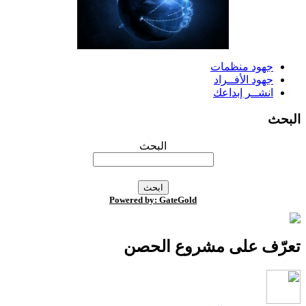
جهود منظمات
جهود الأفــراد
انشــر إبداعك
لبحث
البحث
Powered by: GateGold
عرّف على مشروع الحصن