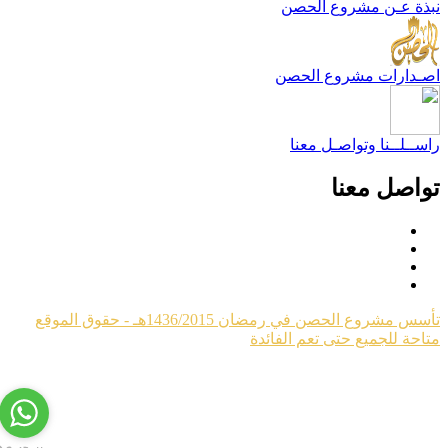
بذة عـن مشروع الحصن
صـدارات مشروع الحصن
اســلــنا وتواصـل معنا
واصل معنا
تأسس مشروع الحصن في رمضان 1436/2015هـ - حقوق الموقع
تاحة للجميع حتى تعم الفائدة