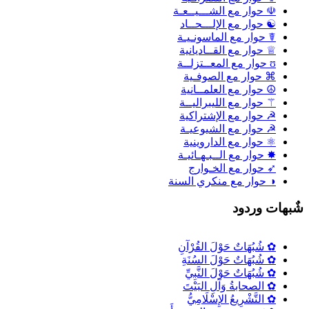
☫ حوار مع الشـــيــعـة
☯ حوار مع الإلـــحــاد
☤ حوار مع الماسونـيـة
♕ حوار مع القــاديانية
ʊ حوار مع المعــتزلــة
⌘ حوار مع الصوفـية
☮ حوار مع العلمــانية
⚚ حوار مع الليبراليــة
☭ حوار مع الإشتراكية
☭ حوار مع الشيوعيـة
⚛ حوار مع الداروينية
✸ حوار مع الــبـهـائيـة
➶ حوار مع الخـوارج
◑ حوار مع منكري السنة
ٌبهات وردود
✿ شُبُهَاتٌ حَوْلَ القُرْآنِ
✿ شُبُهَاتٌ حَوْلَ السُنَةِ
✿ شُبُهَاتٌ حَوْلَ النَّبِيِّ
✿ الصحابةُ وَآلِ البَيْتَ
✿ التَّشْرِيعُ الإِسْلَامِيُّ