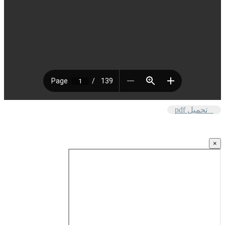
تحميل pdf
×