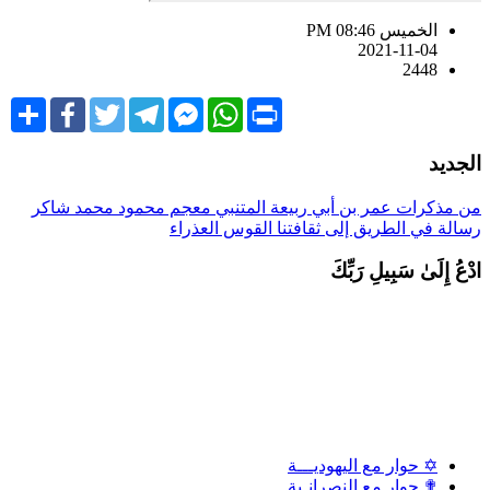
الخميس PM 08:46
2021-11-04
2448
Share
Facebook
Twitter
Telegram
Facebook
WhatsApp
Print
Messenger
لجديد
ن مذكرات عمر بن أبي ربيعة
المتنبي
معجم محمود محمد شاكر
سالة في الطريق إلى ثقافتنا
القوس العذراء
دْعُ إِلَىٰ سَبِيلِ رَبِّكَ
✡ حوار مع اليهوديـــة
✟ حوار مع النصرانـية