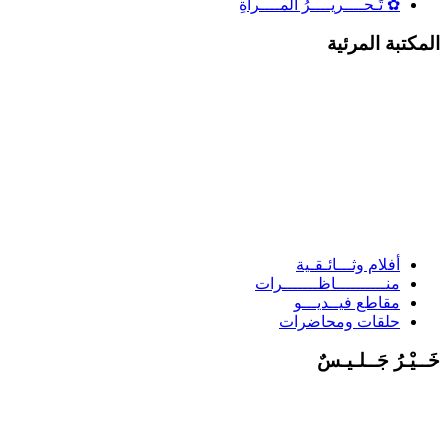
✿ تَـحــــريــــرُ المــــرأَةِ
لمكتبة المرئية
أفلام وثـــائـقـية
منــــــــــاظـــــــرات
مقاطع فيــديـــو
حلقات ومحاضرات
َــيْـرُ جَــلـيـسٌ