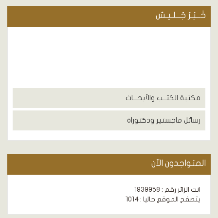
خَــيْـرُ جَــلـيـسٌ
مكتبة الكتــب والأبحـــاث
رسائل ماجستير ودكتوراة
المتواجدون الآن
انت الزائر رقم : 1939958
يتصفح الموقع حاليا : 1014