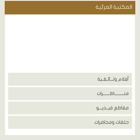
المكتبة المرئية
أفلام وثـــائـقـية
منــــــــــاظـــــــرات
مقاطع فيــديـــو
حلقات ومحاضرات