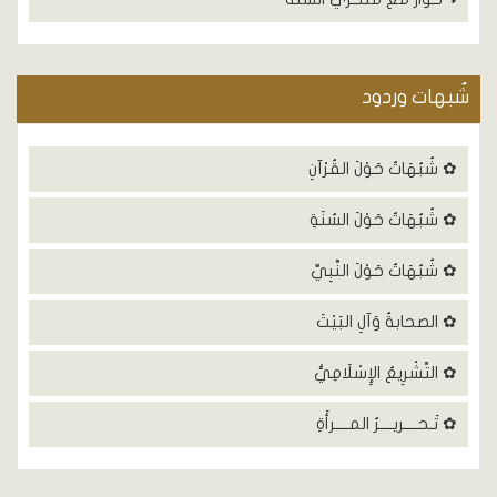
شٌبهات وردود
✿ شُبُهَاتٌ حَوْلَ القُرْآنِ
✿ شُبُهَاتٌ حَوْلَ السُنَةِ
✿ شُبُهَاتٌ حَوْلَ النَّبِيِّ
✿ الصحابةُ وَآلِ البَيْتَ
✿ التَّشْرِيعُ الإِسْلَامِيُّ
✿ تَـحــــريــــرُ المــــرأَةِ