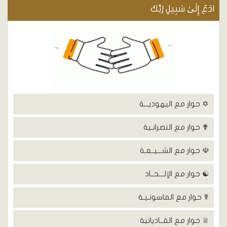
ادْعُ إِلَىٰ سَبِيلِ رَبِّكَ
✡ حوار مع اليهوديـــة
✟ حوار مع النصرانـية
☫ حوار مع الشـــيــعـة
☯ حوار مع الإلـــحــاد
☤ حوار مع الماسونـيـة
♕ حوار مع القــاديانية