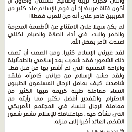
وأنني هجرت تربية وتعاليم تنشئتي وأحاول أن
أكون فتاة عربية؛ إذ أن فهم الإسلام عند كثير من
الغربيين قاصر على أنه دين للعرب فقط!!!
لم يكن سهلا عليّ الامتناع عن الأطعمة المحرمة
والخمر والبدء في أداء الصلاة والصيام لكنني
اعتدت الأمر بفضل الله.
لقد غيرني الإسلام كثيرا، ومن الصعب أن تصف
ذلك الشعور؛ فقد شعرت بعد إسلامي بالطمأنينة
والراحة النفسية التي لم أشعر بها من قبل قط..
ولقد حسَّن الإسلام من حياتي كامرأة، فلقد
شاهدت كيف يعامل الرجال المسلمون الطيبون
النساء معاملة طيبة كريمة فيها الكثير من
الاحترام والتقدير أفضل بكثير مما رأيته من
معاملة الرجال للنساء في المجتمع الأمريكي
الذي نشأت فيه.. فباعتناقك للإسلام تشعر شعور
الشخص العائد أخيرا إلى منزله.
الخميس AM 02:14