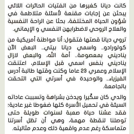
كانت ديانا كغيرها من الفتيات الحائرات اللائي
يبحثن عن إجابات مقنعة لأسئلة متلاطمة في
شؤون الحياة المختلفة، بحثا عن الراحة النفسية
والعلاج الروحي لاضطرابهن النفسي و الإيماني.
تروي ديانا قصتها فتقول: أنا مواطنة أمريكية من
كولورادو.. واسمي ديانا بيتي.. البعض الآن
يناديني بمعصومة.. أمة الله، والبعض لازال
يناديني بنفس اسمي قبل الإسلام، اعتنقت
الإسلام وعمري 23 عاما وكنت وقتها طالبة أدرس
الفيزياء.. والوحيدة في أسرتي التي التحقت
بالجامعة.
والدي كان سكِّيرا ويدخن بشراهة وتسببت عاداته
السيئة في تحميل الأسرة كلها ضغوطا غير عادية؛
فقد عشنا حياة صعبة لسنوات طويلة حتى
توصلنا لنقطة مهمة، وهي أن تظل أسرتنا
متماسكة رغم عدم واقعية ذلك وعدم مثاليته.