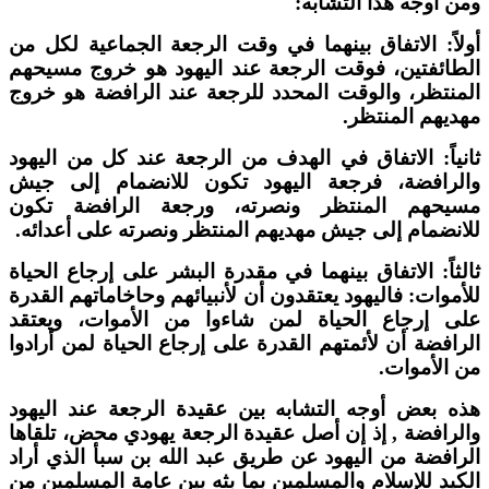
من أوجه هذا التشابه:
ولاً: الاتفاق بينهما في وقت الرجعة الجماعية لكل من
لطائفتين، فوقت الرجعة عند اليهود هو خروج مسيحهم
لمنتظر، والوقت المحدد للرجعة عند الرافضة هو خروج
هديهم المنتظر.
انياً: الاتفاق في الهدف من الرجعة عند كل من اليهود
الرافضة، فرجعة اليهود تكون للانضمام إلى جيش
سيحهم المنتظر ونصرته، ورجعة الرافضة تكون
لانضمام إلى جيش مهديهم المنتظر ونصرته على أعدائه.
الثاً: الاتفاق بينهما في مقدرة البشر على إرجاع الحياة
لأموات: فاليهود يعتقدون أن لأنبيائهم وحاخاماتهم القدرة
لى إرجاع الحياة لمن شاءوا من الأموات، ويعتقد
لرافضة أن لأئمتهم القدرة على إرجاع الحياة لمن أرادوا
ن الأموات.
ذه بعض أوجه التشابه بين عقيدة الرجعة عند اليهود
الرافضة , إذ إن أصل عقيدة الرجعة يهودي محض، تلقاها
لرافضة من اليهود عن طريق عبد الله بن سبأ الذي أراد
لكيد للإسلام والمسلمين بما بثه بين عامة المسلمين من