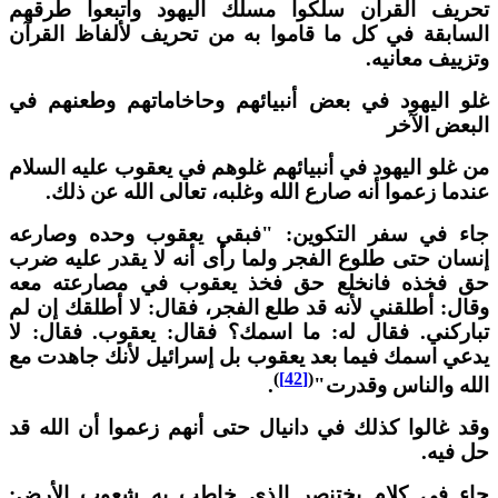
حريف القرآن سلكوا مسلك اليهود واتبعوا طرقهم
لسابقة في كل ما قاموا به من تحريف لألفاظ القرآن
تزييف معانيه.
لو اليهود في بعض أنبيائهم وحاخاماتهم وطعنهم في
لبعض الآخر
ن غلو اليهود في أنبيائهم غلوهم في يعقوب عليه السلام
ندما زعموا أنه صارع الله وغلبه، تعالى الله عن ذلك.
اء في سفر التكوين: "فبقي يعقوب وحده وصارعه
نسان حتى طلوع الفجر ولما رأى أنه لا يقدر عليه ضرب
ق فخذه فانخلع حق فخذ يعقوب في مصارعته معه
قال: أطلقني لأنه قد طلع الفجر، فقال: لا أطلقك إن لم
باركني. فقال له: ما اسمك؟ فقال: يعقوب. فقال: لا
دعي اسمك فيما بعد يعقوب بل إسرائيل لأنك جاهدت مع
)
[42]
(
لله والناس وقدرت"
.
قد غالوا كذلك في دانيال حتى أنهم زعموا أن الله قد
ل فيه.
اء في كلام بختنصر الذي خاطب به شعوب الأرض: