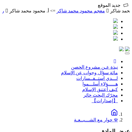
جديد الموقع
معجم محمود محمد شاكر
=> أ. محمود محمد شاكر
رسالة في الطري
Toggle
navigation
نبذة عـن مشروع الحصن
مائة سؤال وجواب عن الإسلام
لـــدي استــفــسارات
هـــــؤلاء أسلـــموا
كيف أعتنق الإسلام
محرّك البحث حائر
【إصدارات】
☫ حوار مع الشـــيــعـة
رض المادة