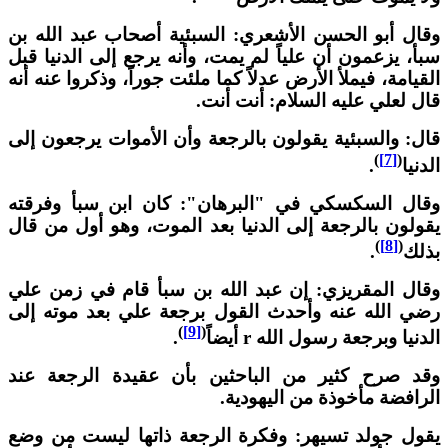
قال أبو الحسن الأشعري: السبئية أصحاب عبد الله بن
بأ، يزعمون أن علياً لم يمت، وأنه يرجع إلى الدنيا قبل
لقيامة، فيملأ الأرض عدلاً كما ملئت جوراً، وذكروا عنه أنه
ال لعلي عليه السلام: أنت أنت.
ال: والسبئية يقولون بالرجعة وأن الأموات يرجعون إلى
)
[7]
(
لدنيا
.
قال السكسكي في "البرهان": كان ابن سبأ وفرقته
قولون بالرجعة إلى الدنيا بعد الموت، وهو أول من قال
)
[8]
(
ذلك
.
قال المقريزي: إن عبد الله بن سبأ قام في زمن علي
ضي الله عنه وأحدث القول برجعة علي بعد موته إلى
)
[9]
(
لدنيا وبرجعة رسول الله r أيضاً
.
قد صرح كثير من الباحثين بأن عقيدة الرجعة عند
لرافضة مأخوذة من اليهودية.
قول جولد تسيهر: وفكرة الرجعة ذاتها ليست من وضع