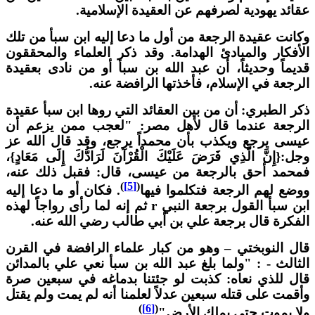
قائد يهودية لصرفهم عن العقيدة الإسلامية.
كانت عقيدة الرجعة من أول ما دعا إليه ابن سبأ من تلك
لأفكار والمبادئ الهدامة. وقد ذكر العلماء والمحققون
ديماً وحديثاً، أن عبد الله بن سبأ أو من نادى بعقيدة
لرجعة في الإسلام، فأخذتها الرافضة عنه.
كر الطبري: أن من بين العقائد التي روها ابن سبأ عقيدة
لرجعة عندما قال لأهل مصر: "لعجب ممن يزعم أن
يسى يرجع ويكذب بأن محمداً يرجع، وقد قال الله عز
جل:{إِنَّ الَّذِي فَرَضَ عَلَيْكَ الْقُرْآنَ لَرَادُّكَ إِلَى مَعَادٍ}،
محمد أحق بالرجعة من عيسى، قال: فقبل ذلك عنه،
)
[5]
(
وضع لهم الرجعة فتكلموا فيها
. فكان أو ما دعا إليه
ابن سبأ القول برجعة النبي r ثم إنه لما رأى رواجاً لهذه
لفكرة قال برجعة علي بن أبي طالب رضي الله عنه.
ال النوبختي – وهو من كبار علماء الرافضة في القرن
لثالث - : "ولما بلغ عبد الله بن سبأ نعي علي بالمدائن
ال للذي نعاه: كذبت لو جئتنا بدماغه في سبعين صرة
أقمت على قتله سبعين عدلاً لعلمنا أنه لم يمت ولم يقتل
)
[6]
(
لا يموت حتى يملك الأرض"
.