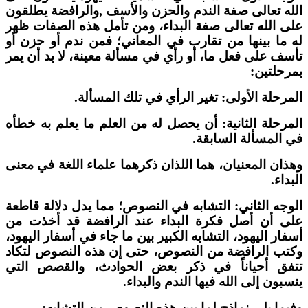
لله تعالى صفة الندم والحزن والأسف ,والرافضة يطلقون
لى الله تعالى صفة البداء، ومن تأمل هذه الصفات ظهر
ه ما بينها من تقارب في المعاني؛ فمن ندم أو حزن أو
أسف على فعل ما، أو رأي في مسألة معينة، لا بد أن يمر
مرحلتين:
لمرحلة الأولى: تغير الرأي في تلك المسألة.
لمرحلة الثانية: أن يحصل له من العلم ما يعلم به خطأه
ي المسألة السابقة.
هذان المعنيان، هما اللذان ذكرهما علماء اللغة في معنى
لبداء.
لوجه الثاني: التشابه في النصوص؛ مما يدل دلالة قاطعة
لى أن أصل فكرة البداء عند الرافضة قد أخذت من
سفار اليهود، التشابه الكبير بين ما جاء في أسفار اليهود،
كتب الرافضة من النصوص، حتى إن هذه النصوص لتكاد
تفق أحياناً في ذكر بعض الحوادث، والقصص التي
نسبون إلى الله فيها الندم والبداء.
فيما يلي نماذج لما بين هذه النصوص من التشابه: