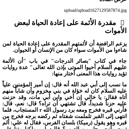
upload/upload1627129587874.jp
مقدرة الأئمة على إعادة الحياة لبعض
لأموات
زعم الرافضة أن لأئمتهم المقدرة على إعادة الحياة لمن
اءوا من الأموات سواء كان من الإنسان أو الحيوان.
اء في كتاب "بصائر الدرجات" في باب "أن الأئمة
ليهم السلام أحيوا الموتى بإذن الله تعالى" عدة روايات
ؤيد روايات هذا المعنى أختار منها:
ا نسب إلى أبي عبد الله أنه قال: إن أمير المؤمنين علياً
ليه السلام كان له خؤلة في بني مخزوم وأن شاباً منهم
تاه فقال: يا خالي إن أخي وابن أبي مات، وقد حزنت
ليه حزناً شديداً، قال تشتهي أن تراه؟ قال: نعم، قال:
فأرني قبره فخرج ومعه برد رسول الله r المستجاب، فلما
نتهى إلى القبر تلملمت شفتاه ثم ركضه برجه فخرج من
بره وهو يقول (رميكا) بلسان الفرس، فقال له علي: ألم
مت وأنت رجل من العرب؟ قال: بلى، ولكنا متنا على