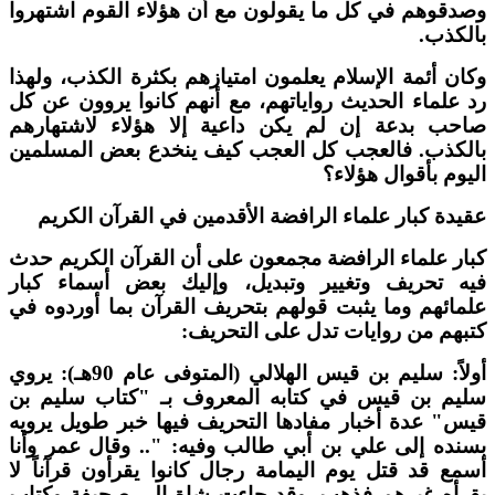
صدقوهم في كل ما يقولون مع أن هؤلاء القوم اشتهروا
الكذب.
كان أئمة الإسلام يعلمون امتيازهم بكثرة الكذب، ولهذا
د علماء الحديث رواياتهم، مع أنهم كانوا يروون عن كل
احب بدعة إن لم يكن داعية إلا هؤلاء لاشتهارهم
الكذب. فالعجب كل العجب كيف ينخدع بعض المسلمين
ليوم بأقوال هؤلاء؟
قيدة كبار علماء الرافضة الأقدمين في القرآن الكريم
بار علماء الرافضة مجمعون على أن القرآن الكريم حدث
يه تحريف وتغيير وتبديل، وإليك بعض أسماء كبار
لمائهم وما يثبت قولهم بتحريف القرآن بما أوردوه في
تبهم من روايات تدل على التحريف:
أولاً: سليم بن قيس الهلالي (المتوفى عام 90هـ): يروي
ليم بن قيس في كتابه المعروف بـ "كتاب سليم بن
يس" عدة أخبار مفادها التحريف فيها خبر طويل يرويه
سنده إلى علي بن أبي طالب وفيه: ".. وقال عمر وأنا
سمع قد قتل يوم اليمامة رجال كانوا يقرأون قرآناً لا
قرأه غيرهم فذهب. وقد جاءت شاة إلى صحيفة وكتاب