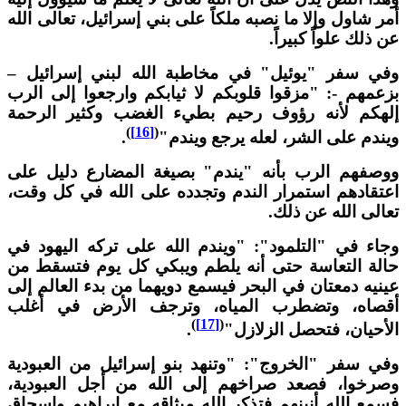
مر شاول وإلا ما نصبه ملكاً على بني إسرائيل، تعالى الله
ن ذلك علواً كبيراً.
في سفر "يوئيل" في مخاطبة الله لبني إسرائيل –
زعمهم -: "مزقوا قلوبكم لا ثيابكم وارجعوا إلى الرب
لهكم لأنه رؤوف رحيم بطيء الغضب وكثير الرحمة
)
[16]
(
يندم على الشر، لعله يرجع ويندم"
.
وصفهم الرب بأنه "يندم" بصيغة المضارع دليل على
عتقادهم استمرار الندم وتجدده على الله في كل وقت،
عالى الله عن ذلك.
جاء في "التلمود": "ويندم الله على تركه اليهود في
الة التعاسة حتى أنه يلطم ويبكي كل يوم فتسقط من
ينيه دمعتان في البحر فيسمع دويهما من بدء العالم إلى
قصاه، وتضطرب المياه، وترجف الأرض في أغلب
)
[17]
(
لأحيان، فتحصل الزلازل"
.
في سفر "الخروج": "وتنهد بنو إسرائيل من العبودية
صرخوا، فصعد صراخهم إلى الله من أجل العبودية،
سمع الله أنينهم فتذكر الله ميثاقه مع إبراهيم وإسحاق