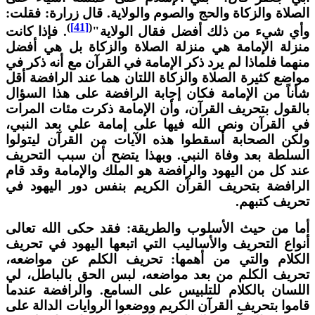
لصلاة والزكاة والحج والصوم والولاية. قال زرارة: فقلت:
)
[41]
(
أي شيء من ذلك أفضل فقال الولاية"
. فإذا كانت
نزلة الإمامة هي منزلة الصلاة والزكاة بل هي أفضل
نهما فلماذا لم يرد ذكر الإمامة في القرآن مع أنه ذكر في
واضع كثيرة الصلاة والزكاة اللتان هما عند الرافضة أقل
أناً من الإمامة فكان إجابة الرافضة على هذا السؤال
القول بتحريف القرآن، وأن الإمامة ذكرت مئات المرات
ي القرآن ونص الله فيها على إمامة علي بعد النبي،
لكن الصحابة أسقطوا هذه الآيات من القرآن ليتولوا
لسلطة بعد وفاة النبي. وبهذا يتضح أن سبب التحريف
ند كل من اليهود والرافضة هو الملك والإمامة وقد قام
لرافضة بتحريف القرآن الكريم بنفس دور اليهود في
حريف كتبهم.
ما من حيث الأسلوب والطريقة: فقد حكى الله تعالى
نواع التحريف والأساليب التي اتبعها اليهود في تحريف
لكلام والتي من أهمها: تحريف الكلم عن مواضعه،
حريف الكلم من بعد مواضعه، لبس الحق بالباطل، لي
للسان بالكلام للتلبيس على السامع. والرافضة عندما
اموا بتحريف القرآن الكريم ووضعوا الروايات الدالة على