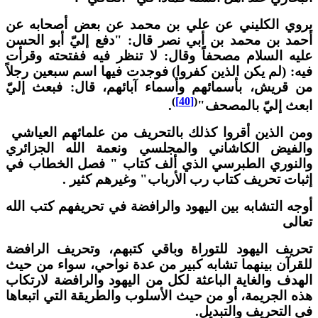
روي الكليني عن علي بن محمد عن بعض أصحابه عن
حمد بن محمد بن أبي نصر قال: "دفع إليّ أبو الحسن
ليه السلام مصحفاً وقال: لا تنظر فيه ففتحته وقرأت
يه: (لم يكن الذين كفروا) فوجدت فيها اسم سبعين رجلاً
ن قريش، بأسمائهم وأسماء آبائهم، قال: فبعث إليّ
)
[40]
(
بعث إليّ بالمصحف"
.
من الذين أقروا كذلك بالتحريف من علمائهم العياشي
الفيض الكاشاني والمجلسي ونعمة الله الجزائري
النوري الطبرسي الذي ألف كتاب " فصل الخطاب في
ثبات تحريف كتاب رب الأرباب" وغيرهم كثير .
وجه التشابه بين اليهود والرافضة في تحريفهم كتب الله
عالى
حريف اليهود للتوراة وباقي كتبهم، وتحريف الرافضة
لقرآن بينهما تشابه كبير من عدة نواحي، سواء من حيث
لهدف والغاية الباعثة لكل من اليهود والرافضة لارتكاب
ذه الجريمة، أو من حيث الأسلوب والطريقة التي اتبعاها
ي التحريف والتبديل.