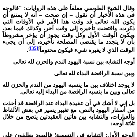
قال الشيخ الطوسي معلقاً على هذه الروايات: "فالوجه
ي هذه الأخبار أن نقول – إن صحت – أنه لا يمتنع أن
كون الله تعالى قد وقت هذا الأمر في الأوقات التي
كرت، واقتضت تأخيره إلى وقت آخر، وكذلك فيما بعد،
يكون الوقت الأول وكل وقت يجوز أن يؤخر مشروطاً
أن لا يتجدد ما يقتضي المصلحة تأخيره، إلى أن يجيء
)
[35]
(
لوقت الذي لا يغيره شيء فيكون محتوماً
.
وجه التشابه بين نسبة اليهود الندم والحزن لله تعالى
بين نسبة الرافضة البداء لله تعالى
ا يوجد اختلاف بين ما ينسبه اليهود من الندم والحزن لله
عالى وبين ما ينسبه الرافضة من البداء إليه تعالى.
ل إني لا أشك في أن عقيدة البداء عند الرافضة قد أخذت
ن أسفار اليهود بالنص، مع تغيير يسير في بعض الألفاظ
العبارات، والتشابه بين هاتين العقيدتين يتضح من خلال
لاثة أوجه:
لوجه الأول: التشابه في التسمية؛ فاليهود يطلقون على