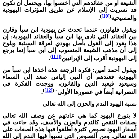
لشيعة أو من عقائدهم التي اختصوا بها، ويحتمل أن تكون
د تسربت إلى الإسلام عن طريق المؤثرات اليهودية
)
[10]
(
المسيحية
.
يقول فلهاوزن عندما تحدث عن يهودية ابن سبأ وقارن
ين العقائد التي نادى بها ابن سبأ والعقائد اليهودية: إن
ذا يقود إلى القول بأصل يهودي لفرقة السبئية ويلوح
لى أن مذهب الشيعة المنسوب إلى ابن سبأ إنما يرجع
)
[11]
(
لى اليهودية أقرب إلى الإيرانيين
.
يقول أحمد أمين: فكرة الرجعة هذه أخذها ابن سبأ من
ليهودية فعندهم أن النبي إلياس صعد إلى السماء
سيعود فيعيد الدين والقانون، ووجدت الفكرة في
)
[12]
(
لنصرانية أيضاً في عصورها الأولى"
.
سبة اليهود الندم والحزن إلى الله تعالى
ا يتورع اليهود كما هي عادتهم عن وصف الله تعالى
صفات النقص كالندم والحزن والأسف، وقد جاءت في
سفار اليهود نصوص كثيرة أطلقوا فيها هذه الصفات على
لله تعالى. ومن النصوص التي نسبوا فيها الندم إلى الله