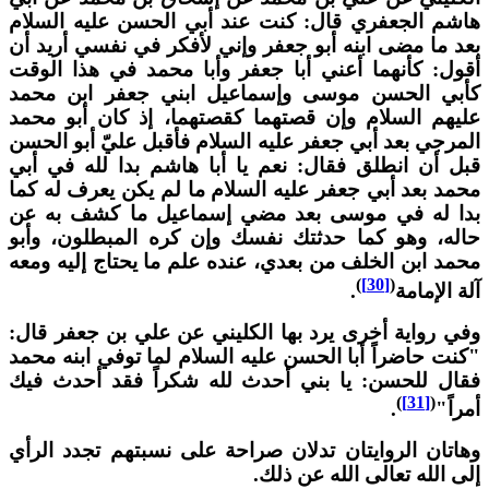
اشم الجعفري قال: كنت عند أبي الحسن عليه السلام
عد ما مضى ابنه أبو جعفر وإني لأفكر في نفسي أريد أن
قول: كأنهما أعني أبا جعفر وأبا محمد في هذا الوقت
أبي الحسن موسى وإسماعيل ابني جعفر ابن محمد
ليهم السلام وإن قصتهما كقصتهما، إذ كان أبو محمد
لمرجي بعد أبي جعفر عليه السلام فأقبل عليّ أبو الحسن
بل أن انطلق فقال: نعم يا أبا هاشم بدا لله في أبي
حمد بعد أبي جعفر عليه السلام ما لم يكن يعرف له كما
دا له في موسى بعد مضي إسماعيل ما كشف به عن
اله، وهو كما حدثتك نفسك وإن كره المبطلون، وأبو
حمد ابن الخلف من بعدي، عنده علم ما يحتاج إليه ومعه
)
[30]
(
لة الإمامة
.
في رواية أخرى يرد بها الكليني عن علي بن جعفر قال:
كنت حاضراً أبا الحسن عليه السلام لما توفي ابنه محمد
قال للحسن: يا بني أحدث لله شكراً فقد أحدث فيك
)
[31]
(
مراً"
.
هاتان الروايتان تدلان صراحة على نسبتهم تجدد الرأي
لى الله تعالى الله عن ذلك.