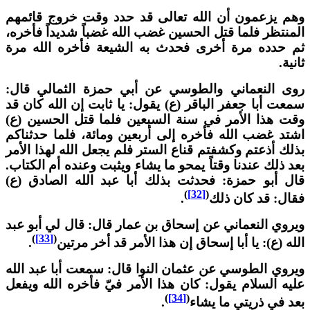
هم يزعمون أن الله تعالى قد حدد وقت خروج قائمهم
لمنتظر فلما قتل الحسين غضب الله غضباً شديداً فأخره،
م حدده مرة أخرى فحدث به الشيعة فأخره الله مرة
انية.
وى النعماني والطوسي عن أبي حمزة الثمالي قال:
معت أبا جعفر الباقر (ع) يقول: يا ثابت إن الله كان قد
قت هذا الأمر في سنة السبعين فلما قتل الحسين (ع)
شتد غضب الله فأخره إلى أربعين ومائة، فلما حدثناكم
ذلك أذعتم وكشفتم قناع الستر فلم يجعل الله لهذا الأمر
عد ذلك عندنا وقتاً يمحو ما يشاء ويثبت وعنده أم الكتاب.
ال أبو حمزة: فحدثت بذلك أبا عبد الله الصادق (ع)
)
[32]
(
قال: قد كان ذلك
.
يروي النعماني عن إسحاق بن عمار قال: قال لي أبو عبد
)
[33]
(
لله (ع): يا أبا إسحاق إن هذا الأمر قد أخر مرتين
.
يروي الطوسي عن عثمان النوا قال: سمعت أبا عبد الله
ليه السلام يقول: كان هذا الأمر فيّ فأخره الله ويفعل
)
[34]
(
عد في ذريتي ما يشاء
.