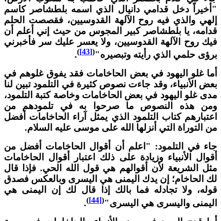
أخيراً دخل قدامي دانيال الذي اسمه بلطشاصر كاسم
لهي والذي فيه روح الآلهة القدوسيين، فقصصت الحلم
دامه، يا بلطشاصر كبير المجوس من حيث إني أعلم أن
يك روح الآلهة القدوسيين، ولا يعسر عليك سر فأخبرني
)
[43]
(
رؤى حلمي الذي رأيته وتبصيره"
.
ما غلو اليهود في بعض الحاخامات فقد يفوق غلوهم في
عض الأنبياء، وقد جاءت نصوص كثيرة في التلمود تبين لنا
دى غلو اليهود في بعض الحاخامات وخاصة كتبة التلمود،
من هذه النصوص ما صرحوا به في تلمودهم من
عتبارهم كتاب التلمود الذي يمثل آراء الحاخامات أفضل
ن التوراة التي أنزلها الله على موسى عليه السلام.
اء في التلمود: "اعلم أن أقوال الحاخامات أفضل من
قوال الأنبياء وزيادة على ذلك اعتبار أقوال الحاخامات
ثل الشريعة لأن أقوالهم هي قول الله الحي. فإذا قال
ك الحاخام؛ إن يدك اليمنى هي اليسرى وبالعكس فصدق
وله، ولا تجادله فما بالك إذا قال لك إن اليمنى هي
)
[44]
(
ليمنى واليسرى هي اليسرى"
.