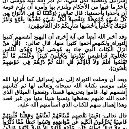
سرائيل وتفصيلاً لكل شيء، ثم أمر الله نبيه موسى أن
أخذ ما فيها من الأحكام ويلتزم بها وأمره أن يلزم قومه
ن يأخذوا بأحسنها: قال تعالى: {وَكَتَبْنَا لَهُ فِي الأَلْوَاحِ مِن
ُلِّ شَيْءٍ مَّوْعِظَةً وَتَفْصِيلاً لِّكُلِّ شَيْءٍ فَخُذْهَا بِقُوَّةٍ وَأْمُرْ
َوْمَكَ يَأْخُذُواْ بِأَحْسَنِهَا سَأُرِيكُمْ دَارَ الْفَاسِقِينَ}.
قد أخبر الله أيضاً في آية أخرى أن اليهود أنفسهم كتبوا
لتوراة ولكنهم أخفوا كثيراً منها، قال تعالى: {قُلْ مَنْ
َنزَلَ الْكِتَابَ الَّذِي جَاء بِهِ مُوسَى نُورًا وَهُدًى لِّلنَّاسِ
َجْعَلُونَهُ قَرَاطِيسَ تُبْدُونَهَا وَتُخْفُونَ كَثِيرًا وَعُلِّمْتُم مَّا لَمْ
َعْلَمُواْ أَنتُمْ وَلاَ آبَاؤُكُمْ قُلِ اللّهُ ثُمَّ ذَرْهُمْ فِي خَوْضِهِمْ
َلْعَبُونَ}.
بعد أن وصلت التوراة إلى بني إسرائيل كما أنزلها الله
لى موسى بكتابة الله سبحانه وتعالى لها ثم كتابتهم
نفسهم لها، قاموا بتحريفها قصداً، ونقضوا الميثاق الذي
خذه الله عليهم بحفظها ونسوا شيئاً منها من غير قصد
هذا إهمال منهم للكتاب الذي استأمنهم الله عليه.
ال تعالى: {فَبِمَا نَقْضِهِم مِّيثَاقَهُمْ لَعنَّاهُمْ وَجَعَلْنَا قُلُوبَهُمْ
َاسِيَةً يُحَرِّفُونَ الْكَلِمَ عَن مَّوَاضِعِهِ وَنَسُواْ حَظًّا مِّمَّا ذُكِّرُواْ
ِهِ وَلاَ تَزَالُ تَطَّلِعُ عَلَىَ خَآئِنَةٍ مِّنْهُمْ إِلاَّ قَلِيلاً مِّنْهُمُ فَاعْفُ