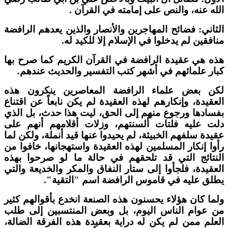
لله عنه، والنص على إمامته في القرآن .
لثاني: فضائح المهاجرين والأنصار والذين يعدهم الرافضة
نافقين لم يدخلوا في الإسلام إلا للكيد له.
ذه هي عقيدة الرافضة في القرآن الكريم كما صرح بها
بار علمائهم في أشهر كتب التفسير والحديث عندهم.
كن بعض علماء الرافضة المعاصرين ينكرون هذه
لعقيدة، وإنكارهم لهذه العقيدة لم يكن نابعاً عن اقتناع
فسادها ورجوع منهم إلى الحق، ليت هذا حدث، بل الذي
لت عليه فلتات ألسنتهم، وزلات أقلامهم أنهم على
قيدة سلفهم الخبيثة، لم يحيدوا عنها قيد أنملة، ولكن لما
أوا إنكار المسلمين لهذه العقيدة واستهجانها، خافوا من
لنتائج التي قد تلحقهم في حالة ما لو صرحوا بهذه
لعقيدة، فلجأوا إلى ستار النفاق والمكر والخديعة والتي
طلق عليه في قاموس الرافضة اسم "التقية".
لما كان هؤلاء يحسنون هذه الصنعة انخدع بأقوالهم كثير
ن عوام الناس اليوم، بل وبعض المنتسبين إلى طلب
لعلم ممن لم يكن له دراية بعقيدة هذه الفرقة الضالة،