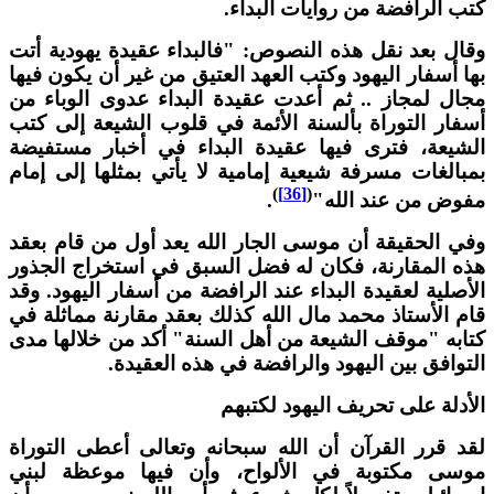
تب الرافضة من روايات البداء.
قال بعد نقل هذه النصوص: "فالبداء عقيدة يهودية أتت
ها أسفار اليهود وكتب العهد العتيق من غير أن يكون فيها
جال لمجاز .. ثم أعدت عقيدة البداء عدوى الوباء من
سفار التوراة بألسنة الأئمة في قلوب الشيعة إلى كتب
لشيعة، فترى فيها عقيدة البداء في أخبار مستفيضة
مبالغات مسرفة شيعية إمامية لا يأتي بمثلها إلى إمام
)
[36]
(
فوض من عند الله"
.
في الحقيقة أن موسى الجار الله يعد أول من قام بعقد
ذه المقارنة، فكان له فضل السبق في استخراج الجذور
لأصلية لعقيدة البداء عند الرافضة من أسفار اليهود. وقد
ام الأستاذ محمد مال الله كذلك بعقد مقارنة مماثلة في
تابه "موقف الشيعة من أهل السنة" أكد من خلالها مدى
لتوافق بين اليهود والرافضة في هذه العقيدة.
لأدلة على تحريف اليهود لكتبهم
قد قرر القرآن أن الله سبحانه وتعالى أعطى التوراة
وسى مكتوبة في الألواح، وأن فيها موعظة لبني