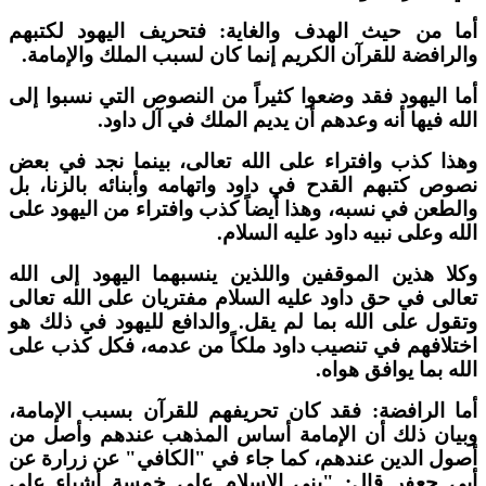
ما من حيث الهدف والغاية: فتحريف اليهود لكتبهم
الرافضة للقرآن الكريم إنما كان لسبب الملك والإمامة.
ما اليهود فقد وضعوا كثيراً من النصوص التي نسبوا إلى
لله فيها أنه وعدهم أن يديم الملك في آل داود.
هذا كذب وافتراء على الله تعالى، بينما نجد في بعض
صوص كتبهم القدح في داود واتهامه وأبنائه بالزنا، بل
الطعن في نسبه، وهذا أيضاً كذب وافتراء من اليهود على
لله وعلى نبيه داود عليه السلام.
كلا هذين الموقفين واللذين ينسبهما اليهود إلى الله
عالى في حق داود عليه السلام مفتريان على الله تعالى
تقول على الله بما لم يقل. والدافع لليهود في ذلك هو
ختلافهم في تنصيب داود ملكاً من عدمه، فكل كذب على
لله بما يوافق هواه.
ما الرافضة: فقد كان تحريفهم للقرآن بسبب الإمامة،
بيان ذلك أن الإمامة أساس المذهب عندهم وأصل من
صول الدين عندهم، كما جاء في "الكافي" عن زرارة عن
بي جعفر قال: "بني الإسلام على خمسة أشياء على