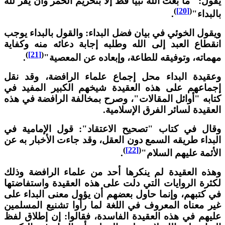
قول: "ما بعث الله نبياً قط إلا بتحريم الخمر وأن يقر لله
)
[20]
(
البداء"
.
يقول الخوئي في بيان فضل البداء: والقول بالبداء يوجب
نقطاع العبد إلى الله وطلبه إجابة دعائه منه وكفاية
)
[21]
(
هماته، وتوفيقه للطاعة، وإبعاده عن المعصية"
.
عقيدة البداء محل إجماع علماء الرافضة، وقد نقل
جماعهم على هذه العقيدة شيخهم الكبير المفيد في
تابه "أوائل المقالات"، وصرح بمخالفة الرافضة في هذه
لعقيدة لسائر الفرق الإسلامية.
قال في كتاب "تصحيح الاعتقاد": قول الإمامية في
لبداء طريقه السمع دون العقل، وقد جاءت الأخبار به عن
)
[22]
(
لأئمة عليهم السلام"
.
هذه العقيدة لم ينكرها أحد من علماء الرافضة وذلك
كثرة الروايات التي دلت على هذه العقيدة واستفاضتها
ي كتبهم، وإنما حاول بعضهم أن يؤول معنى البداء على
ير معناه المعروف في اللغة لما رأوا تشنيع المسلمين
ليهم في هذه العقيدة الفاسدة، فقالوا: إن إطلاق لفظ