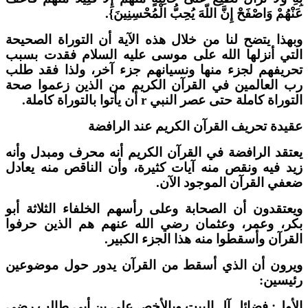
َنْهُمْ وَاصْفَحْ إِنَّ اللّهَ يُحِبُّ الْمُحْسِنِينَ}.
بهذا يتضح لنا من خلال هذه الآية أن التوراة الصحيحة
لتي أنزلها الله على موسى عليه السلام فقدت بسبب
حريفهم لجزء منها ونسيانهم جزء آخر، ولذا فقد طلب
ب العالمين في القرآن الكريم من الذين زعموا صحة
لتوراة كاملة حتى عصر النبي r أن يأتوا بالتوراة كاملة.
قيدة تحريف القرآن الكريم عند الرافضة
عتقد الرافضة في القرآن الكريم أنه محرف ومبدل وأنه
يد فيه ونقص منه آيات كثيرة، وأن الناقص منه يعادل
عفي القرآن الموجود الآن.
يعتقدون أن الصحابة وعلى رأسهم الخلفاء الثلاثة أبو
كر، وعمر، وعثمان رضي الله عنهم هم الذين حرفوا
لقرآن وأسقطوا منه هذا الجزء الكبير.
يرون أن الذي أسقط من القرآن يدور حول موضوعين
ئيسين:
لأول: فضائل آل البيت وبالأخص علي بن أبي طالب رضي