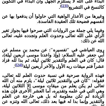
لبداء على الله لا يستلزم الجهل وأن البداء في التكوين
)
[23]
(
النسخ في التشريع
.
غيرها من الأعذار الواهية التي حاولوا أن يدفعوا بها عن
نفسهم فضيحة تلك العقيدة الفاسدة.
فيما يلي جملة من الروايات التي صرحوا فيها بجواز تغير
لرأي على الله تعالى وحدوث العلم وتجدده عليه، تعالى
لله عن ذلك:
وى العياشي في "تفسيره": عن محمد بن مسلم عن
بي جعفر عليه السلام: {وإذ واعدنا موسى أربعين ليلة}،
ال: كان في العلم والتقدير ثلاثين ليلة، ثم بدا لله فزاد
)
[24]
(
شراً فتم ميقات ربه الأول والآخر أربعين ليلة
.
هذه الرواية صرحية في نسبة حدوث العلم لله تعالى،
قوله: "كان في والتقدير ثلاثين ليلة"، يلزم منه أن الله
عالى لم يكن يعلم من ميقات موسى إلا الثلاثين ليلة،
هي التي في علمه وتقديره، أما العشر الأخرى فإن هذه
لزيادة لم تكن معلومة له بل هي خارجة عن العلم
التقدير وإنما بدا له فيها بعد ذلك، تعالى الله وتنزه عن