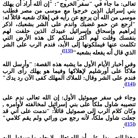
عالى: ما جاء في "سفر الخروج": "إن الله أراد أن يهلك
ني إسرائيل الذين خرجوا مع موسى من مصر فطلب
وسى من الله أن يرجع عن رأيه في إهلاك شعبه قائلاً له:
ارجع عن حمو غضبك واندم على الشر بشعبك، اذكر
براهيم وإسحاق وإسرائيل عبيدك الذين حلفت لهم
نفسك وقلت لهم أكثر نسلكم كل هذه الأرض التي
كلمت عنها فيملكونها إلى الأبد، فندم الرب على الشر
)
[13]
(
لذي قال أنه يفعله بشعبه"
.
في أخبار الأيام الأول ما يشبه هذه القصة: "وأرسل الله
لاكاً على أورشليم لإهلاكها وفيما هو يهلك رأى الرب
ندم على الشر وقال: للملاك المهلك كفى الآن رد يدك"
)
[14]
.
جاء في سفر صموئيل الأول: إن الله تعالى ندم على
نصيبه شاول ملكاً على بني إسرائيل لمخالفته لأوامره ,
كان كلام الرب إلى صموئيل قائلاً: "ندمت على أني قد
علت شاول ملكاً، لأنه رجع من ورائي ولم يقم كلامي"
)
[15]
.
هذا النص يدل على أن الله تعالى لا يعلم ما سيؤول إليه