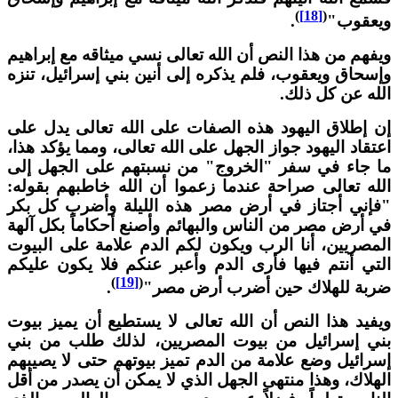
)
[18]
(
يعقوب"
.
يفهم من هذا النص أن الله تعالى نسي ميثاقه مع إبراهيم
إسحاق ويعقوب، فلم يذكره إلى أنين بني إسرائيل، تنزه
لله عن كل ذلك.
ن إطلاق اليهود هذه الصفات على الله تعالى يدل على
عتقاد اليهود جواز الجهل على الله تعالى، ومما يؤكد هذا،
ا جاء في سفر "الخروج" من نسبتهم على الجهل إلى
لله تعالى صراحة عندما زعموا أن الله خاطبهم بقوله:
فإني أجتاز في أرض مصر هذه الليلة وأضرب كل بكر
ي أرض مصر من الناس والبهائم وأصنع أحكاماً بكل آلهة
لمصريين، أنا الرب ويكون لكم الدم علامة على البيوت
لتي أنتم فيها فأرى الدم وأعبر عنكم فلا يكون عليكم
)
[19]
(
ربة للهلاك حين أضرب أرض مصر"
.
يفيد هذا النص أن الله تعالى لا يستطيع أن يميز بيوت
ني إسرائيل من بيوت المصريين، لذلك طلب من بني
سرائيل وضع علامة من الدم تميز بيوتهم حتى لا يصيبهم
لهلاك، وهذا منتهى الجهل الذي لا يمكن أن يصدر من أقل