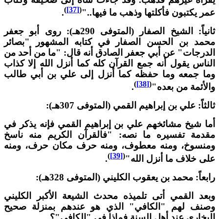
)
[37]
(
مر يكتبون فأكلتها وذهب ما فيها.."
.
ثانياً: الشيخ الصفار (المتوفى 290هـ): روى أبو جعفر
حمد بن الحسن الصفار في كتابه المشهور "بصائر
لدرجات" عن أبي جعفر الصادق أنه قال: "ما من أحد من
لناس يقول أنه جمع القرآن كله كما أنزل الله إلا كذاب
ما جمعه وما حفظه كما أنزل إلى علي بن أبي طالب
)
[38]
(
الأئمة من بعده"
.
الثاً: علي بن إبراهيم القمي (المتوفى 307هـ):
ما شيخ مشائخهم علي بن إبراهيم القمي فإنه يذكر في
قدمة تفسيره ما نصه: "فالقرآن الكريم منه ناسخ
منسوخ، ومنه معطوف، ومنه حرف مكان حرف، ومنه
)
[39]
(
لى خلاف ما أنزل الله"
.
ابعاً: محمد بن يعقوب الكليني (المتوفى 328هـ):
بعد القمي أتى تلميذه محدث الشيعة الأكبر الكليني
صنف لهم "الكافي" الذي هو عندهم بمنزلة صحيح
لبخاري عند أهل السنة فماذا في "الكافي"؟