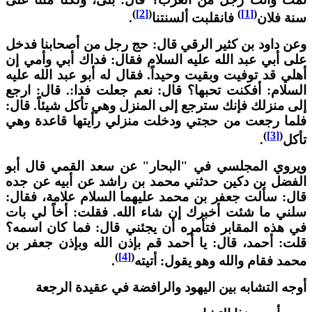
)
[2]
(
)
[1]
(
نة فلان
فانقلبت ألسنتنا
.
عن داود بن كثير الرقي قال: حج رجل من أصحابنا فدخل
لى أبي عبد الله عليه السلام فقال: فداك أبي وأمي إن
هلي قد توفيت وبقيت وحيداً. فقال له أبو عبد الله عليه
لسلام: أفكنت تحبها؟ قال: نعم جعلت فدا:. قال: ارجع
لى منزلك فإنك سترجع إلى المنزل وهي تأكل شيئاً. قال:
لما رجعت من حجتي ودخلت منزلي رأيتها قاعدة وهي
)
[3]
(
أكل
.
يروي المجلسي في "البحار" عن سعد القمي قال أبو
لفضل بن دكين حدثني محمد بن راشد عن أبيه عن جده
ال: سألت جعفر بن محمد عليهما السلام علامة، فقال:
لني ما شئت أخبرك إن شاء الله. فقلت: أخاً لي بات
ي هذه المقابر فتأمره أن يجئني قال: فما كان اسمه؟
لت: أحمد، قال: يا أحمد قم بإذن الله وبإذن جعفر بن
)
[4]
(
حمد فقام والله وهو يقول: أتيته
.
وجه التشابه بين اليهود والرافضة في عقيدة الرجعة