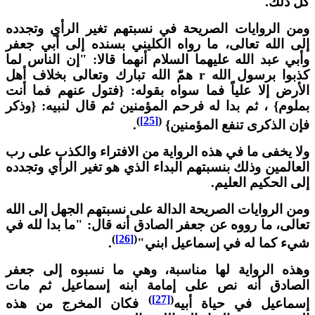
ل ذلك.
من الروايات الصريحة في نسبتهم تغير الرأي وتجدده
لى الله تعالى، ما رواه الكليني بسنده إلى أبي جعفر
أبي عبد الله عليهما السلام أنهما قالا: "إن الناس لما
كذبوا برسول الله r همّ الله تبارك وتعالى بخلاف أهل
لأرض إلا علياً فما سواه بقوله: {فتول عنهم فما أنت
ملوم} ، ثم بدا له فرحم المؤمنين ثم قال لنبيه: {وذكر
)
[25]
(
إن الذكرى تنفع المؤمنين}
.
لا يخفى ما في هذه الرواية من الافتراء والكذب على رب
لعالمين وذلك بنسبتهم البداء الذي هو تغير الرأي وتجدده
لى الحكيم العليم.
من الروايات الصريحة الدالة على نسبتهم الجهل إلى الله
عالى، ما رووه عن جعفر الصادق أنه قال: "ما بدا لله في
)
[26]
(
يء كما له في إسماعيل ابني"
.
هذه الرواية لها مناسبة، وهي ما نسبوه إلى جعفر
لصادق أنه نص على إمامة ابنه إسماعيل ثم مات
)
[27]
(
سماعيل في حياة أبيه
فكان المخرج من هذه