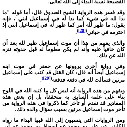
لفضيحة نسبة البداء إلى الله تعالى.
قد فسر هذه الرواية الشيخ الصدوق قال: أما قوله "ما
دا لله في شيء كما بدا له في إسماعيل ابني"، فإنه
قول: ما ظهر لله أمر كما ظهر له في إسماعيل ابني إذ
)
[28]
(
خترمه في حياتي
.
الذي يفهم من هذا أن موت إسماعيل ظهر لله بعد أن
ان خافياً عليه وأنه لم يكن معلوماً له قبل حدوثه تنزه
لله عن ذلك.
في رواية أخرى يروونها عن جعفر في موت ابنه
سماعيل أيضاً أنه قال: كان القتل قد كتب على إسماعيل
)
[29]
(
رتين فسألت لله في دفعه فدفعه
.
يفهم من هذه الرواية أنه ليس كل ما كتبه الله في اللوح
ناء على علمه السابق به متحققاً، بل إن بعض هذه
لمقادير قد تقدم أو تأخر كما ذكروا في هذه الرواية من
أخر موت إسماعيل مرتين بسبب سؤال والده ذلك.
من الروايات التي ينسبون إلى الله فيها البداء ما رواه
لكليني عن علي بن محمد عن إسحاق بن محمد عن أبي