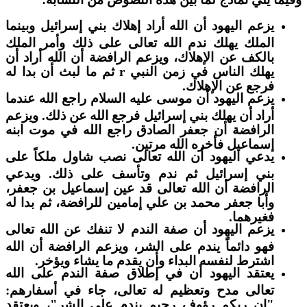
يزعم اليهود أن الله أراد إهلاك بني إسرائيل وبينما
الملك يهلك ندم الله تعالى على ذلك وأمر الملك
بالكف عن الإهلاك، ويزعم الرافضة أن الله أراد أن
يهلك الناس في زمن النبي r ثم ما لبث أن بدا له
فرجع عن الإهلاك.
يزعم اليهود أن موسى عليه السلام راجع الله عندما
أراد أن يهلك بني إسرائيل فرجع الله عن ذلك. ويزعم
الرافضة أن جعفر الصادق راجع الله في موت ابنه
إسماعيل فأخره الله مرتين.
يدعي اليهود أن الله تعالى نصب شاول ملكاً على
بني إسرائيل ثم ندم وتأسف على ذلك. ويدعي
الرافضة أن الله تعالى قد عين إسماعيل بن جعفر،
وأبا جعفر محمد بن علي إمامين للرافضة، ثم بدا له
فغيرهما.
يزعم اليهود أن صفة الندم لا تنفك عن الله تعالى
فهو دائماً يندم على الشر، ويزعم الرافضة أن الله
اشترط لنفسه البداء وأن يقدم ما يشاء ويؤخر.
يعتقد اليهود أن في إطلاق صفة الندم على الله
تعالى مدح وتعظيم له تعالى، جاء في أسفارهم:
"إن ربكم رؤوف رحيم يندم على الشر"، ويعتقد