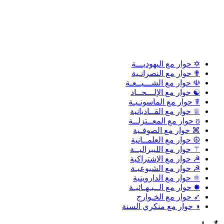
✡ حوار مع اليهوديـــة
✟ حوار مع النصرانـية
☫ حوار مع الشـــيــعـة
☯ حوار مع الإلـــحــاد
☤ حوار مع الماسونـيـة
♕ حوار مع القــاديانية
ʊ حوار مع المعــتزلــة
⌘ حوار مع الصوفـية
☮ حوار مع العلمــانية
⚚ حوار مع الليبراليــة
☭ حوار مع الإشتراكية
☭ حوار مع الشيوعيـة
⚛ حوار مع الداروينية
✸ حوار مع الــبـهـائيـة
➶ حوار مع الخـوارج
◑ حوار مع منكري السنة