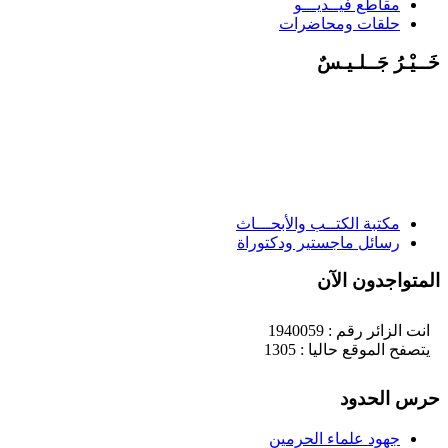
مقاطع فيــديـــو
حلقات ومحاضرات
خَــيْـرُ جَــلـيـسٌ
مكتبة الكتــب والأبحـــاث
رسائل ماجستير ودكتوراة
المتواجدون الآن
انت الزائر رقم : 1940059
يتصفح الموقع حاليا : 1305
حرس الحدود
جهود علماء الحرمين