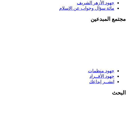
جهود الأزهر الشريف
مائة سؤال وجواب عن الإسلام
مجتمع المبدعين
جهود منظمات
جهود الأفــراد
انشــر إبداعك
البحث