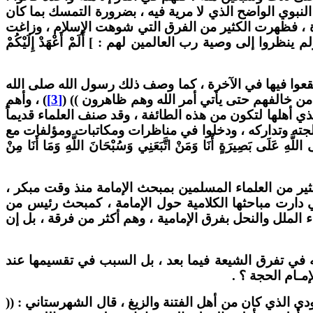
 النبوي الواضح الذي لا مرية فيه ، بضرورة التمسك بما كان
ن زمن النبوة ، فظهرت الكثير من الفرق التي شوهت الإسلام ، وزاغت
لى وصية رب العالمين لهم : ] أَلَمْ أَعْهَدْ إِلَيْكُمْ
 يقعوا فيها في الآخرة ، كما وصف ذلك رسول الله صلى الله
 من خالفهم حتى يأتي أمر الله وهم ظاهرون )) (
[3]
) ، وأهم
ذي أهلها لتكون من هذه الطائفة ، وقد صنف العلماء قديماً
الجته وتداركه ، ودخلوا في مناظرات ومكاتبات ومؤلفات مع
ْ هَذِهِ سَبِيلِي أَدْعُو إِلَى اللَّهِ عَلَى بَصِيرَةٍ أَنَا وَمَنْ اتَّبَعَنِي وَسُبْحَانَ اللَّهِ وَمَا أَنَا مِنْ
كثير من العلماء المسلمين بمبحث الإمامة منذ وقت مبكر ،
تي دارت مباحثها الكلامية حول الإمامة ، كمبحث رئيس من
لملل والنحل بفرق الإمامية ، وهم أكثر من فرقة ، بل إن
 في تفرق الشيعة فيما بعد ، بل السبب في تقسيمها عند
مـام الحجة ؟ .
دي الذي كان من أهل الفتنة والزيغ ، قال الشهرستاني : ((