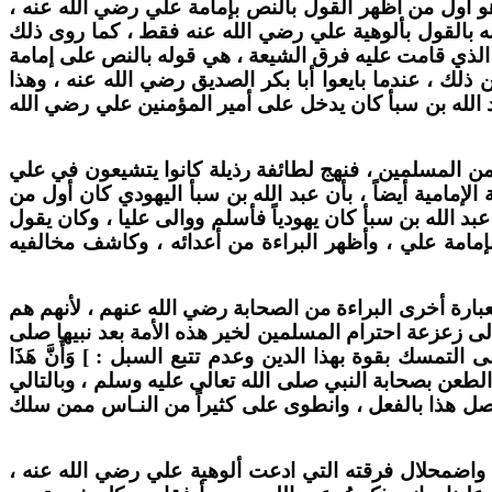
 أول من أظهر القول بالنص بإمامة علي رضي الله عنه ،
ه بالقول بألوهية علي رضي الله عنه فقط ، كما روى ذلك
ساس الذي قامت عليه فرق الشيعة ، هي قوله بالنص على إمامة
لك ، عندما بايعوا أبا بكر الصديق رضي الله عنه ، وهذا
د الله بن سبأ كان يدخل على أمير المؤمنين علي رضي الله
 من المسلمين ، فنهج لطائفة رذيلة كانوا يتشيعون في علي
لإمامية أيضاً ، بأن عبد الله بن سبأ اليهودي كان أول من
د الله بن سبأ كان يهودياً فأسلم ووالى عليا ، وكان يقول
مامة علي ، وأظهر البراءة من أعدائه ، وكاشف مخالفيه
عبارة أخرى البراءة من الصحابة رضي الله عنهم ، لأنهم هم
لى زعزعة احترام المسلمين لخير هذه الأمة بعد نبيها صلى
مسك بقوة بهذا الدين وعدم تتبع السبل : ] وَأَنَّ هَذَا
ر الطعن بصحابة النبي صلى الله تعالى عليه وسلم ، وبالتالي
صل هذا بالفعل ، وانطوى على كثيراً من النـاس ممن سلك
بأ واضمحلال فرقته التي ادعت ألوهية علي رضي الله عنه ،