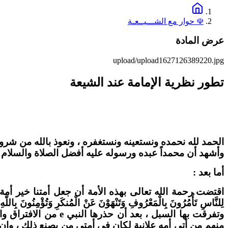
☫ حوار مع الشـــيــعـة
عرض المادة
upload/upload1627126389220.jpg
تطور نظرية الإمامة عند الشيعة
الحمد لله نحمده ونستعينه ونستغفره ، ونعوذ بالله من شرور 
وأشهد أن محمداً عبده ورسوله عليه أفضل الصلاة والسلام ، 
أما بعد :
اقتضت رحمة الله تعالى بهذه الأمة أن جعل أمتنا خير أمة أخرج
لِلنَّاسِ تَأْمُرُونَ بِالْمَعْرُوفِ وَتَنْهَوْنَ عَنْ الْمُنكَرِ وَتُؤْمِنُونَ بِاللَّهِ
وتفرقت بها السبل ، 
منهم من أتى أمه علانية لكان في أمتي من يصنع ذلك ، وإن 