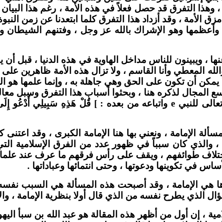
 ، وهذا التفرق قد حصل فعلاً في هذه الأمة ، رغم هذا البيان
ق والاختلاف الذي مزق الأمة ، وقد أزداد هذا التفرق كلما ابتعدنا ع
ا وهو الإشراك بالله عز وجل ، وفتنهم الشيطان ولم ينظروا إ
نها ، ويبينون للناس مداخل الهاوية في هذه الدنيا ، قبل أن
والله المعطي وأنا القاسم ، ولا تزال هذه الأمة ظاهرين على
 يمكن أن تكون على الحق وهي جاهلة به ، وإنما علمها هو ال
يسع المجال لذكره هنا ، وبحثوا أسباب هذا التفرق وسبل مع
أهل المقالات المختلفة قديماً وحديثاً ، حاملين وصية الله تعالى للنبي e واتباعه من بعده : ] قُل
لة الإمامة ، ونعني بها هنا الإمامة الكبرى ، وقد اعتنى 
 ، والذي كان سبباً في ظهور عدد من الفرق الإسلامية ال
تلاف طوائفهم ، ويقف على رأس فرقهم ما عرف عند علماء ا
اس في تكوينها ودعوتها ، وحتى انتمائها وعباداتها .
ها هي الإمامة ، وقد أصبحت هذه المسألة هي السبب نفسه
ال الذي يطرح نفسه من الذي قال أولا بنظرية الإمامة ، والإ
ية ، إن أول من أظهر هذه المقالة هو عبد الله بن سبأ اليهو