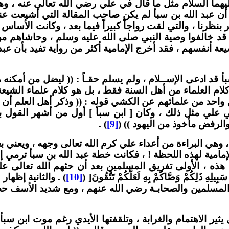
ا السلام مثل ما قال في علي رضي الله تعالى عنه ، وهو
 أن عبد الله بن سبأ لم يكن صاحب المقالة التي أشيعت عن
طر بنظرنا ، والتي لقت رواجاً كبيراً فيما بعد ، وكانت الأ
د خالفوا وصية النبي صلى الله عليه وسلم ، وحاشاهم من ذ
ة أنفسهم ، فقد أخرج الإمامية أكثر من رواية تفيد بأن عب
 قد ادعى الإســلام ، ولم يسلم حقـاً : (( ليضل من أمكنه
لام العلماء من أهل السنة فقط ، بل هو كلام علماء الشيعة ا
واحد من علمائهم عن الكشي قوله : (( وذكر أهل العلم أن عب
علي مثل ذلك ، وكان [ ابن سبأ ] أول من أشهر القول بإ
لرفض مأخوذ من اليهود )) (
[9]
) .
، وهي البراءة من أعداء علي كرم الله تعالى وجهه ، ويعني ب
إمامية لهذه اللحظة ! ، فكانت خطة عبد الله بن سبأ ترمي إ
، الأولى تفريق المسلمين بعد أن حثهم الله تعالى على الت
بِيلِهِ ذَلِكُمْ وَصَّاكُمْ بِهِ لَعَلَّكُمْ تَتَّقُونَ[ (
[10]
) . والثانية إظها
 المسلمين والصحابـة رضي الله عنهم ، ومع شديد الأسف ح
 يثير الاهتمام والغرابة ، وتلقفتها الأيدي رغم موت ابن س