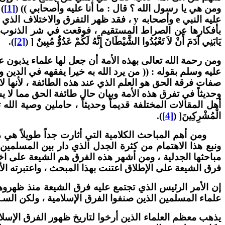
ومن هي يا رسول الله ؟ قال : ما أنا عليه وأصحابي )) (
[1]
)
عليه النبي e وأصحابه y ، فقد ظهر التفر
بأفكارها عن الصراط المستقيم ، فوقعت في شر الذنوب وأعظمه
يَابَنِي آدَمَ أَنْ لاَ تَعْبُدُوا الشَّيْطَانَ إِنَّهُ لَكُمْ عَدُوٌّ مُبِينٌ [ (
[2]
).
ومن رحمة الله تعالى بهذه الأمة أن جعل لها علماء يذبون ع
عليه وسلم بقوله : (( من يرد الله به خيرا يفقهه في الدين 
صفات فرقة الحق هو العلم الذي عند هذه الطائفة ، لأنها لا
وحديثاً في تفرق هذه الأمة وبيان حال طائفة الحق مما لا 
الْمُشْرِكِينَ[ (
[4]
).
ومن أهم المباحث الكلامية التي أثارت جداً طويلاً هي مسأ
ونبع هذا الاهتمام من كثرة الجدل الذي دار بين المسلمين
مباحثها الجدلية ، ومن أشهر هذه الفرق هم الشيعة على اخ
فرق الشيعة على الإطلاق اعتنت بهذا المبحث ، واعتبرته الأس
إن الأمر الرئيس الذي تجتمع عليه فرق الشيعة منذ ظهرو
علماء المسلمين الذين صنفوا الفرق الإسلامية ، ولكن السـؤ
يذهب معظم العلماء الذين أرخوا لتاريخ ظهور الفرق الإسلام