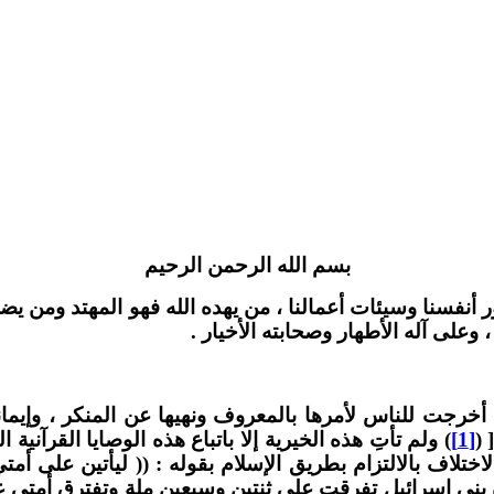
بسم الله الرحمن الرحيم
أنفسنا وسيئات أعمالنا ، من يهده الله فهو المهتد ومن يضلل ف
وعلى آله الأطهار وصحابته الأخيار .
ت للناس لأمرها بالمعروف ونهيها عن المنكر ، وإيمانها برب العا
[ (
[1]
) ولم تأتِ هذه الخيرية إلا باتباع هذه الوصايا القرآني
بعد أن حذرها النبي e من الافتراق والاختلاف بالالتزام بطريق الإسلام بقوله 
بني إسرائيل تفرقت على ثنتين وسبعين ملة وتفترق أمتي على 