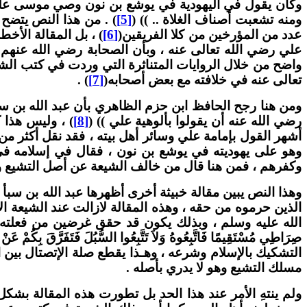
وكان يقول في اليهودية في يوشع بن نون وصي موسى عليهم
ومنه تشعبت أصناف الغلاة .. )) (
[5]
) . من هذا النص يتضح
عدد من المؤرخين من كلا الفريقين(
[6]
) ، بل المقالة الأخ
علي رضي الله تعالى عنه ، وبأن الصحابة رضي الله عنهم ق
واضح من خلال الروايات المتناثرة التي وردت في كتب الشيع
تعالى عنه في خلافته مع بعض أصحابه(
[7]
) .
ومن هنا رجح الحافظ ابن حزم الظاهري بأن عبد الله بن سبأ
رضي الله عنه أن يقولوا بألوهية علي )) (
[8]
) ، وليس هذا ك
أشهر القول بإمامة علي وسائر أهل بيته ، فقد نقل أكثر من 
وهو على يهوديته في يوشع بن نون ، فقال في إسلامه في 
وكفرهم ، فمن هنا قال من خالف الشيعة عن أصل التشيع وا
وهذا النص يبين مقالة خبيثة أخرى أظهرها عبد الله بن سبأ 
الذين حرموه من حقه ، وهذه المقالة لازالت عند الشيعة ال
الله عليه وسلم ، وبذلك يكون قد حقق غرضين من فعلته هذه 
صِرَاطِي مُسْتَقِيمًا فَاتَّبِعُوهُ وَلاَ تَتَّبِعُوا السُّبُلَ فَتَفَرَّقَ بِكُمْ عَنْ سَ
التشكيك بالإسلام وشرعه ، وهـذا يقطع صلة الإتصتال بين
مسلك التشيع وهو لا يدري بأصله .
ولم ينتهِ الأمر عند هذا الحد بل تطورت هذه المقالة بشكل