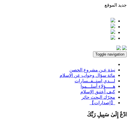
جديد الموقع
Toggle navigation
نبذة عـن مشروع الحصن
مائة سؤال وجواب عن الإسلام
لـــدي استــفــسارات
هـــــؤلاء أسلـــموا
كيف أعتنق الإسلام
محرّك البحث حائر
【إصدارات】
ادْعُ إِلَىٰ سَبِيلِ رَبِّكَ