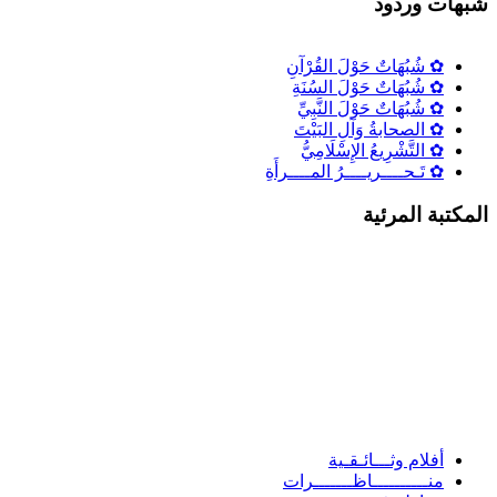
شٌبهات وردود
✿ شُبُهَاتٌ حَوْلَ القُرْآنِ
✿ شُبُهَاتٌ حَوْلَ السُنَةِ
✿ شُبُهَاتٌ حَوْلَ النَّبِيِّ
✿ الصحابةُ وَآلِ البَيْتَ
✿ التَّشْرِيعُ الإِسْلَامِيُّ
✿ تَـحــــريــــرُ المــــرأَةِ
المكتبة المرئية
أفلام وثـــائـقـية
منــــــــــاظـــــــرات