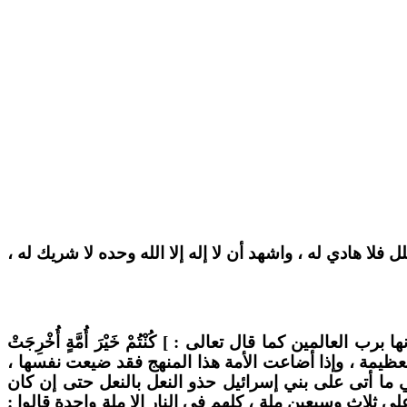
لا هادي له ، واشهد أن لا إله إلا الله وحده لا شريك له ،
لمين كما قال تعالى : ] كُنْتُمْ خَيْرَ أُمَّةٍ أُخْرِجَتْ
ة العظيمة ، وإذا أضاعت الأمة هذا المنهج فقد ضيعت نفسها ،
: (( ليأتين على أمتي ما أتى على بني إسرائيل حذو النعل بالنعل حتى إن كان
ثلاث وسبعين ملة ، كلهم في النار إلا ملة واحدة قالوا :