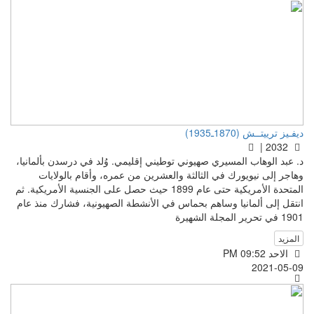
ديفـيز ترييتــش (1870ـ1935)
2032 |
د. عبد الوهاب المسيري صهيوني توطيني إقليمي. وُلد في درسدن بألمانيا،
وهاجر إلى نيويورك في الثالثة والعشرين من عمره، وأقام بالولايات
المتحدة الأمريكية حتى عام 1899 حيث حصل على الجنسية الأمريكية. ثم
انتقل إلى ألمانيا وساهم بحماس في الأنشطة الصهيونية، فشارك منذ عام
1901 في تحرير المجلة الشهيرة
المزيد
الاحد PM 09:52
2021-05-09