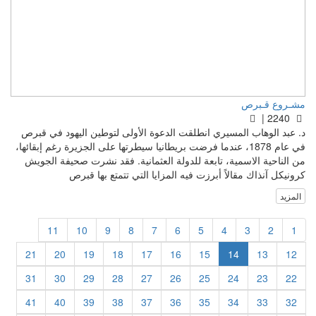
مشـروع قـبرص
2240 |
د. عبد الوهاب المسيري انطلقت الدعوة الأولى لتوطين اليهود في قبرص
في عام 1878، عندما فرضت بريطانيا سيطرتها على الجزيرة رغم إبقائها،
من الناحية الاسمية، تابعة للدولة العثمانية. فقد نشرت صحيفة الجويش
كرونيكل آنذاك مقالاً أبرزت فيه المزايا التي تتمتع بها قبرص
المزيد
11
10
9
8
7
6
5
4
3
2
1
21
20
19
18
17
16
15
14
13
12
31
30
29
28
27
26
25
24
23
22
41
40
39
38
37
36
35
34
33
32