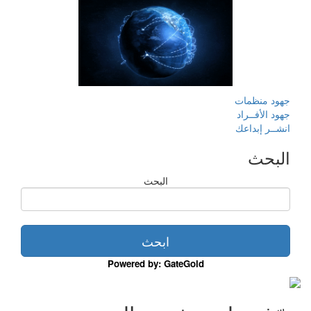
جهود منظمات
جهود الأفــراد
انشــر إبداعك
البحث
البحث
Powered by: GateGold