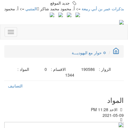
جديد الموقع
عمر بن أبي ربيعة
=> أ. محمود محمد شاكر
المتنبي
=> أ. محمود محمد شاكر
Toggle
gation
✡ حوار مع اليهوديـــة
الزوار :
190586
الاقسام :
0
المواد :
1344
التصانيف
المواد
الاحد PM 11:28
2021-05-09