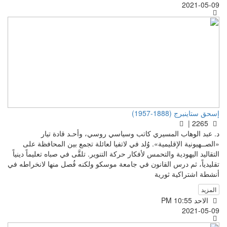
2021-05-09
إسحق ستاينبرج (1888-1957)
2265 |
د. عبد الوهاب المسيري كاتب وسياسي روسي، وأحـد قادة تيار
«الصــهيونية الإقليمية». وُلد في لاتفيا لعائلة تجمع بين المحافظة على
التقاليد اليهودية والتحمس لأفكار حركة التنوير. تلقَّى في صباه تعليماً دينياً
تقليدياً، ثم درس القانون في جامعة موسكو ولكنه فُصل منها لانخراطه في
أنشطة اشتراكية ثورية
المزيد
الاحد PM 10:55
2021-05-09