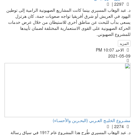
2297 |
د. عبد الوهاب المسيري بينما كانت المشاريع الصهيونية الرامية إلى توطين
اليهود في العريش أو شرق أفريقيا تواجه صعوبات جمة، كان هرتزل
يسعى بدأب للبحث عن مناطق أخرى للاستيطان من خلال عرض خدمات
الحركة الصهيونية على القوى الاستعمارية المختلفة لضمان تأييدها
للمشروع الصهيوني.
المزيد
الاحد PM 10:07
2021-05-09
مشـروع الخليـج العـربي (البحـرين والأحسـاء)
2274 |
د. عبد الوهاب المسيري طُرح هذا المشروع عام 1917 في سياق رسالة