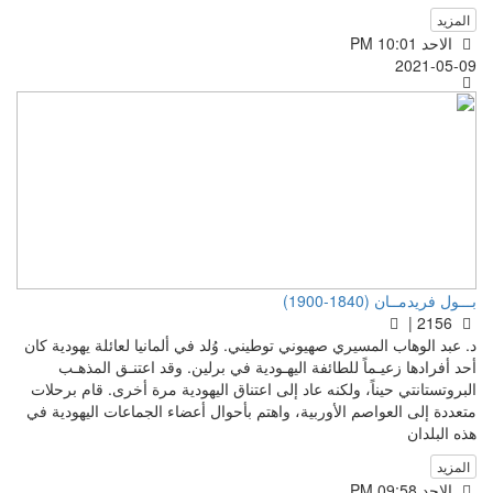
المزيد
الاحد PM 10:01
2021-05-09
بـــول فريدمــان (1840-1900)
2156 |
د. عبد الوهاب المسيري صهيوني توطيني. وُلد في ألمانيا لعائلة يهودية كان
أحد أفرادها زعيـماً للطائفة اليهـودية في برلين. وقد اعتنـق المذهـب
البروتستانتي حيناً، ولكنه عاد إلى اعتناق اليهودية مرة أخرى. قام برحلات
متعددة إلى العواصم الأوربية، واهتم بأحوال أعضاء الجماعات اليهودية في
هذه البلدان
المزيد
الاحد PM 09:58