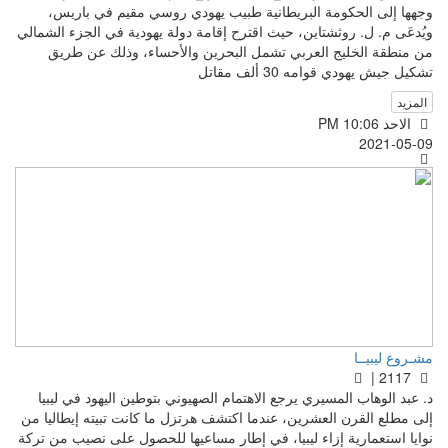
وجهها إلى الحكومة البريطانية طبيب يهودي روسي مقيم في باريس،
ويُدعَى م. ل. روثشتاين، حيث اقترح إقامة دولة يهودية في الجزء الشمالي
من منطقة الخليج العربي تشمل البحرين والأحساء، وذلك عن طريق
تشكيل جيش يهودي قوامه 30 ألف مقاتل
المزيد
الاحد PM 10:06
2021-05-09
مشـروع ليبيــا
2117 |
د. عبد الوهاب المسيري يرجع الاهتمام الصهيوني بتوطين اليهود في ليبيا
إلى مطلع القرن العشرين، عندما اكتشف هرتزل ما كانت تبيته إيطاليا من
نوايا استعمارية إزاء ليبيا، في إطار مساعيها للحصول على نصيب من تركة