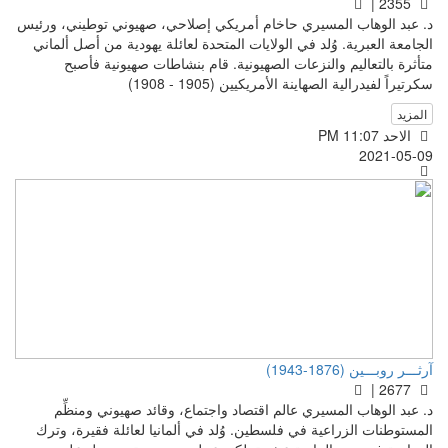
2355 |
د. عبد الوهاب المسيري حاخام أمريكي إصلاحي، صهيوني توطيني، ورئيس
الجامعة العبرية. وُلد في الولايات المتحدة لعائلة يهودية من أصل ألماني
متأثرة بالتعاليم والنزعات الصهيونية. قام بنشاطات صهيونية فأصبح
سكرتيراً لفيدرالية الصهاينة الأمريكيين (1905 - 1908)
المزيد
الاحد PM 11:07
2021-05-09
آرثـــر روبـــين (1876-1943)
2677 |
د. عبد الوهاب المسيري عالم اقتصاد واجتماع، وقائد صهيوني ومنظِّم
المستوطنات الزراعية في فلسطين. وُلد في ألمانيا لعائلة فقيرة، وترك