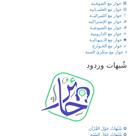
⌘ حوار مع الصوفـية
☮ حوار مع العلمــانية
⚚ حوار مع الليبراليــة
☭ حوار مع الإشتراكية
☭ حوار مع الشيوعيـة
⚛ حوار مع الداروينية
✸ حوار مع الــبـهـائيـة
➶ حوار مع الخـوارج
◑ حوار مع منكري السنة
شٌبهات وردود
✿ شُبُهَاتٌ حَوْلَ القُرْآنِ
✿ شُبُهَاتٌ حَوْلَ السُنَةِ