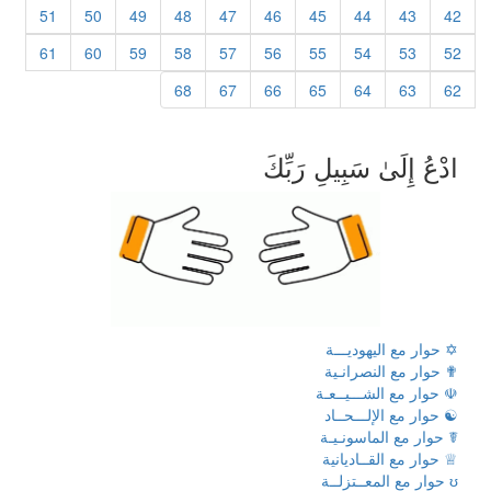
51
50
49
48
47
46
45
44
43
42
61
60
59
58
57
56
55
54
53
52
68
67
66
65
64
63
62
ادْعُ إِلَىٰ سَبِيلِ رَبِّكَ
✡ حوار مع اليهوديـــة
✟ حوار مع النصرانـية
☫ حوار مع الشـــيــعـة
☯ حوار مع الإلـــحــاد
☤ حوار مع الماسونـيـة
♕ حوار مع القــاديانية
ʊ حوار مع المعــتزلــة