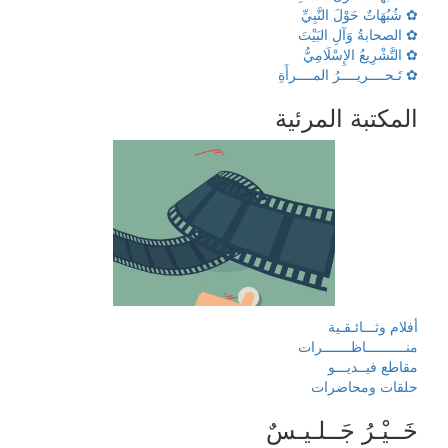
✿ شُبُهَاتٌ حَوْلَ النَّبِيِّ
✿ الصحابةُ وَآلِ البَيْتَ
✿ التَّشْرِيعُ الإِسْلَامِيُّ
✿ تَـحــــريــــرُ المــــرأَةِ
المكتبة المرئية
أفلام وثـــائـقـية
منــــــــــاظـــــــرات
مقاطع فيــديـــو
حلقات ومحاضرات
خَــيْـرُ جَــلـيـسٌ