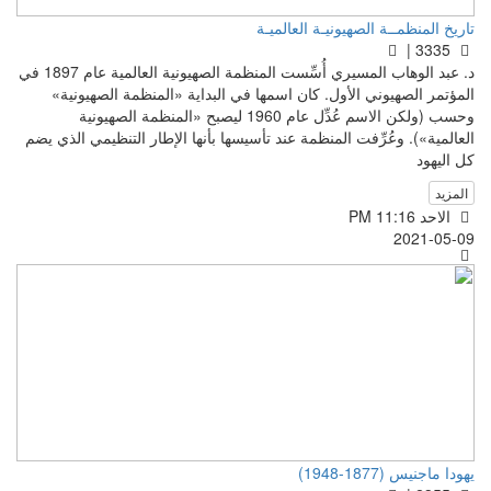
تاريخ المنظمــة الصهيونيـة العالميـة
3335 |
د. عبد الوهاب المسيري أُسِّست المنظمة الصهيونية العالمية عام 1897 في
المؤتمر الصهيوني الأول. كان اسمها في البداية «المنظمة الصهيونية»
وحسب (ولكن الاسم عُدِّل عام 1960 ليصبح «المنظمة الصهيونية
العالمية»). وعُرِّفت المنظمة عند تأسيسها بأنها الإطار التنظيمي الذي يضم
كل اليهود
المزيد
الاحد PM 11:16
2021-05-09
يهودا ماجنيس (1877-1948)