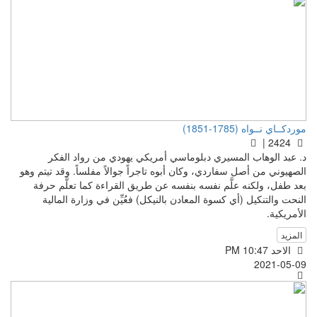
موردكــاي نــواه (1785-1851)
2424 |
د. عبد الوهاب المسيري دبلوماسي أمريكي يهودي من رواد الفكر
الصهيوني من أصل سفاردي، وكان أبوه تاجراً جوالاً مفلساً. وقد تيتم وهو
بعد طفل، ولكنه علَّم نفسه بنفسه عن طريق القراءة كما تعلَّم حرفة
النحت والتنكيل (أي كسوة المعادن بالنيكل) فعُيِّن في وزارة المالية
الأمريكية.
المزيد
الاحد PM 10:47
2021-05-09