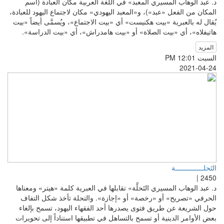
د. عبد الوهاب المسيري المعبد» في اللغة العربية مكان العبادة (اسم
المكان من الفعل «عبد»)، و«المعبد اليهودي» مكان لاجتماع اليهود للعبادة،
يُقال له بالعبرية «بيت هكنيست» أي «بيت الاجتماع»، ويُسمَّى أيضاً «بيت
هاتيفلاه»، أي «بيت الصلاة» أو «بيت هامدراش»، أي «بيت الدراسة».
المزيد
السبت PM 12:01
2021-04-24
التَحلــــــــــــــة
2450 |
د. عبد الوهاب المسيري التَحلَّة» تقابلها في العبرية كلمة «هيتر» ومعناها
الحرفي «تصريح» أو «رخصة» أو «إجازة». والتحلة تأخذ شكل التفاف
حول الشريعة عن طريق فتوى يصدرها أحد الفقهاء اليهود، تسمح بإلغاء
بعض الأوامر الدينية أو تسمح بالتساهل في تطبيقها استناداً إلى تحويرات