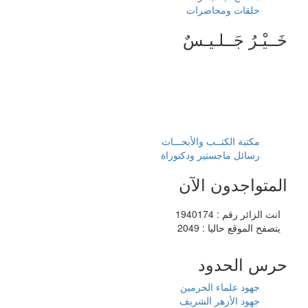
حلقات ومحاضرات
خَــيْـرُ جَــلـيـسٌ
مكتبة الكتــب والأبحـــاث
رسائل ماجستير ودكتوراة
المتواجدون الآن
انت الزائر رقم : 1940174
يتصفح الموقع حاليا : 2049
حرس الحدود
جهود علماء الحرمين
جهود الأزهر الشريف