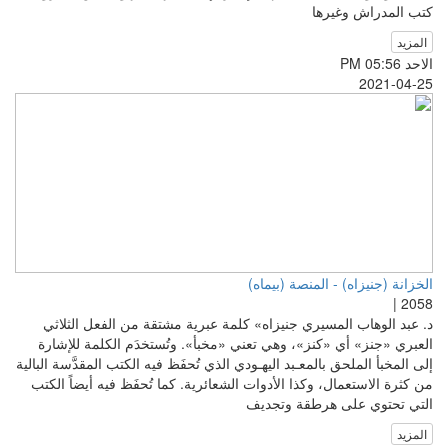
كتب المدراش وغيرها
المزيد
الاحد PM 05:56
2021-04-25
الخزانة (جنيزاه) - المنصة (بيماه)
2058 |
د. عبد الوهاب المسيري جنيزاه» كلمة عبرية مشتقة من الفعل الثلاثي
العبري «جنز» أي «كنز»، وهي تعني «مخبأ». وتُستخدَم الكلمة للإشارة
إلى المخبأ الملحق بالمعـبد اليهـودي الذي تُحفَظ فيه الكتب المقدَّسة البالية
من كثرة الاستعمال، وكذا الأدوات الشعائرية. كما تُحفَظ فيه أيضاً الكتب
التي تحتوي على هرطقة وتجديف
المزيد