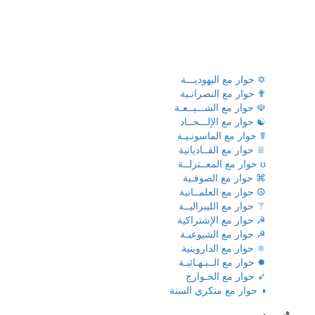
✡ حوار مع اليهوديـــة
✟ حوار مع النصرانـية
☫ حوار مع الشـــيــعـة
☯ حوار مع الإلـــحــاد
☤ حوار مع الماسونـيـة
♕ حوار مع القــاديانية
ʊ حوار مع المعــتزلــة
⌘ حوار مع الصوفـية
☮ حوار مع العلمــانية
⚚ حوار مع الليبراليــة
☭ حوار مع الإشتراكية
☭ حوار مع الشيوعيـة
⚛ حوار مع الداروينية
✸ حوار مع الــبـهـائيـة
➶ حوار مع الخـوارج
◑ حوار مع منكري السنة