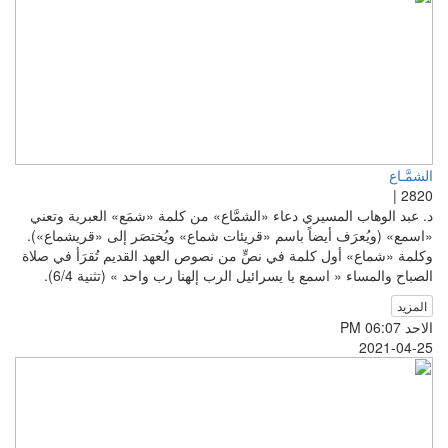
الشمَّـاع
2820 |
د. عبد الوهاب المسيري دعاء «الشمَّاع» من كلمة «شمَع» العبرية وتعني
«اسمع» (ويُعرَف أيضاً باسم «قريئات شماع» ويُختصَر إلى «قريشماع»).
وكلمة «شماع» أول كلمة في نصٍّ من نصوص العهد القديم تُقرَأ في صلاة
الصباح والمساء « اسمع يا يسرائيل الرب إلهنا رب واحد » (تثنية 6/4).
المزيد
الاحد PM 06:07
2021-04-25