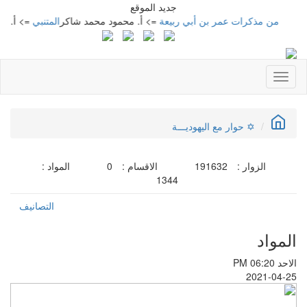
جديد الموقع
ن مذكرات عمر بن أبي ربيعة
=> أ. محمود محمد شاكر
المتنبي
=> أ. محمود م
Toggle
navigation
✡ حوار مع اليهوديـــة
الزوار :
191632
الاقسام :
0
المواد :
1344
التصانيف
المواد
الاحد PM 06:20
2021-04-25