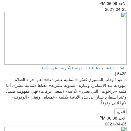
الاحد PM 06:09
2021-04-25
الثمانيــة عشــر دعـاء (شــمونه عسْـريه - عميــداه)
6425 |
د. عبد الوهاب المسيري تُعتبَر «الثمانية عشر دعاء» أهم أجزاء الصلاة
اليهودية عند الإشكناز، وعبارة «شمونه عسْريه» معناها «ثمانية عشر». أما
كلمة «براخوت» التي تعني «الأدعية» (بمعنى بركات) فهي مفهومة ضمناً.
وعند السفارد يشار إلى هذه الأدعية بكلمة «عميداه» وتعني «الوقوف»
لأنها تُتلى وقوفاً.
المزيد
الاحد PM 06:08
2021-04-25