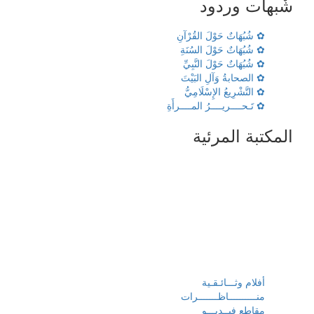
شٌبهات وردود
✿ شُبُهَاتٌ حَوْلَ القُرْآنِ
✿ شُبُهَاتٌ حَوْلَ السُنَةِ
✿ شُبُهَاتٌ حَوْلَ النَّبِيِّ
✿ الصحابةُ وَآلِ البَيْتَ
✿ التَّشْرِيعُ الإِسْلَامِيُّ
✿ تَـحــــريــــرُ المــــرأَةِ
المكتبة المرئية
أفلام وثـــائـقـية
منــــــــــاظـــــــرات
مقاطع فيــديـــو