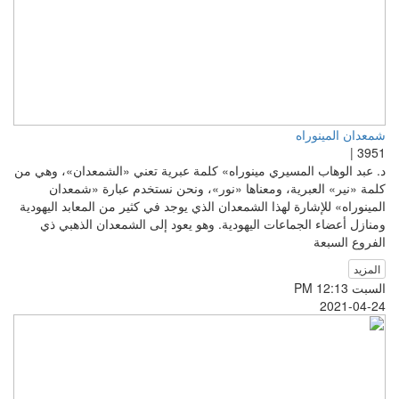
شمعدان المينوراه
3951 |
د. عبد الوهاب المسيري مينوراه» كلمة عبرية تعني «الشمعدان»، وهي من
كلمة «نير» العبرية، ومعناها «نور»، ونحن نستخدم عبارة «شمعدان
المينوراه» للإشارة لهذا الشمعدان الذي يوجد في كثير من المعابد اليهودية
ومنازل أعضاء الجماعات اليهودية. وهو يعود إلى الشمعدان الذهبي ذي
الفروع السبعة
المزيد
السبت PM 12:13
2021-04-24