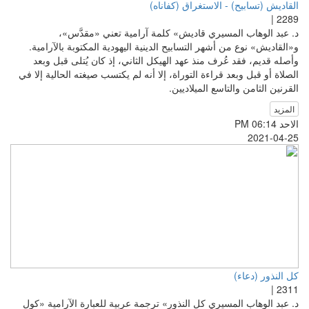
القاديش (تسابيح) - الاستغراق (كفاناه)
2289 |
د. عبد الوهاب المسيري قاديش» كلمة آرامية تعني «مقدَّس»،
و«القاديش» نوع من أشهر التسابيح الدينية اليهودية المكتوبة بالآرامية.
وأصله قديم، فقد عُرف منذ عهد الهيكل الثاني، إذ كان يُتلى قبل وبعد
الصلاة أو قبل وبعد قراءة التوراة، إلا أنه لم يكتسب صيغته الحالية إلا في
القرنين الثامن والتاسع الميلاديين.
المزيد
الاحد PM 06:14
2021-04-25
كل النذور (دعاء)
2311 |
د. عبد الوهاب المسيري كل النذور» ترجمة عربية للعبارة الآرامية «كول