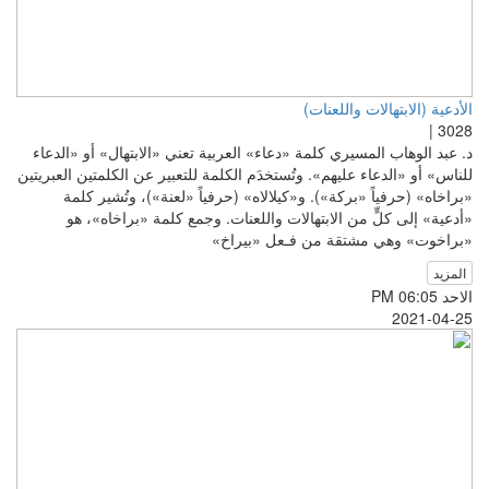
الأدعية (الابتهالات واللعنات)
3028 |
د. عبد الوهاب المسيري كلمة «دعاء» العربية تعني «الابتهال» أو «الدعاء
للناس» أو «الدعاء عليهم». وتُستخدَم الكلمة للتعبير عن الكلمتين العبريتين
«براخاه» (حرفياً «بركة»). و«كيلالاه» (حرفياً «لعنة»)، وتُشير كلمة
«أدعية» إلى كلٍّ من الابتهالات واللعنات. وجمع كلمة «براخاه»، هو
«براخوت» وهي مشتقة من فـعل «بيراخ»
المزيد
الاحد PM 06:05
2021-04-25