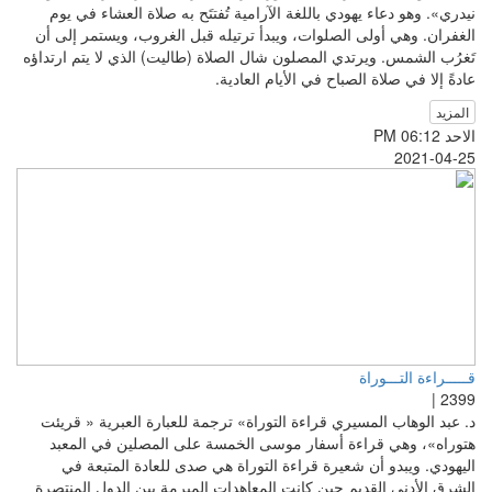
نيدري». وهو دعاء يهودي باللغة الآرامية تُفتتَح به صلاة العشاء في يوم
الغفران. وهي أولى الصلوات، ويبدأ ترتيله قبل الغروب، ويستمر إلى أن
تَغرُب الشمس. ويرتدي المصلون شال الصلاة (طاليت) الذي لا يتم ارتداؤه
عادةً إلا في صلاة الصباح في الأيام العادية.
المزيد
الاحد PM 06:12
2021-04-25
قـــــراءة التـــوراة
2399 |
د. عبد الوهاب المسيري قراءة التوراة» ترجمة للعبارة العبرية « قريئت
هتوراه»، وهي قراءة أسفار موسى الخمسة على المصلين في المعبد
اليهودي. ويبدو أن شعيرة قراءة التوراة هي صدى للعادة المتبعة في
الشرق الأدنى القديم حين كانت المعاهدات المبرمة بين الدول المنتصرة