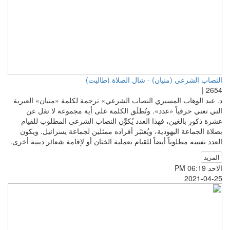
النصاب الشرعي (منيان) - شال الصلاة (طاليت)
2654 |
د. عبد الوهاب المسيري النصاب الشرعي» ترجمة لكلمة «منيان» العبرية
التي تعني حرفياً «عدد». وتُطلَق الكلمة على أية مجموعة لا تقل عن
عشرة ذكور بالغين، فهذا العدد يُكوِّن النصاب الشرعي المطلوب للقيام
بصلاة الجماعة اليهودية، ويُعتبَر أفراده ممثلين لجماعة يسرائيل. ويكون
العدد نفسه مطلوباً أيضاً للقيام بعملية الختان أو لإقامة شعائر دينية أخرى.
المزيد
الاحد PM 06:19
2021-04-25