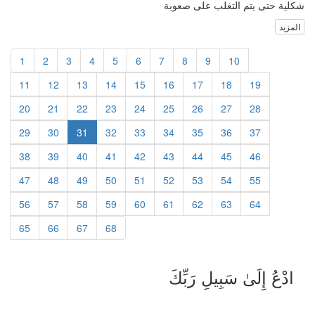
شكلية حتى يتم التغلب على صعوبة
المزيد
1
2
3
4
5
6
7
8
9
10
11
12
13
14
15
16
17
18
19
20
21
22
23
24
25
26
27
28
29
30
31
32
33
34
35
36
37
38
39
40
41
42
43
44
45
46
47
48
49
50
51
52
53
54
55
56
57
58
59
60
61
62
63
64
65
66
67
68
ادْعُ إِلَىٰ سَبِيلِ رَبِّكَ