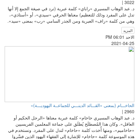
3022 |
د. عبد الوهاب المسيري «راباي» كلمة عبرية (ترد في صيغة الجمع إلا أنها
تدل على المفرد وذلك للتعظيم) معناها الحرفي «سيدي»، أو «أستاذي»،
وهي من كلمة «راف» العبرية ومن الجذر السامي «رب» بمعنى «سيد».
المزيد
الاحد PM 06:01
2021-04-25
الحاخـــام (بمعنى «القـــائد الدينـــي للجماعــة اليهوديـــة)»
2960 |
د. عبد الوهاب المسيري حاخام» كلمة عبرية معناها «الرجل الحكيم أو
العاقل». وكان هذا المُصطلَح يُطلَق على جماعة المعلمين الفريسيين
«حاخاميم»، ومنها أُخذت كلمة «حاخام» لتدل على المفرد. ونستخدم في
هذه الموسوعة كلمة «حاخام» للإشارة إلى الفقهاء اليهود الذين فسَّروا