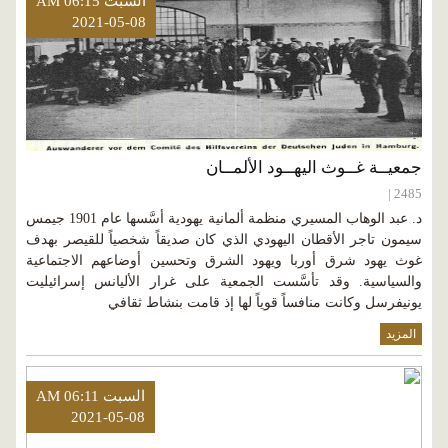
السبت AM 06:15
2021-05-08
جمعيــة غــوث اليهــود الألمــان
2485 |
د. عبد الوهاب المسيري منظمة ألمانية يهودية أسَّسها عام 1901 جيمس
سيمون تاجر الأقطان اليهودي الذي كان صديقاً شخصياً للقيصر بهدف
غوث يهود شرق أوربا ويهود الشرق وتحسين أوضاعهم الاجتماعية
والسياسية. وقد تأسَّست الجمعية على غرار الأليانس إسرائيليت
يونيفرسل وكانت منافساً قوياً لها إذ قامت بنشاط ثقافي
المزيد
السبت AM 06:11
2021-05-08