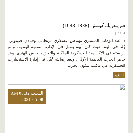
فـريـدريك كيــش (1888-1943)
2314 |
د. عبد الوهاب المسيري مهندس عسكري بريطاني وقيادي صهيوني.
وُلد في الهند حيث كان أبوه يعمل في الإدارة المدنية الهندية، وأتم
دراسته في الأكاديمية العسكرية الملكية والتحق بالجيش الهندي. وقد
خاض الحرب العالمية الأولى، وبعد إصابته عُيِّن في إدارة الاستخبارات
العسكرية في مكتب شئون الحرب
المزيد
السبت AM 05:32
2021-05-08