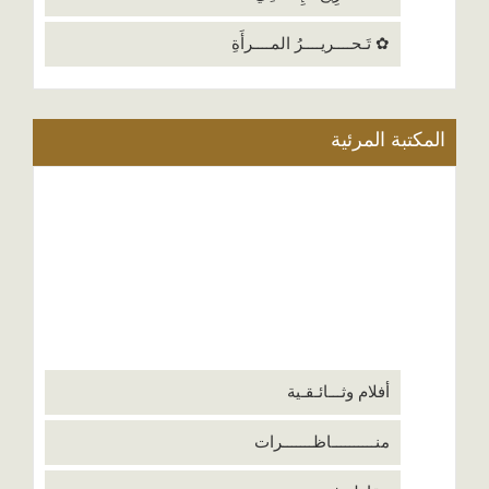
✿ تَـحــــريــــرُ المــــرأَةِ
المكتبة المرئية
أفلام وثـــائـقـية
منــــــــــاظـــــــرات