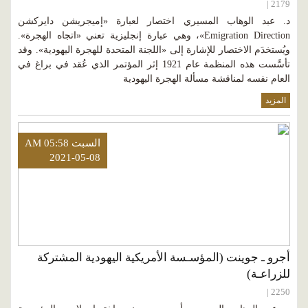
2179 |
د. عبد الوهاب المسيري اختصار لعبارة «إميجريشن دايركشن
Emigration Direction»، وهي عبارة إنجليزية تعني «اتجاه الهجرة».
ويُستخدَم الاختصار للإشارة إلى «اللجنة المتحدة للهجرة اليهودية». وقد
تأسَّست هذه المنظمة عام 1921 إثر المؤتمر الذي عُقد في براغ في
العام نفسه لمناقشة مسألة الهجرة اليهودية
المزيد
السبت AM 05:58
2021-05-08
أجرو ـ جوينت (المؤسـسة الأمريكية اليهودية المشتركة
للزراعـة)
2250 |