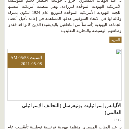
د. عبد الوهاب المسيري أجرو ـ جوينت اختصار لاسم المؤسسة
الأمريكية اليهودية الموحَّدة للزراعة. وهي منظمة أمريكية أسستها
اللجنة اليهودية الأمريكية الموحَّدة للتوزيع عام 1924 لتكون بمنزلة
وكالة لها في الاتحاد السوفيتي هدفها المساهمة في إعادة تأهيل أعضاء
الجماعة اليهودية (أساساً من الناطقين باليديشية) الذين كانوا قد فقدوا
وظائفهم الوسيطة والتجارية التقليديـة
المزيد
السبت AM 05:53
2021-05-08
الأليانس إسرائيليت يونيفرسل (التحالف الإسرائيلي
العالمي)
2517 |
د. عبد الوهاب المسيري منظمة يهودية فرنسية توطينية تأسَّست عام