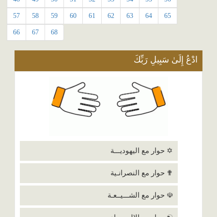
57
58
59
60
61
62
63
64
65
66
67
68
ادْعُ إِلَىٰ سَبِيلِ رَبِّكَ
✡ حوار مع اليهوديـــة
✟ حوار مع النصرانـية
☫ حوار مع الشـــيــعـة