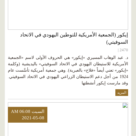
إيكور (الجمعية الأمريكية للتوطين اليهودي في الاتحاد
السوفيتي)
2470 |
د. عبد الوهاب المسيري «إيكور» هي الحروف الأولى لاسم «الجمعية
الأمريكية للاستيطان اليهودي في الاتحاد السوفيتي» باليديشية (وكلمة
«إيكور» تعني أيضاً «فلاح» بالعبرية). وهي جمعية أمريكية تأسَّست عام
1924 من أجل دعم الاستيطان الزراعي اليهودي في الاتحاد السوفيتي.
وقد مارست إيكور أنشطتها
المزيد
السبت AM 06:08
2021-05-08