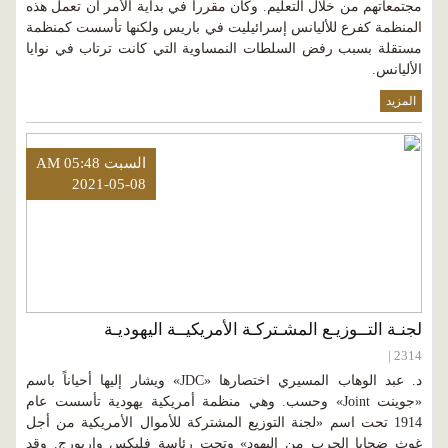
مجتمعاتهم من خلال التعليم. وكان مقرراً في بداية الأمر أن تعمل هذه
المنظمة كفرع للأليانس إسرائيليت في باريس ولكنها تأسست كمنظمة
مستقلة بسبب رفض السلطات النمساوية التي كانت ترتاب في نوايا
الأليانس.
المزيد
السبت AM 05:48
2021-05-08
لجنـة التــوزيـع المشـتركـة الأمريكيــة اليهوديـة
2314 |
د. عبد الوهاب المسيري اختصارها «JDC» ويشار إليها أحياناً باسم
«جوينت Joint» وحسب. وهي منظمة أمريكية يهودية تأسست عام
1914 تحت اسم «لجنة التوزيع المشتركة للأموال الأمريكية من أجل
غوث ضحايا الحرب من اليهود» وتحت رئاسة فليكس واربورج. وقد