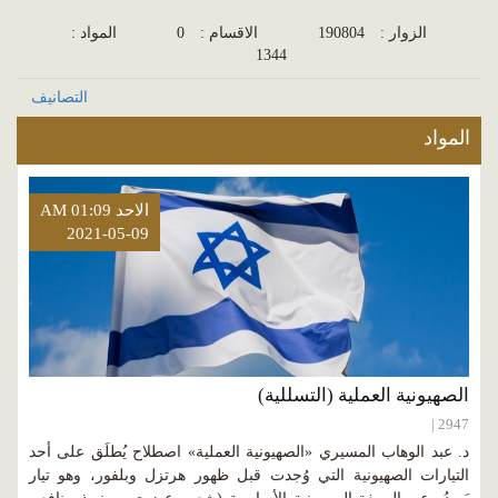
الزوار :
190804
الاقسام :
0
المواد :
1344
التصانيف
المواد
الاحد AM 01:09
2021-05-09
الصهيونية العملية (التسللية)
2947 |
د. عبد الوهاب المسيري «الصهيونية العملية» اصطلاح يُطلَق على أحد
التيارات الصهيونية التي وُجدت قبل ظهور هرتزل وبلفور، وهو تيار