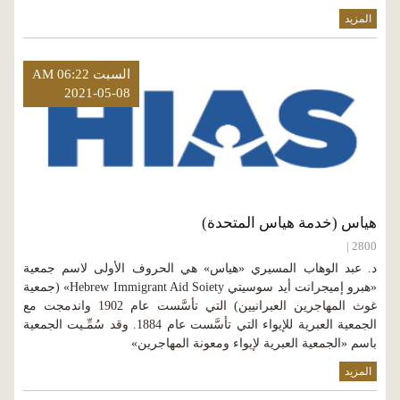
المزيد
السبت AM 06:22
2021-05-08
هياس (خدمة هياس المتحدة)
2800 |
د. عبد الوهاب المسيري «هياس» هي الحروف الأولى لاسم جمعية
«هبرو إميجرانت أيد سوسيتي Hebrew Immigrant Aid Soiety» (جمعية
غوث المهاجرين العبرانيين) التي تأسَّست عام 1902 واندمجت مع
الجمعية العبرية للإيواء التي تأسَّست عام 1884. وقد سُمِّـيت الجمعية
باسم «الجمعية العبرية لإيواء ومعونة المهاجرين»
المزيد