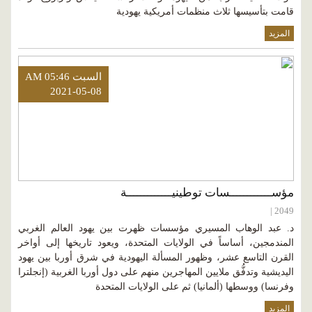
قامت بتأسيسها ثلاث منظمات أمريكية يهودية
المزيد
السبت AM 05:46
2021-05-08
مؤســــــــــــسات توطينيـــــــــــــة
2049 |
د. عبد الوهاب المسيري مؤسسات ظهرت بين يهود العالم الغربي
المندمجين، أساساً في الولايات المتحدة، ويعود تاريخها إلى أواخر
القرن التاسع عشر، وظهور المسألة اليهودية في شرق أوربا بين يهود
اليديشية وتدفُّق ملايين المهاجرين منهم على دول أوربا الغربية (إنجلترا
وفرنسا) ووسطها (ألمانيا) ثم على الولايات المتحدة
المزيد