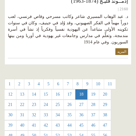
إدمــوند فليـج (1874-1963)
2160 |
د. عبد الوهاب المسيري شاعر وكاتب مسرحي وقاص فرنسي، لعب
دوراً مهماً في الفكر الصهيوني، وقد وُلد في جينيف، وكان في سنوات
تكوينه الأولى متباعداً عن اليهودية نفسياً وفكرياً إذ نشأ في أسرة
مندمجة، وتعلَّم في مدارس وجامعات غير يهودية في أوربا ومن بينها
السوربون. وفي عام 1914
المزيد
1
2
3
4
5
6
7
8
9
10
11
12
13
14
15
16
17
18
19
20
21
22
23
24
25
26
27
28
29
30
31
32
33
34
35
36
37
38
39
40
41
42
43
44
45
46
47
48
49
50
51
52
53
54
55
56