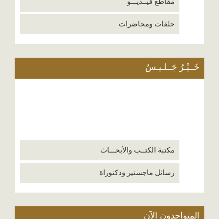
مقاطع فيــديـــو
حلقات ومحاضرات
خَــيْـرُ جَــلـيـسٌ
مكتبة الكتــب والأبحـــاث
رسائل ماجستير ودكتوراة
المتواجدون الآن