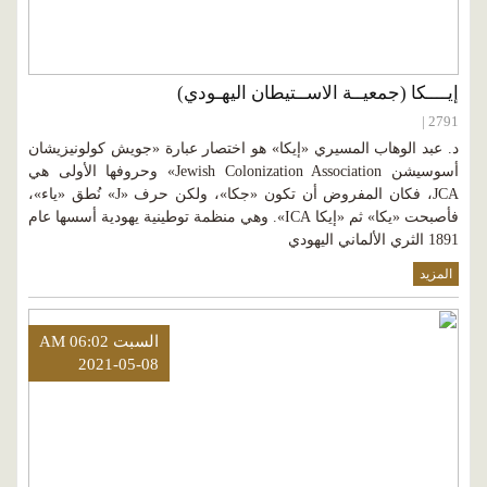
إيــــكا (جمعيــة الاســتيطان اليهـودي)
2791 |
د. عبد الوهاب المسيري «إيكا» هو اختصار عبارة «جويش كولونيزيشان
أسوسيشن Jewish Colonization Association» وحروفها الأولى هي
JCA، فكان المفروض أن تكون «جكا»، ولكن حرف «J» نُطق «ياء»،
فأصبحت «يكا» ثم «إيكا ICA». وهي منظمة توطينية يهودية أسسها عام
1891 الثري الألماني اليهودي
المزيد
السبت AM 06:02
2021-05-08