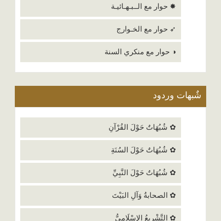
✸ حوار مع الــبـهـائيـة
➶ حوار مع الخـوارج
◑ حوار مع منكري السنة
شٌبهات وردود
✿ شُبُهَاتٌ حَوْلَ القُرْآنِ
✿ شُبُهَاتٌ حَوْلَ السُنَةِ
✿ شُبُهَاتٌ حَوْلَ النَّبِيِّ
✿ الصحابةُ وَآلِ البَيْتَ
✿ التَّشْرِيعُ الإِسْلَامِيُّ