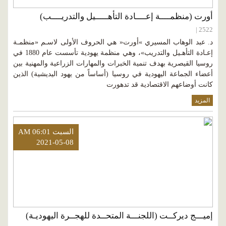
أورت (منظمــــة إعــــادة التأهـــــيل والتدريــــب)
2522 |
د. عبد الوهاب المسيري »أورت« هي الحروف الأولى لاسـم «منظمـة
إعـادة التأهـيل والتدريب»، وهي منظمة يهودية تأسست عام 1880 في
روسيا القيصرية بهدف تنمية الخبرات والمهارات الزراعية والمهنية بين
أعضاء الجماعة اليهودية في روسيا (أساساً من يهود اليديشية) الذين
كانت أوضاعهم الاقتصادية قد تدهورت
المزيد
السبت AM 06:01
2021-05-08
إميـــج ديركــت (اللجنـــة المتحــدة للهجــرة اليهوديـة)