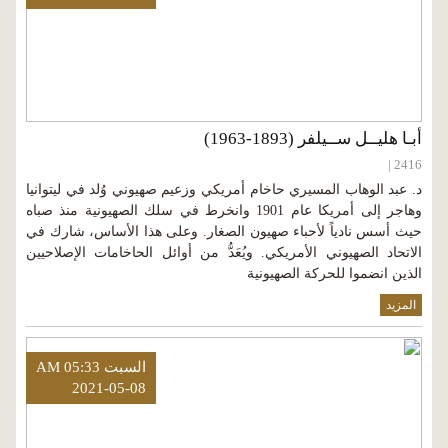
أبـا هليــل ســيلفر (1893-1963)
2416 |
د. عبد الوهاب المسيري حاخام أمريكي وزعيم صهيوني وُلد في ليتوانيا
وهاجر إلى أمريكا عام 1901 وانخرط في سلك الصهيونية منذ صباه
حيث أسس نادياً لأحباء صهيون الصغار. وعلى هذا الأساس، شارك في
الاتحاد الصهيوني الأمريكي. ويُعَدُّ من أوائل الحاخامات الإصلاحيين
الذين انضموا للحركة الصهيونية
المزيد
السبت AM 05:33
2021-05-08