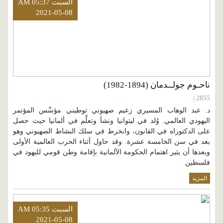
السبت AM 05:37
2021-05-08
ناحـوم جولــدمان (1894-1982)
2855 |
د. عبد الوهاب المسيري زعيم صهيوني توطيني مؤسِّس المؤتمر
اليهودي العالمي. وُلد في ليتوانيا ونشأ وتعلَّم في ألمانيا حيث حصل
على الدكتوراه في القانون، وانخرط في سلك النشاط الصهيوني وهو
بعد في سن الخامسة عشرة. وقد حاول أثناء الحرب العالمية الأولى
وبعدها أن يثير اهتمام الحكومة الألمانية بإقامة وطن قومي لليهود في
فلسطين
المزيد
السبت AM 05:35
2021-05-08