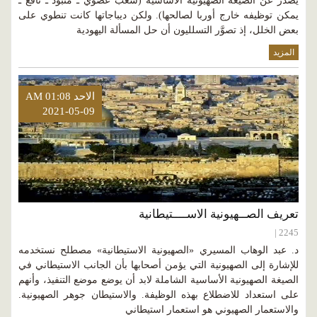
يَصدُر عن الصيغة الصهيونية الأساسية (شعب عضوي ـ منبوذ ـ نافع ـ
يمكن توظيفه خارج أوربا لصالحها). ولكن ديباجاتها كانت تنطوي على
بعض الخلل، إذ تصوَّر التسلليون أن حل المسألة اليهودية
المزيد
الاحد AM 01:08
2021-05-09
تعريف الصــهيونية الاســــتيطانية
2245 |
د. عبد الوهاب المسيري «الصهيونية الاستيطانية» مصطلح نستخدمه
للإشارة إلى الصهيونية التي يؤمن أصحابها بأن الجانب الاستيطاني في
الصيغة الصهيونية الأساسية الشاملة لابد أن يوضع موضع التنفيذ، وأنهم
على استعداد للاضطلاع بهذه الوظيفة. والاستيطان جوهر الصهيونية.
والاستعمار الصهيوني هو استعمار استيطاني