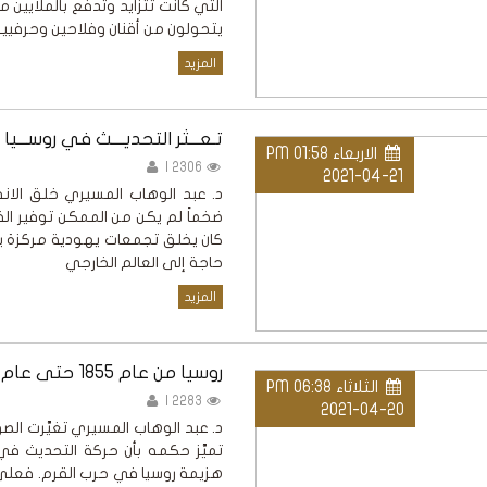
التي كانت تتزايد وتدفع بالملايين 
يتحولون من أقنان وفلاحين وحرفيين 
المزيد
تـعـــثر التحديــــث في روســـيا 
الاربعاء PM 01:58
2306 |
2021-04-21
د. عبد الوهاب المسيري خلق الانفج
ضخماً لم يكن من الممكن توفير الفر
كان يخلق تجمعات يهودية مركزة ي
حاجة إلى العالم الخارجي
المزيد
روسيا من عام 1855 حتى عام 1881
الثلاثاء PM 06:38
2283 |
2021-04-20
تميَّز حكمه بأن حركة التحديث في