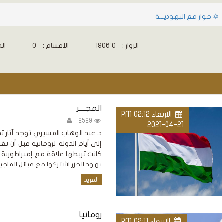
✡ حوار مع اليهوديـــة
الزوار :
190610
الاقسام :
0
الم
المجــــر
الاربعاء PM 02:12
2529 |
2021-04-21
د. عبد الوهاب المسيري توجد آثار 
كانت تربطها علاقة مع إمبراطورية ال
يهود الخزر اشتركوا مع قبائل الماجيا
المزيد
رومانيا
الاربعاء PM 02:11