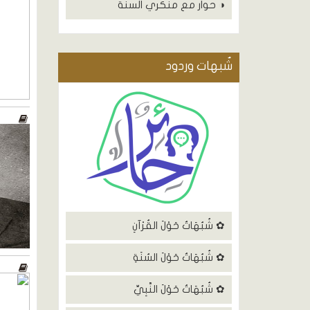
◑ حوار مع منكري السنة
شٌبهات وردود
✿ شُبُهَاتٌ حَوْلَ القُرْآنِ
✿ شُبُهَاتٌ حَوْلَ السُنَةِ
✿ شُبُهَاتٌ حَوْلَ النَّبِيِّ