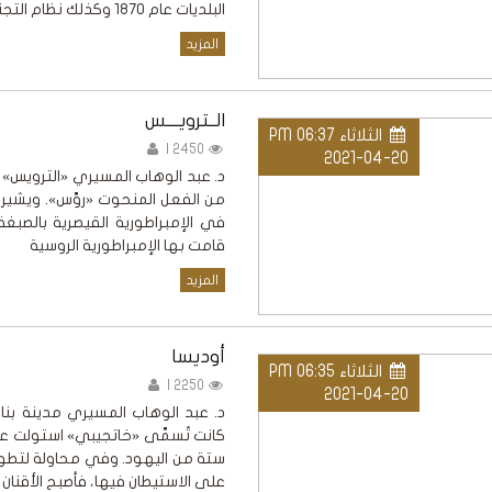
البلديات عام 1870 وكذلك نظام التجنيد
المزيد
الــترويــــس
الثلاثاء PM 06:37
2450 |
2021-04-20
د. عبد الوهاب المسيري «الترويس»
من الفعل المنحوت «روَّس». ويشير هذ
في الإمبراطورية القيصرية بالصبغ
قامت بها الإمبراطورية الروسية
المزيد
أوديسا
الثلاثاء PM 06:35
2250 |
2021-04-20
د. عبد الوهاب المسيري مدينة بناه
ستة من اليهود. وفي محاولة لتطوير
على الاستيطان فيها، فأصبح الأقنان ا