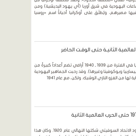
ماعات اليهودية في شرق أوربا (أي يهود اليديشية) ومن
ها مصيرهم، ويُطلَق على أوكرانيا أحياناً اسم «روسيا
عالمية الثانيـة حتى الوقـت الحاضر
د. عبد الوهاب المسيري ضمت روسيا في الفترة من 1939 ـ 1940 أراضي تضم أعداداً كبيرةً من
وبيساربيا وبوكوفينا وغيرها). وقد رحبت الجماهير اليهودية
ها من الغزو النازي الوشيك. ولكن، مع عام 1941
د. عبد الوهاب المسيري أخذت حدود الاتحاد السوفيتي شكلها النهائي عام 1920. وكان هذا