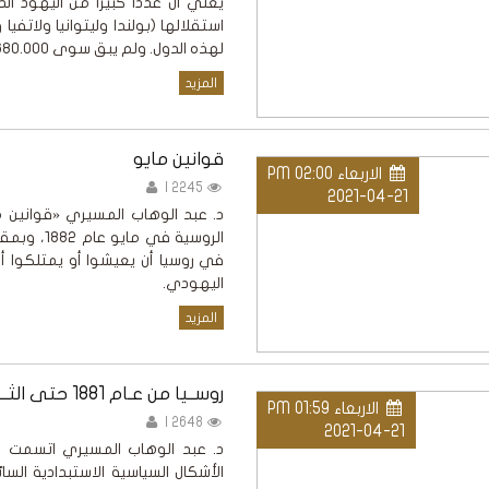
يعني أن عدداً كبيراً من اليهود 
استقلالها (بولندا وليتوانيا ولاتفيا
لهذه الدول. ولم يبق سوى 2.680.000 يهودي
المزيد
قوانين مايو
الاربعاء PM 02:00
2245 |
2021-04-21
د. عبد الوهاب المسيري «قوانين 
الروسية ف
في روسيا أن يعيشوا أو يمتلكوا أ
اليهودي.
المزيد
روســيا من عـام 1881 حتى الثـــورة البلشـفية (1917)
الاربعاء PM 01:59
2648 |
2021-04-21
د. عبد الوهاب المسيري اتسمت عمل
الأشكال السياسية الاستبدادية الس