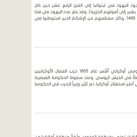
 اليهود في ليتوانيا إلى القرن الرابع عشر حين كان
شير إلى أصولهم الخزرية). وقد بلغ عدد اليهود في فلنا
وجرودنو وكوفنو عشرة آلاف عام 1495، وكان معظمهم من الإشكناز الذين استوطنوا في
د. عبد الوهاب المسيري زعيم قومي أوكراني أسَّس عام 1905 حزب العمال الأوكرانيين
بطاً في الجيش الروسي. وعند سقوط الحكومة القيصرية
 الذي أعلن استقلال أوكرانيا، ثم عُيِّن وزيراً للحرب في الحكومة
نيا» تعني «منطقة الحدود». وتُعَدُّ منطقة أوكرانيا من