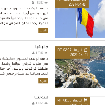
2327 |
2021-04-21
د. عبد الوهاب المسيري جمهورية
اليهودية في أوربا لا بسبب حجم الج
في فرنسا وإنجلترا وصغيراً بالنسبة
ذاته ونتيجة انتقالها الفجائي من ا
المزيد
جاليشيا
الاربعاء PM 02:07
2180 |
2021-04-21
د. عبد الوهاب المسيري «جاليشيا»
في جنوب شرقي بولندا وشمال غربي
منطقة كراكوف ولوبلين، أما «جالي
المجر وبولندا من جهة وإمارتي كيي
المزيد
ليتوانيـــا
الاربعاء PM 02:06
1959 |