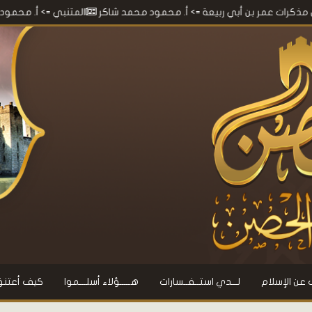
بن أبي ربيعة
=> أ. محمود محمد شاكر
المتنبي
=> أ. محمود محمد شاكر
 عن الإسلام
لـــدي استــفــسارات
هـــــؤلاء أسلـــموا
كيف أعتنق 