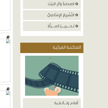
✿ الصحابةُ وَآلِ البَيْتَ
✿ التَّشْرِيعُ الإِسْلَامِيُّ
✿ تَـحــــريــــرُ المــــرأَةِ
المكتبة المرئية
أفلام وثـــائـقـية