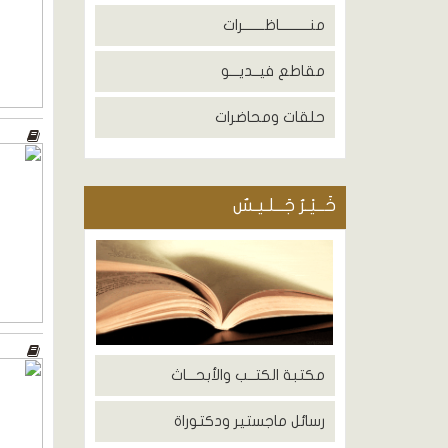
منــــــــــاظـــــــرات
مقاطع فيــديـــو
حلقات ومحاضرات
خَــيْـرُ جَــلـيـسٌ
مكتبة الكتــب والأبحـــاث
رسائل ماجستير ودكتوراة