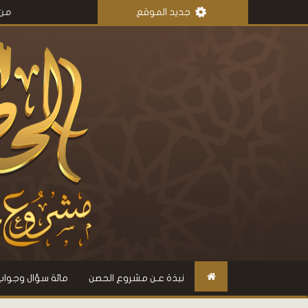
جديد الموقع
من مذكرات عمر 
نبذة عـن مشروع الحصن
مائة سؤال وجواب