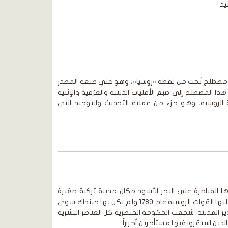
 مصطلح نُحت من لفظة «روسيا»، وهو على صيغة المصدر
ا المصطلح إلى صبغ الأقليات الدينية والعرْقية والإثنية
ة الروسية، وهو جزء من عملية التحديث والتوحيد التي
ا القياصرة على البحر الأسود مكان مدينة تركية صغيرة
كانت تُسمَّى «خاتجيبي» استولت عليها القوات الروسية عام 1789 ولم يكن بها حينذاك سوى
 المدينة، شجعت الحكومة القيصرية كل العناصر البشرية
لذين استقروا فيها مستأجرين أحراراً.