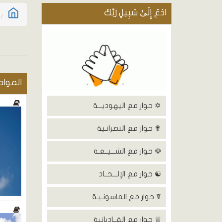
ادْعُ إِلَىٰ سَبِيلِ رَبِّكَ
المواد
✡ حوار مع اليهوديـــة
✟ حوار مع النصرانـية
☫ حوار مع الشـــيــعـة
☯ حوار مع الإلـــحــاد
☤ حوار مع الماسونـيـة
♕ حوار مع القــاديانية