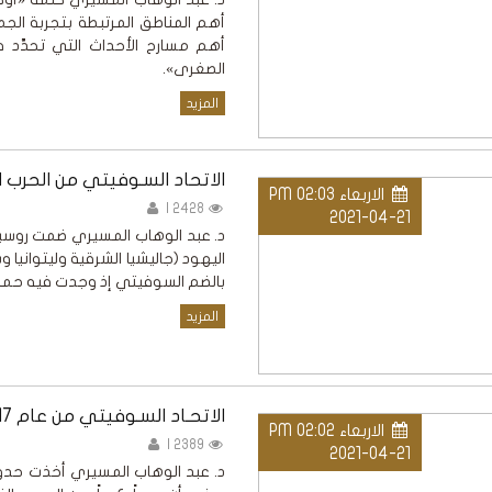
أهم المناطق المرتبطة بتجربة الج
أهم مسارح الأحداث التي تحدَّد في
الصغرى».
المزيد
الاتحاد السـوفيتي من الحرب ال
الاربعاء PM 02:03
2428 |
2021-04-21
اليهود (جاليشيا الشرقية وليتوانيا 
بالضم السوفيتي إذ وجدت فيه حماية ل
المزيد
الاتحـاد السـوفيتي من عام 1917 حتى الحرب العالمية الثانية
الاربعاء PM 02:02
2389 |
2021-04-21