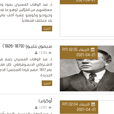
2021-04-21
د. عبد الوهاب المسيري يعود وجود
معظمهم من القرّائين (وهو ما قد ي
بلد متخلف اقتصادياً.
المزيد
سـيمون بتليـورا (1879-1926)
الاربعاء PM 02:05
2150 |
2021-04-21
الاشـتراكي الديمـوقراطي. كان ضا
عام 1917، انضم للرادا (المجلس)
الجديدة.
المزيد
أوكرانيـا
الاربعاء PM 02:04
2107 |
2021-04-21
د. عبد الوهاب المسيري كلمة «أوكرا