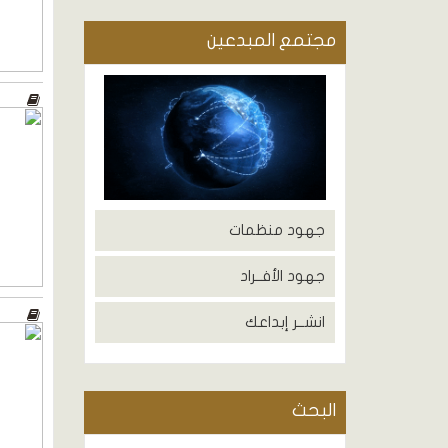
مجتمع المبدعين
جهود منظمات
جهود الأفــراد
انشــر إبداعك
البحث