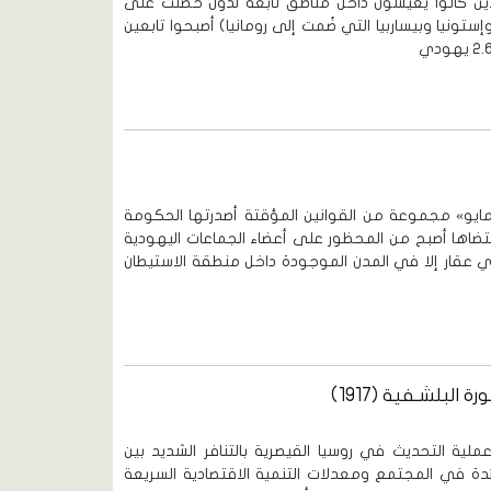
الذين كانوا يعيشون داخل مناطق تابعة لدول حصلت على
 وإستونيا وبيساربيا التي ضُمت إلى رومانيا) أصبحوا تابعين
مايو» مجموعة من القوانين المؤقتة أصدرتها الحكومة
ي مايو عام 1882، وبمقتضاها أصبح من المحظور على أعضاء الجماعات اليهودية
ي عقار إلا في المدن الموجودة داخل منطقة الاستيطان
ية التحديث في روسيا القيصرية بالتنافر الشديد بين
ائدة في المجتمع ومعدلات التنمية الاقتصادية السريعة