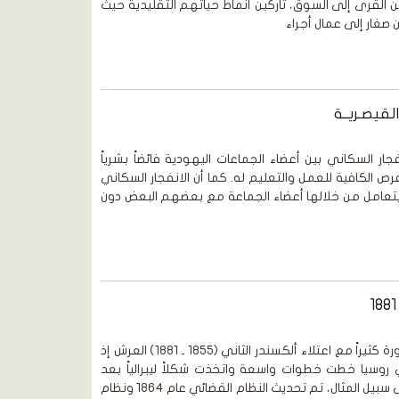
من القرى إلى السوق، تاركين أنماط حياتهم التقليدية حيث
صغار إلى عمال أجراء
القيصـريــة
ار السكاني بين أعضاء الجماعات اليهودية فائضاً بشرياً
ص الكافية للعمل والتعليم له. كما أن الانفجار السكاني
تعامل من خلالها أعضاء الجماعة مع بعضهم البعض دون
د. عبد الوهاب المسيري تغيَّرت الصورة كثيراً مع اعتلاء ألكسندر الثاني (1855 ـ 1881) العرش إذ
 روسيا خطت خطوات واسعة واتخذت شكلاً ليبرالياً بعد
هزيمة روسيا في حرب القرم. فعلى سبيل المثال، تم تحديث النظام القضائي عام 1864 ونظام