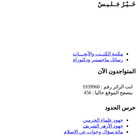
َــيْـرُ جَــلـيـسٌ
مكتبة الكتــب والأبحـــاث
رسائل ماجستير ودكتوراة
لمتواجدون الآن
انت الزائر رقم : 1939960
يتصفح الموقع حاليا : 456
رس الحدود
جهود علماء الحرمين
جهود الأزهر الشريف
مائة سؤال وجواب عن الإسلام