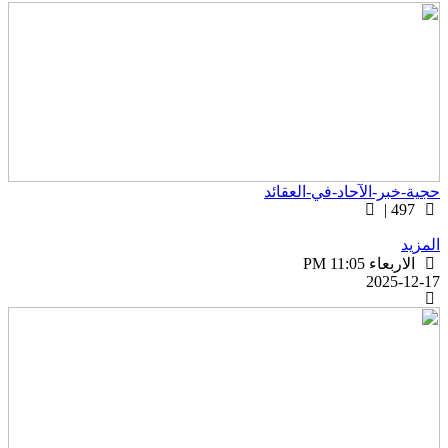
جية-خبر-الآحاد-في-العقائد
497 |
لمزيد
الاربعاء PM 11:05
2025-12-1