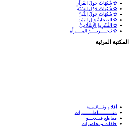
✿ شُبُهَاتٌ حَوْلَ القُرْآنِ
✿ شُبُهَاتٌ حَوْلَ السُنَةِ
✿ شُبُهَاتٌ حَوْلَ النَّبِيِّ
✿ الصحابةُ وَآلِ البَيْتَ
✿ التَّشْرِيعُ الإِسْلَامِيُّ
✿ تَـحــــريــــرُ المــــرأَةِ
لمكتبة المرئية
أفلام وثـــائـقـية
منــــــــــاظـــــــرات
مقاطع فيــديـــو
حلقات ومحاضرات