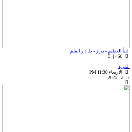
لنبأ العظيم - دراز - ط دار القلم
466 |
لمزيد
الاربعاء PM 11:30
2025-12-1