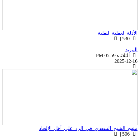
لأدلة العقلية النقلية
530 |
لمزيد
الثلاثاء PM 05:59
2025-12-1
نهج_الشيخ_السعدي_في_الرد_على_أهل_الإلحاد
506 |