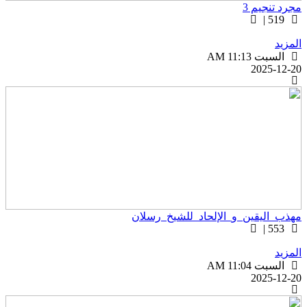
جرد تنجيم 3
519 |
لمزيد
السبت AM 11:13
2025-12-2
هذب_اليقين_و_الإلحاد_للشيخ_رسلان
553 |
لمزيد
السبت AM 11:04
2025-12-2