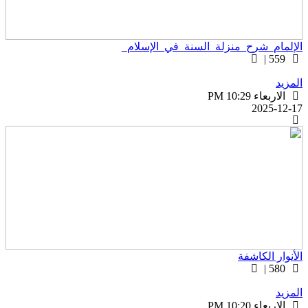
لإلمام_شرح_منزلة_السنة_في_الإسلام_
559 |
لمزيد
الاربعاء PM 10:29
2025-12-1
لأنوار الكاشفة
580 |
لمزيد
الاربعاء PM 10:20