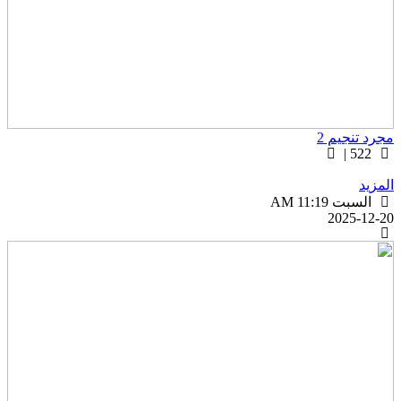
جرد تنجيم 2
522 |
لمزيد
السبت AM 11:19
2025-12-2