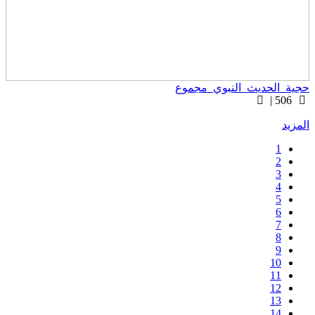
جية_الحديث_النبوي_مجموع
506 |
لمزيد
1
2
3
4
5
6
7
8
9
10
11
12
13
14