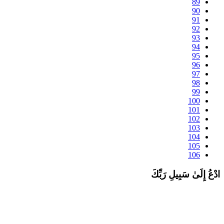
89
90
91
92
93
94
95
96
97
98
99
100
101
102
103
104
105
106
دْعُ إِلَىٰ سَبِيلِ رَبِّكَ