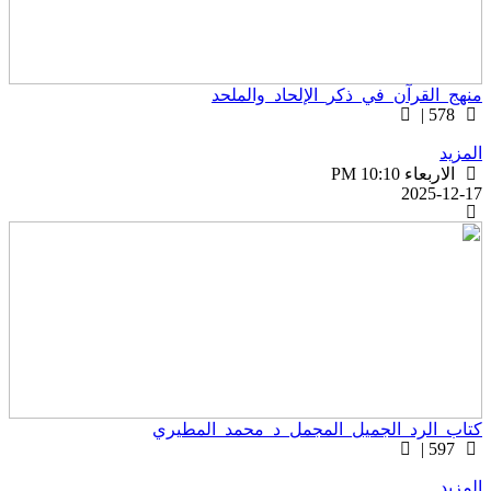
نهج_القرآن_في_ذكر_الإلحاد_والملحد
578 |
لمزيد
الاربعاء PM 10:10
2025-12-1
تاب_الرد_الجميل_المجمل_د_محمد_المطيري
597 |
لمزيد