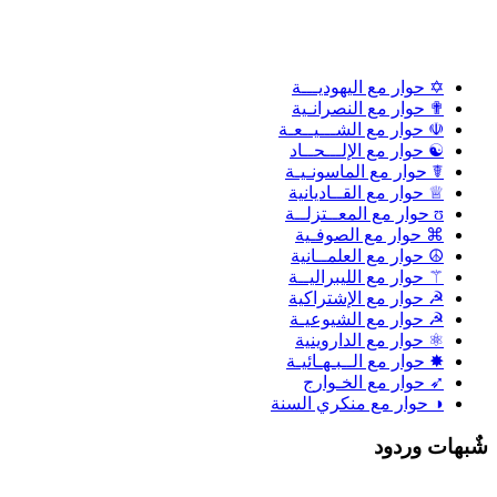
✡ حوار مع اليهوديـــة
✟ حوار مع النصرانـية
☫ حوار مع الشـــيــعـة
☯ حوار مع الإلـــحــاد
☤ حوار مع الماسونـيـة
♕ حوار مع القــاديانية
ʊ حوار مع المعــتزلــة
⌘ حوار مع الصوفـية
☮ حوار مع العلمــانية
⚚ حوار مع الليبراليــة
☭ حوار مع الإشتراكية
☭ حوار مع الشيوعيـة
⚛ حوار مع الداروينية
✸ حوار مع الــبـهـائيـة
➶ حوار مع الخـوارج
◑ حوار مع منكري السنة
ٌبهات وردود